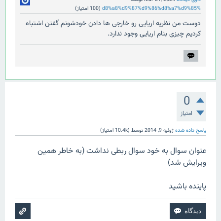
%d8%a8%d9%87%d9%86%d8%a7%d9%85
(
100
امتیاز)
دوست من نظریه اریایی رو خارجی ها دادن خودشونم گفتن اشتباه
کردیم چیزی بنام اریایی وجود ندارد.
0
امتیاز
پاسخ داده شده
ژوئیه 9, 2014
توسط
(
10.4k
امتیاز)
عنوان سوال به خود سوال ربطی نداشت (به خاطر همین
ویرایش شد)
پاینده باشید