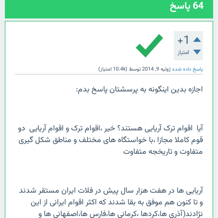
64
پاسخ
+1
امتیاز
پاسخ داده شده
ژوئیه 9, 2014
توسط
(
10.4k
امتیاز)
اجازه بدین اینگونه به پرسشتان پاسخ بدم:
آیا اقوام ترک آریایی هستند؟ خیر ،اقوام ترک و اقوام آریایی دو
قوم کاملا مجازا ،با خواستگاه های مختلف و مناطق شکل گیری
متفاوت و تاریخجه متفاوت
آریایی ها در هفت هزار سال پیش در فلات ایران مستقر شدند
و تا کنون هم موفق به بقا شدند که اکثر اقوام ایرانی از این
نژادند(آذری ها،کردها ،کرمانی ها،فارس ها،اصفهانی ها و