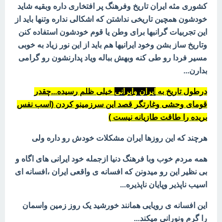
کشوری مثه ایران تاریخ وفرهنگ پر افتخاری داره وبقیه شاید
خودشون همچین تاریخی نداشتن که اشکالی نداره وتنها باید از
این تجربیات گرانبها برای وطن یا قوم خودشون استفاده کنن
وتاریخ ساز بشن وخود ایرانیها هم باید از این نور زیاد به خوبی
مسیر فردا رو طی کنه وبهش بباله ویاد پدارنشون رو گرامی
بدارن...
درطول تاریخ به
ایران وایرانی
خیلی ظلم رسیده...چقدر
قومای وحشی وغارتگر قصد این سرزمینو کردن (اسب نفس
بریده را طاقت طازیانه نیست )
هرچند که این روزها ایران مشکلات خودش رو داره ولی
همه مردم خوب وبا فرهنگ دنیا ازجمله خود ایرانی های اگاه و
بی نظیر این رو میدونن که افسانه ی واقعی ایران ،افسانه ای
اسیب ناپذیر وپایان ناپذیره...
این افسانه ی رویایی همانند خورشید یک روز زمین واسمان
را گرم ونورانی میکند...