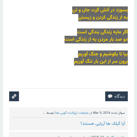
بسوزد در آتش گرت جان و تن
به از زندگی کردن و زیستن
اگر مایه زندگی بندگی است
دو صد بار مردن به از زندگی است
بیا تا بکوشیم و جنگ آوریم
برون سر از این بار ننگ آوریم
سوال شده
Mar 9, 2016
در
شایعات (پراکنده گویی ها)
توسط
...
آیا گیلک ها آریایی هستند؟