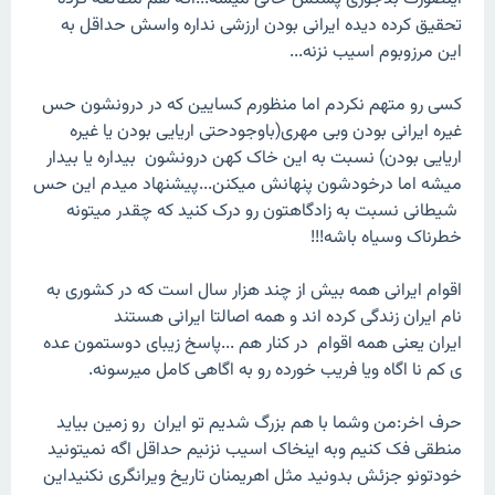
تحقیق کرده دیده ایرانی بودن ارزشی نداره واسش حداقل به
این مرزوبوم اسیب نزنه...
کسی رو متهم نکردم اما منظورم کسایین که در درونشون حس
غیره ایرانی بودن وبی مهری(باوجودحتی اریایی بودن یا غیره
اریایی بودن) نسبت به این خاک کهن درونشون بیداره یا بیدار
میشه اما درخودشون پنهانش میکنن...پیشنهاد میدم این حس
شیطانی نسبت به زادگاهتون رو درک کنید که چقدر میتونه
خطرناک وسیاه باشه!!!
اقوام ایرانی همه بیش از چند هزار سال است که در کشوری به
نام ایران زندگی کرده اند و همه اصالتا ایرانی هستند
ایران یعنی همه اقوام در کنار هم ...پاسخ زیبای دوستمون عده
ی کم نا اگاه ویا فریب خورده رو به اگاهی کامل میرسونه.
حرف اخر:من وشما با هم بزرگ شدیم تو ایران رو زمین بیاید
منطقی فک کنیم وبه اینخاک اسیب نزنیم حداقل اگه نمیتونید
خودتونو جزئش بدونید مثل اهریمنان تاریخ ویرانگری نکنیداین