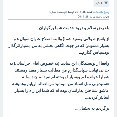
امتیاز
پاسخ داده شده
ژوئیه 15, 2014
توسط
(نویسنده سوال)
ویرایش شده
ژوئیه 28, 2014
باعرض سلام و درود خدمت شما بزگواران
از پاسخ طولانی ومفید شما( والبته اصلاح عنوان سوال هم
بسیار ممنونم) که در جهت اگاهی بخشی به من بسیاراثرگذار
بودسپاس گذارم...
واقعا از نویسندگان این سایت (به خصوص اقای خراسانی) به
حد بی نهایت سپاسگذارم من مطالب بسیار مفید ومستند
شمارا خوانده ا م وبسیار اموخته ام نمیدانم چند ساله
هستیدولی مثل استاد من میمانید.من اصالتا اریایم وهمیشه
عاشق شناختن پدارانمان بوده ام که شما این راه را بسیار
اسانتر کردید...
برگردیم به بحثمان...