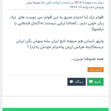
سوال شده
ژوئیه 9, 2014
در
شایعات (پراکنده گویی ها)
توسط
ایرانی
ویرایش شده
ژوئیه 15, 2014
اقوام ترک (با احترام عمیق به این اقوام-من دوست های ترک
زبان خوبی دارم... )اصالتا اریایی نیستند نه؟(مثل قشقایی یا
ترکمنها)
ولیهر انسانی هم میتونه تابع ایران بشه وبهش بگن ایرانی
درسته(البته هرکس ارزش واحترام خودش رادارد) ؟
همه هموطنا عزیزن...
آریایی،ترک