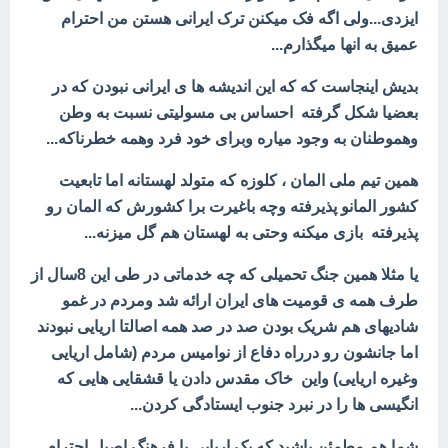
ایزدی...ولی اگه فک میکنن ترک ایرانی هستن من احترام
عمیق به انها میگذارم...
بدیش اینجاست که که این اندیشه ها ی ایرانی نبودن که در
بعضیا شکل گرفته احساس بی مسولیتی نسبت به وطن
وهموطنان به وجود میاره وبرای خود فرد وهمه خطرناکه...
همین تیم ملی المان ، کلوزه که متولد لهستانه اما تابعیت
کشور المانو پذیرفته وچه باغیرت برا کشورش که المان رو
پذیرفته بازی میکنه وحتی به لهستان هم گل میزنه...
یا مثلا همین جنگ تحمیلی که چه خدماتی در طی این 8سال از
طرف همه ی قومیت های ایران ارائه شد ومردم در غمو
شادیهای هم شریک بودن صد در صد همه اصالتا اریایی نبودند
اما جانشون رو درراه دفاع از نوامیس مردم (شامل اریایی
وغیره اریایی) واین خاک مقدس دادن یا
قشقایی هایی که
انگیسی ها را در نبرد جنوب ایستادگی کردن...
شما هم مطمئن باشید که یک اریایی با فرهنگ اصیل احترام