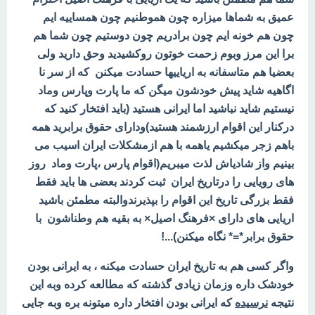
عمیق به شماها میزاره چون هموطنیم چون همساییه ایم
چون هم خونه ایم چون برادریم چون دوستیم چون شما هم
برا این مرز وبوم زحمت خوتون روکشیدید وحق دارید ولی
بعضیا هم متاسفانه به اریاییها حسادت میکنن که از سر نا
اگاهیه شاید پیش خودشون میگن که ما پارت وپارس وماد
نیستیم شاید نباشید اما ایرانی هستید (باید افتخار کنید که
درکنار این اقوام ارزشمند هستید)ودارای حقوق برابرید همه
باهم زجر میکشیم یاهمه با هم ازمشکلات ایران اسیب می
بینیم واز شادیاش لذت میبریم(اقوام پارس ،پارت وماد روز
های رویایی را درتاریخ ایران ثبت کردند بعضی ها باید فقط
فقط بزرگی تاریخ این اقوام را بپذیرندوالبته مطمئن باشید
اریایی های دارای ×فرهنگ اصیل× به بقیه هم وطناشون با
حقوق برابر*=* نگاه میکنن)...!
واگر کسی هم به تاریخ ایران حسادت میکنه ، به ایرانی بودن
خودشک داره وزمان زیادی گذشته که مطالعه کرده وبه این
نتیجه
نرسیده
که ایرانی بودن افتخار داره میتونه بره وبه جایی