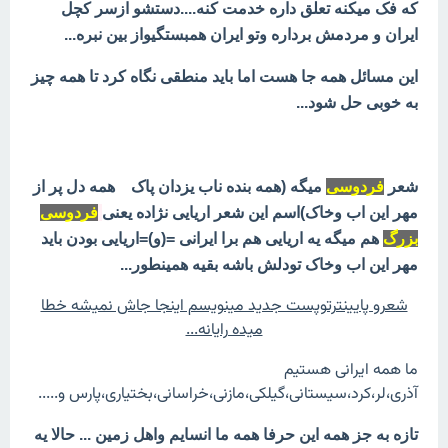
که فک میکنه تعلق داره خدمت کنه....دستشو ازسر کچل
ایران و مردمش برداره وتو ایران همبستگیواز بین نبره...
این مسائل همه جا هست اما باید منطقی نگاه کرد تا همه چیز
به خوبی حل شود...
شعر
فردوسی
میگه (همه بنده ناب یزدان پاک همه دل پر از
مهر این اب وخاک)اسم این شعر اریایی نژاده یعنی
فردوسی
بزرگ
هم میگه یه اریایی هم برا ایرانی =(و)=اریایی بودن باید
مهر این اب وخاک تودلش باشه بقیه همینطور...
شعرو پایینترتوپست جدید مینویسم اینجا جاش نمیشه خطا
میده رایانه...
ما همه ایرانی هستیم
آذری،لر،کرد،سیستانی،گیلکی،مازنی،خراسانی،بختیاری،پارس و.....
تازه به جز همه این حرفا همه ما انسایم واهل زمین ... حالا یه