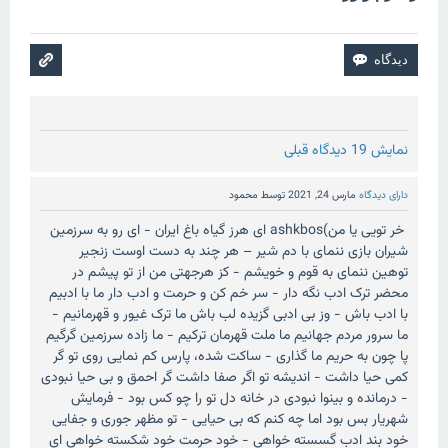
نمایش 19 دیدگاه قبلی
دارای دیدگاه
مارس 24, 2021
توسط
محمود
خر تویی یا من)ashkbos ای هرز گیاه باغ ایران - ای رو به سرزمین
شیران بازی ننمای با دم شیر – هر چند به دست اوست زنجیر
توهین ننمای به قوم و خویشم - کز هرجهتی من از تو پیشم در
محضر ترک ادب نگه دار - سر خم کن و حرمت و ادب دار ما با ادبیم
با ادب باش - وز بی ادبی گزیده لب باش ما ترک غیور و قهرمانیم -
ما سرور مردم جهانیم ما ملت قهرمان ترکیم - ما زاده سرزمین گرگیم
پا چون به حریم ما گذاری - ساکت شده، پارس کم نمایی روی تو گر
کمی حیا داشت - اندیشه تو اگر صفا داشت گر احمق و بی حیا نبودی
- درمانده و بینوا نبودی در خانه دل تو را چو کس بود - فرمایش
شهریار بس بود اما چه کنم که بی حیایی - تو مظهر جوری و جفایی
خود بند ادب گسسته خواهی - خود حرمت خود شکسته خواهی ای