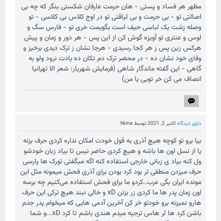
مظهر هر فساد و پستی - هان حرمت عارفان شکستی بنگر که چه بی
اصالتی تو - بی حرمت و بی لیاقتی تو در اوج کلاس بی کلاسی - تو
وصله زشت یک لباسی حیف است بگویمت خری تو - فارس سگ و
لوس و عنتری تو آویزه گوش کن از این پس - هر دور و زمان و پیش
هرکس زین پس ز هر کجا رسیدی - هرجا نشان ز ترک دیدی برخیز و
وفای خود نشان ده - در محضر ترک دم تکان ده یادت نرود ولو به
گاهی - این گفته ماندگار شاهی (فرمایش شهریار: شعر الا تهرانیا
انصاف می کن خر تویی یا من)
دارای دیدگاه
اکتبر 2, 2021
توسط
Nima
بیا برو تو کوچه هیچ آذری به قول خودت امکان نداره کردی حرف بزنه
یا از نسل اون ها باشه و هیچ کردی حاضر نیس تا بیاد زبان خودشو
ول کنه بیاد ی زبانی خارجی استفاده کنه اگه میگفتی تورک ها پارسی
حرف میزدن منطقی تر بود کرد بودن برای آذری فحش میمونه مثل این
مونده ایران بگی عرب..کردو ما برای فحش استفاده می‌کنیم چه برسه
اون زمان پدر ها ما کردی زر بزنن xD و خالی نبند هیچ ترکی این حرف
هارو نمیزنه برو خودتو خر کن آخرین آدمی هایی که میخوام پدر جدم
باشن کرد ها لر هاس ترجیه میدم هندی باشم تا کرد xD...و شما