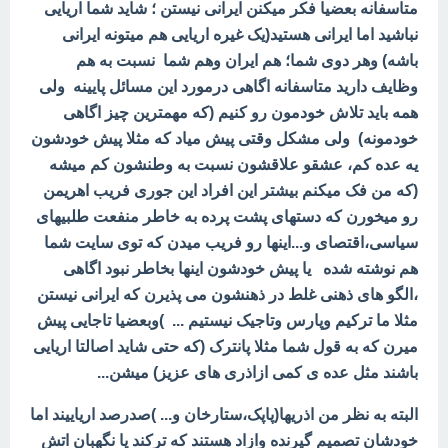
متاسفانه بعضیا فکر میکنن ایرانی نیستن ؛ شاید شما اریایی
نباشید اما ایرانی هستید(یک غیره اریایی هم میتونه ایرانی
باشه) وهر دوی شما؛ هم ایران وهم شما نسبت به هم
وظایف دارید متاسفانه اگاهی درمورد این مسائل پایینه ولی
همه باید تلاش خودمون رو کنیم (که مهمترین چیز اگاهی
خودمونه) ولی مشکل وقتی پیش میاد که مثلا پیش خودشون
یه عده کم، عشقو علاقشون نسبت به وطنشون کم میشه
(که من فک میکنم بیشتر این افراد این جوری فریب اهریمن
رو میخورن که دستهای پشت پرده به خاطر منفعت طلبیهای
سیاسی،اقتصای و...اینها رو فریب میدن که توی سایت شما
هم نوشته شده یا پیش خودشون اینها بخاطر نبود اگاهی
،الگو های ذهنی غلط در ذهنشون می پذیرن که ایرانی نیستن
مثلا ما ترکیم وپارس وتاجیک نیستیم ... )وبعضیا تاجایی پیش
میرن که به قول شما مثلا پانترک (که حتی شاید اصالتا اریایی
باشند مثل عده ی کمی ازاذری های عزیز) میشن...
البته به نظر من اذریها(پاپک،ستارخان و... )صدرصد اریاییند اما
خودشان تصمیم گیرنده وازاد هستند که ترکند یا نگهبان اتش