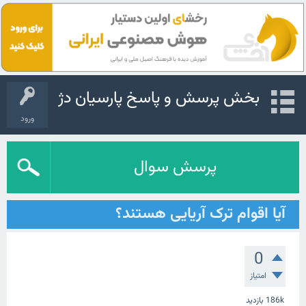
بخش پرسش و پاسخ پارسیان دژ
ورود
پرسش سوال
آیا اقوام ترک آریایی هستند؟
0
امتیاز
186k
بازدید