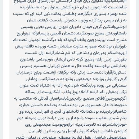
،ایامیدانیدپایه گذاراین زبان فردی گرجستانی تبارازاسرای دوران امیرنوح
سامانیست که ازعرض دریای خزرباکشتی بعنوان برده به بخارابرده
شده بهمراه بسیاری دیگرازهم وطنانش بمانددلایل کینه ای که نسبت
به زبان پارسی پیداکرده وچون حکمرانی رابدست گرفتند،همان
انوشیروانتکین گرجی فرمان دادزبان دیوان ازپارسی بعربی وسپس
بامشاورینش مطرح نمودبگردنددشمنان قدیمی پارسیانراکه درتواریخ
مندرج است بیابندوچون واقف گردیدکه بله درگذشته قومیتی تحت نام
طورانیان بوداندکه همواره عداوت میانشان شعله وربوده تاانکه پیش
ازوروداسلام ودرزمان پادشاهی که نام شمابرگرفته ازان نامست
بطورکلی ازبین رفته وهیچ گونه نامی ازیشان موجودنمی باشد،وی
بعدازتامل برخواسته وگفت حال ماهمان تورانیان هستیم وسپس
دستورکارقراردادندساخت زبانی راکه برگرفته ازشصت وپنج درصدزبان
گرجی کارتولی وپانزده درصدعربی وتنهاده درصدترکمنی ومابقی
سغدیانی می بوده وبایدگفته شودانچه راکه به اشتباه تحت عنوان
ترکی ومغولی نام گرفته کاملادروغ وکذب اشکاریست،ای بساکه
اگرتهمورچین)(فاتح سغدی نژادچین)باسپاهیان قبائلی که منتسب به
منچوهاخاندان همسروی می بودندنیامده وصفحه داستان خوارزم
شاهیانرابرنچیده بود،کماانکه تادشتهای قبچاق انهاراسردارزبده وی
بنام سُبدی تعقیب نموده وانچه ازین زبان درانجادوران ومرحله دوم
خودراپشتسرنهاده تامجددزمینه ابرازموجودیت مجددیعنی روی
کارامدن خاندانی دورگه کارتولی ازنسل پدری ومادری ازایرانیان
هماناصوفی شاهیان بقول تواریخ مصطلح صفویه،برای نمایان شدن