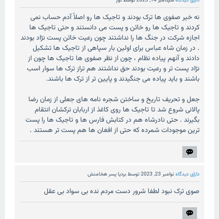
دارای دیدگاه
سپتامبر 14, 2023
توسط
تور
نه خیر صفوی ها ترک بودند و تاجیک ها رو اصلاً آدم حساب نمی
کردند و تاجیک ها رو خائن و پست می دانستند و حتی تاجیک ها
اجازه شرکت در جنگ ها را نداشتند چون رعیت خائن پست نژاد بودند
. در زمان شاه عباس برای اولین بار سپاهی از تاجیک ها تشکیل
دادند و آنهم پیاده نظام ، چون از نظر صفوی ها تاجیک ها چون از
نژاد پست تر و رعیت بودند حق نداشتند هم تراز ترک ها سوار اسب
باشند و باید پیاده می جنگیدند و پایین تر از ترک ها باشند.
جعل و تحریف تاریخ و ساختن شجره نامه های جعلی از زمان رضا
پالانی شروع شد تا تاجیک ها روی کاغذ از اربابان ترکشان انتقام
بگیرند . حتی نادرشاه هم در کتابش فارس ها و تاجیک ها را پست
ترین موجودات شمرده که حتی از افغان ها هم پست تر هستند .
دارای دیدگاه
نوامبر 23, 2023
توسط
بردیا پسر هخامنش
صوی ترک نبود لطفا شرور دست مردم نده بی سواد بی عقل