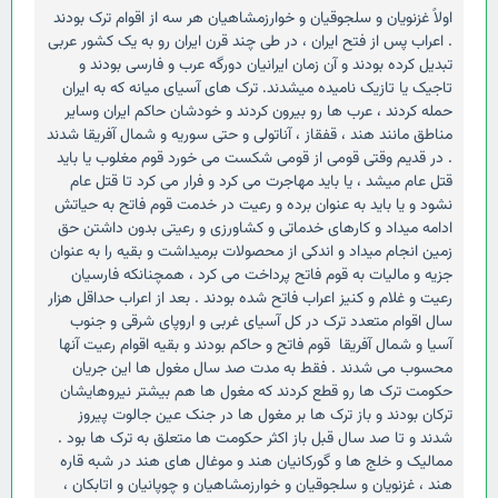
اولاً غزنویان و سلجوقیان و خوارزمشاهیان هر سه از اقوام ترک بودند
. اعراب پس از فتح ایران ، در طی چند قرن ایران رو به یک کشور عربی
تبدیل کرده بودند و آن زمان ایرانیان دورگه عرب و فارسی بودند و
تاجیک یا تازیک نامیده میشدند. ترک های آسیای میانه که به ایران
حمله کردند ، عرب ها رو بیرون کردند و خودشان حاکم ایران وسایر
مناطق مانند هند ، قفقاز ، آناتولی و حتی سوریه و شمال آفریقا شدند
. در قدیم وقتی قومی از قومی شکست می خورد قوم مغلوب یا باید
قتل عام میشد ، یا باید مهاجرت می کرد و فرار می کرد تا قتل عام
نشود و یا باید به عنوان برده و رعیت در خدمت قوم فاتح به حیاتش
ادامه میداد و کارهای خدماتی و کشاورزی و رعیتی بدون داشتن حق
زمین انجام میداد و اندکی از محصولات برمیداشت و بقیه را به عنوان
جزیه و مالیات به قوم فاتح پرداخت می کرد ، همچنانکه فارسیان
رعیت و غلام و کنیز اعراب فاتح شده بودند . بعد از اعراب حداقل هزار
سال اقوام متعدد ترک در کل آسیای غربی و اروپای شرقی و جنوب
آسیا و شمال آفریقا قوم فاتح و حاکم بودند و بقیه اقوام رعیت آنها
محسوب می شدند . فقط به مدت صد سال مغول ها این جریان
حکومت ترک ها رو قطع کردند که مغول ها هم بیشتر نیروهایشان
ترکان بودند و باز ترک ها بر مغول ها در جنک عین جالوت پیروز
شدند و تا صد سال قبل باز اکثر حکومت ها متعلق به ترک ها بود .
ممالیک و خلج ها و گورکانیان هند و موغال های هند در شبه قاره
هند ، غزنویان و سلجوقیان و خوارزمشاهیان و چوپانیان و اتابکان ،