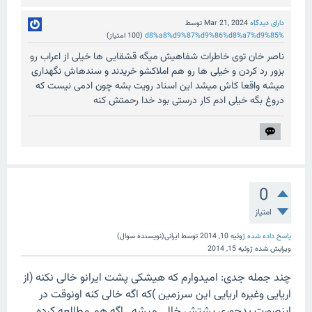
دارای دیدگاه
Mar 21, 2024
توسط
%d8%a8%d9%87%d9%86%d8%a7%d9%85
(
100
امتیاز)
ناصر خان توی خاطرات شفاهیش میگه قشقایی ها خیلی از اعراب رو
بزور رد کردن و خیلی ها رو هم املاکشو خریدند و سندهاش نگهداری
میشه واقعا کاش میشد این اسناد رویت بشه چون ادمی نیست که
دروغ بگه خیلی ادم کار درستی بود خدا رحمتش کنه
0
امتیاز
پاسخ داده شده
ژوئیه 10, 2014
توسط
ایرانی(نویسنده سوال)
ویرایش شده
ژوئیه 15, 2014
چند جمله جدی: امیدوارم که هیشکی پشت ایرانو خالی نکنه (از
اریایی وغیره اریایی این سرزمین )که اگه خالی کنه اونوقت در
اینصورت بدجوری پشتش خالی میشه...اگه هم مطالعه کرده