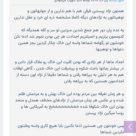
دارای دیدگاه
ژان 23, 2018
توسط
سید سهراب میرجوادی
همتون نژاد پرستین فرقی هم با هم ندارین و از جوابهاتون و
توهیناتون به نژادهای دیگه کاملا مشخصه ذره ای خرد و عقل ندارین
یه عده پان دور هم جمع شدین میزنین تو سر و کله همدیگه که
کدوممون برتریم و اصیلتریم اجدادت هر چی بودن تموم شد ادعا نکن
خونشون تو رگهامه شماها واسه این خاک چکار کردین بجز همین
دعواها و توهینها
اجداد ماها از هر نژادی که بودن کلیت این خاک رو ملاک قرار دادن و
در بیشتر زمانها باعث شکوه و پیشرفت این خاک شدن ، گاهی اوقات
هم به هر دلیلی به بیراهه رفتن و شماها دقیقا از نژاد اون دسته از
اجدادمون هستین که به بیراهه رفتن
و هر زمان تفرقه بین مردم بوده این خاک بهش و به مردمش ظلم
شده و بر عکس هر زمان مردمش از نژادهای مختلف همدل و متحد
بودن این خاک شکوفا شده خخخخخخخخخخ به آمریکایی ها و
روسا میگین نژاد پرستن
پس خودتون چی هستین ادعا نکنین بابا هیچ کاری واسه وطنتون
نکردین شماها