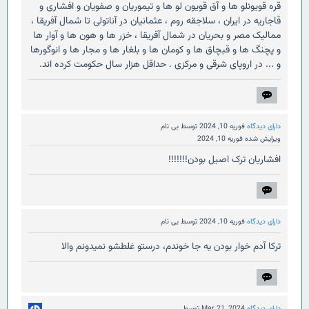
قره قویونلو ها و آق قویون لو ها و تیموریان و صفویان و افشاری و
قاجاریه در ایران ، سلاجقه روم ، عثمانیان در آناتولی تا شمال آفریقا ،
ممالیک مصر و بحریان در شمال آفریقا ، خزر ها و هون ها و آوار ها
و پچنگ ها و قبچاق ها و کومان ها و بلغار ها و مجار ها و انوگورها
و ... در اروپای شرقی و مرکزی . حداقل هزار سال حکومت کرده اند.
دارای دیدگاه
فوریه 10, 2024
توسط
بی نام
ویرایش شده
فوریه 10, 2024
افشاریان ترک اصیل بودن!!!!!!!
دارای دیدگاه
فوریه 10, 2024
توسط
بی نام
ترکا آدم خوار بودن یه جا خوندم، درستو غلطشو نمیدونم والا
دارای دیدگاه
Mar 21, 2024
توسط