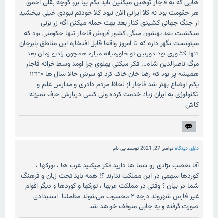
هایی که به قاجار توهین میکنین باید بگم بیا برو کوچه بقلی احمق
هر حکومت بود نه کلا ایرانی الان نبود کلا خودتم نبودی خیلی ببخشید
از جنگ جهانی کشیدی کنار بعد بهت حمله میکنن اگه زر بزنی
میکشنت بعد بهشون میگی کشور فروش قاجار تنها حکومتی بود که
میتونست نگهر داره که تا امروز واقعا قابل افتخاره این مناطق پابرجان
تنها کشوری بود دوربین تو خاورمیانه میاره همچون رادیو زمان بعد
مرگ ناصرالدین شاه... فکر میکنی پهلوی چرا اومد وسط خزانه قاجار
همیشه پر بود که رضا خان خاک کرد تو سرش حالا سال ها ۱۳۳۰
یکم اوضاع بهتر شد قاجار از لحاظ مردم دادری و مدارس علم و
تکنولوژی به ایران زیاد خدمت کرده ولی کسی دربارش حرف نمیزنه
کاش
دارای دیدگاه
نوامبر 27, 2021
توسط
بی نام
آقا تعصب نژادی رو شما ها دارید فکر میکنید عرب ها ، تورکها ،
کوردها سهمی در این مملکت ندارند ؟! همه باید تحت زبان و فرهنگ
شما در بیان ؟ وقتی در مملکت عربها ، تورکها و کوردها و دیگر اقوام
غیر فارس شهروند درجه ۲ محسوب می‌شوند مطمئنا استبدادی
صورت گرفته و یه جایی متوقف خواهد شد