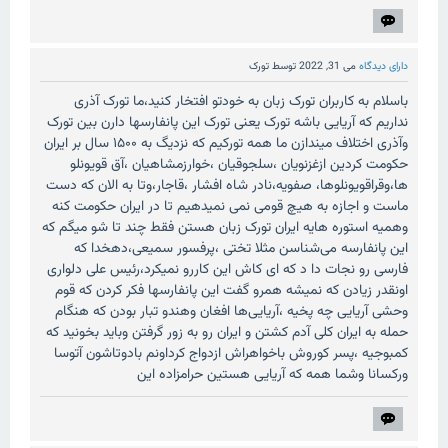
دارای دیدگاه
می 31, 2022
توسط
تورک
باسلام به کاربران تورک زبان به خودتو افتخار کنید،ما تورک آذری
نداریم که آریایی باشه تورک یعنی تورک این پانفارسها دارن بین تورک
وآذری اختلاف میندازن ما همه تورکیم که نزدیگ به ۱۵۰۰ سال بر ایران
حکومت کردین ازغزنویان ،سلجوقیان ،خوارزمشاهیان ،آق قویونلو
ها،وقراقویونلوها، صفویه،نادر شاه افشار ،قاجار،وتا به الان که دست
ماست و اجازه به هیچ قومی نمی نمیدهیم تا در ایران حکومت کنه
وهمیه استوره هایه ایران تورک زبان هستن فقط چند تا شو میگم که
این پانفارسه می‌شناسن مثلا تختی ،پرفسور سمیعی،دهخدا که
فارسی رو نجات دا د که ای کاش این کاررو نمیکرد،رئیس علی دلواری
اونقدر زیادن که نمیشه همرو گفت این پانفارسها فکر کردن که قوم
وحشی آریایی چه پخیه ،آریایی‌ها افغان وهندو تبار بودن که هنگام
حمله به ایران کلی آدم کشتن و ایران رو به زور گرفتن وباید بخونید که
کمبوجيه ،پسر کوروش باخواهراش ازدواج کرداونم بادوتاشون آتوسا
ورکسانا وشما همه که آریایی هستین حرامزاده این