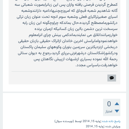
کمطرح گردیدن فرصتی یافته وازان پس این زبانرابصورت شعباتی سه
گانه شاهدیم شعبه قبچاق که امروزچچنیهاداعیه دارانندوشعبه
اسیای صغیرتراکیای فعلی وشعبه سوم انچه تحت عنوان زبان ترکی
درکشورمامصطلح گردیده،حال بماندکه چراوچگونه این زبان رابه
سرسخت ترین دشمن بااین زبان کسانیکه ازمیان برنده
خوارزمیاننداتلاق می نمایندبماندکمی بینش چرای انرامعلوم
خواهدنمودوامابراستی اخرین خاندان ازاتراک حقیقی بازبان حقیقی
دربخشی ازنزدیکترین سرزمین بتوران وکوههای سلیمان پاکستان
ودرکشوراشکانستان درشهرغزنی،برپای گردید،رجوع به دیوان سنائی
رحمۀ الله نموده بسیاری ازشبهات ازپیش نگاهتان پس
خواهدرفت،باسپاس مجدد.
0
امتیاز
پاسخ داده شده
ژوئیه 15, 2014
توسط
(نویسنده سوال)
ویرایش شده
ژوئیه 15, 2014