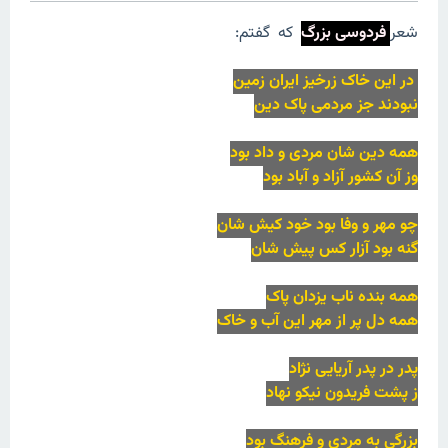
شعر
فردوسی بزرگ
که گفتم:
در این خاک زرخیز ایران زمین
نبودند جز مردمی پاک دین
همه دین شان مردی و داد بود
وز آن کشور آزاد و آباد بود
چو مهر و وفا بود خود کیش شان
گنه بود آزار کس پیش شان
همه بنده ناب یزدان پاک
همه دل پر از مهر این آب و خاک
پدر در پدر آریایی نژاد
ز پشت فریدون نیکو نهاد
بزرگی به مردی و فرهنگ بود