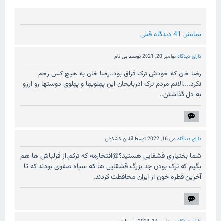
نمایش 41 دیدگاه قبلی
دارای دیدگاه
نوامبر 20, 2021
توسط
بی نام
رضا خان که خودش ترک قزاق بود..رضا خان به هیچ کس رحم
نکرد....الانم مردم ترک ادربایجان این پهلویها و پهلوی دوستها رو ارزو
به دل گذاشتن..
دارای دیدگاه
می 16, 2022
توسط
آیلین کشکولی
شما بختیاری قشقایی هستید؟@افتخارمه که ترکم.از قزلباش ها هم
بگیم که ترک بودن جد بزرگ قشقایی ها که سپاه صفوی بودند که تا
آخرین قطره خون از ایران محافظت کردند.