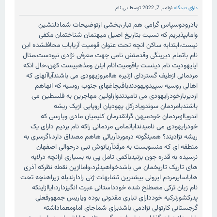
دارای دیدگاه
نوامبر 7, 2022
توسط
بی نام
بادرودوسپاس گرامی هم تبار،بخشی ازتوضیحات شمادلنشین
وامابپذیریم که نسبت بتاریخ اصیل میهنمان شناختمان مکفی
نیست،ابتدابه ساکن انچه تحت عنوان قومیت آریاباب محافلشده این
نام باتمام دیرینگی وقدمتش نامی جهت معرفی نژادی نبودست،مثال
ایایهودیت نام دینست یاقومیت!نام ایئن ومذهبیست کهن،حال انکه
مردمانی ازطیف گستردای ازتیره هاامروزیهودی می باشندآیاآنهای که
اهالی روسیه سپیدویهودندباقبچاغهای جنوب روسیه که انهاهم
ازدیربازخودرایهودی می نامیدندوازاولین مهاجرین به فلسطین می
باشندبامردمان سوئدویادرکل یهودیان اروپایی ازیک ریشه
اندویاازمردمان خودمیهن گرانقدرمان کلیمیان مادی وپارسی که
خودرایهودی می نامیدندایاتمامی مردمانی راکه نام بردیم دارای یک
ریشه نژادیند؟ همینگونه درموردآریائی هاهم مصداق دارد،اگرسری به
منطقه ای که منسوبست به مرقدآریانوش نبی درحوالی اصفهان
نرسیده به قدره جون بزنیدباکمی تامل پی به بسیاری ازانچه درلایه
های تاریک تاریخمان می باشدخواهیدبُرد،واماازین نقطه نظرکه آذری
هاباسایرمردم ایرونی بیشترین تشابهات ژنی رادارندبله زیراهنچه تحت
نام زبان ترکی مصطلح شده خودداستانی عبرت انگیزدارد،ایاازاینکه
پدرکشورترکیه خوددارای تباری مقدونی بوده ویاریس جمهورفعلی
گرجستانی کارتولی نژادمی باشدبرای شماجای اماومعماداشته