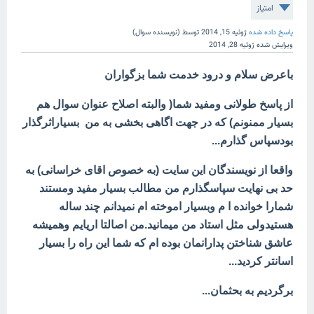
امتیاز
پاسخ داده شده
ژوئیه 15, 2014
توسط
(نویسنده سوال)
ویرایش شده
ژوئیه 28, 2014
باعرض سلام و درود خدمت شما بزگواران
از پاسخ طولانی ومفید شما( والبته اصلاح عنوان سوال هم
بسیار ممنونم) که در جهت اگاهی بخشی به من بسیاراثرگذار
بودسپاس گذارم...
واقعا از نویسندگان این سایت (به خصوص اقای خراسانی) به
حد بی نهایت سپاسگذارم من مطالب بسیار مفید ومستند
شمارا خوانده ا م وبسیار اموخته ام نمیدانم چند ساله
هستیدولی مثل استاد من میمانید.من اصالتا اریایم وهمیشه
عاشق شناختن پدارانمان بوده ام که شما این راه را بسیار
اسانتر کردید...
برگردیم به بحثمان...