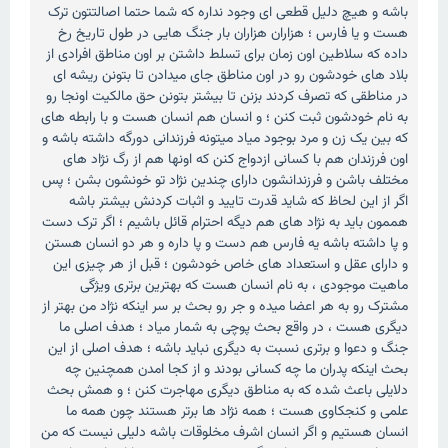
باشه و هیچ دلیل قطعی ای وجود نداره که شما حتما اصالتتون ترک
هست و یا فارس ؛ هزاران هزاران بار جنگ هایی در طول تاریخ رخ
داده که سلاطین اون زمان برای تسلط داشتن بر اون مناطق افرادی از
بلاد های خودشون رو در اون مناطق جای میدادن تا بتونن ریشه ای
در مناطقی که تصرف کردند بزنن تا بیشتر بتونن حق مالکیت اونجا رو
به نام خودشون ثبت کنن ؛ و انسان هم انسان هست و با رابطه های
که بین یک زن و مرد بوجود میاد میتونه فرزندانی دورگه داشته باشه و
اون فرزندان هم با کسانی ازدواج کنن که اونها هم از رگ نژاد های
مختلف باشن و فرزندانشون دارای چندین نژاد تو خونشون بشن ؛ پس
اگر از این لحاظ که شاید قدرت تایید و اثبات کردنش بیشتر باشه
هممون باید به نژاد های هم دیگه احترام قائل باشیم ؛ اگر ترک دست
و پا داشته باشه یه فارس هم دست و پا داره و هر دو انسان هستن
و دارای عقل و استعداد های خاص خودشون ؛ قبل از هر چیزی این
ماهیت موجودی ، به نام انسان هست که بهترین برتری ویژگی
مشترک رو به هر اعضا میده و جر رو بحث بر سر اینکه نژاد من بهتر از
دیگری هست ، در واقع بحث پوچی به شمار میاد ؛ هدف اصلی ما
جنگ و دعوا و برتری نسبت به دیگری نباید باشه ؛ هدف اصلی از این
بحث اینکه پدران ما چه کسانی بودند و از کجا امدن همچنین چه
دلایلی باعث شده که به مناطق دیگری مهاجرت کنن ؛ و همش بحث
علمی و کنجکاوی هست ؛ همه نژاد ها برتر هستند چون همه ما
انسان هستیم و اگر انسان اشرف مخلوقات باشه دلیلی نیست که من