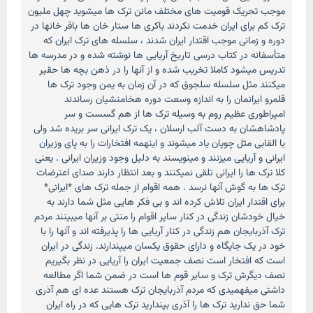
موجب تحریک قومیت های مختلف مانن ترک ها میشوید چهل ملیون
ترک کم برای ایران خدمت نکردند باکری ها ستار خان ها باقر خانها در
دوره و زمانی موجب اقتدار ایران شدند ، سلسله های ترک ایران که
متأسفانه در کتاب درسی تاریخ آریایی ها نوشته شده و در مدرسه ها
تدریس میشود کاملا تخریب شده و از آنها را در ذهن بچه ها حقیر
میکنند مثل سلسله سلجوق که در آن زمان به یمن وجود ترک ها
قلمرو ایرانمان را به اندازه وسعت دوره هخامنشیان رساندند
امپراطوری عظیم روم به وسیله ترک ها از هم گسست و سر
پادشاهشان به دست آلب ارسلان ، یک ترک ایرانی سر بریده شد ولی
با القابی مثل چوپان یاد میشوند و اینهمه افتخارات را به پای وزیران
ایرانی و آریایی میزنند و مینویسند به دلیل وجود وزیران ایرانی . یعنی
کلا ترک ها را ایرانی تلقی نمیکنند و بعد انتظار دارند صدای اعترضات
ترک ها به گوش آنها نرسد . همه اقوام از جمله ترک های *ایرانی*
برای اقتدار ایران تلاش کرده اند و بی فکر هایی مثل شما دارند به
خیال خودشان زندگی در کنار سایر اقوام را منتی بر آنها میبینند مردم
ترک آذربایجان هم زندگی در کنار آریایی ها را پذیرفته اند و آنها را با
خود در یک جایگاه و دارای حقوق یکسان میپندارند. زندگی در ایران
است که افتخار است نصف جمعیت ایران را آریایی در نظر بگیریم
نصف دیگرش ترک و سایر قوم ها است در ضمن شما اگر مطالعه
داشتی میفهمیدی که مردم آذربایجان ترک هستند عده ای هم آذری
شما حق ندارید ترک ها را آذری بپندارید ترک هایی که در راه ایران