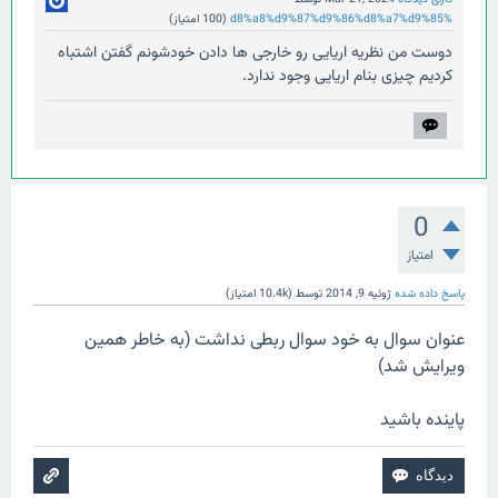
%d8%a8%d9%87%d9%86%d8%a7%d9%85
(
100
امتیاز)
دوست من نظریه اریایی رو خارجی ها دادن خودشونم گفتن اشتباه
کردیم چیزی بنام اریایی وجود ندارد.
0
امتیاز
پاسخ داده شده
ژوئیه 9, 2014
توسط
(
10.4k
امتیاز)
عنوان سوال به خود سوال ربطی نداشت (به خاطر همین
ویرایش شد)
پاینده باشید