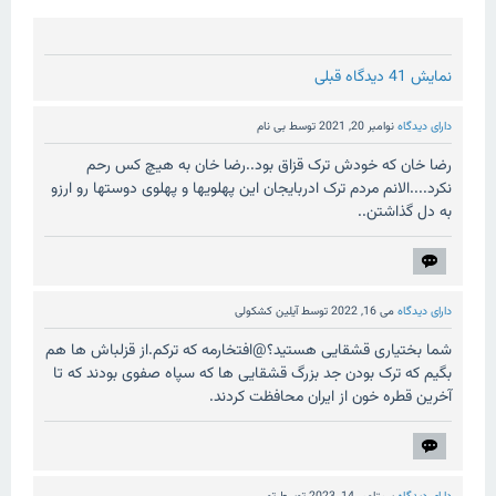
نمایش 41 دیدگاه قبلی
دارای دیدگاه
نوامبر 20, 2021
توسط
بی نام
رضا خان که خودش ترک قزاق بود..رضا خان به هیچ کس رحم
نکرد....الانم مردم ترک ادربایجان این پهلویها و پهلوی دوستها رو ارزو
به دل گذاشتن..
دارای دیدگاه
می 16, 2022
توسط
آیلین کشکولی
شما بختیاری قشقایی هستید؟@افتخارمه که ترکم.از قزلباش ها هم
بگیم که ترک بودن جد بزرگ قشقایی ها که سپاه صفوی بودند که تا
آخرین قطره خون از ایران محافظت کردند.