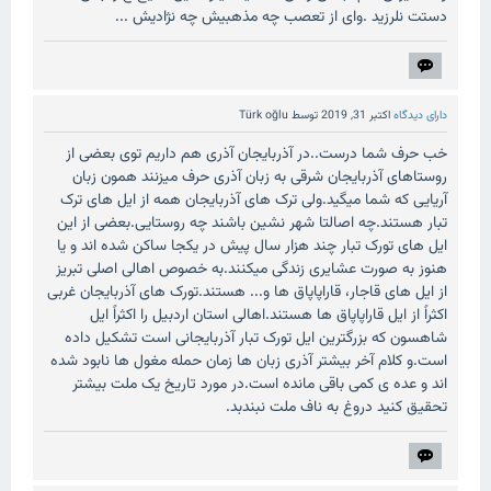
دستت نلرزید .وای از تعصب چه مذهبیش چه نژادیش ...
دارای دیدگاه
اکتبر 31, 2019
توسط
Türk oğlu
خب حرف شما درست..در آذربایجان آذری هم داریم توی بعضی از
روستاهای آذربایجان شرقی به زبان آذری حرف میزنند همون زبان
آریایی که شما میگید.ولی ترک های آذربایجان همه از ایل های ترک
تبار هستند.چه اصالتا شهر نشین باشند چه روستایی.بعضی از این
ایل های تورک تبار چند هزار سال پیش در یکجا ساکن شده اند و یا
هنوز به صورت عشایری زندگی میکنند.به خصوص اهالی اصلی تبریز
از ایل های قاجار، قاراپاپاق ها و... هستند.تورک های آذربایجان غربی
اکثراً از ایل قاراپاپاق ها هستند.اهالی استان اردبیل را اکثراً ایل
شاهسون که بزرگترین ایل تورک تبار آذربایجانی است تشکیل داده
است.و کلام آخر بیشتر آذری زبان ها زمان حمله مغول ها نابود شده
اند و عده ی کمی باقی مانده است.در مورد تاریخ یک ملت بیشتر
تحقیق کنید دروغ به ناف ملت نبندبد.