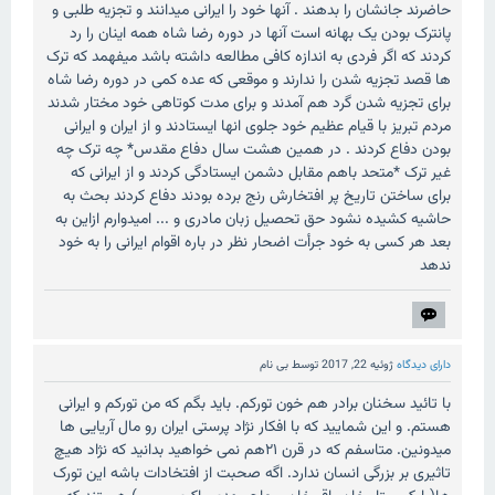
حاضرند جانشان را بدهند . آنها خود را ایرانی میدانند و تجزیه طلبی و
پانترک بودن یک بهانه است آنها در دوره رضا شاه همه اینان را رد
کردند که اگر فردی به اندازه کافی مطالعه داشته باشد میفهمد که ترک
ها قصد تجزیه شدن را ندارند و موقعی که عده کمی در دوره رضا شاه
برای تجزیه شدن گرد هم آمدند و برای مدت کوتاهی خود مختار شدند
مردم تبریز با قیام عظیم خود جلوی انها ایستادند و از ایران و ایرانی
بودن دفاع کردند . در همین هشت سال دفاع مقدس* چه ترک چه
غیر ترک *متحد باهم مقابل دشمن ایستادگی کردند و از ایرانی که
برای ساختن تاریخ پر افتخارش رنج برده بودند دفاع کردند بحث به
حاشیه کشیده نشود حق تحصیل زبان مادری و ... امیدوارم ازاین به
بعد هر کسی به خود جرأت اضحار نظر در باره اقوام ایرانی را به خود
ندهد
دارای دیدگاه
ژوئیه 22, 2017
توسط
بی نام
با تائید سخنان برادر هم خون تورکم. باید بگم که من تورکم و ایرانی
هستم. و این شمایید که با افکار نژاد پرستی ایران رو مال آریایی ها
میدونین. متاسفم که در قرن ۲۱هم نمی خواهید بدانید که نژاد هیچ
تاثیری بر بزرگی انسان ندارد. اگه صحبت از افتخادات باشه این تورک