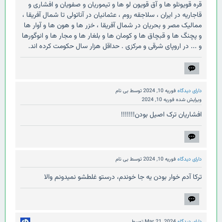
قره قویونلو ها و آق قویون لو ها و تیموریان و صفویان و افشاری و
قاجاریه در ایران ، سلاجقه روم ، عثمانیان در آناتولی تا شمال آفریقا ،
ممالیک مصر و بحریان در شمال آفریقا ، خزر ها و هون ها و آوار ها
و پچنگ ها و قبچاق ها و کومان ها و بلغار ها و مجار ها و انوگورها
و ... در اروپای شرقی و مرکزی . حداقل هزار سال حکومت کرده اند.
دارای دیدگاه
فوریه 10, 2024
توسط
بی نام
ویرایش شده
فوریه 10, 2024
افشاریان ترک اصیل بودن!!!!!!!
دارای دیدگاه
فوریه 10, 2024
توسط
بی نام
ترکا آدم خوار بودن یه جا خوندم، درستو غلطشو نمیدونم والا
دارای دیدگاه
Mar 21, 2024
توسط