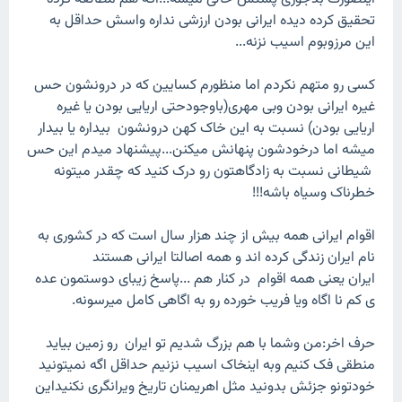
تحقیق کرده دیده ایرانی بودن ارزشی نداره واسش حداقل به
این مرزوبوم اسیب نزنه...
کسی رو متهم نکردم اما منظورم کسایین که در درونشون حس
غیره ایرانی بودن وبی مهری(باوجودحتی اریایی بودن یا غیره
اریایی بودن) نسبت به این خاک کهن درونشون بیداره یا بیدار
میشه اما درخودشون پنهانش میکنن...پیشنهاد میدم این حس
شیطانی نسبت به زادگاهتون رو درک کنید که چقدر میتونه
خطرناک وسیاه باشه!!!
اقوام ایرانی همه بیش از چند هزار سال است که در کشوری به
نام ایران زندگی کرده اند و همه اصالتا ایرانی هستند
ایران یعنی همه اقوام در کنار هم ...پاسخ زیبای دوستمون عده
ی کم نا اگاه ویا فریب خورده رو به اگاهی کامل میرسونه.
حرف اخر:من وشما با هم بزرگ شدیم تو ایران رو زمین بیاید
منطقی فک کنیم وبه اینخاک اسیب نزنیم حداقل اگه نمیتونید
خودتونو جزئش بدونید مثل اهریمنان تاریخ ویرانگری نکنیداین