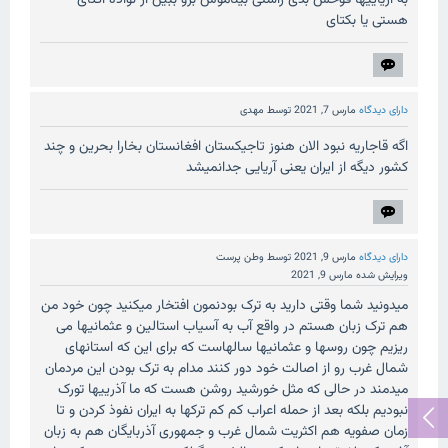
به آریاییها فوحش بدی راستی بیناموس برو ببین از نواده اکتای
هستی یا بکتای
دارای دیدگاه
مارس 7, 2021
توسط
مهدی
اگه قاجاریه نبود الان هنوز تاجیکستان افغانستان بخارا بحرین و چند
کشور دیگه از ایران یعنی آریایی جدانمیشد
دارای دیدگاه
مارس 9, 2021
توسط
وطن پرست
ویرایش شده
مارس 9, 2021
میدونید شما وقتی دارید به ترک بودنمون افتخار میکنید چون خود من
هم ترک زبان هستم در واقع آب به آسیاب استالین و عثمانیها می
ریزیم چون روسها و عثمانیها سالهاست که برای این که استانهای
شمال غرب رو از اصالت خود دور کنند مدام به ترک بودن این مردمان
میدمند در حالی که مثل خورشید روشن هست که ما آذرییها تورک
نبودیم بلکه بعد از حمله اعراب کم کم ترکها به ایران نفوذ کردن و تا
زمان صفویه هم اکثریت شمال غرب و جمهوری آذربایگان هم به زبان