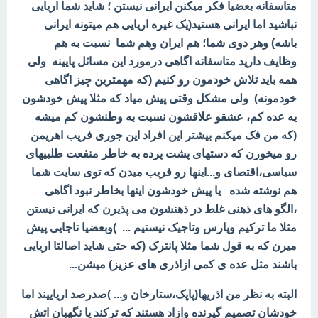
متاسفانه بعضیا فکر میکنن ایرانی نیستن ؛ شاید شما اریایی
نباشید اما ایرانی هستید(یک غیره اریایی هم میتونه ایرانی
باشه) وهر دوی شما؛ هم ایران وهم شما نسبت به هم
وظایف دارید متاسفانه اگاهی درمورد این مسائل پایینه ولی
همه باید تلاش خودمون رو کنیم (که مهمترین چیز اگاهی
خودمونه) ولی مشکل وقتی پیش میاد که مثلا پیش خودشون
یه عده کم، عشقو علاقشون نسبت به وطنشون کم میشه
(که من فک میکنم بیشتر این افراد این جوری فریب اهریمن
رو میخورن که دستهای پشت پرده به خاطر منفعت طلبیهای
سیاسی،اقتصای و...اینها رو فریب میدن که توی سایت شما
هم نوشته شده یا پیش خودشون اینها بخاطر نبود اگاهی
،الگو های ذهنی غلط در ذهنشون می پذیرن که ایرانی نیستن
مثلا ما ترکیم وپارس وتاجیک نیستیم ... )وبعضیا تاجایی پیش
میرن که به قول شما مثلا پانترک (که حتی شاید اصالتا اریایی
باشند مثل عده ی کمی ازاذری های عزیز) میشن...
البته به نظر من اذریها(پاپک،ستارخان و... )صدرصد اریاییند اما
خودشان تصمیم گیرنده وازاد هستند که ترکند یا نگهبان اتش