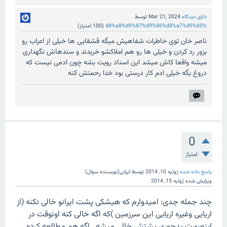
دارای دیدگاه
Mar 21, 2024
توسط
%d8%a8%d9%87%d9%86%d8%a7%d9%85
(
100
امتیاز)
ناصر خان توی خاطرات شفاهیش میگه قشقایی ها خیلی از اعراب رو
بزور رد کردن و خیلی ها رو هم املاکشو خریدند و سندهاش نگهداری
میشه واقعا کاش میشد این اسناد رویت بشه چون ادمی نیست که
دروغ بگه خیلی ادم کار درستی بود خدا رحمتش کنه
0
امتیاز
پاسخ داده شده
ژوئیه 10, 2014
توسط
ایرانی(نویسنده سوال)
ویرایش شده
ژوئیه 15, 2014
چند جمله جدی: امیدوارم که هیشکی پشت ایرانو خالی نکنه (از
اریایی وغیره اریایی این سرزمین )که اگه خالی کنه اونوقت در
اینصورت بدجوری پشتش خالی میشه...اگه هم مطالعه کرده