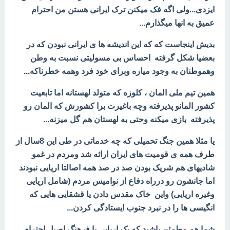
ایزدی...ولی اگه فک میکنن ترک ایرانی هستن من احترام
عمیق به انها میگذارم...
بدیش اینجاست که که این اندیشه ها ی ایرانی نبودن که در
بعضیا شکل گرفته احساس بی مسولیتی نسبت به وطن
وهموطنان به وجود میاره وبرای خود فرد وهمه خطرناکه...
همین تیم ملی المان ، کلوزه که متولد لهستانه اما تابعیت
کشور المانو پذیرفته وچه باغیرت برا کشورش که المان رو
پذیرفته بازی میکنه وحتی به لهستان هم گل میزنه...
یا مثلا همین جنگ تحمیلی که چه خدماتی در طی این 8سال از
طرف همه ی قومیت های ایران ارائه شد ومردم در غمو
شادیهای هم شریک بودن صد در صد همه اصالتا اریایی نبودند
اما جانشون رو درراه دفاع از نوامیس مردم (شامل اریایی
وغیره اریایی) واین خاک مقدس دادن یا
قشقایی هایی که
انگیسی ها را در نبرد جنوب ایستادگی کردن...
شما هم مطمئن باشید که یک اریایی با فرهنگ اصیل احترام