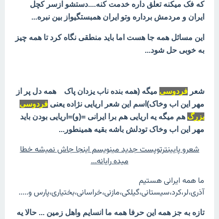
که فک میکنه تعلق داره خدمت کنه....دستشو ازسر کچل
ایران و مردمش برداره وتو ایران همبستگیواز بین نبره...
این مسائل همه جا هست اما باید منطقی نگاه کرد تا همه چیز
به خوبی حل شود...
شعر
فردوسی
میگه (همه بنده ناب یزدان پاک همه دل پر از
مهر این اب وخاک)اسم این شعر اریایی نژاده یعنی
فردوسی
بزرگ
هم میگه یه اریایی هم برا ایرانی =(و)=اریایی بودن باید
مهر این اب وخاک تودلش باشه بقیه همینطور...
شعرو پایینترتوپست جدید مینویسم اینجا جاش نمیشه خطا
میده رایانه...
ما همه ایرانی هستیم
آذری،لر،کرد،سیستانی،گیلکی،مازنی،خراسانی،بختیاری،پارس و.....
تازه به جز همه این حرفا همه ما انسایم واهل زمین ... حالا یه