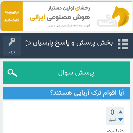
بخش پرسش و پاسخ پارسیان دژ
ورود
پرسش سوال
آیا اقوام ترک آریایی هستند؟
0
امتیاز
186k
بازدید