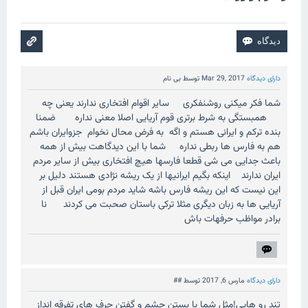
دارای دیدگاه
Mar 29, 2017
توسط
بی نام
شما فکر میکنی روشنفکری سایر اقوام افتخاری ندارند یعنی چه
همبستگی به شرط برتری قوم آریایی اصلا معنی نداره ضمنا
بنده ترکم و ایرانی هستم و اگه به فرض محال نخوام جزوایران باشم
هم به فارس ها ربطی نداره شما با این دیدگاهت بیش از همه
باعث جدایی می شی قطعا فارسها هیچ افتخاری بیش از سایر مردم
ایران ندارند اینکه بگیم ایرانیها از یک ریشه نژادی هستند دلیل بر
این نیست که این ریشه فارس باشه شاید مردم بومی ایران قبل از
آریایی ها به زبان دیگری مثلا ترکی باستان صحبت می کردند نا
برادر مواظب حرفهات باش
دارای دیدگاه
مارس 6, 2017
توسط
##
تند رو هایی!مثل شما با بستن چشم و گفتن حرف های تفرقه انداز