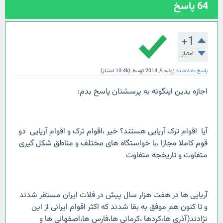
64
پاسخ
+1
امتیاز
پاسخ داده شده
ژوئیه 9, 2014
توسط
(
10.4k
امتیاز)
اجازه بدین اینگونه به پرسشتان پاسخ بدم:
آیا اقوام ترک آریایی هستند؟ خیر ،اقوام ترک و اقوام آریایی دو
قوم کاملا مجازا ،با خواستگاه های مختلف و مناطق شکل گیری
متفاوت و تاریخجه متفاوت
آریایی ها در هفت هزار سال پیش در فلات ایران مستقر شدند
و تا کنون هم موفق به بقا شدند که اکثر اقوام ایرانی از این
نژادند(آذری ها،کردها ،کرمانی ها،فارس ها،اصفهانی ها و