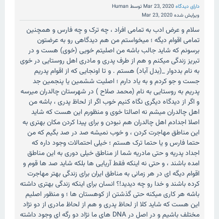
دارای دیدگاه
Mar 23, 2020
توسط
Human
ویرایش شده
Mar 23, 2020
سلام و عرض ادب به تمامی افراد ، چه ترک و چه فارس و همچنین
تمامی اقوام دیگه ؛ میخواستم من هم دیدگاهی رو به عرضتون
برسونم که شاید جالب باشه من اصلیتم خویی (خوی) هست و در
تبریز زندگی میکنم و هم از طرف پدری و مادری اهل روستایی در خوی
به نام بددوار _(بدل آباد) هستم . و تا اونجایی که از اقوام پدریم
جست و جو کردم و به یاد دارم ؛ اصلیت ششمین یا پنجمین جد
پدریم به روستایی به نام (محمد صلاح ) در شهرستان چالدران میرسه
و اگر از دیدگاه دیگری نگاه کنیم خوب اگر از لحاظ پدری ، باشه من
اهل چالدران میشم نه اصالتا خوی و منظورم این هست که شاید
اصلا اجدادم اهل چالدران هم نبودن و برای پیدا کردن مکان بهتری به
این مناطق مهاجرت کردن ، و خوب نمیشه صد در صد بگیم که من
حتما فارس و یا حتما ترک هستم ؛ خیلی احتمالات وجود داره که
اجداد پدریه و حتی مادریه شما از مناطق خیلی دوری به این مناطق
امده باشند ، و حتی نه اینکه فقط آریایی ها بلکه شاید صد ها قوم و
اقوام دیگه ای در هر زمانی به مناطق ایران برای زندگی بهتر مهاجرت
کرده باشند و خدا رو چه دیدید!؟ انسان برای اینکه زندگی بهتری داشته
باشه هر کاری میکنه حتی گذشتن از کوهستان ها ؛ و منظور اصلیم
این هست که شاید کلا از لحاظ پدری و هم از لحاظ مادری از دو نژاد
مختلف باشیم و در اصل در DNA های ما نژاد دو رگه ای وجود داشته