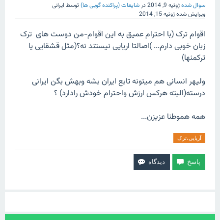
سوال شده
ژوئیه 9, 2014
در
شایعات (پراکنده گویی ها)
توسط
ایرانی
ویرایش شده
ژوئیه 15, 2014
اقوام ترک (با احترام عمیق به این اقوام-من دوست های ترک
زبان خوبی دارم... )اصالتا اریایی نیستند نه؟(مثل قشقایی یا
ترکمنها)
ولیهر انسانی هم میتونه تابع ایران بشه وبهش بگن ایرانی
درسته(البته هرکس ارزش واحترام خودش رادارد) ؟
همه هموطنا عزیزن...
آریایی،ترک