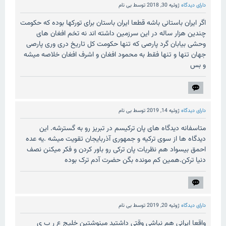
دارای دیدگاه
ژوئیه 30, 2018
توسط
بی نام
اگر ایران باستانی باشه قطعا ایران باستان برای تورکها بوده که حکومت
چندین هزار ساله در این سرزمین داشته اند نه تخم افغان های
وحشی بیابان گرد پارصی که تنها حکومت کل تاریخ دری وری پارصی
جهان تنها و تنها فقط به محمود افغان و اشرف افغان خلاصه میشه
و بس
دارای دیدگاه
ژوئیه 14, 2019
توسط
بی نام
متاسفانه دیدگاه های پان ترکیسم در تبریز رو به گسترشه. این
دیدگاه ها از سوی ترکیه و جمهوری آذربایجان تقویت میشه .یه عده
احمق بیسواد هم نظریات پان ترکی رو باور کردن و فکر میکنن نصف
دنیا ترکن.همین کم مونده بگن حضرت آدم ترک بوده
دارای دیدگاه
ژوئیه 20, 2019
توسط
بی نام
واقعا ایرانی هم نباشی وقتی داشتید مینوشتین خلیج ع ر ب ی