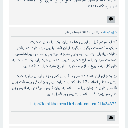
ها(بابک.ستار خان.باقر خان . حاج مهدی باکری . و ...) هستند که
ایران رو نگه داشتند
دارای دیدگاه
سپتامبر 9, 2017
توسط
بی نام
"شاید مردم قبل از اریایی ها به زبان ترکی باستان صحبت
میکردند"دوست دیگری میگوید ایران 40 میلیون ترک دارد!!کلا وقتی
نظرات برادران ترک رو میخونیم متوجه میشیم بر اساس رویاهاشون
صحبت میکنن یا منابع عجیب غریبی که مال خود پان ترک هاست.به
طور کلی به تاریخ سازی و تحریف تاریخ بقیه خیلی علاقه دارن.
بهتره جای این همه دشمنی با فارسی کمی بهش ایمان بیارید خود
رهبر معظم انقلاب 17 جلد کتاب درباره لزوم و چگونگی پیشرفت زبان
فارسی دارن.در زمان پیامبر اسلام به ایران فارس میگفتن.به ادرس زیر
هم سر بزنید اگر اسلام و رهبرش رو قبول دارید:
http://farsi.khamenei.ir/book-content?id=34372