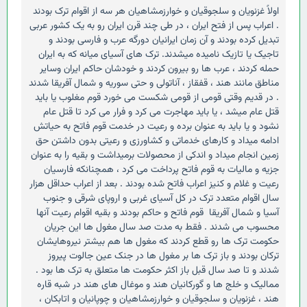
اولاً غزنویان و سلجوقیان و خوارزمشاهیان هر سه از اقوام ترک بودند
. اعراب پس از فتح ایران ، در طی چند قرن ایران رو به یک کشور عربی
تبدیل کرده بودند و آن زمان ایرانیان دورگه عرب و فارسی بودند و
تاجیک یا تازیک نامیده میشدند. ترک های آسیای میانه که به ایران
حمله کردند ، عرب ها رو بیرون کردند و خودشان حاکم ایران وسایر
مناطق مانند هند ، قفقاز ، آناتولی و حتی سوریه و شمال آفریقا شدند
. در قدیم وقتی قومی از قومی شکست می خورد قوم مغلوب یا باید
قتل عام میشد ، یا باید مهاجرت می کرد و فرار می کرد تا قتل عام
نشود و یا باید به عنوان برده و رعیت در خدمت قوم فاتح به حیاتش
ادامه میداد و کارهای خدماتی و کشاورزی و رعیتی بدون داشتن حق
زمین انجام میداد و اندکی از محصولات برمیداشت و بقیه را به عنوان
جزیه و مالیات به قوم فاتح پرداخت می کرد ، همچنانکه فارسیان
رعیت و غلام و کنیز اعراب فاتح شده بودند . بعد از اعراب حداقل هزار
سال اقوام متعدد ترک در کل آسیای غربی و اروپای شرقی و جنوب
آسیا و شمال آفریقا قوم فاتح و حاکم بودند و بقیه اقوام رعیت آنها
محسوب می شدند . فقط به مدت صد سال مغول ها این جریان
حکومت ترک ها رو قطع کردند که مغول ها هم بیشتر نیروهایشان
ترکان بودند و باز ترک ها بر مغول ها در جنک عین جالوت پیروز
شدند و تا صد سال قبل باز اکثر حکومت ها متعلق به ترک ها بود .
ممالیک و خلج ها و گورکانیان هند و موغال های هند در شبه قاره
هند ، غزنویان و سلجوقیان و خوارزمشاهیان و چوپانیان و اتابکان ،