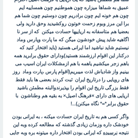
عمیق به شماها میزاره چون هموطنیم چون همساییه ایم
چون هم خونه ایم چون برادریم چون دوستیم چون شما هم
برا این مرز وبوم زحمت خوتون روکشیدید وحق دارید ولی
بعضیا هم متاسفانه به اریاییها حسادت میکنن که از سر نا
اگاهیه شاید پیش خودشون میگن که ما پارت وپارس وماد
نیستیم شاید نباشید اما ایرانی هستید (باید افتخار کنید که
درکنار این اقوام ارزشمند هستید)ودارای حقوق برابرید همه
باهم زجر میکشیم یاهمه با هم ازمشکلات ایران اسیب می
بینیم واز شادیاش لذت میبریم(اقوام پارس ،پارت وماد روز
های رویایی را درتاریخ ایران ثبت کردند بعضی ها باید فقط
فقط بزرگی تاریخ این اقوام را بپذیرندوالبته مطمئن باشید
اریایی های دارای ×فرهنگ اصیل× به بقیه هم وطناشون با
حقوق برابر*=* نگاه میکنن)...!
واگر کسی هم به تاریخ ایران حسادت میکنه ، به ایرانی بودن
خودشک داره وزمان زیادی گذشته که مطالعه کرده وبه این
نتیجه
نرسیده
که ایرانی بودن افتخار داره میتونه بره وبه جایی