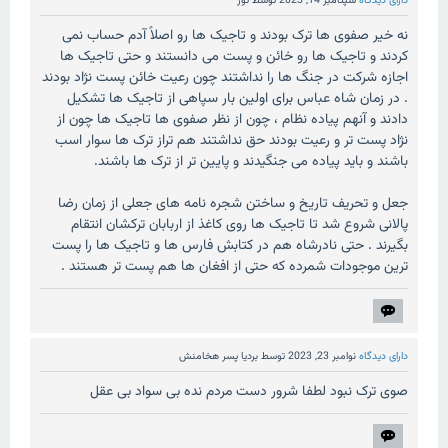
دارای دیدگاه
سپتامبر 14, 2023
توسط
تور
نه خیر صفوی ها ترک بودند و تاجیک ها رو اصلاً آدم حساب نمی
کردند و تاجیک ها رو خائن و پست می دانستند و حتی تاجیک ها
اجازه شرکت در جنگ ها را نداشتند چون رعیت خائن پست نژاد بودند
. در زمان شاه عباس برای اولین بار سپاهی از تاجیک ها تشکیل
دادند و آنهم پیاده نظام ، چون از نظر صفوی ها تاجیک ها چون از
نژاد پست تر و رعیت بودند حق نداشتند هم تراز ترک ها سوار اسب
باشند و باید پیاده می جنگیدند و پایین تر از ترک ها باشند.
جعل و تحریف تاریخ و ساختن شجره نامه های جعلی از زمان رضا
پالانی شروع شد تا تاجیک ها روی کاغذ از اربابان ترکشان انتقام
بگیرند . حتی نادرشاه هم در کتابش فارس ها و تاجیک ها را پست
ترین موجودات شمرده که حتی از افغان ها هم پست تر هستند .
دارای دیدگاه
نوامبر 23, 2023
توسط
بردیا پسر هخامنش
صوی ترک نبود لطفا شرور دست مردم نده بی سواد بی عقل