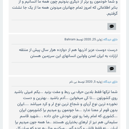
و شما خودمون رو برتر از دیگری بدونیم چون همه ما انسانیم و از
بنابر اطلاعاتی که امروز تمام جهانیان میدونن همه ما از یک جا نشئت
گرفتیم.
دارای دیدگاه
ژوئن 25, 2020
توسط
Bahram
درست دوست عزیز اذریها هم از دوازده هزار سال پیش از منتقه
ارارات به ایران امدن واولین انسانهای این سرزمین هستن
دارای دیدگاه
ژوئیه 5, 2020
توسط
بی نام
شما ترکها فقط بلدین حرف بی ربط و مفت بزنید ...یکم غیرتی باشید
روی کشورتون ...تا کی میخواین ...آدم باشید . بهترین و دست
نخورده ترین نوع آریای و شجاع ترین نوع لر و کرد میباشد ....ایران
بدون قوم لر معنا ندارد ...ما جونمون رو میدیم برا کشورمون ایران
...کشوری که امام رضا رو توی خودش جای داده . ..شهید قاسم
سلیمانی هم نیز از لرهای بختیاری هستند ..ما همه جون میدیم برا
ایران ...نه فقط فاش و گنده گویی میکنیم مثل یه عده که میان کل