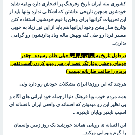
کشوری مثه ایران تاریخ وفرهنگ پر افتخاری داره وبقیه شاید
خودشون همچین تاریخی نداشتن که اشکالی نداره وتنها باید از
این تجربیات گرانبها برای وطن یا قوم خودشون استفاده کنن
وتاریخ ساز بشن وخود ایرانیها هم باید از این نور زیاد به خوبی
مسیر فردا رو طی کنه وبهش بباله ویاد پدارنشون رو گرامی
بدارن...
درطول تاریخ به
ایران وایرانی
خیلی ظلم رسیده...چقدر
قومای وحشی وغارتگر قصد این سرزمینو کردن (اسب نفس
بریده را طاقت طازیانه نیست )
هرچند که این روزها ایران مشکلات خودش رو داره ولی
همه مردم خوب وبا فرهنگ دنیا ازجمله خود ایرانی های اگاه و
بی نظیر این رو میدونن که افسانه ی واقعی ایران ،افسانه ای
اسیب ناپذیر وپایان ناپذیره...
این افسانه ی رویایی همانند خورشید یک روز زمین واسمان
را گرم ونورانی میکند...