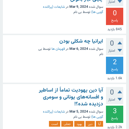
امتیاز
سوال شده
Mar 9, 2024
در
شایعات (پراکنده
0
گویی ها)
توسط
بی نام
پاسخ
845
بازدید
ایرانیا چه شکلی بودن
0
سوال شده
Mar 6, 2024
در
قهرمان ها
توسط
بی
امتیاز
نام
2
پاسخ
1.6k
بازدید
آیا دین یهودیت تماماً از اساطیر
0
و افسانه‌های یونانی و سومری
امتیاز
دزدیده شده؟!
3
سوال شده
Mar 5, 2024
در
شایعات (پراکنده
گویی ها)
توسط
بی نام
پاسخ
آیا
دین
یهود
جعلی
است
2.2k
بازدید