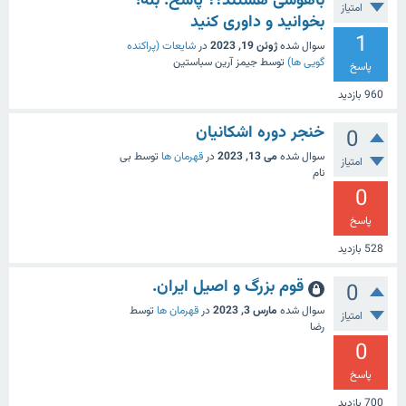
باهوشی هستند؟؟ پاسخ: بله!
امتیاز
بخوانید و داوری کنید
1
سوال شده
ژوئن 19, 2023
در
شایعات (پراکنده
گویی ها)
توسط
جیمز آرین سباستین
پاسخ
960
بازدید
خنجر دوره اشکانیان
0
سوال شده
می 13, 2023
در
قهرمان ها
توسط
بی
امتیاز
نام
0
پاسخ
528
بازدید
قوم بزرگ و اصیل ایران.
0
سوال شده
مارس 3, 2023
در
قهرمان ها
توسط
امتیاز
رضا
0
پاسخ
700
بازدید