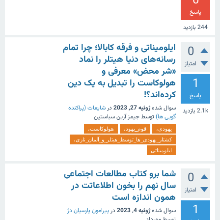
0
پاسخ
244
بازدید
ایلومیناتی و فرقه کابالا؛ چرا تمام
0
رسانه‌های دنیا هیتلر را نماد
امتیاز
«شر محض» معرفی و
1
هولوکاست را تبدیل به یک دین
کرده‌اند؟!
پاسخ
سوال شده
ژوئیه 27, 2023
در
شایعات (پراکنده
2.1k
بازدید
گویی ها)
توسط
جیمز آرین سباستین
یهودی،
قوم_یهود،
هولوکاست،
کشتار_یهودی_ها_توسط_هیتلر_و_آلمان_نازی،
ایلومیناتی
شما برو کتاب مطالعات اجتماعی
0
سال نهم را بخون اطلاعاتت در
امتیاز
همون اندازه است
1
سوال شده
ژوئیه 4, 2023
در
پیرامون پارسیان دژ
توسط
مهرداد