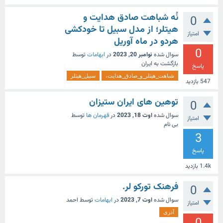
نُه شباهت صادق هدایت و
0
هیتلر؛ از مدل سبیل تا خودکشی
امتیاز
هردو در ماه آوریل
0
سوال شده
نوامبر 20, 2023
در
ابهامات
توسط
بازگشت به ایران
پاسخ
شباهت_هیتلر_و_صادق_هدایت،
سبیل_هیتلر
547
بازدید
توهین های ایران ستیزان
0
سوال شده
اوت 18, 2023
در
قهرمان ها
توسط
امتیاز
بی نام
3
پاسخ
1.4k
بازدید
فرهنک تورکو لر.
0
سوال شده
اوت 7, 2023
در
ابهامات
توسط
احمد
امتیاز
آذری