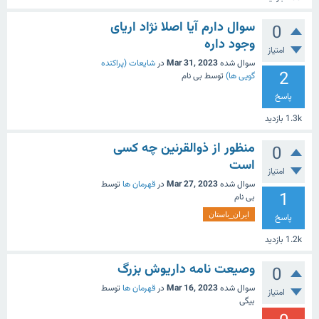
سوال دارم آیا اصلا نژاد اریای
0
وجود داره
امتیاز
سوال شده
Mar 31, 2023
در
شایعات (پراکنده
2
گویی ها)
توسط
بی نام
پاسخ
1.3k
بازدید
منظور از ذوالقرنین چه کسی
0
است
امتیاز
سوال شده
Mar 27, 2023
در
قهرمان ها
توسط
1
بی نام
ایران_باستان
پاسخ
1.2k
بازدید
وصیعت نامه داریوش بزرگ
0
سوال شده
Mar 16, 2023
در
قهرمان ها
توسط
امتیاز
بیگی