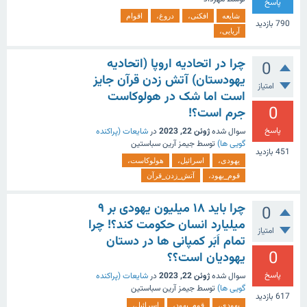
پاسخ
شایعه
افکنی،
دروغ،
اقوام
790
بازدید
آریایی،
چرا در اتحادیه اروپا (اتحادیه
0
یهودستان) آتش زدن قرآن جایز
امتیاز
است اما شک در هولوکاست
0
جرم است؟!
پاسخ
سوال شده
ژوئن 22, 2023
در
شایعات (پراکنده
گویی ها)
توسط
جیمز آرین سباستین
451
بازدید
یهودی،
اسرائیل،
هولوکاست،
قوم_یهود،
آتش_زدن_قرآن
چرا باید ۱۸ میلیون یهودی بر ۹
0
میلیارد انسان حکومت کند؟! چرا
امتیاز
تمام اَبَر کمپانی ها در دستان
0
یهودیان است؟؟
پاسخ
سوال شده
ژوئن 22, 2023
در
شایعات (پراکنده
گویی ها)
توسط
جیمز آرین سباستین
617
بازدید
یهودی،
قوم_یهود،
اسرائیل،