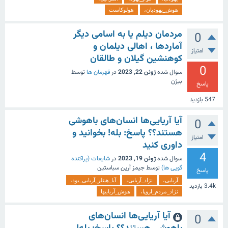
هوش_یهودیان،
هولوکاست
مردمان دیلم یا به اسامی دیگر
0
آماردها ، اهالی دیلمان و
امتیاز
کوهنشین گیلان و طالقان
0
سوال شده
ژوئن 22, 2023
در
قهرمان ها
توسط
بیژن
پاسخ
547
بازدید
آیا آریایی‌ها انسان‌های باهوشی
0
هستند؟؟ پاسخ: بله! بخوانید و
امتیاز
داوری کنید
4
سوال شده
ژوئن 19, 2023
در
شایعات (پراکنده
گویی ها)
توسط
جیمز آرین سباستین
پاسخ
آریایی،
نژاد_آریایی،
آیا_هیتلر_آریایی_بود،
3.4k
بازدید
نژاد_مردم_اروپا،
هوش_آریاییها
آیا آریایی‌ها انسان‌های
0