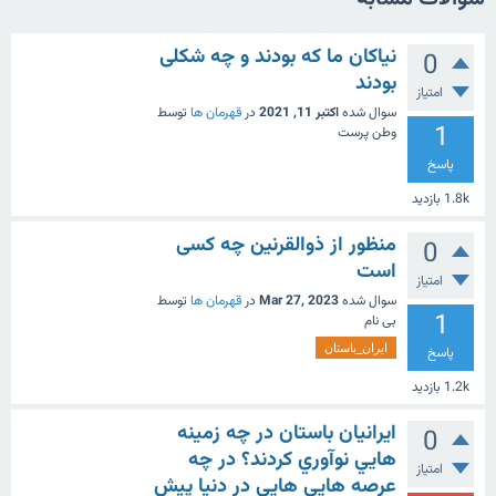
نیاکان ما که بودند و چه شکلی
0
بودند
امتیاز
سوال شده
اکتبر 11, 2021
در
قهرمان ها
توسط
1
وطن پرست
پاسخ
1.8k
بازدید
منظور از ذوالقرنین چه کسی
0
است
امتیاز
سوال شده
Mar 27, 2023
در
قهرمان ها
توسط
1
بی نام
ایران_باستان
پاسخ
1.2k
بازدید
ايرانيان باستان در چه زمينه
0
هايي نوآوري كردند؟ در چه
امتیاز
عرصه هايي هايي در دنيا پيش