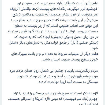
علمی این است که وقتی افراد سفیدپوست در معرض نور
خورشید قرار میگیرند، رنگدانه‌های پوست آن‌ها واکنش آلرژیک
غیر مترقبانه از خود نشان میدهد (به صورت یوملانین ترشح
میشود) و این باعث میشه که شخص سرخ-سفید بنظر برسد.
این نوعی ضد آفتاب طبیعی است که از زیر پوست به سطح
پوست می‌رسد. توالی تکرار این رویداد در یک گروه قومی میتواند
در دی‌ان‌ای تحول ژنتیکی (جهش) ایجاد کند که به صورت کد
ژنتیکی صفتی (آلل) از طریق تولیدمثل به نسل‌های دیگر منتقل
شود.
علت دیگر آن میتواند مربوط به تعداد و نوع بافت مویرگ‌های
خونی سطح پوست صورت انسان باشد.
مردم رنگ‌پریده، بلوند و چشم آبی شمال اروپا همان مردم تیره
مو و چشم قهوه‌ای غرب آسیا و حتی ایرانی بودند که دوره
نوسنگی به سمت قاره اروپا مهاجرت کردند.
لازم به ذکر است که سرخ شدن سفیدپوستان را نباید با نژاد
چهارم (نژاد سرخپوست) که بومی قاره آمریکا و استرالیا هستند،
اشتباه بگیریم.