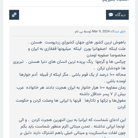
دارای دیدگاه
Mar 9, 2024
توسط
بی نام
باهوش ترین کشور های جهان کشورای زردپوست هستن .
علت اینکه اصفهانیا بورن اینکه میلیونها قفقازی به ایران و
مخصوصا صفویه اومدن
چرکس ها و گرجها رنگ پریده ترین انسان های دنیا هستن . تبریزی
ها خودشان ترکن .
محاله ۱۰۰ درصد از یک قوم باشی . مگر اینکه از قبیله آدم خوارها
اومده باشی .
زمان معاویه ۱۰۰ هزار خانوار به ایران هجرت دادند هر خانواده‌ عرب
بیش از ۷ پسر حداقل داشته
مغول‌ها و ترکها و تاتارها قرنها با ایرانی ها وصلت کردن و حکومت
کردن
این ادعای شماست که ایرانیا به بین النهرین هجرت کردن . و الی
اونجا ایرانی نداشته . تمدن میتانی اکرم منطور شماست باید بگم
چون لغات سانسکریت و میتانی خیلی باهم اشتراک دارند دلیل بر