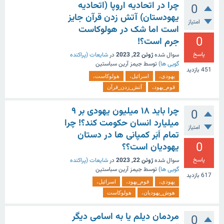
چرا در اتحادیه اروپا (اتحادیه
0
یهودستان) آتش زدن قرآن جایز
امتیاز
است اما شک در هولوکاست
0
جرم است؟!
پاسخ
سوال شده
ژوئن 22, 2023
در
شایعات (پراکنده
گویی ها)
توسط
جیمز آرین سباستین
451
بازدید
یهودی،
اسرائیل،
هولوکاست،
قوم_یهود،
آتش_زدن_قرآن
چرا باید ۱۸ میلیون یهودی بر ۹
0
میلیارد انسان حکومت کند؟! چرا
امتیاز
تمام اَبَر کمپانی ها در دستان
0
یهودیان است؟؟
پاسخ
سوال شده
ژوئن 22, 2023
در
شایعات (پراکنده
گویی ها)
توسط
جیمز آرین سباستین
617
بازدید
یهودی،
قوم_یهود،
اسرائیل،
هوش_یهودیان،
هولوکاست
مردمان دیلم یا به اسامی دیگر
0