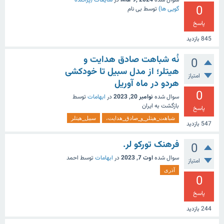
0
گویی ها)
توسط
بی نام
پاسخ
845
بازدید
نُه شباهت صادق هدایت و
0
هیتلر؛ از مدل سبیل تا خودکشی
امتیاز
هردو در ماه آوریل
0
سوال شده
نوامبر 20, 2023
در
ابهامات
توسط
بازگشت به ایران
پاسخ
شباهت_هیتلر_و_صادق_هدایت،
سبیل_هیتلر
547
بازدید
فرهنک تورکو لر.
0
سوال شده
اوت 7, 2023
در
ابهامات
توسط
احمد
امتیاز
آذری
0
پاسخ
244
بازدید