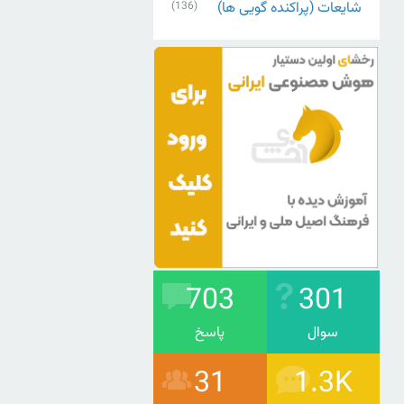
شایعات (پراکنده گویی ها)
(136)
703
301
سوال
پاسخ
31
1.3K