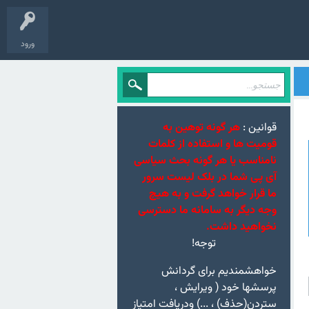
ورود
قوانین :
هر گونه توهین به
قومیت ها و استفاده از کلمات
نامناسب یا هر گونه بحث سیاسی
آی پی شما در بلک لیست سرور
ما قرار خواهد گرفت و به هیچ
وجه دیگر به سامانه ما دسترسی
نخواهید داشت.
توجه!
خواهشمندیم برای گردانش
پرسشها خود ( ویرایش ،
ستردن(حذف) ، ...) ودریافت امتیاز