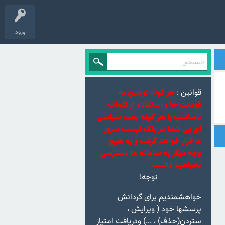
ورود
قوانین :
هر گونه توهین به
قومیت ها و استفاده از کلمات
نامناسب یا هر گونه بحث سیاسی
آی پی شما در بلک لیست سرور
ما قرار خواهد گرفت و به هیچ
وجه دیگر به سامانه ما دسترسی
نخواهید داشت.
توجه!
خواهشمندیم برای گردانش
پرسشها خود ( ویرایش ،
ستردن(حذف) ، ...) ودریافت امتیاز