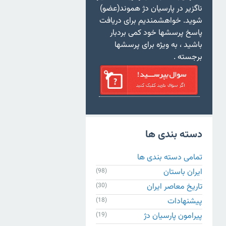
ناگزیر در پارسیان دژ هموند(عضو)
شوید. خواهشمندیم برای دریافت
پاسخ پرسشها خود کمی بردبار
باشید ، به ویژه برای پرسشها
برجسته .
دسته بندی ها
تمامی دسته بندی ها
ایران باستان
(98)
تاریخ معاصر ایران
(30)
پیشنهادات
(18)
پیرامون پارسیان دژ
(19)