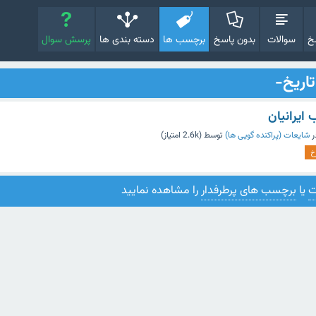
خ
سوالات
بدون پاسخ
برچسب ها
دسته بندی ها
پرسش سوال
اریخ-
ایرانیان
ر
شایعات (پراکنده گویی ها)
توسط
(
2.6k
امتیاز)
خ
ت
یا
برچسب های پرطرفدار
را مشاهده نمایید