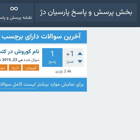
بخش پرسش و پاسخ پارسیان دژ
نقشه پرسش و پاس
آخرین سوالات دارای برچسب ت
نام کوروش در کتب 
1
+1
سوال شده
می 23, 2015
د
امتیاز
پاسخ
کوروش-
تاریخ-
مور
2.4k
بازدید
برای نمایش موارد بیشتر
لیست کامل سوالا