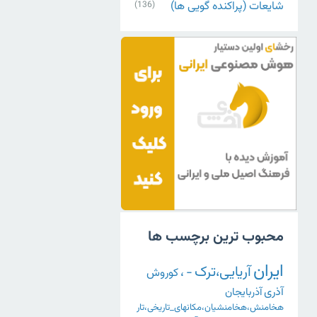
شایعات (پراکنده گویی ها)
(136)
محبوب ترین برچسب ها
ایران
آریایی،ترک
-
،
کوروش
آذری
آذربایجان
هخامنش،هخامنشیان،مکانهای_تاریخی،تار