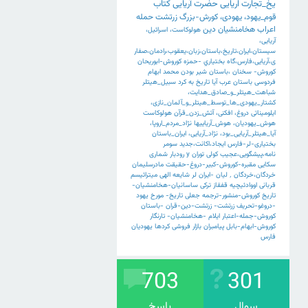
یخ_تجارت
اریایی
حضرت
آریایی
کتاب
قوم_یهود،
یهودی،
کورش-بزرگ
زرتشت
حمله
اعراب
هخامنشیان
دین
هولوکاست،
اسرائیل،
آریایی،
سیستان،ایران،تاریخ،باستان،زبان،یعقوب،رادمان،صفار
ی،آریایی،فارس،گاه
بختياري
-حمزه
کوروش-ابوریحان
کوروش-
سخنان
،باستان
شیر
بودن
محمد
ابهام
فردوسی
باستان
عرب
آیا
تاریخ
به
کرد
سبیل_هیتلر
شباهت_هیتلر_و_صادق_هدایت،
کشتار_یهودی_ها_توسط_هیتلر_و_آلمان_نازی،
ایلومیناتی
دروغ،
افکنی،
آتش_زدن_قرآن
هولوکاست
هوش_یهودیان،
هوش_آریاییها
نژاد_مردم_اروپا،
آیا_هیتلر_آریایی_بود،
نژاد_آریایی،
ایران_باستان
بختیاری-لر-فارس
ایجاد،اکانت،جدید
سومر
نامه،پیشگویی،عجیب
کولی
توران
y
رودبار
شماری
سکایی
مقبره-کوروش-کبیر-دروغ-حقیقت
مادرسلیمان
خردگان،خردگان
٬
لیان
-ایران
لر
شایعه
الهی
میترائیسم
قربانی
اووادئیچیه
قفقاز
ترکی
ساسانیان-هخامنشیان-
تاریخ
کوروش-منشور-ترجمه
جعلی
تاریخ-
مورخ
یهود
-دروغو-تحریف
زرتشت-
زرتشت-دین-قران
-باستان
کوروش-جمله-اعتبار
ایلام
-هخامنشیان-
تارنگار
کوروش-ابهام-بابل
پیامبران
بازار
فروشی
کردها
یهودیان
فارس
703
301
سوال
پاسخ