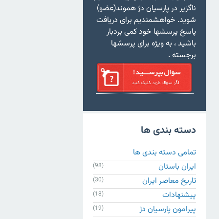
ناگزیر در پارسیان دژ هموند(عضو)
شوید. خواهشمندیم برای دریافت
پاسخ پرسشها خود کمی بردبار
باشید ، به ویژه برای پرسشها
برجسته .
دسته بندی ها
تمامی دسته بندی ها
ایران باستان
(98)
تاریخ معاصر ایران
(30)
پیشنهادات
(18)
پیرامون پارسیان دژ
(19)