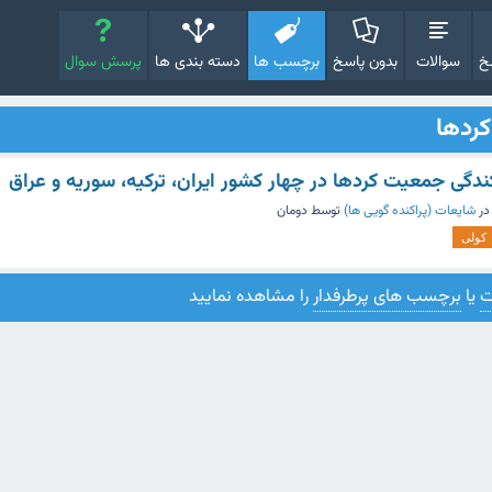
خ
سوالات
بدون پاسخ
برچسب ها
دسته بندی ها
پرسش سوال
ردها
کندگی جمعیت کردها در چهار کشور ایران، ترکیه، سوریه و عراق
در
شایعات (پراکنده گویی ها)
توسط
دومان
کولی
ت
یا
برچسب های پرطرفدار
را مشاهده نمایید