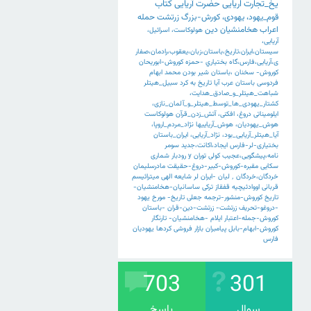
یخ_تجارت
اریایی
حضرت
آریایی
کتاب
قوم_یهود،
یهودی،
کورش-بزرگ
زرتشت
حمله
اعراب
هخامنشیان
دین
هولوکاست،
اسرائیل،
آریایی،
سیستان،ایران،تاریخ،باستان،زبان،یعقوب،رادمان،صفار
ی،آریایی،فارس،گاه
بختياري
-حمزه
کوروش-ابوریحان
کوروش-
سخنان
،باستان
شیر
بودن
محمد
ابهام
فردوسی
باستان
عرب
آیا
تاریخ
به
کرد
سبیل_هیتلر
شباهت_هیتلر_و_صادق_هدایت،
کشتار_یهودی_ها_توسط_هیتلر_و_آلمان_نازی،
ایلومیناتی
دروغ،
افکنی،
آتش_زدن_قرآن
هولوکاست
هوش_یهودیان،
هوش_آریاییها
نژاد_مردم_اروپا،
آیا_هیتلر_آریایی_بود،
نژاد_آریایی،
ایران_باستان
بختیاری-لر-فارس
ایجاد،اکانت،جدید
سومر
نامه،پیشگویی،عجیب
کولی
توران
y
رودبار
شماری
سکایی
مقبره-کوروش-کبیر-دروغ-حقیقت
مادرسلیمان
خردگان،خردگان
٬
لیان
-ایران
لر
شایعه
الهی
میترائیسم
قربانی
اووادئیچیه
قفقاز
ترکی
ساسانیان-هخامنشیان-
تاریخ
کوروش-منشور-ترجمه
جعلی
تاریخ-
مورخ
یهود
-دروغو-تحریف
زرتشت-
زرتشت-دین-قران
-باستان
کوروش-جمله-اعتبار
ایلام
-هخامنشیان-
تارنگار
کوروش-ابهام-بابل
پیامبران
بازار
فروشی
کردها
یهودیان
فارس
703
301
سوال
پاسخ