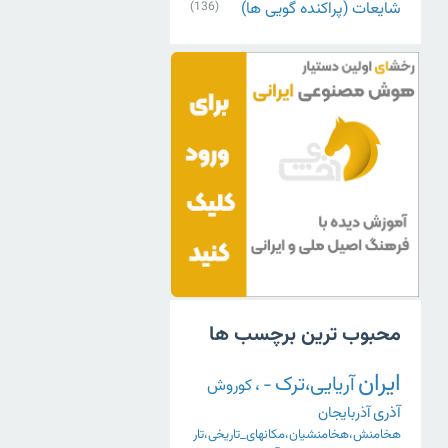
شایعات (پراکنده گویی ها)
(136)
محبوب ترین برچسب ها
ایران
آریایی،ترک
-
،
کوروش
آذری
آذربایجان
هخامنش،هخامنشیان،مکانهای_تاریخی،تار