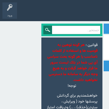
ورود
قوانین :
هر گونه توهین به
قومیت ها و استفاده از کلمات
نامناسب یا هر گونه بحث سیاسی
آی پی شما در بلک لیست سرور
ما قرار خواهد گرفت و به هیچ
وجه دیگر به سامانه ما دسترسی
نخواهید داشت.
توجه!
خواهشمندیم برای گردانش
پرسشها خود ( ویرایش ،
ستردن(حذف) ، ...) ودریافت امتیاز