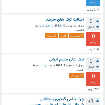
پاسخ
2.1k
بازدید
اصالت ترک های سربند
0
سوال شده
ژوئن 12, 2022
در
ابهامات
توسط
امتیاز
ناشناس
0
آریایی،ترک
آذری
آذربایجان
پاسخ
1.8k
بازدید
ترک های مقیم ایرانی
0
سوال شده
فوریه 3, 2022
در
پیشنهادات
توسط
امتیاز
حسین
0
آریایی،ترک
پاسخ
780
بازدید
چرا نظامی گنجوی و خاقانی
+1
شروانی اشعارشان فارسی هست