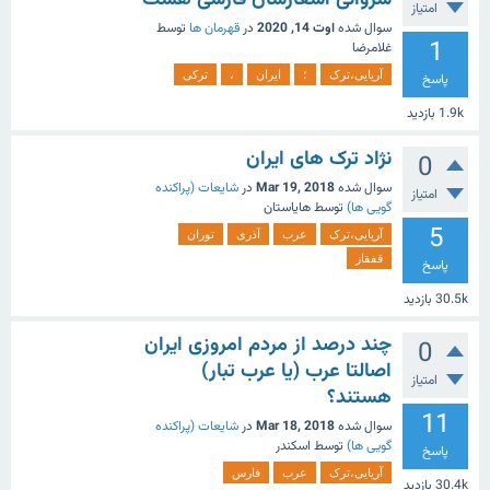
امتیاز
سوال شده
اوت 14, 2020
در
قهرمان ها
توسط
1
غلامرضا
آریایی،ترک
؛
ایران
،
ترکی
پاسخ
1.9k
بازدید
نژاد ترک های ایران
0
سوال شده
Mar 19, 2018
در
شایعات (پراکنده
امتیاز
گویی ها)
توسط
هایاستان
5
آریایی،ترک
عرب
آذری
توران
قفقاز
پاسخ
30.5k
بازدید
چند درصد از مردم امروزی ایران
0
اصالتا عرب (یا عرب تبار)
امتیاز
هستند؟
11
سوال شده
Mar 18, 2018
در
شایعات (پراکنده
گویی ها)
توسط
اسکندر
پاسخ
آریایی،ترک
عرب
فارس
30.4k
بازدید