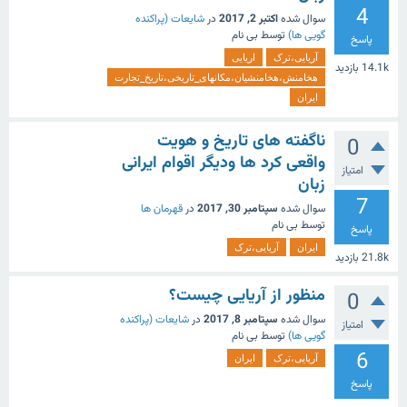
4
سوال شده
اکتبر 2, 2017
در
شایعات (پراکنده
گویی ها)
توسط
بی نام
پاسخ
آریایی،ترک
اریایی
14.1k
بازدید
هخامنش،هخامنشیان،مکانهای_تاریخی،تاریخ_تجارت
ایران
ناگفته های تاریخ و هویت
0
واقعی کرد ها ودیگر اقوام ایرانی
امتیاز
زبان
7
سوال شده
سپتامبر 30, 2017
در
قهرمان ها
توسط
بی نام
پاسخ
ایران
آریایی،ترک
21.8k
بازدید
منظور از آریایی چیست؟
0
سوال شده
سپتامبر 8, 2017
در
شایعات (پراکنده
امتیاز
گویی ها)
توسط
بی نام
6
آریایی،ترک
ایران
پاسخ