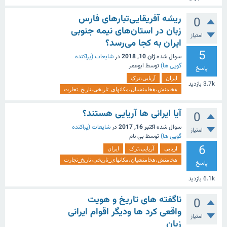
ریشه آفریقایی‌تبار‌های فارس
0
زبان در استان‌های نیمه جنوبی
امتیاز
ایران به کجا می‌رسد؟
5
سوال شده
ژان 10, 2018
در
شایعات (پراکنده
گویی ها)
توسط
ابوعمر
پاسخ
ایران
آریایی،ترک
3.7k
بازدید
هخامنش،هخامنشیان،مکانهای_تاریخی،تاریخ_تجارت
آیا ایرانی ها آریایی هستند؟
0
سوال شده
اکتبر 16, 2017
در
شایعات (پراکنده
امتیاز
گویی ها)
توسط
بی نام
6
اریایی
آریایی،ترک
ایران
هخامنش،هخامنشیان،مکانهای_تاریخی،تاریخ_تجارت
پاسخ
6.1k
بازدید
ناگفته های تاریخ و هویت
0
واقعی کرد ها ودیگر اقوام ایرانی
امتیاز
زبان