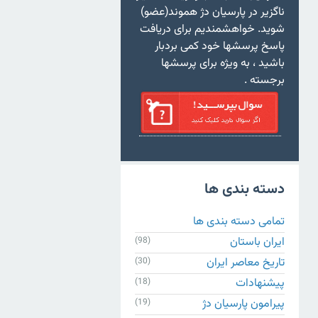
ناگزیر در پارسیان دژ هموند(عضو)
شوید. خواهشمندیم برای دریافت
پاسخ پرسشها خود کمی بردبار
باشید ، به ویژه برای پرسشها
برجسته .
دسته بندی ها
تمامی دسته بندی ها
ایران باستان
(98)
تاریخ معاصر ایران
(30)
پیشنهادات
(18)
پیرامون پارسیان دژ
(19)