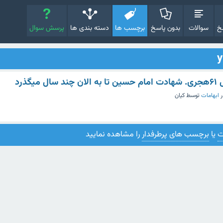
خ
سوالات
بدون پاسخ
برچسب ها
دسته بندی ها
پرسش سوال
یگذرد
ر
ابهامات
توسط
کیان
ت
یا
برچسب های پرطرفدار
را مشاهده نمایید