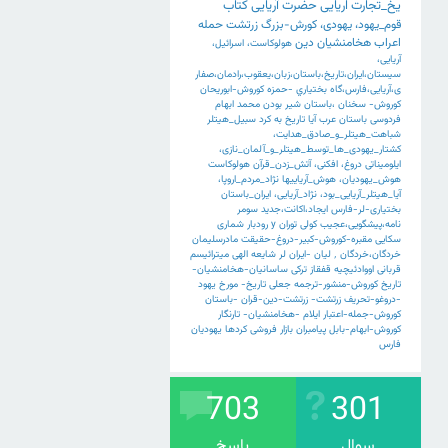
یخ_تجارت
اریایی
حضرت
آریایی
کتاب
قوم_یهود،
یهودی،
کورش-بزرگ
زرتشت
حمله
اعراب
هخامنشیان
دین
هولوکاست،
اسرائیل،
آریایی،
سیستان،ایران،تاریخ،باستان،زبان،یعقوب،رادمان،صفار
ی،آریایی،فارس،گاه
بختياري
-حمزه
کوروش-ابوریحان
کوروش-
سخنان
،باستان
شیر
بودن
محمد
ابهام
فردوسی
باستان
عرب
آیا
تاریخ
به
کرد
سبیل_هیتلر
شباهت_هیتلر_و_صادق_هدایت،
کشتار_یهودی_ها_توسط_هیتلر_و_آلمان_نازی،
ایلومیناتی
دروغ،
افکنی،
آتش_زدن_قرآن
هولوکاست
هوش_یهودیان،
هوش_آریاییها
نژاد_مردم_اروپا،
آیا_هیتلر_آریایی_بود،
نژاد_آریایی،
ایران_باستان
بختیاری-لر-فارس
ایجاد،اکانت،جدید
سومر
نامه،پیشگویی،عجیب
کولی
توران
y
رودبار
شماری
سکایی
مقبره-کوروش-کبیر-دروغ-حقیقت
مادرسلیمان
خردگان،خردگان
٬
لیان
-ایران
لر
شایعه
الهی
میترائیسم
قربانی
اووادئیچیه
قفقاز
ترکی
ساسانیان-هخامنشیان-
تاریخ
کوروش-منشور-ترجمه
جعلی
تاریخ-
مورخ
یهود
-دروغو-تحریف
زرتشت-
زرتشت-دین-قران
-باستان
کوروش-جمله-اعتبار
ایلام
-هخامنشیان-
تارنگار
کوروش-ابهام-بابل
پیامبران
بازار
فروشی
کردها
یهودیان
فارس
703
301
سوال
پاسخ