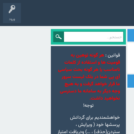
ورود
قوانین :
هر گونه توهین به
قومیت ها و استفاده از کلمات
نامناسب یا هر گونه بحث سیاسی
آی پی شما در بلک لیست سرور
ما قرار خواهد گرفت و به هیچ
وجه دیگر به سامانه ما دسترسی
نخواهید داشت.
توجه!
خواهشمندیم برای گردانش
پرسشها خود ( ویرایش ،
ستردن(حذف) ، ...) ودریافت امتیاز