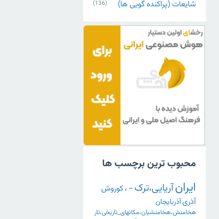
شایعات (پراکنده گویی ها)
(136)
محبوب ترین برچسب ها
ایران
آریایی،ترک
-
،
کوروش
آذری
آذربایجان
هخامنش،هخامنشیان،مکانهای_تاریخی،تار