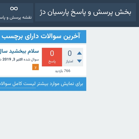
بخش پرسش و پاسخ پارسیان دژ
نقشه پرسش و پاس
آخرین سوالات دارای برچسب y
سلام ببخشید سال ۶۱هجری. شهادت امام حسین تا به الان چند سال م
0
0
سوال شده
اکتبر 3, 2019
د
امتیاز
پاسخ
y
766
بازدید
برای نمایش موارد بیشتر
لیست کامل سوالا