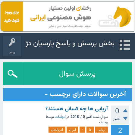
بخش پرسش و پاسخ پارسیان دژ
ورود
پرسش سوال
آخرین سوالات دارای برچسب -
آریایی ها چه کسانی هستند؟
0
سوال شده
اکتبر 10, 2018
در
ابهامات
توسط
امتیاز
یوسف
2
آریایی
ها
-
ایران
آذربایجان