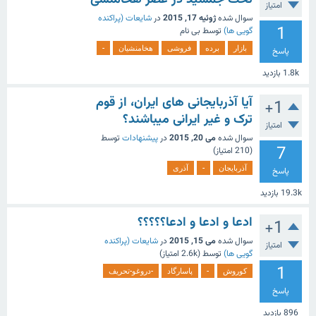
امتیاز
سوال شده
ژوئیه 17, 2015
در
شایعات (پراکنده
1
گویی ها)
توسط
بی نام
بازار
برده
فروشی
هخامنشیان
-
پاسخ
1.8k
بازدید
آیا آذربایجانی های ایران، از قوم
+1
ترک و غیر ایرانی میباشند؟
امتیاز
سوال شده
می 20, 2015
در
پیشنهادات
توسط
7
(
210
امتیاز)
آذربایجان
-
آذری
پاسخ
19.3k
بازدید
ادعا و ادعا و ادعا؟؟؟؟؟
+1
سوال شده
می 15, 2015
در
شایعات (پراکنده
امتیاز
گویی ها)
توسط
(
2.6k
امتیاز)
1
کوروش
-
پاسارگاد
-دروغو-تحریف
پاسخ
896
بازدید