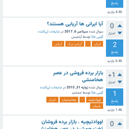
پاسخ
4.4k
بازدید
آیا ایرانی ها آریایی هستند؟
0
سوال شده
سپتامبر 6, 2017
در
شایعات (پراکنده
امتیاز
گویی ها)
توسط
آرتمیس
2
ایران
-
آریایی،ترک
اریایی
پاسخ
6.4k
بازدید
بازار برده فروشی در عصر
+1
هخامنشی
امتیاز
سوال شده
ژوئیه 31, 2015
در
شایعات (پراکنده
1
گویی ها)
توسط
جمشید
اووادئیچیه
-
هخامنشیان
-ایران
پاسخ
باستان
1.4k
بازدید
اووادئیچیه . بازار برده فروشان
0
تخت جمشید در عصر هخامنشی