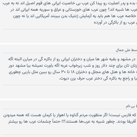
بده و پدر اصلیت رو پیدا کن عرب بی خاصیت ایرانی های قوم اصیل اند نه به عرب
رب ها شبیه اند؟ چون عرب های خوزستانی و عراق و سوریه همه ایرانی اند در
صه عرب ها هم باید یه آزمایش ژنتیک بدن ببینند آمریکایی اند یا نه چون
عرب رو از باکرگی در آورده
سط
علی جمال
ر مشهد و بقیه شهر ها میان و دختران ایرانی رو از باکره گی در میارن البته اگه
زنان تان برای چند دلار روز و شب زیرخواب عربه اگه باورت نمیشه بیا مشهد دور
حرم شاندیز طرقبه و و صیغه خانه ها و هتل های مجلل و دختران ۱۸ تا ۳۰ سال رو ببین مثل باربی چطوری
یا و راجع به باکره گی دختر عرب حرف بزن دیوث.
بی نام
فارس نیست! اگر منظورت مردم گناوه یا اهواز یا کرمان هست که همه میدونن
یقا بودند. چطور شبیه به عرب‌ها هستند؟!! حتماً چشمات عرب ها رو بیشتر