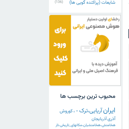
شایعات (پراکنده گویی ها)
(136)
محبوب ترین برچسب ها
ایران
آریایی،ترک
-
،
کوروش
آذری
آذربایجان
هخامنش،هخامنشیان،مکانهای_تاریخی،تار