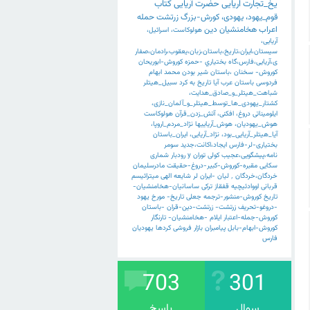
یخ_تجارت
اریایی
حضرت
آریایی
کتاب
قوم_یهود،
یهودی،
کورش-بزرگ
زرتشت
حمله
اعراب
هخامنشیان
دین
هولوکاست،
اسرائیل،
آریایی،
سیستان،ایران،تاریخ،باستان،زبان،یعقوب،رادمان،صفار
ی،آریایی،فارس،گاه
بختياري
-حمزه
کوروش-ابوریحان
کوروش-
سخنان
،باستان
شیر
بودن
محمد
ابهام
فردوسی
باستان
عرب
آیا
تاریخ
به
کرد
سبیل_هیتلر
شباهت_هیتلر_و_صادق_هدایت،
کشتار_یهودی_ها_توسط_هیتلر_و_آلمان_نازی،
ایلومیناتی
دروغ،
افکنی،
آتش_زدن_قرآن
هولوکاست
هوش_یهودیان،
هوش_آریاییها
نژاد_مردم_اروپا،
آیا_هیتلر_آریایی_بود،
نژاد_آریایی،
ایران_باستان
بختیاری-لر-فارس
ایجاد،اکانت،جدید
سومر
نامه،پیشگویی،عجیب
کولی
توران
y
رودبار
شماری
سکایی
مقبره-کوروش-کبیر-دروغ-حقیقت
مادرسلیمان
خردگان،خردگان
٬
لیان
-ایران
لر
شایعه
الهی
میترائیسم
قربانی
اووادئیچیه
قفقاز
ترکی
ساسانیان-هخامنشیان-
تاریخ
کوروش-منشور-ترجمه
جعلی
تاریخ-
مورخ
یهود
-دروغو-تحریف
زرتشت-
زرتشت-دین-قران
-باستان
کوروش-جمله-اعتبار
ایلام
-هخامنشیان-
تارنگار
کوروش-ابهام-بابل
پیامبران
بازار
فروشی
کردها
یهودیان
فارس
703
301
سوال
پاسخ