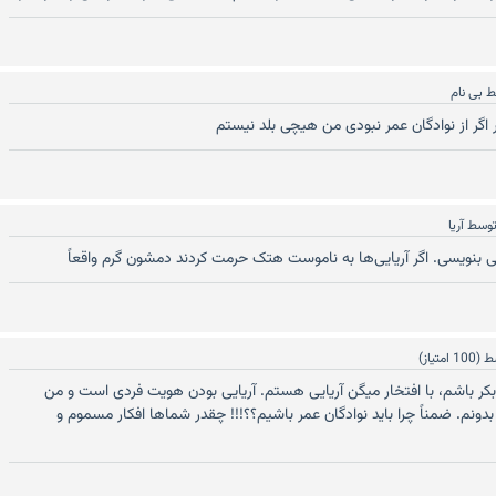
ط
بی نام
اگر از نوادگان عمر نبودی من هیچی بلد نیستم
وسط
آریا
یی بنویسی. اگر آریایی‌ها به ناموست هتک حرمت کردند دمشون گرم واقعاً
ط
(
100
امتیاز)
ابوبکر باشم، با افتخار میگن آریایی هستم. آریایی بودن هویت فردی است و من
دونم. ضمناً چرا باید نوادگان عمر باشیم؟؟!!! چقدر شماها افکار مسموم و