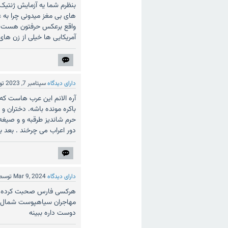
بنظرم شما یه آزمایش ژنتیک 
های بی مغز میدونی چرا به ع
واقع برعکس حرفتون هست خلا
آمریکایی ها خیلی از زن های 
دارای دیدگاه
سپتامبر 7, 2023
تو
آره الانم این عرب هاست که د
باکره مونده باشه. دختران و 
دور اعراب می چرخند . بعد ب
دارای دیدگاه
Mar 9, 2024
توسط
هرکسی فارس صحبت کرده که 
مهاجران سیاهپوست شمال آفر
دوست داره ببینه