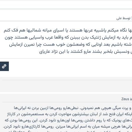
توسط
على
 نگاه میکنم یاشبیه عربها هستند یا اسیای میانه شمالیها هم فک کنم
 باید یه ازمایش ژنتیک بدن بببنن که واقعا عرب واسیایی هستند چون
داشته باشیم بعد اونایی که وضعشون خوب هست چرا نمیرن ازمایش
 ونسبش بلخبر بشند مارو کشتند با این نژاد عاریای
ط
Zeus
 پرت میگی هیچی هم نمیدونی. نبطی‌هارو رومی‌ها ازبین بردن نه ایرانی‌ها
 اینکه ایران فتح شد از لبنان بیشترشون مهاجرت کردن به مستعمره‌شون در کارتاژ
ای پونیک که با روم داشتن رومی‌ها اون‌هارو نابود کردن. این رومی‌ها بودن که
رانی‌ها هرچی میشه میان به اسم ایرانی‌ها میزنن. رومی‌ها کارتاژی‌هارو نابود کردن.