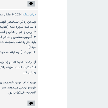
دارای دیدگاه
Mar 9, 2024
توسط
بهترین روش تشخیص قومی
۱-ساخت شجره نامه (هزینه بالایی دارد)
۲-پرس و جو از اهالی و آشنایان
۳-فنوتیپ‌شناسی و ظاهر ف
باید نظر بدهند. جمجمه شن
میده)
۴-هویت! (مهم اینه که خودتو چی می‌دونی)
آزمایشات تبارشناسی (هاپلوگ
ردیابی کند.
خودمو آریایی می‌دونم. پس لطف
#نه_به-اختلاط-نژادی