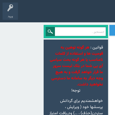
ورود
قوانین :
هر گونه توهین به
قومیت ها و استفاده از کلمات
نامناسب یا هر گونه بحث سیاسی
آی پی شما در بلک لیست سرور
ما قرار خواهد گرفت و به هیچ
وجه دیگر به سامانه ما دسترسی
نخواهید داشت.
توجه!
خواهشمندیم برای گردانش
پرسشها خود ( ویرایش ،
ستردن(حذف) ، ...) ودریافت امتیاز