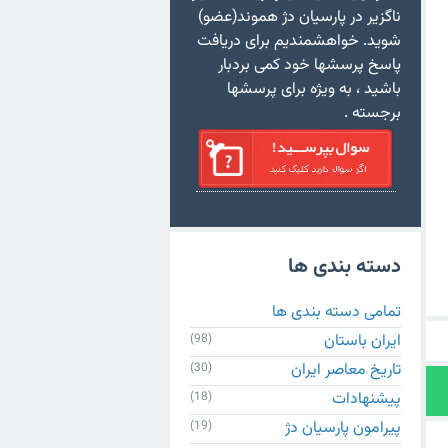
ناگزیر در پارسیان دژ هموند(عضو)
شوید. خواهشمندیم برای دریافت
پاسخ پرسشها خود کمی بردبار
باشید ، به ویژه برای پرسشها
برجسته .
دسته بندی ها
تمامی دسته بندی ها
ایران باستان
(98)
تاریخ معاصر ایران
(30)
پیشنهادات
(18)
پیرامون پارسیان دژ
(19)