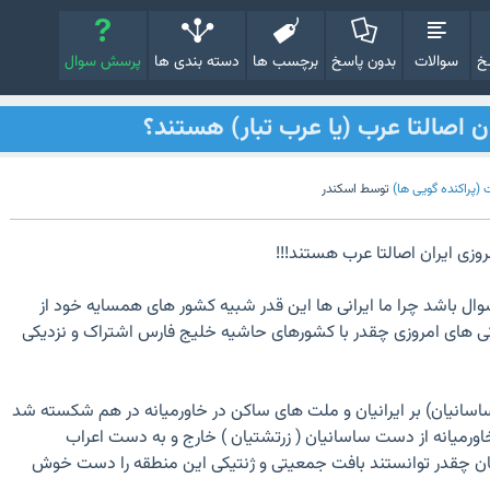
خ
سوالات
بدون پاسخ
برچسب ها
دسته بندی ها
پرسش سوال
ن اصالتا عرب (یا عرب تبار) هستند؟
(پراکنده گویی ها)
توسط
اسکندر
وزی ایران اصالتا عرب هستند!!!
 سوال باشد چرا ما ایرانی ها این قدر شبیه کشور های همسایه خود از
نی های امروزی چقدر با کشورهای حاشیه خلیج فارس اشتراک و نزدیکی
اسانیان) بر ایرانیان و ملت های ساکن در خاورمیانه در هم شکسته شد
ورمیانه از دست ساسانیان ( زرتشتیان ) خارج و به دست اعراب
ان چقدر توانستند بافت جمعیتی و ژنتیکی این منطقه را دست خوش