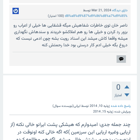
دارای دیدگاه
Mar 21, 2024
توسط
%d8%a8%d9%87%d9%86%d8%a7%d9%85
(
100
امتیاز)
ناصر خان توی خاطرات شفاهیش میگه قشقایی ها خیلی از اعراب رو
بزور رد کردن و خیلی ها رو هم املاکشو خریدند و سندهاش نگهداری
میشه واقعا کاش میشد این اسناد رویت بشه چون ادمی نیست که
دروغ بگه خیلی ادم کار درستی بود خدا رحمتش کنه
0
امتیاز
پاسخ داده شده
ژوئیه 10, 2014
توسط
ایرانی(نویسنده سوال)
ویرایش شده
ژوئیه 15, 2014
چند جمله جدی: امیدوارم که هیشکی پشت ایرانو خالی نکنه (از
اریایی وغیره اریایی این سرزمین )که اگه خالی کنه اونوقت در
اینصورت بدجوری پشتش خالی میشه...اگه هم مطالعه کرده