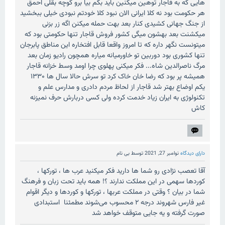
هایی که به قاجار توهین میکنین باید بگم بیا برو کوچه بقلی احمق
هر حکومت بود نه کلا ایرانی الان نبود کلا خودتم نبودی خیلی ببخشید
از جنگ جهانی کشیدی کنار بعد بهت حمله میکنن اگه زر بزنی
میکشنت بعد بهشون میگی کشور فروش قاجار تنها حکومتی بود که
میتونست نگهر داره که تا امروز واقعا قابل افتخاره این مناطق پابرجان
تنها کشوری بود دوربین تو خاورمیانه میاره همچون رادیو زمان بعد
مرگ ناصرالدین شاه... فکر میکنی پهلوی چرا اومد وسط خزانه قاجار
همیشه پر بود که رضا خان خاک کرد تو سرش حالا سال ها ۱۳۳۰
یکم اوضاع بهتر شد قاجار از لحاظ مردم دادری و مدارس علم و
تکنولوژی به ایران زیاد خدمت کرده ولی کسی دربارش حرف نمیزنه
کاش
دارای دیدگاه
نوامبر 27, 2021
توسط
بی نام
آقا تعصب نژادی رو شما ها دارید فکر میکنید عرب ها ، تورکها ،
کوردها سهمی در این مملکت ندارند ؟! همه باید تحت زبان و فرهنگ
شما در بیان ؟ وقتی در مملکت عربها ، تورکها و کوردها و دیگر اقوام
غیر فارس شهروند درجه ۲ محسوب می‌شوند مطمئنا استبدادی
صورت گرفته و یه جایی متوقف خواهد شد