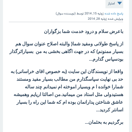
امتیاز
پاسخ داده شده
ژوئیه 15, 2014
توسط
(نویسنده سوال)
ویرایش شده
ژوئیه 28, 2014
باعرض سلام و درود خدمت شما بزگواران
از پاسخ طولانی ومفید شما( والبته اصلاح عنوان سوال هم
بسیار ممنونم) که در جهت اگاهی بخشی به من بسیاراثرگذار
بودسپاس گذارم...
واقعا از نویسندگان این سایت (به خصوص اقای خراسانی) به
حد بی نهایت سپاسگذارم من مطالب بسیار مفید ومستند
شمارا خوانده ا م وبسیار اموخته ام نمیدانم چند ساله
هستیدولی مثل استاد من میمانید.من اصالتا اریایم وهمیشه
عاشق شناختن پدارانمان بوده ام که شما این راه را بسیار
اسانتر کردید...
برگردیم به بحثمان...