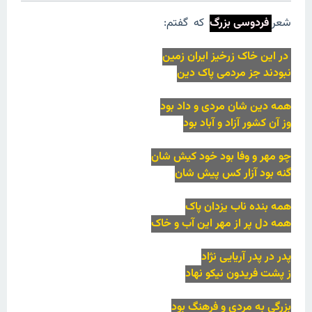
شعر
فردوسی بزرگ
که گفتم:
در این خاک زرخیز ایران زمین
نبودند جز مردمی پاک دین
همه دین شان مردی و داد بود
وز آن کشور آزاد و آباد بود
چو مهر و وفا بود خود کیش شان
گنه بود آزار کس پیش شان
همه بنده ناب یزدان پاک
همه دل پر از مهر این آب و خاک
پدر در پدر آریایی نژاد
ز پشت فریدون نیکو نهاد
بزرگی به مردی و فرهنگ بود