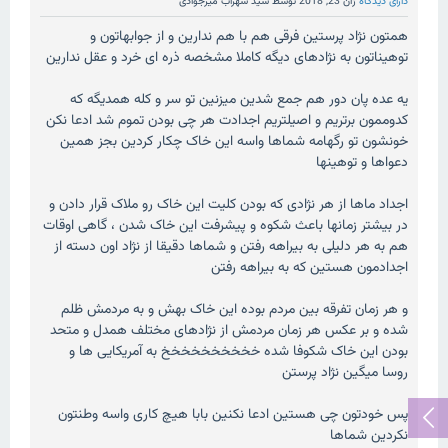
دارای دیدگاه
ژان 23, 2018
توسط
سید سهراب میرجوادی
همتون نژاد پرستین فرقی هم با هم ندارین و از جوابهاتون و
توهیناتون به نژادهای دیگه کاملا مشخصه ذره ای خرد و عقل ندارین
یه عده پان دور هم جمع شدین میزنین تو سر و کله همدیگه که
کدوممون برتریم و اصیلتریم اجدادت هر چی بودن تموم شد ادعا نکن
خونشون تو رگهامه شماها واسه این خاک چکار کردین بجز همین
دعواها و توهینها
اجداد ماها از هر نژادی که بودن کلیت این خاک رو ملاک قرار دادن و
در بیشتر زمانها باعث شکوه و پیشرفت این خاک شدن ، گاهی اوقات
هم به هر دلیلی به بیراهه رفتن و شماها دقیقا از نژاد اون دسته از
اجدادمون هستین که به بیراهه رفتن
و هر زمان تفرقه بین مردم بوده این خاک بهش و به مردمش ظلم
شده و بر عکس هر زمان مردمش از نژادهای مختلف همدل و متحد
بودن این خاک شکوفا شده خخخخخخخخخخ به آمریکایی ها و
روسا میگین نژاد پرستن
پس خودتون چی هستین ادعا نکنین بابا هیچ کاری واسه وطنتون
نکردین شماها