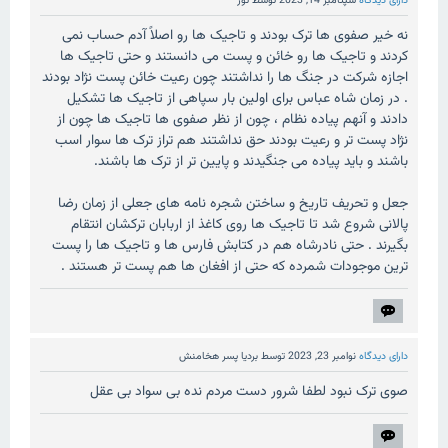
دارای دیدگاه
سپتامبر 14, 2023
توسط
تور
نه خیر صفوی ها ترک بودند و تاجیک ها رو اصلاً آدم حساب نمی
کردند و تاجیک ها رو خائن و پست می دانستند و حتی تاجیک ها
اجازه شرکت در جنگ ها را نداشتند چون رعیت خائن پست نژاد بودند
. در زمان شاه عباس برای اولین بار سپاهی از تاجیک ها تشکیل
دادند و آنهم پیاده نظام ، چون از نظر صفوی ها تاجیک ها چون از
نژاد پست تر و رعیت بودند حق نداشتند هم تراز ترک ها سوار اسب
باشند و باید پیاده می جنگیدند و پایین تر از ترک ها باشند.
جعل و تحریف تاریخ و ساختن شجره نامه های جعلی از زمان رضا
پالانی شروع شد تا تاجیک ها روی کاغذ از اربابان ترکشان انتقام
بگیرند . حتی نادرشاه هم در کتابش فارس ها و تاجیک ها را پست
ترین موجودات شمرده که حتی از افغان ها هم پست تر هستند .
دارای دیدگاه
نوامبر 23, 2023
توسط
بردیا پسر هخامنش
صوی ترک نبود لطفا شرور دست مردم نده بی سواد بی عقل