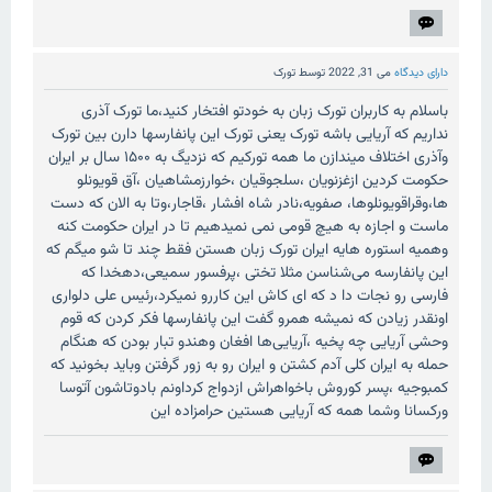
دارای دیدگاه
می 31, 2022
توسط
تورک
باسلام به کاربران تورک زبان به خودتو افتخار کنید،ما تورک آذری
نداریم که آریایی باشه تورک یعنی تورک این پانفارسها دارن بین تورک
وآذری اختلاف میندازن ما همه تورکیم که نزدیگ به ۱۵۰۰ سال بر ایران
حکومت کردین ازغزنویان ،سلجوقیان ،خوارزمشاهیان ،آق قویونلو
ها،وقراقویونلوها، صفویه،نادر شاه افشار ،قاجار،وتا به الان که دست
ماست و اجازه به هیچ قومی نمی نمیدهیم تا در ایران حکومت کنه
وهمیه استوره هایه ایران تورک زبان هستن فقط چند تا شو میگم که
این پانفارسه می‌شناسن مثلا تختی ،پرفسور سمیعی،دهخدا که
فارسی رو نجات دا د که ای کاش این کاررو نمیکرد،رئیس علی دلواری
اونقدر زیادن که نمیشه همرو گفت این پانفارسها فکر کردن که قوم
وحشی آریایی چه پخیه ،آریایی‌ها افغان وهندو تبار بودن که هنگام
حمله به ایران کلی آدم کشتن و ایران رو به زور گرفتن وباید بخونید که
کمبوجيه ،پسر کوروش باخواهراش ازدواج کرداونم بادوتاشون آتوسا
ورکسانا وشما همه که آریایی هستین حرامزاده این