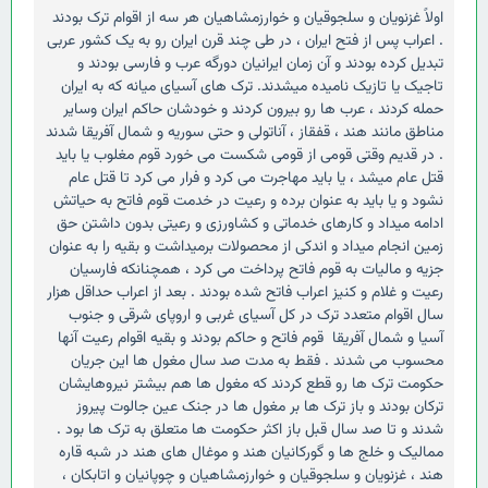
اولاً غزنویان و سلجوقیان و خوارزمشاهیان هر سه از اقوام ترک بودند
. اعراب پس از فتح ایران ، در طی چند قرن ایران رو به یک کشور عربی
تبدیل کرده بودند و آن زمان ایرانیان دورگه عرب و فارسی بودند و
تاجیک یا تازیک نامیده میشدند. ترک های آسیای میانه که به ایران
حمله کردند ، عرب ها رو بیرون کردند و خودشان حاکم ایران وسایر
مناطق مانند هند ، قفقاز ، آناتولی و حتی سوریه و شمال آفریقا شدند
. در قدیم وقتی قومی از قومی شکست می خورد قوم مغلوب یا باید
قتل عام میشد ، یا باید مهاجرت می کرد و فرار می کرد تا قتل عام
نشود و یا باید به عنوان برده و رعیت در خدمت قوم فاتح به حیاتش
ادامه میداد و کارهای خدماتی و کشاورزی و رعیتی بدون داشتن حق
زمین انجام میداد و اندکی از محصولات برمیداشت و بقیه را به عنوان
جزیه و مالیات به قوم فاتح پرداخت می کرد ، همچنانکه فارسیان
رعیت و غلام و کنیز اعراب فاتح شده بودند . بعد از اعراب حداقل هزار
سال اقوام متعدد ترک در کل آسیای غربی و اروپای شرقی و جنوب
آسیا و شمال آفریقا قوم فاتح و حاکم بودند و بقیه اقوام رعیت آنها
محسوب می شدند . فقط به مدت صد سال مغول ها این جریان
حکومت ترک ها رو قطع کردند که مغول ها هم بیشتر نیروهایشان
ترکان بودند و باز ترک ها بر مغول ها در جنک عین جالوت پیروز
شدند و تا صد سال قبل باز اکثر حکومت ها متعلق به ترک ها بود .
ممالیک و خلج ها و گورکانیان هند و موغال های هند در شبه قاره
هند ، غزنویان و سلجوقیان و خوارزمشاهیان و چوپانیان و اتابکان ،