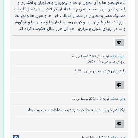
قره قویونلو ها و آق قویون لو ها و تیموریان و صفویان و افشاری و
قاجاریه در ایران ، سلاجقه روم ، عثمانیان در آناتولی تا شمال آفریقا ،
ممالیک مصر و بحریان در شمال آفریقا ، خزر ها و هون ها و آوار ها
و پچنگ ها و قبچاق ها و کومان ها و بلغار ها و مجار ها و انوگورها
و ... در اروپای شرقی و مرکزی . حداقل هزار سال حکومت کرده اند.
دارای دیدگاه
فوریه 10, 2024
توسط
بی نام
ویرایش شده
فوریه 10, 2024
افشاریان ترک اصیل بودن!!!!!!!
دارای دیدگاه
فوریه 10, 2024
توسط
بی نام
ترکا آدم خوار بودن یه جا خوندم، درستو غلطشو نمیدونم والا
دارای دیدگاه
Mar 21, 2024
توسط