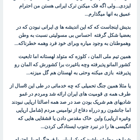
ایزدی...ولی اگه فک میکنن ترک ایرانی هستن من احترام
عمیق به انها میگذارم...
بدیش اینجاست که که این اندیشه ها ی ایرانی نبودن که در
بعضیا شکل گرفته احساس بی مسولیتی نسبت به وطن
وهموطنان به وجود میاره وبرای خود فرد وهمه خطرناکه...
همین تیم ملی المان ، کلوزه که متولد لهستانه اما تابعیت
کشور المانو پذیرفته وچه باغیرت برا کشورش که المان رو
پذیرفته بازی میکنه وحتی به لهستان هم گل میزنه...
یا مثلا همین جنگ تحمیلی که چه خدماتی در طی این 8سال از
طرف همه ی قومیت های ایران ارائه شد ومردم در غمو
شادیهای هم شریک بودن صد در صد همه اصالتا اریایی نبودند
اما جانشون رو درراه دفاع از نوامیس مردم (شامل اریایی
وغیره اریایی) واین خاک مقدس دادن یا
قشقایی هایی که
انگیسی ها را در نبرد جنوب ایستادگی کردن...
شما هم مطمئن باشید که یک اریایی با فرهنگ اصیل احترام