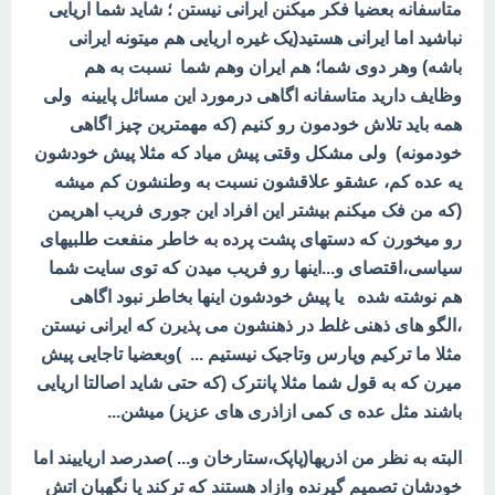
متاسفانه بعضیا فکر میکنن ایرانی نیستن ؛ شاید شما اریایی
نباشید اما ایرانی هستید(یک غیره اریایی هم میتونه ایرانی
باشه) وهر دوی شما؛ هم ایران وهم شما نسبت به هم
وظایف دارید متاسفانه اگاهی درمورد این مسائل پایینه ولی
همه باید تلاش خودمون رو کنیم (که مهمترین چیز اگاهی
خودمونه) ولی مشکل وقتی پیش میاد که مثلا پیش خودشون
یه عده کم، عشقو علاقشون نسبت به وطنشون کم میشه
(که من فک میکنم بیشتر این افراد این جوری فریب اهریمن
رو میخورن که دستهای پشت پرده به خاطر منفعت طلبیهای
سیاسی،اقتصای و...اینها رو فریب میدن که توی سایت شما
هم نوشته شده یا پیش خودشون اینها بخاطر نبود اگاهی
،الگو های ذهنی غلط در ذهنشون می پذیرن که ایرانی نیستن
مثلا ما ترکیم وپارس وتاجیک نیستیم ... )وبعضیا تاجایی پیش
میرن که به قول شما مثلا پانترک (که حتی شاید اصالتا اریایی
باشند مثل عده ی کمی ازاذری های عزیز) میشن...
البته به نظر من اذریها(پاپک،ستارخان و... )صدرصد اریاییند اما
خودشان تصمیم گیرنده وازاد هستند که ترکند یا نگهبان اتش