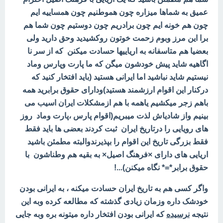
عمیق به شماها میزاره چون هموطنیم چون همساییه ایم
چون هم خونه ایم چون برادریم چون دوستیم چون شما هم
برا این مرز وبوم زحمت خوتون روکشیدید وحق دارید ولی
بعضیا هم متاسفانه به اریاییها حسادت میکنن که از سر نا
اگاهیه شاید پیش خودشون میگن که ما پارت وپارس وماد
نیستیم شاید نباشید اما ایرانی هستید (باید افتخار کنید که
درکنار این اقوام ارزشمند هستید)ودارای حقوق برابرید همه
باهم زجر میکشیم یاهمه با هم ازمشکلات ایران اسیب می
بینیم واز شادیاش لذت میبریم(اقوام پارس ،پارت وماد روز
های رویایی را درتاریخ ایران ثبت کردند بعضی ها باید فقط
فقط بزرگی تاریخ این اقوام را بپذیرندوالبته مطمئن باشید
اریایی های دارای ×فرهنگ اصیل× به بقیه هم وطناشون با
حقوق برابر*=* نگاه میکنن)...!
واگر کسی هم به تاریخ ایران حسادت میکنه ، به ایرانی بودن
خودشک داره وزمان زیادی گذشته که مطالعه کرده وبه این
نتیجه
نرسیده
که ایرانی بودن افتخار داره میتونه بره وبه جایی