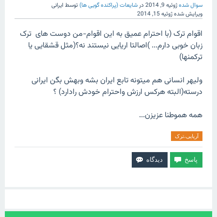
سوال شده
ژوئیه 9, 2014
در
شایعات (پراکنده گویی ها)
توسط
ایرانی
ویرایش شده
ژوئیه 15, 2014
اقوام ترک (با احترام عمیق به این اقوام-من دوست های ترک
زبان خوبی دارم... )اصالتا اریایی نیستند نه؟(مثل قشقایی یا
ترکمنها)
ولیهر انسانی هم میتونه تابع ایران بشه وبهش بگن ایرانی
درسته(البته هرکس ارزش واحترام خودش رادارد) ؟
همه هموطنا عزیزن...
آریایی،ترک