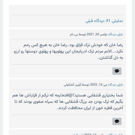
نمایش 41 دیدگاه قبلی
دارای دیدگاه
نوامبر 20, 2021
توسط
بی نام
رضا خان که خودش ترک قزاق بود..رضا خان به هیچ کس رحم
نکرد....الانم مردم ترک ادربایجان این پهلویها و پهلوی دوستها رو ارزو
به دل گذاشتن..
دارای دیدگاه
می 16, 2022
توسط
آیلین کشکولی
شما بختیاری قشقایی هستید؟@افتخارمه که ترکم.از قزلباش ها هم
بگیم که ترک بودن جد بزرگ قشقایی ها که سپاه صفوی بودند که تا
آخرین قطره خون از ایران محافظت کردند.