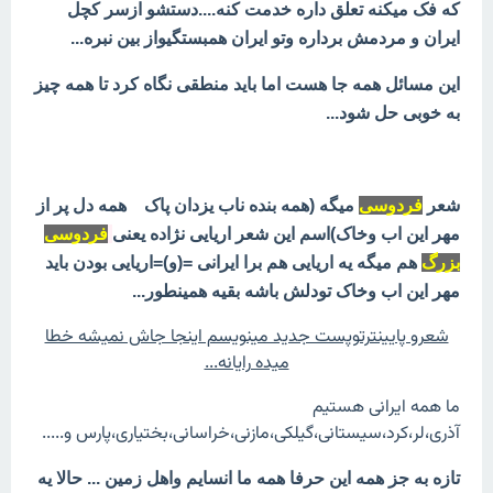
که فک میکنه تعلق داره خدمت کنه....دستشو ازسر کچل
ایران و مردمش برداره وتو ایران همبستگیواز بین نبره...
این مسائل همه جا هست اما باید منطقی نگاه کرد تا همه چیز
به خوبی حل شود...
شعر
فردوسی
میگه (همه بنده ناب یزدان پاک همه دل پر از
مهر این اب وخاک)اسم این شعر اریایی نژاده یعنی
فردوسی
بزرگ
هم میگه یه اریایی هم برا ایرانی =(و)=اریایی بودن باید
مهر این اب وخاک تودلش باشه بقیه همینطور...
شعرو پایینترتوپست جدید مینویسم اینجا جاش نمیشه خطا
میده رایانه...
ما همه ایرانی هستیم
آذری،لر،کرد،سیستانی،گیلکی،مازنی،خراسانی،بختیاری،پارس و.....
تازه به جز همه این حرفا همه ما انسایم واهل زمین ... حالا یه