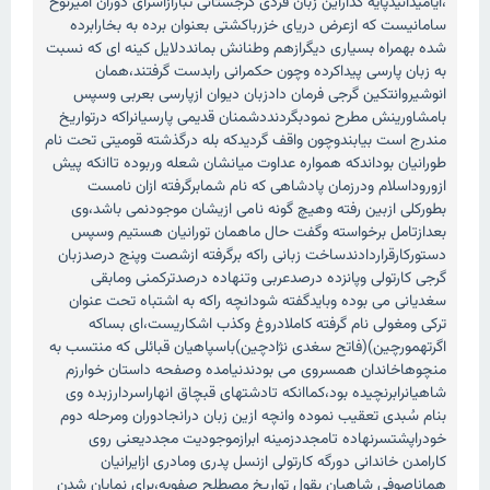
،ایامیدانیدپایه گذاراین زبان فردی گرجستانی تبارازاسرای دوران امیرنوح
سامانیست که ازعرض دریای خزرباکشتی بعنوان برده به بخارابرده
شده بهمراه بسیاری دیگرازهم وطنانش بمانددلایل کینه ای که نسبت
به زبان پارسی پیداکرده وچون حکمرانی رابدست گرفتند،همان
انوشیروانتکین گرجی فرمان دادزبان دیوان ازپارسی بعربی وسپس
بامشاورینش مطرح نمودبگردنددشمنان قدیمی پارسیانراکه درتواریخ
مندرج است بیابندوچون واقف گردیدکه بله درگذشته قومیتی تحت نام
طورانیان بوداندکه همواره عداوت میانشان شعله وربوده تاانکه پیش
ازوروداسلام ودرزمان پادشاهی که نام شمابرگرفته ازان نامست
بطورکلی ازبین رفته وهیچ گونه نامی ازیشان موجودنمی باشد،وی
بعدازتامل برخواسته وگفت حال ماهمان تورانیان هستیم وسپس
دستورکارقراردادندساخت زبانی راکه برگرفته ازشصت وپنج درصدزبان
گرجی کارتولی وپانزده درصدعربی وتنهاده درصدترکمنی ومابقی
سغدیانی می بوده وبایدگفته شودانچه راکه به اشتباه تحت عنوان
ترکی ومغولی نام گرفته کاملادروغ وکذب اشکاریست،ای بساکه
اگرتهمورچین)(فاتح سغدی نژادچین)باسپاهیان قبائلی که منتسب به
منچوهاخاندان همسروی می بودندنیامده وصفحه داستان خوارزم
شاهیانرابرنچیده بود،کماانکه تادشتهای قبچاق انهاراسردارزبده وی
بنام سُبدی تعقیب نموده وانچه ازین زبان درانجادوران ومرحله دوم
خودراپشتسرنهاده تامجددزمینه ابرازموجودیت مجددیعنی روی
کارامدن خاندانی دورگه کارتولی ازنسل پدری ومادری ازایرانیان
هماناصوفی شاهیان بقول تواریخ مصطلح صفویه،برای نمایان شدن