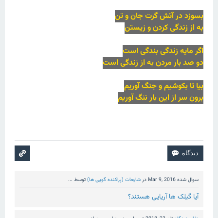
بسوزد در آتش گرت جان و تن
به از زندگی کردن و زیستن
اگر مایه زندگی بندگی است
دو صد بار مردن به از زندگی است
بیا تا بکوشیم و جنگ آوریم
برون سر از این بار ننگ آوریم
سوال شده
Mar 9, 2016
در
شایعات (پراکنده گویی ها)
توسط
...
آیا گیلک ها آریایی هستند؟