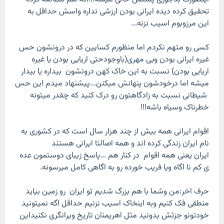
تحقیق کرده دیده ایرانی بودن ارزشی نداره واسش حداقل به
این مرزوبوم اسیب نزنه...
کسی رو متهم نکردم اما منظورم کسایین که در درونشون حس
غیره ایرانی بودن وبی مهری(باوجودحتی اریایی بودن یا غیره
اریایی بودن) نسبت به این خاک کهن درونشون بیداره یا بیدار
میشه اما درخودشون پنهانش میکنن...پیشنهاد میدم این حس
شیطانی نسبت به زادگاهتون رو درک کنید که چقدر میتونه
خطرناک وسیاه باشه!!!
اقوام ایرانی همه بیش از چند هزار سال است که در کشوری به
نام ایران زندگی کرده اند و همه اصالتا ایرانی هستند
ایران یعنی همه اقوام در کنار هم ...پاسخ زیبای دوستمون عده
ی کم نا اگاه ویا فریب خورده رو به اگاهی کامل میرسونه.
حرف اخر:من وشما با هم بزرگ شدیم تو ایران رو زمین بیاید
منطقی فک کنیم وبه اینخاک اسیب نزنیم حداقل اگه نمیتونید
خودتونو جزئش بدونید مثل اهریمنان تاریخ ویرانگری نکنیداین