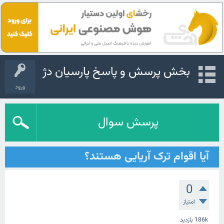
بخش پرسش و پاسخ پارسیان دژ
ورود
پرسش سوال
آیا اقوام ترک آریایی هستند؟
0
امتیاز
186k
بازدید