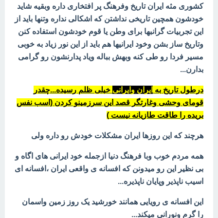
کشوری مثه ایران تاریخ وفرهنگ پر افتخاری داره وبقیه شاید
خودشون همچین تاریخی نداشتن که اشکالی نداره وتنها باید از
این تجربیات گرانبها برای وطن یا قوم خودشون استفاده کنن
وتاریخ ساز بشن وخود ایرانیها هم باید از این نور زیاد به خوبی
مسیر فردا رو طی کنه وبهش بباله ویاد پدارنشون رو گرامی
بدارن...
درطول تاریخ به
ایران وایرانی
خیلی ظلم رسیده...چقدر
قومای وحشی وغارتگر قصد این سرزمینو کردن (اسب نفس
بریده را طاقت طازیانه نیست )
هرچند که این روزها ایران مشکلات خودش رو داره ولی
همه مردم خوب وبا فرهنگ دنیا ازجمله خود ایرانی های اگاه و
بی نظیر این رو میدونن که افسانه ی واقعی ایران ،افسانه ای
اسیب ناپذیر وپایان ناپذیره...
این افسانه ی رویایی همانند خورشید یک روز زمین واسمان
را گرم ونورانی میکند...