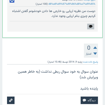
%d8%a8%d9%87%d9%86%d8%a7%d9%85
(
100
امتیاز)
دوست من نظریه اریایی رو خارجی ها دادن خودشونم گفتن اشتباه
کردیم چیزی بنام اریایی وجود ندارد.
0
امتیاز
پاسخ داده شده
ژوئیه 9, 2014
توسط
(
10.4k
امتیاز)
عنوان سوال به خود سوال ربطی نداشت (به خاطر همین
ویرایش شد)
پاینده باشید