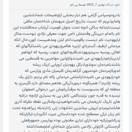
دارای دیدگاه
نوامبر 7, 2022
توسط
بی نام
بادرودوسپاس گرامی هم تبار،بخشی ازتوضیحات شمادلنشین
وامابپذیریم که نسبت بتاریخ اصیل میهنمان شناختمان مکفی
نیست،ابتدابه ساکن انچه تحت عنوان قومیت آریاباب محافلشده این
نام باتمام دیرینگی وقدمتش نامی جهت معرفی نژادی نبودست،مثال
ایایهودیت نام دینست یاقومیت!نام ایئن ومذهبیست کهن،حال انکه
مردمانی ازطیف گستردای ازتیره هاامروزیهودی می باشندآیاآنهای که
اهالی روسیه سپیدویهودندباقبچاغهای جنوب روسیه که انهاهم
ازدیربازخودرایهودی می نامیدندوازاولین مهاجرین به فلسطین می
باشندبامردمان سوئدویادرکل یهودیان اروپایی ازیک ریشه
اندویاازمردمان خودمیهن گرانقدرمان کلیمیان مادی وپارسی که
خودرایهودی می نامیدندایاتمامی مردمانی راکه نام بردیم دارای یک
ریشه نژادیند؟ همینگونه درموردآریائی هاهم مصداق دارد،اگرسری به
منطقه ای که منسوبست به مرقدآریانوش نبی درحوالی اصفهان
نرسیده به قدره جون بزنیدباکمی تامل پی به بسیاری ازانچه درلایه
های تاریک تاریخمان می باشدخواهیدبُرد،واماازین نقطه نظرکه آذری
هاباسایرمردم ایرونی بیشترین تشابهات ژنی رادارندبله زیراهنچه تحت
نام زبان ترکی مصطلح شده خودداستانی عبرت انگیزدارد،ایاازاینکه
پدرکشورترکیه خوددارای تباری مقدونی بوده ویاریس جمهورفعلی
گرجستانی کارتولی نژادمی باشدبرای شماجای اماومعماداشته