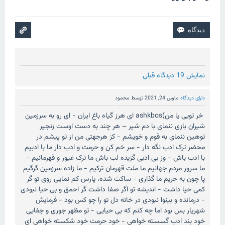
نمایش 19 دیدگاه قبلی
دارای دیدگاه
مارس 24, 2021
توسط
محمود
خر تویی یا من)ashkbos ای هرز گیاه باغ ایران - ای رو به سرزمین
شیران بازی ننمای با دم شیر – هر چند به دست اوست زنجیر
توهین ننمای به قوم و خویشم - کز هرجهتی من از تو پیشم در
محضر ترک ادب نگه دار - سر خم کن و حرمت و ادب دار ما با ادبیم
با ادب باش - وز بی ادبی گزیده لب باش ما ترک غیور و قهرمانیم -
ما سرور مردم جهانیم ما ملت قهرمان ترکیم - ما زاده سرزمین گرگیم
پا چون به حریم ما گذاری - ساکت شده، پارس کم نمایی روی تو گر
کمی حیا داشت - اندیشه تو اگر صفا داشت گر احمق و بی حیا نبودی
- درمانده و بینوا نبودی در خانه دل تو را چو کس بود - فرمایش
شهریار بس بود اما چه کنم که بی حیایی - تو مظهر جوری و جفایی
خود بند ادب گسسته خواهی - خود حرمت خود شکسته خواهی ای