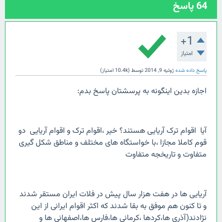
64
پاسخ
+1
امتیاز
پاسخ داده شده
ژوئیه 9, 2014
توسط
(
10.4k
امتیاز)
اجازه بدین اینگونه به پرسشتان پاسخ بدم:
آیا اقوام ترک آریایی هستند؟ خیر ،اقوام ترک و اقوام آریایی دو
قوم کاملا مجازا ،با خواستگاه های مختلف و مناطق شکل گیری
متفاوت و تاریخجه متفاوت
آریایی ها در هفت هزار سال پیش در فلات ایران مستقر شدند
و تا کنون هم موفق به بقا شدند که اکثر اقوام ایرانی از این
نژادند(آذری ها،کردها ،کرمانی ها،فارس ها،اصفهانی ها و