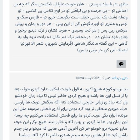
مظهر هر فساد و پستی - هان حرمت عارفان شکستی بنگر که چه بی
اصالتی تو - بی حرمت و بی لیاقتی تو در اوج کلاس بی کلاسی - تو
وصله زشت یک لباسی حیف است بگویمت خری تو - فارس سگ و
لوس و عنتری تو آویزه گوش کن از این پس - هر دور و زمان و پیش
هرکس زین پس ز هر کجا رسیدی - هرجا نشان ز ترک دیدی برخیز و
وفای خود نشان ده - در محضر ترک دم تکان ده یادت نرود ولو به
گاهی - این گفته ماندگار شاهی (فرمایش شهریار: شعر الا تهرانیا
انصاف می کن خر تویی یا من)
دارای دیدگاه
اکتبر 2, 2021
توسط
Nima
بیا برو تو کوچه هیچ آذری به قول خودت امکان نداره کردی حرف بزنه
یا از نسل اون ها باشه و هیچ کردی حاضر نیس تا بیاد زبان خودشو
ول کنه بیاد ی زبانی خارجی استفاده کنه اگه میگفتی تورک ها پارسی
حرف میزدن منطقی تر بود کرد بودن برای آذری فحش میمونه مثل این
مونده ایران بگی عرب..کردو ما برای فحش استفاده می‌کنیم چه برسه
اون زمان پدر ها ما کردی زر بزنن xD و خالی نبند هیچ ترکی این حرف
هارو نمیزنه برو خودتو خر کن آخرین آدمی هایی که میخوام پدر جدم
باشن کرد ها لر هاس ترجیه میدم هندی باشم تا کرد xD...و شما