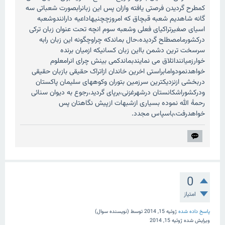
کمطرح گردیدن فرصتی یافته وازان پس این زبانرابصورت شعباتی سه
گانه شاهدیم شعبه قبچاق که امروزچچنیهاداعیه دارانندوشعبه
اسیای صغیرتراکیای فعلی وشعبه سوم انچه تحت عنوان زبان ترکی
درکشورمامصطلح گردیده،حال بماندکه چراوچگونه این زبان رابه
سرسخت ترین دشمن بااین زبان کسانیکه ازمیان برنده
خوارزمیاننداتلاق می نمایندبماندکمی بینش چرای انرامعلوم
خواهدنمودوامابراستی اخرین خاندان ازاتراک حقیقی بازبان حقیقی
دربخشی ازنزدیکترین سرزمین بتوران وکوههای سلیمان پاکستان
ودرکشوراشکانستان درشهرغزنی،برپای گردید،رجوع به دیوان سنائی
رحمۀ الله نموده بسیاری ازشبهات ازپیش نگاهتان پس
خواهدرفت،باسپاس مجدد.
0
امتیاز
پاسخ داده شده
ژوئیه 15, 2014
توسط
(نویسنده سوال)
ویرایش شده
ژوئیه 15, 2014