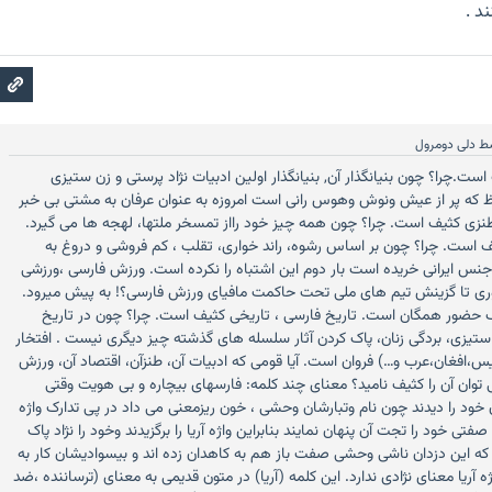
د .
سط
دلی دومرول
است.چرا؟ چون بنیانگذار آن, بنیانگذار اولین ادبیات نژاد پرستی و زن ستیزی
 که پر از عیش ونوش وهوس رانی است امروزه به عنوان عرفان به مشتی بی خبر
زی کثیف است. چرا؟ چون همه چیز خود رااز تمسخر ملتها، لهجه ها می گیرد.
 است. چرا؟ چون بر اساس رشوه، راند خواری، تقلب ، کم فروشی و دروغ به
س ایرانی خریده است بار دوم این اشتباه را نکرده است. ورزش فارسی ،ورزشی
وری تا گزینش تیم های ملی تحت حاکمت مافیای ورزش فارسی؟! به پیش میرود.
ف حضور همگان است. تاریخ فارسی ، تاریخی کثیف است. چرا؟ چون در تاریخ
تیزی، بردگی زنان، پاک کردن آثار سلسله های گذشته چیز دیگری نیست . افتخار
س،افغان،عرب و…) فروان است. آیا قومی که ادبیات آن، طنزآن، اقتصاد آن، ورزش
توان آن را کثیف نامید؟ معنای چند کلمه: فارسهای بیچاره و بی هویت وقتی
ود را دیدند چون نام وتبارشان وحشی ، خون ریزمعنی می داد در پی تدارک واﮊه
ی خود را تجت آن پنهان نمایند بنابراین واﮊه آریا را برگزیدند وخود را نژاد پاک
ین که این دزدان ناشی وحشی صفت باز هم به کاهدان زده اند و بیسوادیشان کار به
ریا معنای نژادی ندارد. این کلمه (آریا) در متون قدیمی به معنای (ترساننده ،ضد