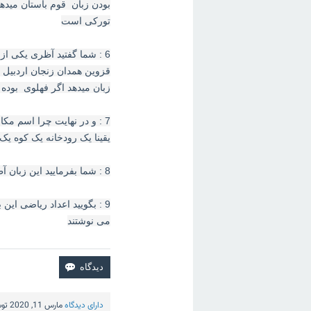
بودن زبان قوم باستان میدهد
تورکی است
6 : شما گفتید آظری یکی ا
قزوین همدان زنجان اردبیل 
زبان میدهد اگر فهلوی بوده
7 : و در نهایت چرا اسم مک
یقینا یک رودخانه یک کوه یک 
8 : شما بفرمایید این زبان آظری به چه خطی نوشته می شده که الان هیچ اثری از آن باقی نمانده
9 : بگویید اعداد ریاضی ای
می نوشتند
دارای دیدگاه
مارس 11, 2020
تو