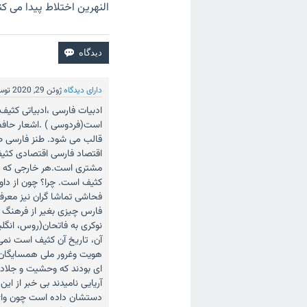
النهرین اختلاط پیدا می کنن
دارای دیدگاه
ژوئن 29, 2020
تو
ادبیات فارسی ،ادبیاتی کثیف 
است(فردوسی ) .اشعار حافظ
قالب می شود. طنز فارسی طن
اقتصاد فارسی اقتصادی کثیف
مشتری است.هر خارجی که جن
کثیف است. چرا؟ چون از دا
فحاشی تماشا گران نیز معر
فارس چیزی بغیر از فرهنگ س
نوکری به فاتحان(روس، انگلی
آن، تاریخ آن کثیف است نمی 
هویت وغرور ملی همسایگان خ
ای بودند که وحشیت و جلاد صفت
آریایی نامیدند بی خبر از ا
دستشان داده است چون واﮊه آ