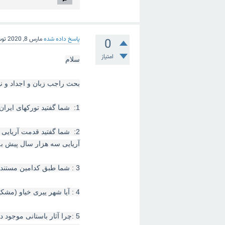
پاسخ داده شده
مارس 8, 2020
تو
0
امتیاز
سلام
بحث راجب زبان و اجداد و نیا
1: شما گفتید تورکهای ایران اریای نیستن و صد البته تایید میکنم
2: شما گفتید قدمت آریایی
آریایی سه هزار سال پیش به
3 : شما طبق کدامین مستندات قدمت سه هزار سال را هفت هزار سال بیان می کنید
4 : آیا شهر ییری خیاو (مشکین شهر) با قدمت بیش از هفت هزار سال ق.م را لابد پایکوت می کنید
5 :چرا آثار باستانی موجود