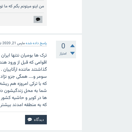
من اینو میتونم بگم که ما ت
پاسخ داده شده
مارس 21, 2020
ت
0
امتیاز
ترک ها بومیان نتنها ایرا
اقوامی که قبل از ورود هندو
گذاشتند ماننده ارآتاییان . 
سومر و.... همگی جزو نژاد 
که با ترکی امروزه هم ریش
شما به محل زندگیشون دقت
ها در کویر و حاشیه کشور
که به منطقه امدند بیشتر ف