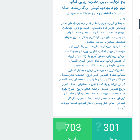
یخ_تجارت
اریایی
حضرت
آریایی
کتاب
قوم_یهود،
یهودی،
کورش-بزرگ
زرتشت
حمله
اعراب
هخامنشیان
دین
هولوکاست،
اسرائیل،
آریایی،
سیستان،ایران،تاریخ،باستان،زبان،یعقوب،رادمان،صفار
ی،آریایی،فارس،گاه
بختياري
-حمزه
کوروش-ابوریحان
کوروش-
سخنان
،باستان
شیر
بودن
محمد
ابهام
فردوسی
باستان
عرب
آیا
تاریخ
به
کرد
سبیل_هیتلر
شباهت_هیتلر_و_صادق_هدایت،
کشتار_یهودی_ها_توسط_هیتلر_و_آلمان_نازی،
ایلومیناتی
دروغ،
افکنی،
آتش_زدن_قرآن
هولوکاست
هوش_یهودیان،
هوش_آریاییها
نژاد_مردم_اروپا،
آیا_هیتلر_آریایی_بود،
نژاد_آریایی،
ایران_باستان
بختیاری-لر-فارس
ایجاد،اکانت،جدید
سومر
نامه،پیشگویی،عجیب
کولی
توران
y
رودبار
شماری
سکایی
مقبره-کوروش-کبیر-دروغ-حقیقت
مادرسلیمان
خردگان،خردگان
٬
لیان
-ایران
لر
شایعه
الهی
میترائیسم
قربانی
اووادئیچیه
قفقاز
ترکی
ساسانیان-هخامنشیان-
تاریخ
کوروش-منشور-ترجمه
جعلی
تاریخ-
مورخ
یهود
-دروغو-تحریف
زرتشت-
زرتشت-دین-قران
-باستان
کوروش-جمله-اعتبار
ایلام
-هخامنشیان-
تارنگار
کوروش-ابهام-بابل
پیامبران
بازار
فروشی
کردها
یهودیان
فارس
703
301
سوال
پاسخ