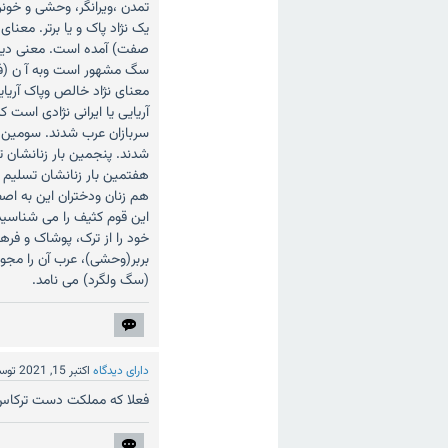
تمدن ،ویرانگر، وحشی و خونر
یک نژاد پاک و یا برتر. معن
صفت) آمده است. معنی دیگر
سگ مشهور است وبه آ ن (فا
معنای نژاد خالص وپاک آریایی
آریایی یا ایرانی نژادی است 
سربازان عرب شدند. سومین با
شدند. پنجمین بار زنانشان ت
هفتمین بار زنانشان تسلیم 
هم زنان ودختران این به اصط
این قوم کثیف را می شناسید؟
خود را از ترک، پوشاک و فرهن
بربر(وحشی)، عرب آن را مجوس،
(سگ ولگرد) می نامد.
دارای دیدگاه
اکتبر 15, 2021
توس
فعلا که مملکت دست ترکاس