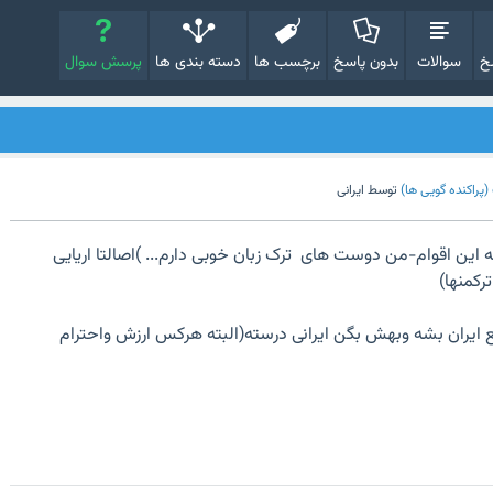
خ
سوالات
بدون پاسخ
برچسب ها
دسته بندی ها
پرسش سوال
پراکنده گویی ها)
توسط
ایرانی
به این اقوام-من دوست های ترک زبان خوبی دارم... )اصالتا اریایی
رکمنها)
ع ایران بشه وبهش بگن ایرانی درسته(البته هرکس ارزش واحترام