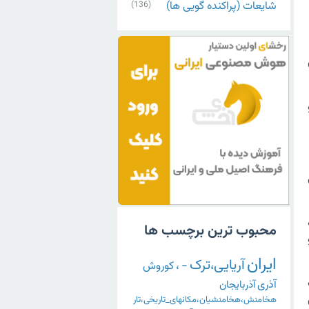
شایعات (پراکنده گویی ها)
(136)
محبوب ترین برچسب ها
ایران
آریایی،ترک
-
،
کوروش
آذری
آذربایجان
هخامنش،هخامنشیان،مکانهای_تاریخی،تار