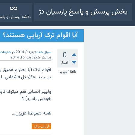
بخش پرسش و پاسخ پارسیان دژ
نقشه پرسش و پاس
آیا اقوام ترک آریایی هستند؟
سوال شده
ژوئیه 9, 2014
در
شایعات (
0
ویرایش شده
ژوئیه 15, 2014
امتیاز
اقوام ترک (با احترام عمیق 
186k
بازدید
نیستند نه؟(مثل قشقایی یا ت
ولیهر انسانی هم میتونه تاب
خودش رادارد) ؟
همه هموطنا عزیزن...
آریایی،ترک