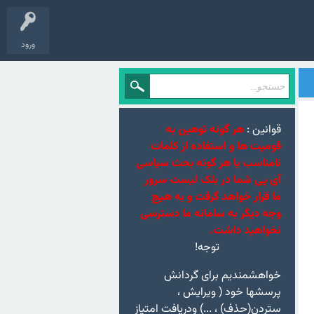
ورود
قوانین :
هر گونه توهین به
قومیت ها و استفاده از کلمات
نامناسب یا هر گونه بحث سیاسی
آی پی شما در بلک لیست سرور
ما قرار خواهد گرفت و به هیچ
وجه دیگر به سامانه ما دسترسی
نخواهید داشت.
توجه!
خواهشمندیم برای گردانش
پرسشها خود ( ویرایش ،
ستردن(حذف) ، ...) ودریافت امتیاز