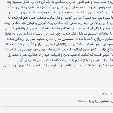
یز) آمده است و هم اکنون در زبان شناسی به یک گروه زبانی اطلاق میشود ونه
ای کلمه پارس: این کلمه به معنی ( پرسه زن ، ولگرد، مزاحم ، هار، وحشی و سگ
 این کلمه صدای سگ است و به همین علت مهم است که این زبان به زبان
رسی دیلی ایت دیلی ) نیز می گویند. وحال بیایید محض خنده هم که شده به
 یا ایرانی نگاهی بیندازیم معنی نژاد خالص وپاک آریایی یا ایرانی نژاد خالص وپاک
که اولین با زنان آن اسیر سربازان اسکندر مقدونی شدند. دومین بار زنانشان تسلیم
ر زنانشان تسلیم سربازان ترک شدند. چهارمین بار زنانشان تسلیم سربازان مغول
سلیم سربازان افغانها شدند. ششمین بار زنانشان تسلیم سربازان پرتغالی شدند.
سربازان روس شدند. هشتمین بار زنانشان تسلیم سربازان انگلیسی شدند و حالا
لاح نژاد در کشورهای گوناگون از جمله کشورهای عربی خود فروشی می کنند. آیا
 قومی است که کتابت از عرب، زبان و ادبیات خود را از افغانی، هنر و معماری
گ و اساطیر خود را ازهندی به عاریت گرفته است . ملتی که یونانی آن را
 ترک آن را شلخته (پینتی)، ایلامی آن را آریایی (ضد تمدن) و آشوری آن را پارسی
ط
بی نام
 حسابیم ریدن به مملکت