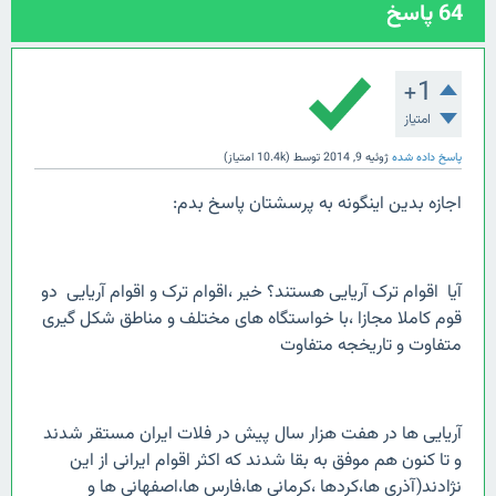
64
پاسخ
+1
امتیاز
پاسخ داده شده
ژوئیه 9, 2014
توسط
(
10.4k
امتیاز)
اجازه بدین اینگونه به پرسشتان پاسخ بدم:
آیا اقوام ترک آریایی هستند؟ خیر ،اقوام ترک و اقوام آریایی دو
قوم کاملا مجازا ،با خواستگاه های مختلف و مناطق شکل گیری
متفاوت و تاریخجه متفاوت
آریایی ها در هفت هزار سال پیش در فلات ایران مستقر شدند
و تا کنون هم موفق به بقا شدند که اکثر اقوام ایرانی از این
نژادند(آذری ها،کردها ،کرمانی ها،فارس ها،اصفهانی ها و