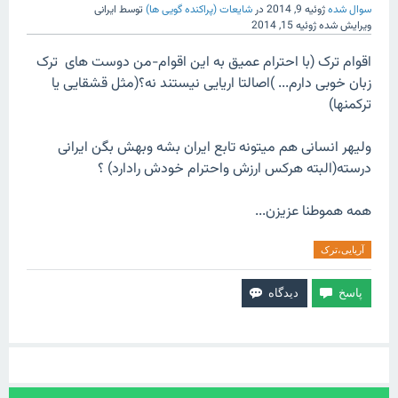
سوال شده
ژوئیه 9, 2014
در
شایعات (پراکنده گویی ها)
توسط
ایرانی
ویرایش شده
ژوئیه 15, 2014
اقوام ترک (با احترام عمیق به این اقوام-من دوست های ترک
زبان خوبی دارم... )اصالتا اریایی نیستند نه؟(مثل قشقایی یا
ترکمنها)
ولیهر انسانی هم میتونه تابع ایران بشه وبهش بگن ایرانی
درسته(البته هرکس ارزش واحترام خودش رادارد) ؟
همه هموطنا عزیزن...
آریایی،ترک