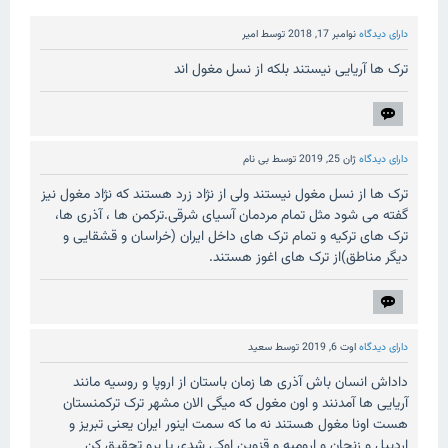
دارای دیدگاه
نوامبر 17, 2018
توسط
امیر
ترک ها آریایی نیستند بلکه از نسل مغول اند
دارای دیدگاه
ژان 25, 2019
توسط
بی نام
ترک ها از نسل مغول نیستند ولی از نژاد زرد هستند که نژاد مغول نیز
گفته می شود مثل تمام مردمان آسیای شرقی.ترکمن ها ، آذری ها،
ترک های ترکیه و تمام ترک های داخل ایران (خراسان و قشقایی و
دیگر مناطق)از ترک های اغوز هستند.
دارای دیدگاه
اوت 6, 2019
توسط
سعید
داداش انسان باش آذری ها زمان باستان از اروپا و روسیه مانند
آریایی ها آمدنند و اون مغول که میگی الان مشهر ترک ترکمنستان
هست اونا مغول هستند نه ما که سمت اینور ایران یعنی تبریز و
اردبیل و زنجان و ارومیه و قزوین اوکی شدی یا برو تحقیق کن