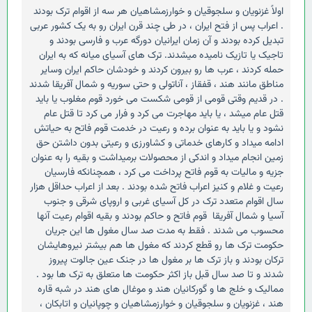
اولاً غزنویان و سلجوقیان و خوارزمشاهیان هر سه از اقوام ترک بودند
. اعراب پس از فتح ایران ، در طی چند قرن ایران رو به یک کشور عربی
تبدیل کرده بودند و آن زمان ایرانیان دورگه عرب و فارسی بودند و
تاجیک یا تازیک نامیده میشدند. ترک های آسیای میانه که به ایران
حمله کردند ، عرب ها رو بیرون کردند و خودشان حاکم ایران وسایر
مناطق مانند هند ، قفقاز ، آناتولی و حتی سوریه و شمال آفریقا شدند
. در قدیم وقتی قومی از قومی شکست می خورد قوم مغلوب یا باید
قتل عام میشد ، یا باید مهاجرت می کرد و فرار می کرد تا قتل عام
نشود و یا باید به عنوان برده و رعیت در خدمت قوم فاتح به حیاتش
ادامه میداد و کارهای خدماتی و کشاورزی و رعیتی بدون داشتن حق
زمین انجام میداد و اندکی از محصولات برمیداشت و بقیه را به عنوان
جزیه و مالیات به قوم فاتح پرداخت می کرد ، همچنانکه فارسیان
رعیت و غلام و کنیز اعراب فاتح شده بودند . بعد از اعراب حداقل هزار
سال اقوام متعدد ترک در کل آسیای غربی و اروپای شرقی و جنوب
آسیا و شمال آفریقا قوم فاتح و حاکم بودند و بقیه اقوام رعیت آنها
محسوب می شدند . فقط به مدت صد سال مغول ها این جریان
حکومت ترک ها رو قطع کردند که مغول ها هم بیشتر نیروهایشان
ترکان بودند و باز ترک ها بر مغول ها در جنک عین جالوت پیروز
شدند و تا صد سال قبل باز اکثر حکومت ها متعلق به ترک ها بود .
ممالیک و خلج ها و گورکانیان هند و موغال های هند در شبه قاره
هند ، غزنویان و سلجوقیان و خوارزمشاهیان و چوپانیان و اتابکان ،