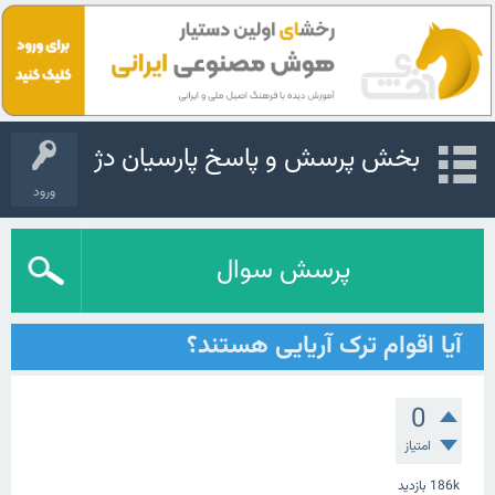
بخش پرسش و پاسخ پارسیان دژ
ورود
پرسش سوال
آیا اقوام ترک آریایی هستند؟
0
امتیاز
186k
بازدید