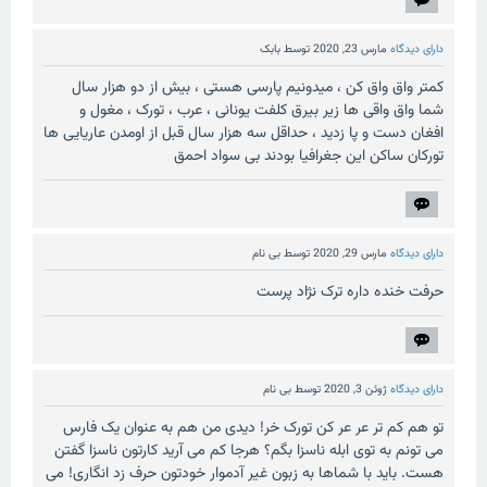
دارای دیدگاه
مارس 23, 2020
توسط
بابک
کمتر واق واق کن ، میدونیم پارسی هستی ، بیش از دو هزار سال
شما واق واقی ها زیر بیرق کلفت یونانی ، عرب ، تورک ، مغول و
افغان دست و پا زدید ، حداقل سه هزار سال قبل از اومدن عاریایی ها
تورکان ساکن این جغرافیا بودند بی سواد احمق
دارای دیدگاه
مارس 29, 2020
توسط
بی نام
حرفت خنده داره ترک نژاد پرست
دارای دیدگاه
ژوئن 3, 2020
توسط
بی نام
تو هم کم تر عر عر کن تورک خر! دیدی من هم به عنوان یک فارس
می تونم به توی ابله ناسزا بگم؟ هرجا کم می آرید کارتون ناسزا گفتن
هست. باید با شماها به زبون غیر آدموار خودتون حرف زد انگاری! می