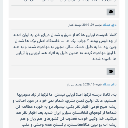
دارای دیدگاه
نوامبر 29, 2019
توسط
کمال
کاملا نادرست آریایی ها که از شرق و شمال دریای خزر به ایران آمدند
از چه قومی بودند ؟ جواب ترک ها ... خاستگاه اصلی ترک ها شمال
چین بود اما به دلیل خشک سالی مجبور به مهاجرت شدند و به هند
تا اروپا مهاجرت کردند به همین دلیل به افراد هند اروپایی یا آریایی
ها نامیده شدند
دارای دیدگاه
فوریه 16, 2020
توسط
بی نام
بله، کاملا درسته ترکها اصلا آریایی نیستن، ما ترکها از نزاد سومریها
هستیم، مالک اولین تمدن بشری، شمام نمی خواد در مورد اصالت و
ریشه هیچ قومی اظهار نظر بکنی، بیسواد برو یه خورده مطالعه کن.
شماها از کوههای افغانستان سرازیر ایران شدید بعد اظهار نظر هم
میکنید. خدا وکیلی خودت قضاوت کن کشورهای هم زبان و هم
ریشه ات رو ببین مثلاافغانستان، پاکستان همه وحشی و عقب