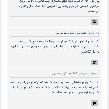
پدر تو را چه حاصل. دوتا قوم بختیاری وقشقایی از اصیل ترین
مردمون هستن هر کیم بخاد بی احترامی کنه شک ندارم که ولد
الزناست.
دارای دیدگاه
نوامبر 20, 2021
توسط
بی نام
رضا خان که خودش ترک قزاق بود..رضا خان به هیچ کس رحم
نکرد....الانم مردم ترک ادربایجان این پهلویها و پهلوی دوستها رو ارزو
به دل گذاشتن..
دارای دیدگاه
می 16, 2022
توسط
آیلین کشکولی
شما بختیاری قشقایی هستید؟@افتخارمه که ترکم.از قزلباش ها هم
بگیم که ترک بودن جد بزرگ قشقایی ها که سپاه صفوی بودند که تا
آخرین قطره خون از ایران محافظت کردند.