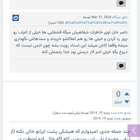
دارای دیدگاه
Mar 21, 2024
توسط
%d8%a8%d9%87%d9%86%d8%a7%d9%85
(
100
امتیاز)
ناصر خان توی خاطرات شفاهیش میگه قشقایی ها خیلی از اعراب رو
بزور رد کردن و خیلی ها رو هم املاکشو خریدند و سندهاش نگهداری
میشه واقعا کاش میشد این اسناد رویت بشه چون ادمی نیست که
دروغ بگه خیلی ادم کار درستی بود خدا رحمتش کنه
0
امتیاز
پاسخ داده شده
ژوئیه 10, 2014
توسط
ایرانی(نویسنده سوال)
ویرایش شده
ژوئیه 15, 2014
چند جمله جدی: امیدوارم که هیشکی پشت ایرانو خالی نکنه (از
اریایی وغیره اریایی این سرزمین )که اگه خالی کنه اونوقت در