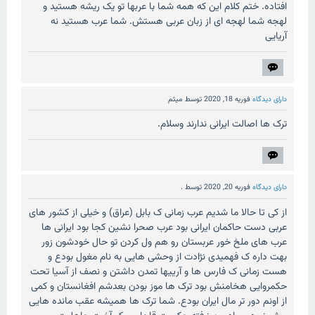
افتاده. ختم کلام این که همه شما با عربها تو یک ریشه هستید و
لهجه شما لهجه ای از زبان عربی هستش. شما عرب هستید نه
آریایی
دارای دیدگاه
فوریه 18, 2020
توسط
میثم
ترک ها اصالت ایرانی ندارند وسلام.
دارای دیدگاه
فوریه 20, 2020
توسط
.
از کی تا حالا ما شدیم عرب زمانی ک بابل (عراق) و خیلی از کشور های
عربی دست حاکمان ایرانی بود عرب صحرا نشین کجا بود ایرانی ها
عرب های ملخ خور عربستان رو هم ول کردن تو حال خودشون زور
بهت داره ک فهمیدی نژادت از وحشی هایی به نام مغول بودع و
هست زمانی ک فارس ها و آرییها تمدن داشتن و نصف از آسیا تحت
حکمروایی هخامنش بود ترک ها موز بودن بعدشم افغانستان و کمی
از اونم دور تر مال ایران بودع. شما ترک ها همیشه عقب مانده هایی