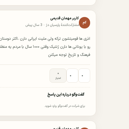
کاربر مهمان قدیمی
کم
مشارکت‌کنندهٔ پارسیان دژ ·
3 سال پیش
اذری ها قومیتشون ترکه ولی ملیت ایرانی دارن ،اکثر دوستا
رو با یونانی ها دارن ژنتیک وق
فرهنگ و تاریخ توجه میکنن
۰
۰
۰
امتیاز
گفت‌وگو درباره این پاسخ
برای شرکت در گفت‌وگو وارد شوید.