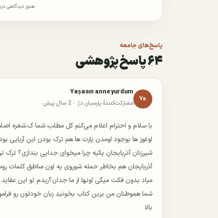
هنوز دیدگاهی در
پاسخ‌های جامعه
۶۴ پاسخ پژوهشی
Yaşasın anne yurdum
Ya
مشارکت‌کنندهٔ پارسیان دژ ·
2 سال پیش
با سلام و احترام اعلام می‌کنم کل مطلب شما ک.شعره اصلا 
اوغوز ها بوجود اومدن پارت ها هم ترک بودن این آریایی بو
شیرزنان آذربایجان یکیه چرا میخوای جدایی بندازی؟ ترک تر
آذربایجان هم بخاطر حمله شوروی یه اون مناطق کلمات رو
میاد بدون فکت میگی اونها از ما جدان؟ریدم تو این عقاید پ
شما هموطنان من برین کتاب بخونید زبان خودتون رو فراموش
بالا