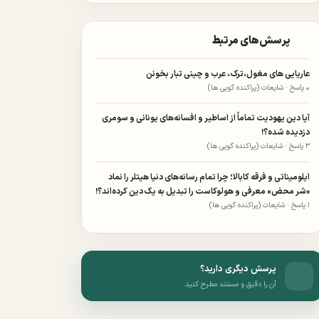
پرسش‌های مرتبط
عاریایی های مغول،ترک، عرب و چینی تبار بخونن
۰ پاسخ · شایعات (پراکنده گویی ها)
آیا دین یهودیت تماماً از اساطیر و افسانه‌های یونانی و سومری
دزدیده شده؟!
۳ پاسخ · شایعات (پراکنده گویی ها)
ایلومیناتی و فرقه کابالا؛ چرا تمام رسانه‌های دنیا هیتلر را نماد
«شر محض» معرفی و هولوکاست را تبدیل به یک دین کرده‌اند؟!
۱ پاسخ · شایعات (پراکنده گویی ها)
پرسش دیگری دارید؟
آن را دقیق و مستند مطرح کنید.