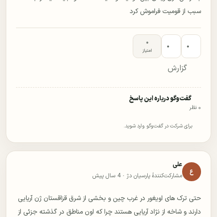
سبب از قومیت فراموش کرد
۰
۰
۰
امتیاز
گزارش
گفت‌وگو درباره این پاسخ
۰ نظر
برای شرکت در گفت‌وگو وارد شوید.
علی
ع
مشارکت‌کنندهٔ پارسیان دژ ·
4 سال پیش
حتی ترک های اویغور در غرب چین و بخشی از شرق قزاقستان ژن آریایی
دارند و شاخه از نژاد آریایی هستند چرا که اون مناطق در گذشته جزئی از