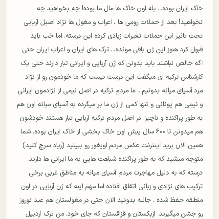
خاک ایران بوده... بله اون خاک ها مال ما بوده! چه بخواهید چه
نخواهید! بعد از حملات رومی ها ، اعراب و مغول ها نژاد اصیل آریایی
تحت تاثیر این حملات تغیرات زیادی کرده این درسته. اما خب باید
قبول کرد هنوز این ژن باقی مونده... ترک های ایران و اعراب ایران حتی
اگه خالص نباشند باید بدونن که ژن آریایی و ایرانی تبار دارند حتی یک
کارشناس ترکیه ای میگفت این درست نیست که ما خودمون رو از نژاد
مرد آسیای میانه بدونیم... ما مردم ترکیه در اصل نیمی از نژادمون ایرانی
و نیمی هم یونانی و تنها کمی از ژن ما بر میگرده به آسیای میانه اون هم
به طور پراکنده و ناچیز. در اصل مردم ترکیه آریایی تبار هستند خودشون
هم میدونن تا ۶۰۰ سال پیش اون خاک بخشی از خاک ایران بوده‌. شما
همین الان برید اینترنت عکس مردم اویغور رو ببینید (زیاد سرچ کنید)
متوجه میشید که به طور پراکنده شباهت هایی به ما ایرانی ها دارند.
درسته که به دلیل مهاجرت مردم آسیای میانه به مناطق غربی برخی
ترکیب های نژادی و زبانی اتفاق افتاده اما مهم اینه که ژن آریایی در اون
منطقه حفظ شده . جالبه بدونید الان حتی در مغولستان هم عید نوروز
رو جشن میگیرند. ازبکستان و قزاقستان که جای خود. من ترک اردبیل