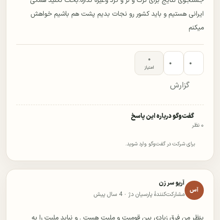
جستجوی نتایج برای ترک و لر و کرد وغیره نداره.بحث نکنید همگی
ایرانی هستیم و باید کشور رو نجات بدیم پشت هم باشیم خواهش
میکنم
۰
۰
۰
امتیاز
گزارش
گفت‌وگو درباره این پاسخ
۰ نظر
برای شرکت در گفت‌وگو وارد شوید.
آریو سر زن
آس
مشارکت‌کنندهٔ پارسیان دژ ·
4 سال پیش
بنظر من فرق زیادی بین قومیت و ملیت هست . و نباید ملیت را به