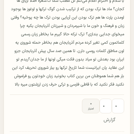
با سلام و احترام اعلام می‌کنم کل مطلب شما ک.شعره اصلا آریای ها
کجان؟ ماد ها ترک بودن که از ترکیب شدن گوگ ترکها و اوغوز ها بوجود
اومدن پارت ها هم ترک بودن این آریایی بودن ترک ها چه پوخیه؟ وقتی
زبان و فرهنگ و خون ما با شیرمردان و شیرزنان آذربایجان یکیه چرا
میخوای جدایی بندازی؟ ترک ترکه حالا گیرم ما بخاطر زبان رسمی
کلماتمون کمی تغیر کرده مردم آذربایجان هم بخاطر حمله شوروی یه
اون مناطق کلمات روسی دارن. تا همین صد سال پیش آذربایجان جزو
ایران بود بعدش تو میاد بدون فکت میگی اونها از ما جدان؟ریدم تو
این عقاید پان ایرانیست شما تاریخ ترکها رو یبار شوروی تحریف کرد این
بار هم شما هموطنان من برین کتاب بخونید زبان خودتون رو فراموش
نکنید فکر نکنید که با قاطی فارسی و ترکی حرف زدن ارزشتون میره بالا
۰
۰
۰
امتیاز
گزارش