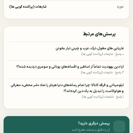
حوزه
شایعات (پراکنده گویی ها)
پرسش‌های مرتبط
عاریایی های مغول،ترک، عرب و چینی تبار بخونن
۰ پاسخ · شایعات (پراکنده گویی ها)
آیا دین یهودیت تماماً از اساطیر و افسانه‌های یونانی و سومری دزدیده شده؟!
۳ پاسخ · شایعات (پراکنده گویی ها)
ایلومیناتی و فرقه کابالا؛ چرا تمام رسانه‌های دنیا هیتلر را نماد «شر محض» معرفی
و هولوکاست را تبدیل به یک دین کرده‌اند؟!
۱ پاسخ · شایعات (پراکنده گویی ها)
پرسش دیگری دارید؟
آن را دقیق و مستند مطرح کنید.