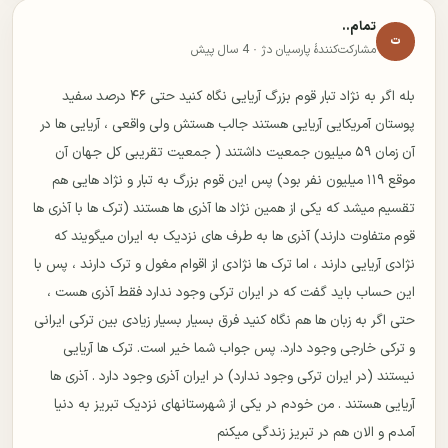
تمام..
ت
مشارکت‌کنندهٔ پارسیان دژ ·
4 سال پیش
بله اگر به نژاد تبار قوم بزرگ آریایی نگاه کنید حتی ۴۶ درصد سفید
پوستان آمریکایی آریایی هستند جالب هستش ولی واقعی ، آریایی ها در
آن زمان ۵۹ میلیون جمعیت داشتند ( جمعیت تقریبی کل جهان آن
موقع ۱۱۹ میلیون نفر بود) پس این قوم بزرگ به تبار و نژاد هایی هم
تقسیم میشد که یکی از همین نژاد ها آذری ها هستند (ترک ها با آذری ها
قوم متفاوت دارند) آذری ها به طرف های نزدیک به ایران میگویند که
نژادی آریایی دارند ، اما ترک ها نژادی از اقوام مغول و ترک دارند ، پس با
این حساب باید گفت که در ایران ترکی وجود ندارد فقط آذری هست ،
حتی اگر به زبان ها هم نگاه کنید فرق بسیار بسیار زیادی بین ترکی ایرانی
و ترکی خارجی وجود دارد. پس جواب شما خیر است. ترک ها آریایی
نیستند (در ایران ترکی وجود ندارد) در ایران آذری وجود دارد . آذری ها
آریایی هستند . من خودم در یکی از شهرستانهای نزدیک تبریز به دنیا
آمدم و الان هم در تبریز زندگی میکنم