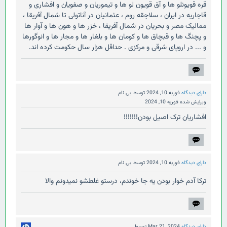
قره قویونلو ها و آق قویون لو ها و تیموریان و صفویان و افشاری و
قاجاریه در ایران ، سلاجقه روم ، عثمانیان در آناتولی تا شمال آفریقا ،
ممالیک مصر و بحریان در شمال آفریقا ، خزر ها و هون ها و آوار ها
و پچنگ ها و قبچاق ها و کومان ها و بلغار ها و مجار ها و انوگورها
و ... در اروپای شرقی و مرکزی . حداقل هزار سال حکومت کرده اند.
دارای دیدگاه
فوریه 10, 2024
توسط
بی نام
ویرایش شده
فوریه 10, 2024
افشاریان ترک اصیل بودن!!!!!!!
دارای دیدگاه
فوریه 10, 2024
توسط
بی نام
ترکا آدم خوار بودن یه جا خوندم، درستو غلطشو نمیدونم والا
دارای دیدگاه
Mar 21, 2024
توسط