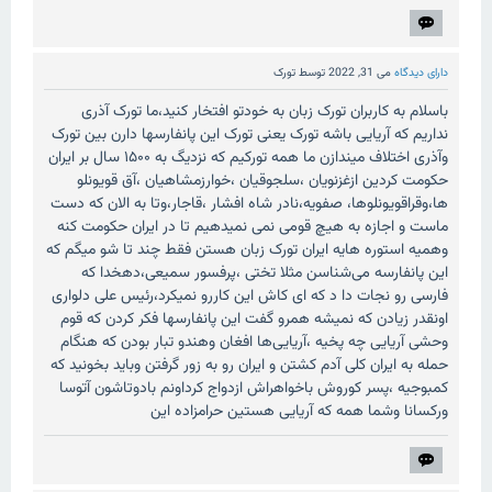
دارای دیدگاه
می 31, 2022
توسط
تورک
باسلام به کاربران تورک زبان به خودتو افتخار کنید،ما تورک آذری
نداریم که آریایی باشه تورک یعنی تورک این پانفارسها دارن بین تورک
وآذری اختلاف میندازن ما همه تورکیم که نزدیگ به ۱۵۰۰ سال بر ایران
حکومت کردین ازغزنویان ،سلجوقیان ،خوارزمشاهیان ،آق قویونلو
ها،وقراقویونلوها، صفویه،نادر شاه افشار ،قاجار،وتا به الان که دست
ماست و اجازه به هیچ قومی نمی نمیدهیم تا در ایران حکومت کنه
وهمیه استوره هایه ایران تورک زبان هستن فقط چند تا شو میگم که
این پانفارسه می‌شناسن مثلا تختی ،پرفسور سمیعی،دهخدا که
فارسی رو نجات دا د که ای کاش این کاررو نمیکرد،رئیس علی دلواری
اونقدر زیادن که نمیشه همرو گفت این پانفارسها فکر کردن که قوم
وحشی آریایی چه پخیه ،آریایی‌ها افغان وهندو تبار بودن که هنگام
حمله به ایران کلی آدم کشتن و ایران رو به زور گرفتن وباید بخونید که
کمبوجيه ،پسر کوروش باخواهراش ازدواج کرداونم بادوتاشون آتوسا
ورکسانا وشما همه که آریایی هستین حرامزاده این