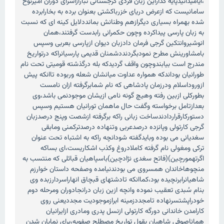
،ایامیدانیدپایه گذاراین زبان فردی گرجستانی تبارازاسرای دوران امیرنوح
سامانیست که ازعرض دریای خزرباکشتی بعنوان برده به بخارابرده
شده بهمراه بسیاری دیگرازهم وطنانش بمانددلایل کینه ای که نسبت
به زبان پارسی پیداکرده وچون حکمرانی رابدست گرفتند،همان
انوشیروانتکین گرجی فرمان دادزبان دیوان ازپارسی بعربی وسپس
بامشاورینش مطرح نمودبگردنددشمنان قدیمی پارسیانراکه درتواریخ
مندرج است بیابندوچون واقف گردیدکه بله درگذشته قومیتی تحت نام
طورانیان بوداندکه همواره عداوت میانشان شعله وربوده تاانکه پیش
ازوروداسلام ودرزمان پادشاهی که نام شمابرگرفته ازان نامست
بطورکلی ازبین رفته وهیچ گونه نامی ازیشان موجودنمی باشد،وی
بعدازتامل برخواسته وگفت حال ماهمان تورانیان هستیم وسپس
دستورکارقراردادندساخت زبانی راکه برگرفته ازشصت وپنج درصدزبان
گرجی کارتولی وپانزده درصدعربی وتنهاده درصدترکمنی ومابقی
سغدیانی می بوده وبایدگفته شودانچه راکه به اشتباه تحت عنوان
ترکی ومغولی نام گرفته کاملادروغ وکذب اشکاریست،ای بساکه
اگرتهمورچین)(فاتح سغدی نژادچین)باسپاهیان قبائلی که منتسب به
منچوهاخاندان همسروی می بودندنیامده وصفحه داستان خوارزم
شاهیانرابرنچیده بود،کماانکه تادشتهای قبچاق انهاراسردارزبده وی
بنام سُبدی تعقیب نموده وانچه ازین زبان درانجادوران ومرحله دوم
خودراپشتسرنهاده تامجددزمینه ابرازموجودیت مجددیعنی روی
کارامدن خاندانی دورگه کارتولی ازنسل پدری ومادری ازایرانیان
هماناصوفی شاهیان بقول تواریخ مصطلح صفویه،برای نمایان شدن