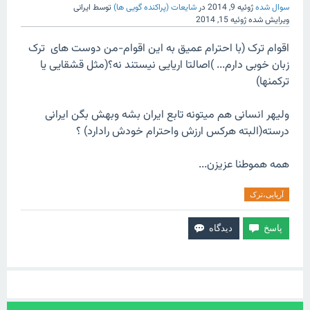
سوال شده
ژوئیه 9, 2014
در
شایعات (پراکنده گویی ها)
توسط
ایرانی
ویرایش شده
ژوئیه 15, 2014
اقوام ترک (با احترام عمیق به این اقوام-من دوست های ترک
زبان خوبی دارم... )اصالتا اریایی نیستند نه؟(مثل قشقایی یا
ترکمنها)
ولیهر انسانی هم میتونه تابع ایران بشه وبهش بگن ایرانی
درسته(البته هرکس ارزش واحترام خودش رادارد) ؟
همه هموطنا عزیزن...
آریایی،ترک