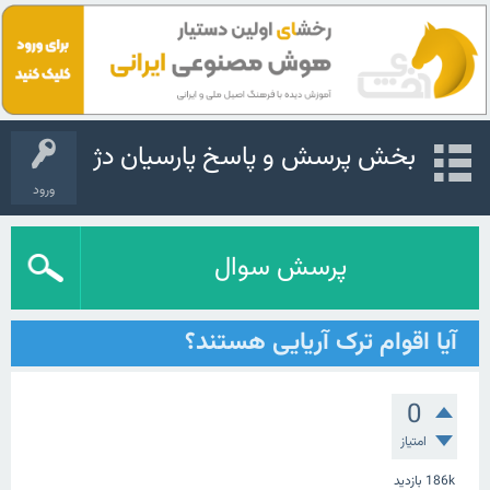
بخش پرسش و پاسخ پارسیان دژ
ورود
پرسش سوال
آیا اقوام ترک آریایی هستند؟
0
امتیاز
186k
بازدید