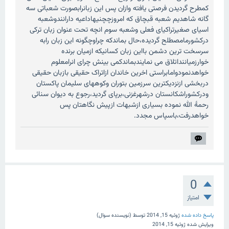
کمطرح گردیدن فرصتی یافته وازان پس این زبانرابصورت شعباتی سه
گانه شاهدیم شعبه قبچاق که امروزچچنیهاداعیه دارانندوشعبه
اسیای صغیرتراکیای فعلی وشعبه سوم انچه تحت عنوان زبان ترکی
درکشورمامصطلح گردیده،حال بماندکه چراوچگونه این زبان رابه
سرسخت ترین دشمن بااین زبان کسانیکه ازمیان برنده
خوارزمیاننداتلاق می نمایندبماندکمی بینش چرای انرامعلوم
خواهدنمودوامابراستی اخرین خاندان ازاتراک حقیقی بازبان حقیقی
دربخشی ازنزدیکترین سرزمین بتوران وکوههای سلیمان پاکستان
ودرکشوراشکانستان درشهرغزنی،برپای گردید،رجوع به دیوان سنائی
رحمۀ الله نموده بسیاری ازشبهات ازپیش نگاهتان پس
خواهدرفت،باسپاس مجدد.
0
امتیاز
پاسخ داده شده
ژوئیه 15, 2014
توسط
(نویسنده سوال)
ویرایش شده
ژوئیه 15, 2014