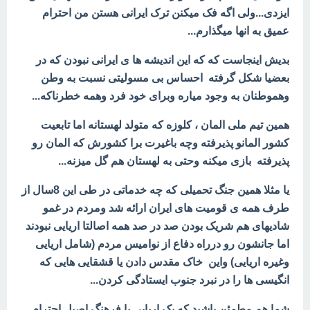
ایزدی...ولی اگه فک میکنن ترک ایرانی هستن من احترام
عمیق به انها میگذارم...
بدیش اینجاست که که این اندیشه ها ی ایرانی نبودن که در
بعضیا شکل گرفته احساس بی مسولیتی نسبت به وطن
وهموطنان به وجود میاره وبرای خود فرد وهمه خطرناکه...
همین تیم ملی المان ، کلوزه که متولد لهستانه اما تابعیت
کشور المانو پذیرفته وچه باغیرت برا کشورش که المان رو
پذیرفته بازی میکنه وحتی به لهستان هم گل میزنه...
یا مثلا همین جنگ تحمیلی که چه خدماتی در طی این 8سال از
طرف همه ی قومیت های ایران ارائه شد ومردم در غمو
شادیهای هم شریک بودن صد در صد همه اصالتا اریایی نبودند
اما جانشون رو درراه دفاع از نوامیس مردم (شامل اریایی
وغیره اریایی) واین خاک مقدس دادن یا
قشقایی هایی که
انگیسی ها را در نبرد جنوب ایستادگی کردن...
شما هم مطمئن باشید که یک اریایی با فرهنگ اصیل احترام