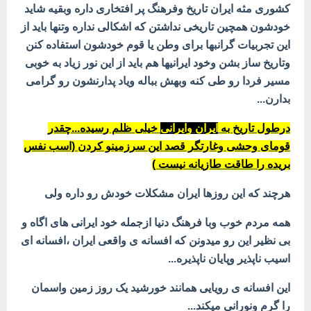
کشوری مثه ایران تاریخ وفرهنگ پر افتخاری داره وبقیه شاید
خودشون همچین تاریخی نداشتن که اشکالی نداره وتنها باید از
این تجربیات گرانبها برای وطن یا قوم خودشون استفاده کنن
وتاریخ ساز بشن وخود ایرانیها هم باید از این نور زیاد به خوبی
مسیر فردا رو طی کنه وبهش بباله ویاد پدارنشون رو گرامی
بدارن...
درطول تاریخ به
ایران وایرانی
خیلی ظلم رسیده...چقدر
قومای وحشی وغارتگر قصد این سرزمینو کردن (اسب نفس
بریده را طاقت طازیانه نیست )
هرچند که این روزها ایران مشکلات خودش رو داره ولی
همه مردم خوب وبا فرهنگ دنیا ازجمله خود ایرانی های اگاه و
بی نظیر این رو میدونن که افسانه ی واقعی ایران ،افسانه ای
اسیب ناپذیر وپایان ناپذیره...
این افسانه ی رویایی همانند خورشید یک روز زمین واسمان
را گرم ونورانی میکند...