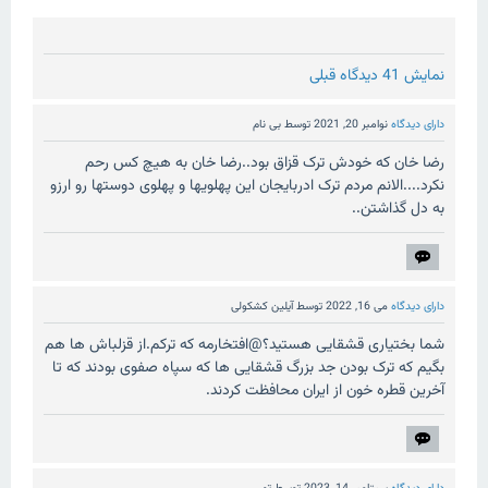
نمایش 41 دیدگاه قبلی
دارای دیدگاه
نوامبر 20, 2021
توسط
بی نام
رضا خان که خودش ترک قزاق بود..رضا خان به هیچ کس رحم
نکرد....الانم مردم ترک ادربایجان این پهلویها و پهلوی دوستها رو ارزو
به دل گذاشتن..
دارای دیدگاه
می 16, 2022
توسط
آیلین کشکولی
شما بختیاری قشقایی هستید؟@افتخارمه که ترکم.از قزلباش ها هم
بگیم که ترک بودن جد بزرگ قشقایی ها که سپاه صفوی بودند که تا
آخرین قطره خون از ایران محافظت کردند.