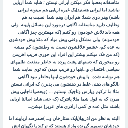
متاسفانه بعضیا فکر میکنن ایرانی نیستن ؛ شاید شما اریایی
نباشید اما ایرانی هستید(یک غیره اریایی هم میتونه ایرانی
باشه) وهر دوی شما؛ هم ایران وهم شما نسبت به هم
وظایف دارید متاسفانه اگاهی درمورد این مسائل پایینه ولی
همه باید تلاش خودمون رو کنیم (که مهمترین چیز اگاهی
خودمونه) ولی مشکل وقتی پیش میاد که مثلا پیش خودشون
یه عده کم، عشقو علاقشون نسبت به وطنشون کم میشه
(که من فک میکنم بیشتر این افراد این جوری فریب اهریمن
رو میخورن که دستهای پشت پرده به خاطر منفعت طلبیهای
سیاسی،اقتصای و...اینها رو فریب میدن که توی سایت شما
هم نوشته شده یا پیش خودشون اینها بخاطر نبود اگاهی
،الگو های ذهنی غلط در ذهنشون می پذیرن که ایرانی نیستن
مثلا ما ترکیم وپارس وتاجیک نیستیم ... )وبعضیا تاجایی پیش
میرن که به قول شما مثلا پانترک (که حتی شاید اصالتا اریایی
باشند مثل عده ی کمی ازاذری های عزیز) میشن...
البته به نظر من اذریها(پاپک،ستارخان و... )صدرصد اریاییند اما
خودشان تصمیم گیرنده وازاد هستند که ترکند یا نگهبان اتش