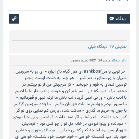
نمایش 19 دیدگاه قبلی
دارای دیدگاه
مارس 24, 2021
توسط
محمود
خر تویی یا من)ashkbos ای هرز گیاه باغ ایران - ای رو به سرزمین
شیران بازی ننمای با دم شیر – هر چند به دست اوست زنجیر
توهین ننمای به قوم و خویشم - کز هرجهتی من از تو پیشم در
محضر ترک ادب نگه دار - سر خم کن و حرمت و ادب دار ما با ادبیم
با ادب باش - وز بی ادبی گزیده لب باش ما ترک غیور و قهرمانیم -
ما سرور مردم جهانیم ما ملت قهرمان ترکیم - ما زاده سرزمین گرگیم
پا چون به حریم ما گذاری - ساکت شده، پارس کم نمایی روی تو گر
کمی حیا داشت - اندیشه تو اگر صفا داشت گر احمق و بی حیا نبودی
- درمانده و بینوا نبودی در خانه دل تو را چو کس بود - فرمایش
شهریار بس بود اما چه کنم که بی حیایی - تو مظهر جوری و جفایی
خود بند ادب گسسته خواهی - خود حرمت خود شکسته خواهی ای