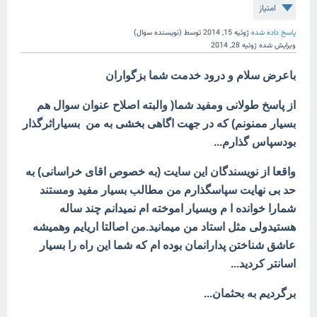
امتیاز
پاسخ داده شده
ژوئیه 15, 2014
توسط
(نویسنده سوال)
ویرایش شده
ژوئیه 28, 2014
باعرض سلام و درود خدمت شما بزگواران
از پاسخ طولانی ومفید شما( والبته اصلاح عنوان سوال هم
بسیار ممنونم) که در جهت اگاهی بخشی به من بسیاراثرگذار
بودسپاس گذارم...
واقعا از نویسندگان این سایت (به خصوص اقای خراسانی) به
حد بی نهایت سپاسگذارم من مطالب بسیار مفید ومستند
شمارا خوانده ا م وبسیار اموخته ام نمیدانم چند ساله
هستیدولی مثل استاد من میمانید.من اصالتا اریایم وهمیشه
عاشق شناختن پدارانمان بوده ام که شما این راه را بسیار
اسانتر کردید...
برگردیم به بحثمان...