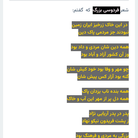
شعر
فردوسی بزرگ
که گفتم:
در این خاک زرخیز ایران زمین
نبودند جز مردمی پاک دین
همه دین شان مردی و داد بود
وز آن کشور آزاد و آباد بود
چو مهر و وفا بود خود کیش شان
گنه بود آزار کس پیش شان
همه بنده ناب یزدان پاک
همه دل پر از مهر این آب و خاک
پدر در پدر آریایی نژاد
ز پشت فریدون نیکو نهاد
بزرگی به مردی و فرهنگ بود