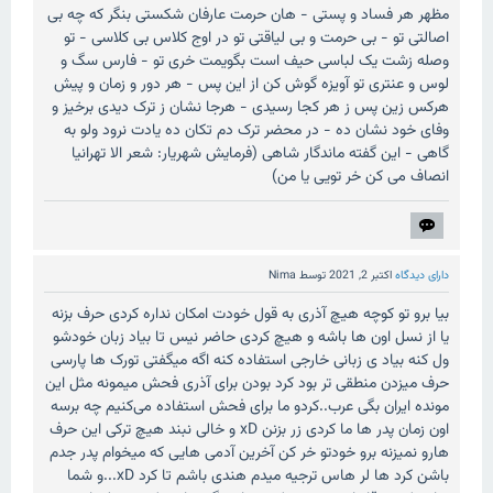
مظهر هر فساد و پستی - هان حرمت عارفان شکستی بنگر که چه بی
اصالتی تو - بی حرمت و بی لیاقتی تو در اوج کلاس بی کلاسی - تو
وصله زشت یک لباسی حیف است بگویمت خری تو - فارس سگ و
لوس و عنتری تو آویزه گوش کن از این پس - هر دور و زمان و پیش
هرکس زین پس ز هر کجا رسیدی - هرجا نشان ز ترک دیدی برخیز و
وفای خود نشان ده - در محضر ترک دم تکان ده یادت نرود ولو به
گاهی - این گفته ماندگار شاهی (فرمایش شهریار: شعر الا تهرانیا
انصاف می کن خر تویی یا من)
دارای دیدگاه
اکتبر 2, 2021
توسط
Nima
بیا برو تو کوچه هیچ آذری به قول خودت امکان نداره کردی حرف بزنه
یا از نسل اون ها باشه و هیچ کردی حاضر نیس تا بیاد زبان خودشو
ول کنه بیاد ی زبانی خارجی استفاده کنه اگه میگفتی تورک ها پارسی
حرف میزدن منطقی تر بود کرد بودن برای آذری فحش میمونه مثل این
مونده ایران بگی عرب..کردو ما برای فحش استفاده می‌کنیم چه برسه
اون زمان پدر ها ما کردی زر بزنن xD و خالی نبند هیچ ترکی این حرف
هارو نمیزنه برو خودتو خر کن آخرین آدمی هایی که میخوام پدر جدم
باشن کرد ها لر هاس ترجیه میدم هندی باشم تا کرد xD...و شما