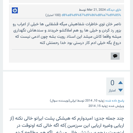
دارای دیدگاه
Mar 21, 2024
توسط
%d8%a8%d9%87%d9%86%d8%a7%d9%85
(
100
امتیاز)
ناصر خان توی خاطرات شفاهیش میگه قشقایی ها خیلی از اعراب رو
بزور رد کردن و خیلی ها رو هم املاکشو خریدند و سندهاش نگهداری
میشه واقعا کاش میشد این اسناد رویت بشه چون ادمی نیست که
دروغ بگه خیلی ادم کار درستی بود خدا رحمتش کنه
0
امتیاز
پاسخ داده شده
ژوئیه 10, 2014
توسط
ایرانی(نویسنده سوال)
ویرایش شده
ژوئیه 15, 2014
چند جمله جدی: امیدوارم که هیشکی پشت ایرانو خالی نکنه (از
اریایی وغیره اریایی این سرزمین )که اگه خالی کنه اونوقت در
اینصورت بدجوری پشتش خالی میشه...اگه هم مطالعه کرده