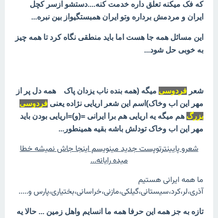
که فک میکنه تعلق داره خدمت کنه....دستشو ازسر کچل
ایران و مردمش برداره وتو ایران همبستگیواز بین نبره...
این مسائل همه جا هست اما باید منطقی نگاه کرد تا همه چیز
به خوبی حل شود...
شعر
فردوسی
میگه (همه بنده ناب یزدان پاک همه دل پر از
مهر این اب وخاک)اسم این شعر اریایی نژاده یعنی
فردوسی
بزرگ
هم میگه یه اریایی هم برا ایرانی =(و)=اریایی بودن باید
مهر این اب وخاک تودلش باشه بقیه همینطور...
شعرو پایینترتوپست جدید مینویسم اینجا جاش نمیشه خطا
میده رایانه...
ما همه ایرانی هستیم
آذری،لر،کرد،سیستانی،گیلکی،مازنی،خراسانی،بختیاری،پارس و.....
تازه به جز همه این حرفا همه ما انسایم واهل زمین ... حالا یه