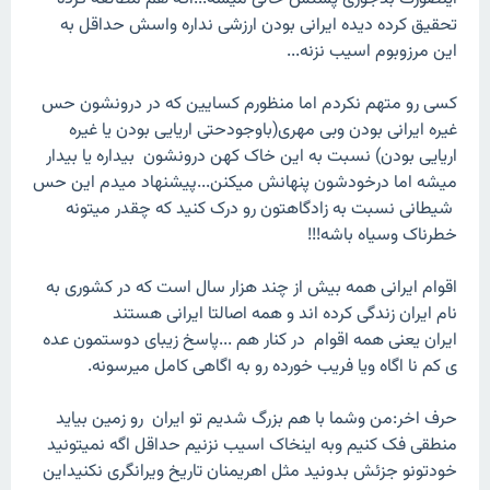
تحقیق کرده دیده ایرانی بودن ارزشی نداره واسش حداقل به
این مرزوبوم اسیب نزنه...
کسی رو متهم نکردم اما منظورم کسایین که در درونشون حس
غیره ایرانی بودن وبی مهری(باوجودحتی اریایی بودن یا غیره
اریایی بودن) نسبت به این خاک کهن درونشون بیداره یا بیدار
میشه اما درخودشون پنهانش میکنن...پیشنهاد میدم این حس
شیطانی نسبت به زادگاهتون رو درک کنید که چقدر میتونه
خطرناک وسیاه باشه!!!
اقوام ایرانی همه بیش از چند هزار سال است که در کشوری به
نام ایران زندگی کرده اند و همه اصالتا ایرانی هستند
ایران یعنی همه اقوام در کنار هم ...پاسخ زیبای دوستمون عده
ی کم نا اگاه ویا فریب خورده رو به اگاهی کامل میرسونه.
حرف اخر:من وشما با هم بزرگ شدیم تو ایران رو زمین بیاید
منطقی فک کنیم وبه اینخاک اسیب نزنیم حداقل اگه نمیتونید
خودتونو جزئش بدونید مثل اهریمنان تاریخ ویرانگری نکنیداین