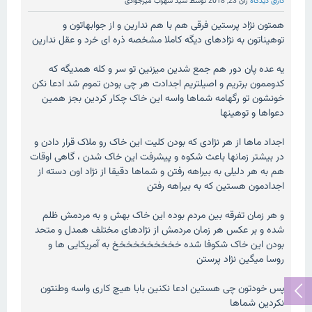
دارای دیدگاه
ژان 23, 2018
توسط
سید سهراب میرجوادی
همتون نژاد پرستین فرقی هم با هم ندارین و از جوابهاتون و
توهیناتون به نژادهای دیگه کاملا مشخصه ذره ای خرد و عقل ندارین
یه عده پان دور هم جمع شدین میزنین تو سر و کله همدیگه که
کدوممون برتریم و اصیلتریم اجدادت هر چی بودن تموم شد ادعا نکن
خونشون تو رگهامه شماها واسه این خاک چکار کردین بجز همین
دعواها و توهینها
اجداد ماها از هر نژادی که بودن کلیت این خاک رو ملاک قرار دادن و
در بیشتر زمانها باعث شکوه و پیشرفت این خاک شدن ، گاهی اوقات
هم به هر دلیلی به بیراهه رفتن و شماها دقیقا از نژاد اون دسته از
اجدادمون هستین که به بیراهه رفتن
و هر زمان تفرقه بین مردم بوده این خاک بهش و به مردمش ظلم
شده و بر عکس هر زمان مردمش از نژادهای مختلف همدل و متحد
بودن این خاک شکوفا شده خخخخخخخخخخ به آمریکایی ها و
روسا میگین نژاد پرستن
پس خودتون چی هستین ادعا نکنین بابا هیچ کاری واسه وطنتون
نکردین شماها