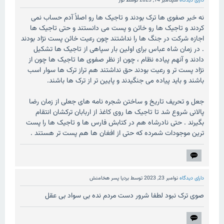
دارای دیدگاه
سپتامبر 14, 2023
توسط
تور
نه خیر صفوی ها ترک بودند و تاجیک ها رو اصلاً آدم حساب نمی
کردند و تاجیک ها رو خائن و پست می دانستند و حتی تاجیک ها
اجازه شرکت در جنگ ها را نداشتند چون رعیت خائن پست نژاد بودند
. در زمان شاه عباس برای اولین بار سپاهی از تاجیک ها تشکیل
دادند و آنهم پیاده نظام ، چون از نظر صفوی ها تاجیک ها چون از
نژاد پست تر و رعیت بودند حق نداشتند هم تراز ترک ها سوار اسب
باشند و باید پیاده می جنگیدند و پایین تر از ترک ها باشند.
جعل و تحریف تاریخ و ساختن شجره نامه های جعلی از زمان رضا
پالانی شروع شد تا تاجیک ها روی کاغذ از اربابان ترکشان انتقام
بگیرند . حتی نادرشاه هم در کتابش فارس ها و تاجیک ها را پست
ترین موجودات شمرده که حتی از افغان ها هم پست تر هستند .
دارای دیدگاه
نوامبر 23, 2023
توسط
بردیا پسر هخامنش
صوی ترک نبود لطفا شرور دست مردم نده بی سواد بی عقل