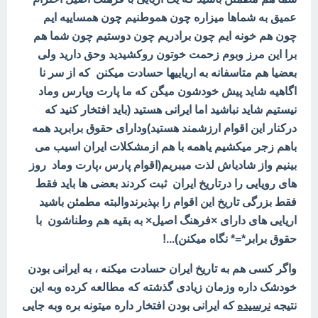
عمیق به شماها میزاره چون هموطنیم چون همساییه ایم
چون هم خونه ایم چون برادریم چون دوستیم چون شما هم
برا این مرز وبوم زحمت خوتون روکشیدید وحق دارید ولی
بعضیا هم متاسفانه به اریاییها حسادت میکنن که از سر نا
اگاهیه شاید پیش خودشون میگن که ما پارت وپارس وماد
نیستیم شاید نباشید اما ایرانی هستید (باید افتخار کنید که
درکنار این اقوام ارزشمند هستید)ودارای حقوق برابرید همه
باهم زجر میکشیم یاهمه با هم ازمشکلات ایران اسیب می
بینیم واز شادیاش لذت میبریم(اقوام پارس ،پارت وماد روز
های رویایی را درتاریخ ایران ثبت کردند بعضی ها باید فقط
فقط بزرگی تاریخ این اقوام را بپذیرندوالبته مطمئن باشید
اریایی های دارای ×فرهنگ اصیل× به بقیه هم وطناشون با
حقوق برابر*=* نگاه میکنن)...!
واگر کسی هم به تاریخ ایران حسادت میکنه ، به ایرانی بودن
خودشک داره وزمان زیادی گذشته که مطالعه کرده وبه این
نتیجه
نرسیده
که ایرانی بودن افتخار داره میتونه بره وبه جایی