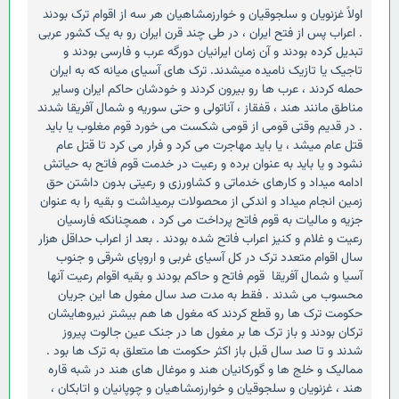
اولاً غزنویان و سلجوقیان و خوارزمشاهیان هر سه از اقوام ترک بودند
. اعراب پس از فتح ایران ، در طی چند قرن ایران رو به یک کشور عربی
تبدیل کرده بودند و آن زمان ایرانیان دورگه عرب و فارسی بودند و
تاجیک یا تازیک نامیده میشدند. ترک های آسیای میانه که به ایران
حمله کردند ، عرب ها رو بیرون کردند و خودشان حاکم ایران وسایر
مناطق مانند هند ، قفقاز ، آناتولی و حتی سوریه و شمال آفریقا شدند
. در قدیم وقتی قومی از قومی شکست می خورد قوم مغلوب یا باید
قتل عام میشد ، یا باید مهاجرت می کرد و فرار می کرد تا قتل عام
نشود و یا باید به عنوان برده و رعیت در خدمت قوم فاتح به حیاتش
ادامه میداد و کارهای خدماتی و کشاورزی و رعیتی بدون داشتن حق
زمین انجام میداد و اندکی از محصولات برمیداشت و بقیه را به عنوان
جزیه و مالیات به قوم فاتح پرداخت می کرد ، همچنانکه فارسیان
رعیت و غلام و کنیز اعراب فاتح شده بودند . بعد از اعراب حداقل هزار
سال اقوام متعدد ترک در کل آسیای غربی و اروپای شرقی و جنوب
آسیا و شمال آفریقا قوم فاتح و حاکم بودند و بقیه اقوام رعیت آنها
محسوب می شدند . فقط به مدت صد سال مغول ها این جریان
حکومت ترک ها رو قطع کردند که مغول ها هم بیشتر نیروهایشان
ترکان بودند و باز ترک ها بر مغول ها در جنک عین جالوت پیروز
شدند و تا صد سال قبل باز اکثر حکومت ها متعلق به ترک ها بود .
ممالیک و خلج ها و گورکانیان هند و موغال های هند در شبه قاره
هند ، غزنویان و سلجوقیان و خوارزمشاهیان و چوپانیان و اتابکان ،