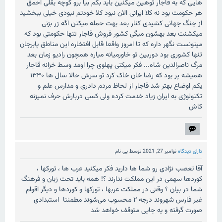
هایی که به قاجار توهین میکنین باید بگم بیا برو کوچه بقلی احمق
هر حکومت بود نه کلا ایرانی الان نبود کلا خودتم نبودی خیلی ببخشید
از جنگ جهانی کشیدی کنار بعد بهت حمله میکنن اگه زر بزنی
میکشنت بعد بهشون میگی کشور فروش قاجار تنها حکومتی بود که
میتونست نگهر داره که تا امروز واقعا قابل افتخاره این مناطق پابرجان
تنها کشوری بود دوربین تو خاورمیانه میاره همچون رادیو زمان بعد
مرگ ناصرالدین شاه... فکر میکنی پهلوی چرا اومد وسط خزانه قاجار
همیشه پر بود که رضا خان خاک کرد تو سرش حالا سال ها ۱۳۳۰
یکم اوضاع بهتر شد قاجار از لحاظ مردم دادری و مدارس علم و
تکنولوژی به ایران زیاد خدمت کرده ولی کسی دربارش حرف نمیزنه
کاش
دارای دیدگاه
نوامبر 27, 2021
توسط
بی نام
آقا تعصب نژادی رو شما ها دارید فکر میکنید عرب ها ، تورکها ،
کوردها سهمی در این مملکت ندارند ؟! همه باید تحت زبان و فرهنگ
شما در بیان ؟ وقتی در مملکت عربها ، تورکها و کوردها و دیگر اقوام
غیر فارس شهروند درجه ۲ محسوب می‌شوند مطمئنا استبدادی
صورت گرفته و یه جایی متوقف خواهد شد