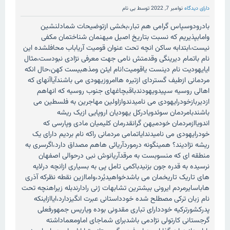
دارای دیدگاه
نوامبر 7, 2022
توسط
بی نام
بادرودوسپاس گرامی هم تبار،بخشی ازتوضیحات شمادلنشین
وامابپذیریم که نسبت بتاریخ اصیل میهنمان شناختمان مکفی
نیست،ابتدابه ساکن انچه تحت عنوان قومیت آریاباب محافلشده این
نام باتمام دیرینگی وقدمتش نامی جهت معرفی نژادی نبودست،مثال
ایایهودیت نام دینست یاقومیت!نام ایئن ومذهبیست کهن،حال انکه
مردمانی ازطیف گستردای ازتیره هاامروزیهودی می باشندآیاآنهای که
اهالی روسیه سپیدویهودندباقبچاغهای جنوب روسیه که انهاهم
ازدیربازخودرایهودی می نامیدندوازاولین مهاجرین به فلسطین می
باشندبامردمان سوئدویادرکل یهودیان اروپایی ازیک ریشه
اندویاازمردمان خودمیهن گرانقدرمان کلیمیان مادی وپارسی که
خودرایهودی می نامیدندایاتمامی مردمانی راکه نام بردیم دارای یک
ریشه نژادیند؟ همینگونه درموردآریائی هاهم مصداق دارد،اگرسری به
منطقه ای که منسوبست به مرقدآریانوش نبی درحوالی اصفهان
نرسیده به قدره جون بزنیدباکمی تامل پی به بسیاری ازانچه درلایه
های تاریک تاریخمان می باشدخواهیدبُرد،واماازین نقطه نظرکه آذری
هاباسایرمردم ایرونی بیشترین تشابهات ژنی رادارندبله زیراهنچه تحت
نام زبان ترکی مصطلح شده خودداستانی عبرت انگیزدارد،ایاازاینکه
پدرکشورترکیه خوددارای تباری مقدونی بوده ویاریس جمهورفعلی
گرجستانی کارتولی نژادمی باشدبرای شماجای اماومعماداشته