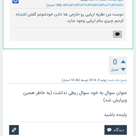
%d8%a8%d9%87%d9%86%d8%a7%d9%85
(
100
امتیاز)
دوست من نظریه اریایی رو خارجی ها دادن خودشونم گفتن اشتباه
کردیم چیزی بنام اریایی وجود ندارد.
0
امتیاز
پاسخ داده شده
ژوئیه 9, 2014
توسط
(
10.4k
امتیاز)
عنوان سوال به خود سوال ربطی نداشت (به خاطر همین
ویرایش شد)
پاینده باشید