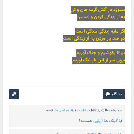
بسوزد در آتش گرت جان و تن
به از زندگی کردن و زیستن
اگر مایه زندگی بندگی است
دو صد بار مردن به از زندگی است
بیا تا بکوشیم و جنگ آوریم
برون سر از این بار ننگ آوریم
سوال شده
Mar 9, 2016
در
شایعات (پراکنده گویی ها)
توسط
...
آیا گیلک ها آریایی هستند؟