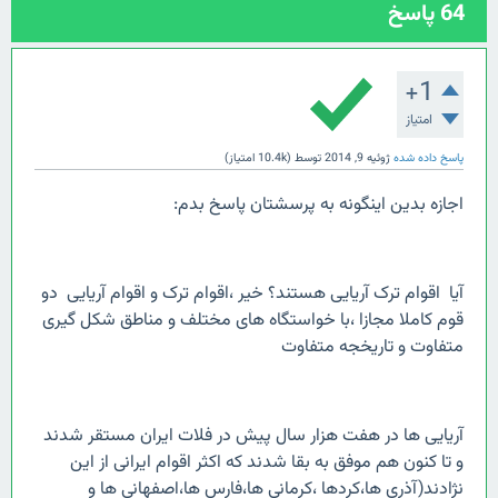
64
پاسخ
+1
امتیاز
پاسخ داده شده
ژوئیه 9, 2014
توسط
(
10.4k
امتیاز)
اجازه بدین اینگونه به پرسشتان پاسخ بدم:
آیا اقوام ترک آریایی هستند؟ خیر ،اقوام ترک و اقوام آریایی دو
قوم کاملا مجازا ،با خواستگاه های مختلف و مناطق شکل گیری
متفاوت و تاریخجه متفاوت
آریایی ها در هفت هزار سال پیش در فلات ایران مستقر شدند
و تا کنون هم موفق به بقا شدند که اکثر اقوام ایرانی از این
نژادند(آذری ها،کردها ،کرمانی ها،فارس ها،اصفهانی ها و