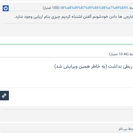
ط
%d8%a8%d9%87%d9%86%d8%a7%d9%85
(
100
امتیاز)
ارجی ها دادن خودشونم گفتن اشتباه کردیم چیزی بنام اریایی وجود ندارد.
سط
(
10.4k
امتیاز)
 ربطی نداشت (به خاطر همین ویرایش شد)
سط
بی نام