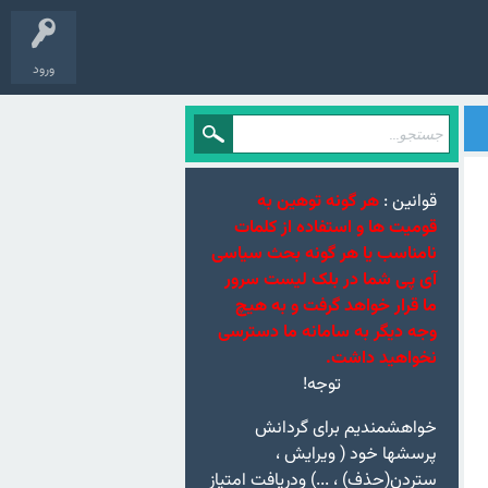
ورود
قوانین :
هر گونه توهین به
قومیت ها و استفاده از کلمات
نامناسب یا هر گونه بحث سیاسی
آی پی شما در بلک لیست سرور
ما قرار خواهد گرفت و به هیچ
وجه دیگر به سامانه ما دسترسی
نخواهید داشت.
توجه!
خواهشمندیم برای گردانش
پرسشها خود ( ویرایش ،
ستردن(حذف) ، ...) ودریافت امتیاز