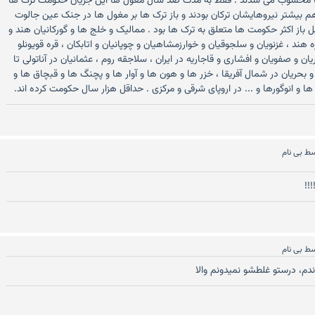
آنها محسوب می شدند . فقط به مدت صد سال مغول ها این جریان حکومت ترک ها
م بیشتر نیروهایشان ترکان بودند و باز ترک ها بر مغول ها در جنک عین جالوت
 باز اکثر حکومت ها متعلق به ترک ها بود . ممالیک و خلج ها و گورکانیان هند و
هند ، غزنویان و سلجوقیان و خوارزمشاهیان و چوپانیان و اتابکان ، قره قویونلو
یان و صفویان و افشاری و قاجاریه در ایران ، سلاجقه روم ، عثمانیان در آناتولی تا
 بحریان در شمال آفریقا ، خزر ها و هون ها و آوار ها و پچنگ ها و قبچاق ها و
ها و انوگورها و ... در اروپای شرقی و مرکزی . حداقل هزار سال حکومت کرده اند.
سط
بی نام
!!
سط
بی نام
ندم، درستو غلطشو نمیدونم والا