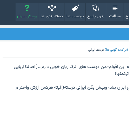
خ
سوالات
بدون پاسخ
برچسب ها
دسته بندی ها
پرسش سوال
پراکنده گویی ها)
توسط
ایرانی
به این اقوام-من دوست های ترک زبان خوبی دارم... )اصالتا اریایی
رکمنها)
ع ایران بشه وبهش بگن ایرانی درسته(البته هرکس ارزش واحترام