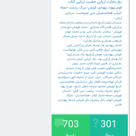
یخ_تجارت
اریایی
حضرت
آریایی
کتاب
قوم_یهود،
یهودی،
کورش-بزرگ
زرتشت
حمله
اعراب
هخامنشیان
دین
هولوکاست،
اسرائیل،
آریایی،
سیستان،ایران،تاریخ،باستان،زبان،یعقوب،رادمان،صفار
ی،آریایی،فارس،گاه
بختياري
-حمزه
کوروش-ابوریحان
کوروش-
سخنان
،باستان
شیر
بودن
محمد
ابهام
فردوسی
باستان
عرب
آیا
تاریخ
به
کرد
سبیل_هیتلر
شباهت_هیتلر_و_صادق_هدایت،
کشتار_یهودی_ها_توسط_هیتلر_و_آلمان_نازی،
ایلومیناتی
دروغ،
افکنی،
آتش_زدن_قرآن
هولوکاست
هوش_یهودیان،
هوش_آریاییها
نژاد_مردم_اروپا،
آیا_هیتلر_آریایی_بود،
نژاد_آریایی،
ایران_باستان
بختیاری-لر-فارس
ایجاد،اکانت،جدید
سومر
نامه،پیشگویی،عجیب
کولی
توران
y
رودبار
شماری
سکایی
مقبره-کوروش-کبیر-دروغ-حقیقت
مادرسلیمان
خردگان،خردگان
٬
لیان
-ایران
لر
شایعه
الهی
میترائیسم
قربانی
اووادئیچیه
قفقاز
ترکی
ساسانیان-هخامنشیان-
تاریخ
کوروش-منشور-ترجمه
جعلی
تاریخ-
مورخ
یهود
-دروغو-تحریف
زرتشت-
زرتشت-دین-قران
-باستان
کوروش-جمله-اعتبار
ایلام
-هخامنشیان-
تارنگار
کوروش-ابهام-بابل
پیامبران
بازار
فروشی
کردها
یهودیان
فارس
703
301
سوال
پاسخ