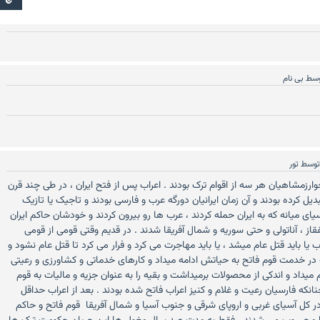
وسط
بی نام
وسط
تور
خوارزمشاهیان هر سه از اقوام ترک بودند . اعراب پس از فتح ایران ، در طی چند قرن
دیل کرده بودند و آن زمان ایرانیان دورگه عرب و فارسی بودند و تاجیک یا تازیک
ای میانه که به ایران حمله کردند ، عرب ها رو بیرون کردند و خودشان حاکم ایران
قاز ، آناتولی و حتی سوریه و شمال آفریقا شدند . در قدیم وقتی قومی از قومی
باید قتل عام میشد ، یا باید مهاجرت می کرد و فرار می کرد تا قتل عام نشود و
یت در خدمت قوم فاتح به حیاتش ادامه میداد و کارهای خدماتی و کشاورزی و رعیتی
یداد و اندکی از محصولات برمیداشت و بقیه را به عنوان جزیه و مالیات به قوم
نکه فارسیان رعیت و غلام و کنیز اعراب فاتح شده بودند . بعد از اعراب حداقل
ر کل آسیای غربی و اروپای شرقی و جنوب آسیا و شمال آفریقا قوم فاتح و حاکم