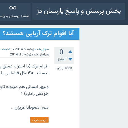
بخش پرسش و پاسخ پارسیان دژ
نقشه پرسش و پاس
آیا اقوام ترک آریایی هستند؟
سوال شده
ژوئیه 9, 2014
در
شایعات (
0
ویرایش شده
ژوئیه 15, 2014
امتیاز
اقوام ترک (با احترام عمیق 
186k
بازدید
نیستند نه؟(مثل قشقایی یا ت
ولیهر انسانی هم میتونه تاب
خودش رادارد) ؟
همه هموطنا عزیزن...
آریایی،ترک