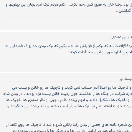
ود..رضا خان به هیچ کس رحم نکرد....الانم مردم ترک ادربایجان این پهلویها و
 گذاشتن..
ط
آیلین کشکولی
؟@افتخارمه که ترکم.از قزلباش ها هم بگیم که ترک بودن جد بزرگ قشقایی ها
خرین قطره خون از ایران محافظت کردند.
وسط
تور
و تاجیک ها رو اصلاً آدم حساب نمی کردند و تاجیک ها رو خائن و پست می
ازه شرکت در جنگ ها را نداشتند چون رعیت خائن پست نژاد بودند . در زمان شاه
 از تاجیک ها تشکیل دادند و آنهم پیاده نظام ، چون از نظر صفوی ها تاجیک ها
بودند حق نداشتند هم تراز ترک ها سوار اسب باشند و باید پیاده می جنگیدند و
 شجره نامه های جعلی از زمان رضا پالانی شروع شد تا تاجیک ها روی کاغذ از
ند . حتی نادرشاه هم در کتابش فارس ها و تاجیک ها را پست ترین موجودات