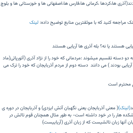
ژادند(آذری ها،کردها ،کرمانی ها،فارس ها،اصفهانی ها و خوزستانی ها و بلوچ
ینک مراجعه کنید که با موثقترین منابع توضیح داده:
لینک
ریایی هستند یا نه؟ بله آذری ها آریایی هستند
ه دو دسته تقسیم میشوند :مردمانی که خود را از نژاد آذری (آتورپاتی(ماد
ریایی بودند ) می دانند دسته دوم از مردم آذربایجان که خود را ترک می
م محترم است
د
(لینک)
( معنی آذربایجان یعنی نگهبان آتش ایزدی) و آذربایجان در دوره ی
شکده هار را در خود داشته است- به طور مثال همچنان قوم تالش در
بان آنها زبان تالشیست که از زبان آذری (آریاییست)