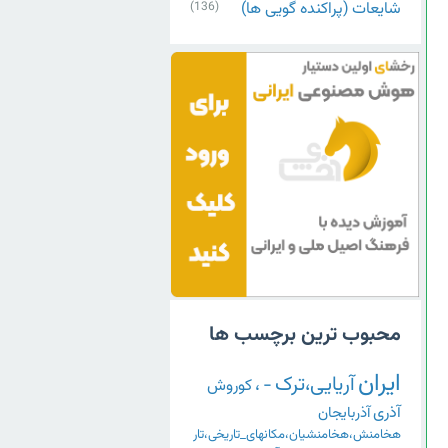
شایعات (پراکنده گویی ها)
(136)
محبوب ترین برچسب ها
ایران
آریایی،ترک
-
،
کوروش
آذری
آذربایجان
هخامنش،هخامنشیان،مکانهای_تاریخی،تار