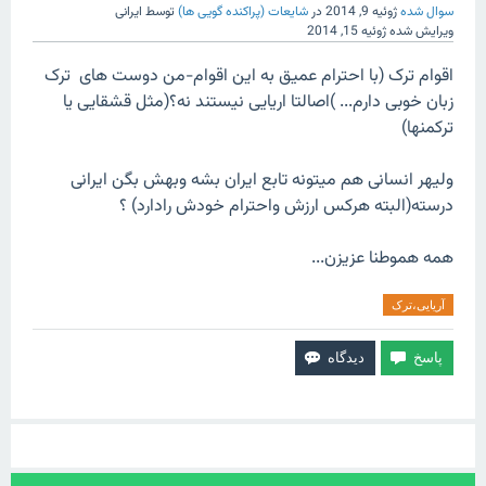
سوال شده
ژوئیه 9, 2014
در
شایعات (پراکنده گویی ها)
توسط
ایرانی
ویرایش شده
ژوئیه 15, 2014
اقوام ترک (با احترام عمیق به این اقوام-من دوست های ترک
زبان خوبی دارم... )اصالتا اریایی نیستند نه؟(مثل قشقایی یا
ترکمنها)
ولیهر انسانی هم میتونه تابع ایران بشه وبهش بگن ایرانی
درسته(البته هرکس ارزش واحترام خودش رادارد) ؟
همه هموطنا عزیزن...
آریایی،ترک