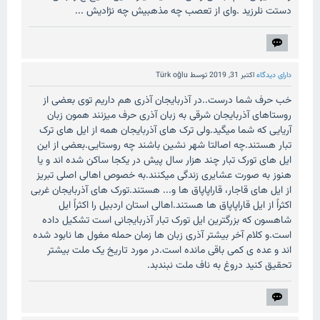
دستت نلرزید .وای از تعصب چه مذهبیش چه نژادیش ...
دارای دیدگاه
اکتبر 31, 2019
توسط
Türk oğlu
خب حرف شما درست..در آذربایجان آذری هم داریم توی بعضی از
روستاهای آذربایجان شرقی به زبان آذری حرف میزنند همون زبان
آریایی که شما میگید.ولی ترک های آذربایجان همه از ایل های ترک
تبار هستند.چه اصالتا شهر نشین باشند چه روستایی.بعضی از این
ایل های تورک تبار چند هزار سال پیش در یکجا ساکن شده اند و یا
هنوز به صورت عشایری زندگی میکنند.به خصوص اهالی اصلی تبریز
از ایل های قاجار، قاراپاپاق ها و... هستند.تورک های آذربایجان غربی
اکثراً از ایل قاراپاپاق ها هستند.اهالی استان اردبیل را اکثراً ایل
شاهسون که بزرگترین ایل تورک تبار آذربایجانی است تشکیل داده
است.و کلام آخر بیشتر آذری زبان ها زمان حمله مغول ها نابود شده
اند و عده ی کمی باقی مانده است.در مورد تاریخ یک ملت بیشتر
تحقیق کنید دروغ به ناف ملت نبندبد.