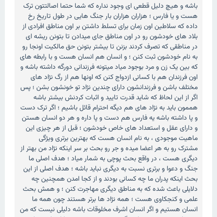
باشه و هیچ دلیل قطعی ای وجود نداره که شما حتما اصالتتون ترک
هست و یا فارس ؛ هزاران هزاران بار جنگ هایی در طول تاریخ رخ
داده که سلاطین اون زمان برای تسلط داشتن بر اون مناطق افرادی از
بلاد های خودشون رو در اون مناطق جای میدادن تا بتونن ریشه ای
در مناطقی که تصرف کردند بزنن تا بیشتر بتونن حق مالکیت اونجا رو
به نام خودشون ثبت کنن ؛ و انسان هم انسان هست و با رابطه های
که بین یک زن و مرد بوجود میاد میتونه فرزندانی دورگه داشته باشه و
اون فرزندان هم با کسانی ازدواج کنن که اونها هم از رگ نژاد های
مختلف باشن و فرزندانشون دارای چندین نژاد تو خونشون بشن ؛ پس
اگر از این لحاظ که شاید قدرت تایید و اثبات کردنش بیشتر باشه
هممون باید به نژاد های هم دیگه احترام قائل باشیم ؛ اگر ترک دست
و پا داشته باشه یه فارس هم دست و پا داره و هر دو انسان هستن
و دارای عقل و استعداد های خاص خودشون ؛ قبل از هر چیزی این
ماهیت موجودی ، به نام انسان هست که بهترین برتری ویژگی
مشترک رو به هر اعضا میده و جر رو بحث بر سر اینکه نژاد من بهتر از
دیگری هست ، در واقع بحث پوچی به شمار میاد ؛ هدف اصلی ما
جنگ و دعوا و برتری نسبت به دیگری نباید باشه ؛ هدف اصلی از این
بحث اینکه پدران ما چه کسانی بودند و از کجا امدن همچنین چه
دلایلی باعث شده که به مناطق دیگری مهاجرت کنن ؛ و همش بحث
علمی و کنجکاوی هست ؛ همه نژاد ها برتر هستند چون همه ما
انسان هستیم و اگر انسان اشرف مخلوقات باشه دلیلی نیست که من