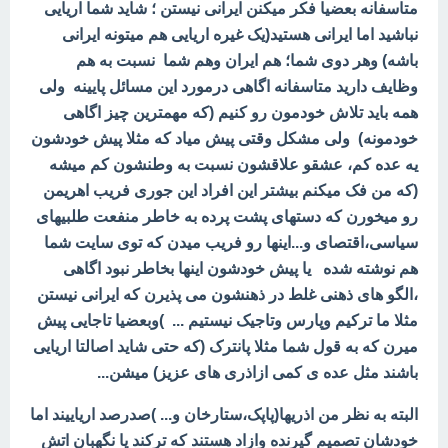
متاسفانه بعضیا فکر میکنن ایرانی نیستن ؛ شاید شما اریایی
نباشید اما ایرانی هستید(یک غیره اریایی هم میتونه ایرانی
باشه) وهر دوی شما؛ هم ایران وهم شما نسبت به هم
وظایف دارید متاسفانه اگاهی درمورد این مسائل پایینه ولی
همه باید تلاش خودمون رو کنیم (که مهمترین چیز اگاهی
خودمونه) ولی مشکل وقتی پیش میاد که مثلا پیش خودشون
یه عده کم، عشقو علاقشون نسبت به وطنشون کم میشه
(که من فک میکنم بیشتر این افراد این جوری فریب اهریمن
رو میخورن که دستهای پشت پرده به خاطر منفعت طلبیهای
سیاسی،اقتصای و...اینها رو فریب میدن که توی سایت شما
هم نوشته شده یا پیش خودشون اینها بخاطر نبود اگاهی
،الگو های ذهنی غلط در ذهنشون می پذیرن که ایرانی نیستن
مثلا ما ترکیم وپارس وتاجیک نیستیم ... )وبعضیا تاجایی پیش
میرن که به قول شما مثلا پانترک (که حتی شاید اصالتا اریایی
باشند مثل عده ی کمی ازاذری های عزیز) میشن...
البته به نظر من اذریها(پاپک،ستارخان و... )صدرصد اریاییند اما
خودشان تصمیم گیرنده وازاد هستند که ترکند یا نگهبان اتش