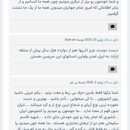
و شما خودمون رو برتر از دیگری بدونیم چون همه ما انسانیم و از
بنابر اطلاعاتی که امروز تمام جهانیان میدونن همه ما از یک جا نشئت
گرفتیم.
دارای دیدگاه
ژوئن 25, 2020
توسط
Bahram
درست دوست عزیز اذریها هم از دوازده هزار سال پیش از منتقه
ارارات به ایران امدن واولین انسانهای این سرزمین هستن
دارای دیدگاه
ژوئیه 5, 2020
توسط
بی نام
شما ترکها فقط بلدین حرف بی ربط و مفت بزنید ...یکم غیرتی باشید
روی کشورتون ...تا کی میخواین ...آدم باشید . بهترین و دست
نخورده ترین نوع آریای و شجاع ترین نوع لر و کرد میباشد ....ایران
بدون قوم لر معنا ندارد ...ما جونمون رو میدیم برا کشورمون ایران
...کشوری که امام رضا رو توی خودش جای داده . ..شهید قاسم
سلیمانی هم نیز از لرهای بختیاری هستند ..ما همه جون میدیم برا
ایران ...نه فقط فاش و گنده گویی میکنیم مثل یه عده که میان کل