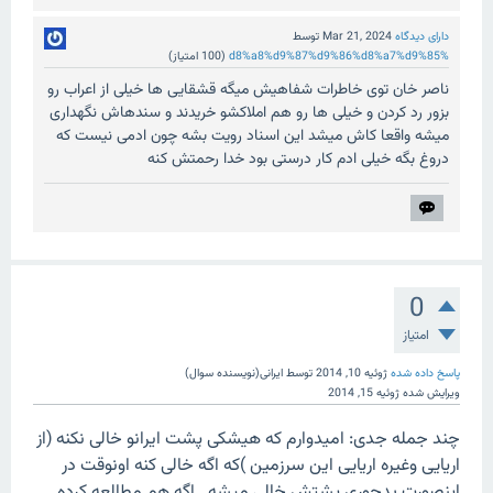
دارای دیدگاه
Mar 21, 2024
توسط
%d8%a8%d9%87%d9%86%d8%a7%d9%85
(
100
امتیاز)
ناصر خان توی خاطرات شفاهیش میگه قشقایی ها خیلی از اعراب رو
بزور رد کردن و خیلی ها رو هم املاکشو خریدند و سندهاش نگهداری
میشه واقعا کاش میشد این اسناد رویت بشه چون ادمی نیست که
دروغ بگه خیلی ادم کار درستی بود خدا رحمتش کنه
0
امتیاز
پاسخ داده شده
ژوئیه 10, 2014
توسط
ایرانی(نویسنده سوال)
ویرایش شده
ژوئیه 15, 2014
چند جمله جدی: امیدوارم که هیشکی پشت ایرانو خالی نکنه (از
اریایی وغیره اریایی این سرزمین )که اگه خالی کنه اونوقت در
اینصورت بدجوری پشتش خالی میشه...اگه هم مطالعه کرده