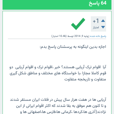
64
پاسخ
+1
امتیاز
پاسخ داده شده
ژوئیه 9, 2014
توسط
(
10.4k
امتیاز)
اجازه بدین اینگونه به پرسشتان پاسخ بدم:
آیا اقوام ترک آریایی هستند؟ خیر ،اقوام ترک و اقوام آریایی دو
قوم کاملا مجازا ،با خواستگاه های مختلف و مناطق شکل گیری
متفاوت و تاریخجه متفاوت
آریایی ها در هفت هزار سال پیش در فلات ایران مستقر شدند
و تا کنون هم موفق به بقا شدند که اکثر اقوام ایرانی از این
نژادند(آذری ها،کردها ،کرمانی ها،فارس ها،اصفهانی ها و