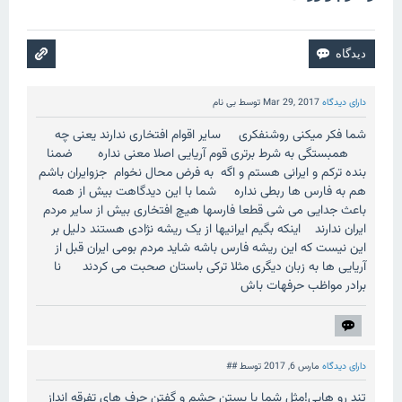
دارای دیدگاه
Mar 29, 2017
توسط
بی نام
شما فکر میکنی روشنفکری سایر اقوام افتخاری ندارند یعنی چه
همبستگی به شرط برتری قوم آریایی اصلا معنی نداره ضمنا
بنده ترکم و ایرانی هستم و اگه به فرض محال نخوام جزوایران باشم
هم به فارس ها ربطی نداره شما با این دیدگاهت بیش از همه
باعث جدایی می شی قطعا فارسها هیچ افتخاری بیش از سایر مردم
ایران ندارند اینکه بگیم ایرانیها از یک ریشه نژادی هستند دلیل بر
این نیست که این ریشه فارس باشه شاید مردم بومی ایران قبل از
آریایی ها به زبان دیگری مثلا ترکی باستان صحبت می کردند نا
برادر مواظب حرفهات باش
دارای دیدگاه
مارس 6, 2017
توسط
##
تند رو هایی!مثل شما با بستن چشم و گفتن حرف های تفرقه انداز