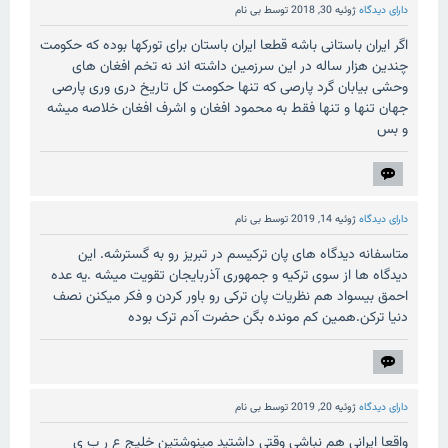
دارای دیدگاه
ژوئیه 30, 2018
توسط
بی نام
اگر ایران باستانی باشه قطعا ایران باستان برای تورکها بوده که حکومت
چندین هزار ساله در این سرزمین داشته اند نه تخم افغان های
وحشی بیابان گرد پارصی که تنها حکومت کل تاریخ دری وری پارصی
جهان تنها و تنها فقط به محمود افغان و اشرف افغان خلاصه میشه
و بس
دارای دیدگاه
ژوئیه 14, 2019
توسط
بی نام
متاسفانه دیدگاه های پان ترکیسم در تبریز رو به گسترشه. این
دیدگاه ها از سوی ترکیه و جمهوری آذربایجان تقویت میشه .یه عده
احمق بیسواد هم نظریات پان ترکی رو باور کردن و فکر میکنن نصف
دنیا ترکن.همین کم مونده بگن حضرت آدم ترک بوده
دارای دیدگاه
ژوئیه 20, 2019
توسط
بی نام
واقعا ایرانی هم نباشی وقتی داشتید مینوشتین خلیج ع ر ب ی