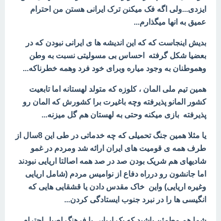
ایزدی...ولی اگه فک میکنن ترک ایرانی هستن من احترام
عمیق به انها میگذارم...
بدیش اینجاست که که این اندیشه ها ی ایرانی نبودن که در
بعضیا شکل گرفته احساس بی مسولیتی نسبت به وطن
وهموطنان به وجود میاره وبرای خود فرد وهمه خطرناکه...
همین تیم ملی المان ، کلوزه که متولد لهستانه اما تابعیت
کشور المانو پذیرفته وچه باغیرت برا کشورش که المان رو
پذیرفته بازی میکنه وحتی به لهستان هم گل میزنه...
یا مثلا همین جنگ تحمیلی که چه خدماتی در طی این 8سال از
طرف همه ی قومیت های ایران ارائه شد ومردم در غمو
شادیهای هم شریک بودن صد در صد همه اصالتا اریایی نبودند
اما جانشون رو درراه دفاع از نوامیس مردم (شامل اریایی
وغیره اریایی) واین خاک مقدس دادن یا
قشقایی هایی که
انگیسی ها را در نبرد جنوب ایستادگی کردن...
شما هم مطمئن باشید که یک اریایی با فرهنگ اصیل احترام