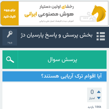
بخش پرسش و پاسخ پارسیان دژ
ورود
پرسش سوال
آیا اقوام ترک آریایی هستند؟
0
امتیاز
186k
بازدید