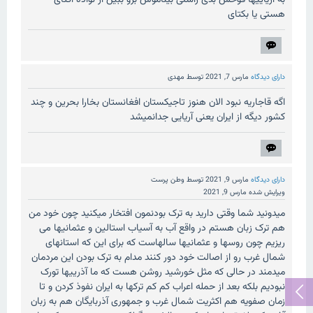
به آریاییها فوحش بدی راستی بیناموس برو ببین از نواده اکتای
هستی یا بکتای
دارای دیدگاه
مارس 7, 2021
توسط
مهدی
اگه قاجاریه نبود الان هنوز تاجیکستان افغانستان بخارا بحرین و چند
کشور دیگه از ایران یعنی آریایی جدانمیشد
دارای دیدگاه
مارس 9, 2021
توسط
وطن پرست
ویرایش شده
مارس 9, 2021
میدونید شما وقتی دارید به ترک بودنمون افتخار میکنید چون خود من
هم ترک زبان هستم در واقع آب به آسیاب استالین و عثمانیها می
ریزیم چون روسها و عثمانیها سالهاست که برای این که استانهای
شمال غرب رو از اصالت خود دور کنند مدام به ترک بودن این مردمان
میدمند در حالی که مثل خورشید روشن هست که ما آذرییها تورک
نبودیم بلکه بعد از حمله اعراب کم کم ترکها به ایران نفوذ کردن و تا
زمان صفویه هم اکثریت شمال غرب و جمهوری آذربایگان هم به زبان