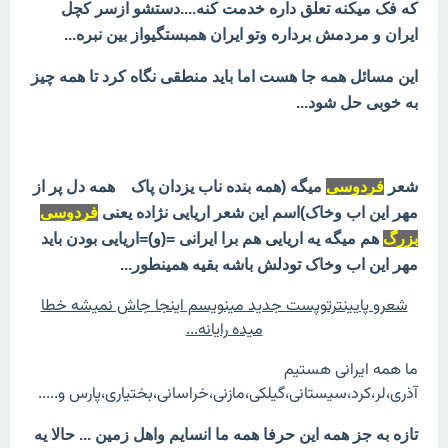
که فک میکنه تعلق داره خدمت کنه....دستشو ازسر کچل
ایران و مردمش برداره وتو ایران همبستگیواز بین نبره...
این مسائل همه جا هست اما باید منطقی نگاه کرد تا همه چیز
به خوبی حل شود...
شعر
فردوسی
میگه (همه بنده ناب یزدان پاک همه دل پر از
مهر این اب وخاک)اسم این شعر اریایی نژاده یعنی
فردوسی
بزرگ
هم میگه یه اریایی هم برا ایرانی =(و)=اریایی بودن باید
مهر این اب وخاک تودلش باشه بقیه همینطور...
شعرو پایینترتوپست جدید مینویسم اینجا جاش نمیشه خطا
میده رایانه...
ما همه ایرانی هستیم
آذری،لر،کرد،سیستانی،گیلکی،مازنی،خراسانی،بختیاری،پارس و.....
تازه به جز همه این حرفا همه ما انسایم واهل زمین ... حالا یه