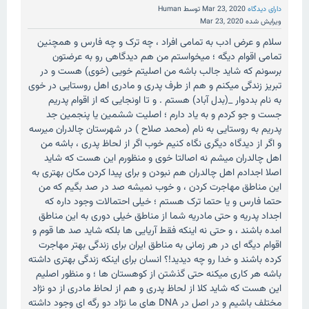
دارای دیدگاه
Mar 23, 2020
توسط
Human
ویرایش شده
Mar 23, 2020
سلام و عرض ادب به تمامی افراد ، چه ترک و چه فارس و همچنین
تمامی اقوام دیگه ؛ میخواستم من هم دیدگاهی رو به عرضتون
برسونم که شاید جالب باشه من اصلیتم خویی (خوی) هست و در
تبریز زندگی میکنم و هم از طرف پدری و مادری اهل روستایی در خوی
به نام بددوار _(بدل آباد) هستم . و تا اونجایی که از اقوام پدریم
جست و جو کردم و به یاد دارم ؛ اصلیت ششمین یا پنجمین جد
پدریم به روستایی به نام (محمد صلاح ) در شهرستان چالدران میرسه
و اگر از دیدگاه دیگری نگاه کنیم خوب اگر از لحاظ پدری ، باشه من
اهل چالدران میشم نه اصالتا خوی و منظورم این هست که شاید
اصلا اجدادم اهل چالدران هم نبودن و برای پیدا کردن مکان بهتری به
این مناطق مهاجرت کردن ، و خوب نمیشه صد در صد بگیم که من
حتما فارس و یا حتما ترک هستم ؛ خیلی احتمالات وجود داره که
اجداد پدریه و حتی مادریه شما از مناطق خیلی دوری به این مناطق
امده باشند ، و حتی نه اینکه فقط آریایی ها بلکه شاید صد ها قوم و
اقوام دیگه ای در هر زمانی به مناطق ایران برای زندگی بهتر مهاجرت
کرده باشند و خدا رو چه دیدید!؟ انسان برای اینکه زندگی بهتری داشته
باشه هر کاری میکنه حتی گذشتن از کوهستان ها ؛ و منظور اصلیم
این هست که شاید کلا از لحاظ پدری و هم از لحاظ مادری از دو نژاد
مختلف باشیم و در اصل در DNA های ما نژاد دو رگه ای وجود داشته