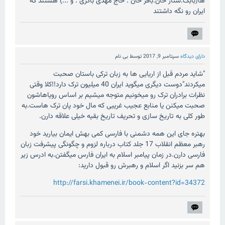
ها(بابک.ستار خان.باقر خان . حاج مهدی باکری . و ...) هستند که
ایران رو نگه داشتند
دارای دیدگاه
سپتامبر 9, 2017
توسط
بی نام
"شاید مردم قبل از اریایی ها به زبان ترکی باستان صحبت
میکردند"دوست دیگری میگوید ایران 40 میلیون ترک دارد!!کلا وقتی
نظرات برادران ترک رو میخونیم متوجه میشیم بر اساس رویاهاشون
صحبت میکنن یا منابع عجیب غریبی که مال خود پان ترک هاست.به
طور کلی به تاریخ سازی و تحریف تاریخ بقیه خیلی علاقه دارن.
بهتره جای این همه دشمنی با فارسی کمی بهش ایمان بیارید خود
رهبر معظم انقلاب 17 جلد کتاب درباره لزوم و چگونگی پیشرفت زبان
فارسی دارن.در زمان پیامبر اسلام به ایران فارس میگفتن.به ادرس زیر
هم سر بزنید اگر اسلام و رهبرش رو قبول دارید:
http://farsi.khamenei.ir/book-content?id=34372