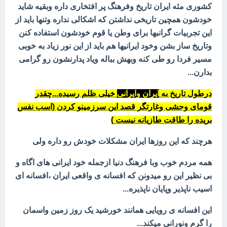
کشوری مثه ایران تاریخ وفرهنگ پر افتخاری داره وبقیه شاید
خودشون همچین تاریخی نداشتن که اشکالی نداره وتنها باید از
این تجربیات گرانبها برای وطن یا قوم خودشون استفاده کنن
وتاریخ ساز بشن وخود ایرانیها هم باید از این نور زیاد به خوبی
مسیر فردا رو طی کنه وبهش بباله ویاد پدارنشون رو گرامی
بدارن...
درطول تاریخ به
ایران وایرانی
خیلی ظلم رسیده...چقدر
قومای وحشی وغارتگر قصد این سرزمینو کردن (اسب نفس
بریده را طاقت طازیانه نیست )
هرچند که این روزها ایران مشکلات خودش رو داره ولی
همه مردم خوب وبا فرهنگ دنیا ازجمله خود ایرانی های اگاه و
بی نظیر این رو میدونن که افسانه ی واقعی ایران ،افسانه ای
اسیب ناپذیر وپایان ناپذیره...
این افسانه ی رویایی همانند خورشید یک روز زمین واسمان
را گرم ونورانی میکند...