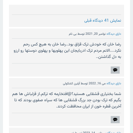
نمایش 41 دیدگاه قبلی
دارای دیدگاه
نوامبر 20, 2021
توسط
بی نام
رضا خان که خودش ترک قزاق بود..رضا خان به هیچ کس رحم
نکرد....الانم مردم ترک ادربایجان این پهلویها و پهلوی دوستها رو ارزو
به دل گذاشتن..
دارای دیدگاه
می 16, 2022
توسط
آیلین کشکولی
شما بختیاری قشقایی هستید؟@افتخارمه که ترکم.از قزلباش ها هم
بگیم که ترک بودن جد بزرگ قشقایی ها که سپاه صفوی بودند که تا
آخرین قطره خون از ایران محافظت کردند.