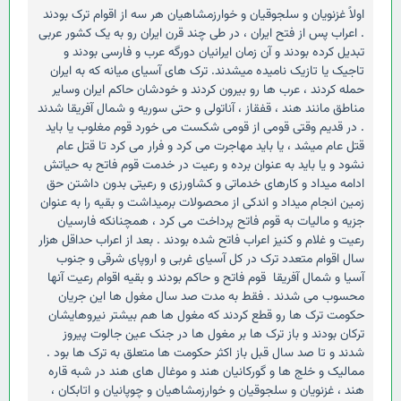
اولاً غزنویان و سلجوقیان و خوارزمشاهیان هر سه از اقوام ترک بودند
. اعراب پس از فتح ایران ، در طی چند قرن ایران رو به یک کشور عربی
تبدیل کرده بودند و آن زمان ایرانیان دورگه عرب و فارسی بودند و
تاجیک یا تازیک نامیده میشدند. ترک های آسیای میانه که به ایران
حمله کردند ، عرب ها رو بیرون کردند و خودشان حاکم ایران وسایر
مناطق مانند هند ، قفقاز ، آناتولی و حتی سوریه و شمال آفریقا شدند
. در قدیم وقتی قومی از قومی شکست می خورد قوم مغلوب یا باید
قتل عام میشد ، یا باید مهاجرت می کرد و فرار می کرد تا قتل عام
نشود و یا باید به عنوان برده و رعیت در خدمت قوم فاتح به حیاتش
ادامه میداد و کارهای خدماتی و کشاورزی و رعیتی بدون داشتن حق
زمین انجام میداد و اندکی از محصولات برمیداشت و بقیه را به عنوان
جزیه و مالیات به قوم فاتح پرداخت می کرد ، همچنانکه فارسیان
رعیت و غلام و کنیز اعراب فاتح شده بودند . بعد از اعراب حداقل هزار
سال اقوام متعدد ترک در کل آسیای غربی و اروپای شرقی و جنوب
آسیا و شمال آفریقا قوم فاتح و حاکم بودند و بقیه اقوام رعیت آنها
محسوب می شدند . فقط به مدت صد سال مغول ها این جریان
حکومت ترک ها رو قطع کردند که مغول ها هم بیشتر نیروهایشان
ترکان بودند و باز ترک ها بر مغول ها در جنک عین جالوت پیروز
شدند و تا صد سال قبل باز اکثر حکومت ها متعلق به ترک ها بود .
ممالیک و خلج ها و گورکانیان هند و موغال های هند در شبه قاره
هند ، غزنویان و سلجوقیان و خوارزمشاهیان و چوپانیان و اتابکان ،