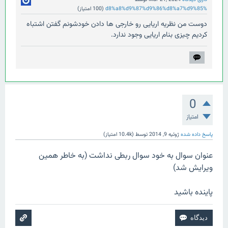
%d8%a8%d9%87%d9%86%d8%a7%d9%85
(
100
امتیاز)
دوست من نظریه اریایی رو خارجی ها دادن خودشونم گفتن اشتباه
کردیم چیزی بنام اریایی وجود ندارد.
0
امتیاز
پاسخ داده شده
ژوئیه 9, 2014
توسط
(
10.4k
امتیاز)
عنوان سوال به خود سوال ربطی نداشت (به خاطر همین
ویرایش شد)
پاینده باشید