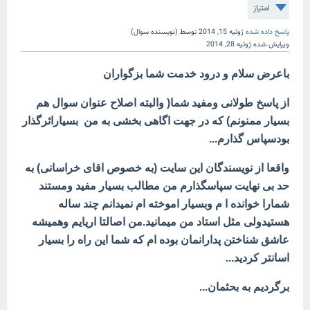
امتیاز
پاسخ داده شده
ژوئیه 15, 2014
توسط
(نویسنده سوال)
ویرایش شده
ژوئیه 28, 2014
باعرض سلام و درود خدمت شما بزگواران
از پاسخ طولانی ومفید شما( والبته اصلاح عنوان سوال هم
بسیار ممنونم) که در جهت اگاهی بخشی به من بسیاراثرگذار
بودسپاس گذارم...
واقعا از نویسندگان این سایت (به خصوص اقای خراسانی) به
حد بی نهایت سپاسگذارم من مطالب بسیار مفید ومستند
شمارا خوانده ا م وبسیار اموخته ام نمیدانم چند ساله
هستیدولی مثل استاد من میمانید.من اصالتا اریایم وهمیشه
عاشق شناختن پدارانمان بوده ام که شما این راه را بسیار
اسانتر کردید...
برگردیم به بحثمان...