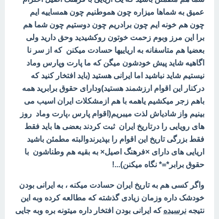
عمیق به شماها میزاره چون هموطنیم چون همساییه ایم
چون هم خونه ایم چون برادریم چون دوستیم چون شما هم
برا این مرز وبوم زحمت خوتون روکشیدید وحق دارید ولی
بعضیا هم متاسفانه به اریاییها حسادت میکنن که از سر نا
اگاهیه شاید پیش خودشون میگن که ما پارت وپارس وماد
نیستیم شاید نباشید اما ایرانی هستید (باید افتخار کنید که
درکنار این اقوام ارزشمند هستید)ودارای حقوق برابرید همه
باهم زجر میکشیم یاهمه با هم ازمشکلات ایران اسیب می
بینیم واز شادیاش لذت میبریم(اقوام پارس ،پارت وماد روز
های رویایی را درتاریخ ایران ثبت کردند بعضی ها باید فقط
فقط بزرگی تاریخ این اقوام را بپذیرندوالبته مطمئن باشید
اریایی های دارای ×فرهنگ اصیل× به بقیه هم وطناشون با
حقوق برابر*=* نگاه میکنن)...!
واگر کسی هم به تاریخ ایران حسادت میکنه ، به ایرانی بودن
خودشک داره وزمان زیادی گذشته که مطالعه کرده وبه این
نتیجه
نرسیده
که ایرانی بودن افتخار داره میتونه بره وبه جایی