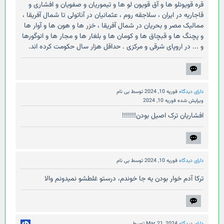
قره قویونلو ها و آق قویون لو ها و تیموریان و صفویان و افشاری و
قاجاریه در ایران ، سلاجقه روم ، عثمانیان در آناتولی تا شمال آفریقا ،
ممالیک مصر و بحریان در شمال آفریقا ، خزر ها و هون ها و آوار ها
و پچنگ ها و قبچاق ها و کومان ها و بلغار ها و مجار ها و انوگورها
و ... در اروپای شرقی و مرکزی . حداقل هزار سال حکومت کرده اند.
دارای دیدگاه
فوریه 10, 2024
توسط
بی نام
ویرایش شده
فوریه 10, 2024
افشاریان ترک اصیل بودن!!!!!!!
دارای دیدگاه
فوریه 10, 2024
توسط
بی نام
ترکا آدم خوار بودن یه جا خوندم، درستو غلطشو نمیدونم والا
دارای دیدگاه
Mar 21, 2024
توسط