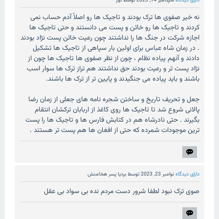
دارای دیدگاه
سپتامبر 14, 2023
توسط
تور
نه خیر صفوی ها ترک بودند و تاجیک ها رو اصلاً آدم حساب نمی
کردند و تاجیک ها رو خائن و پست می دانستند و حتی تاجیک ها
اجازه شرکت در جنگ ها را نداشتند چون رعیت خائن پست نژاد بودند
. در زمان شاه عباس برای اولین بار سپاهی از تاجیک ها تشکیل
دادند و آنهم پیاده نظام ، چون از نظر صفوی ها تاجیک ها چون از
نژاد پست تر و رعیت بودند حق نداشتند هم تراز ترک ها سوار اسب
باشند و باید پیاده می جنگیدند و پایین تر از ترک ها باشند.
جعل و تحریف تاریخ و ساختن شجره نامه های جعلی از زمان رضا
پالانی شروع شد تا تاجیک ها روی کاغذ از اربابان ترکشان انتقام
بگیرند . حتی نادرشاه هم در کتابش فارس ها و تاجیک ها را پست
ترین موجودات شمرده که حتی از افغان ها هم پست تر هستند .
دارای دیدگاه
نوامبر 23, 2023
توسط
بردیا پسر هخامنش
صوی ترک نبود لطفا شرور دست مردم نده بی سواد بی عقل