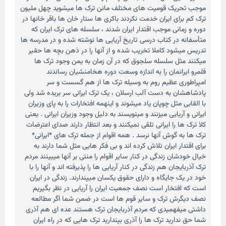
موجب تحریک قومیت های مختلف مانن ترک ها میشوید چهل ملیون
ترک کم برای ایران خدمت نکردند باکری ها ستار خان ها باقر خانها در
دوره و زمانی موجب اقتدار ایران شدند ، سلسله های ترک ایران که
متأسفانه در کتاب درسی تاریخ آریایی ها نوشته شده و در مدرسه ها
تدریس میشود کاملا تخریب شده و از آنها را در ذهن بچه ها حقیر
میکنند مثل سلسله سلجوق که در آن زمان به یمن وجود ترک ها
قلمرو ایرانمان را به اندازه وسعت دوره هخامنشیان رساندند
امپراطوری عظیم روم به وسیله ترک ها از هم گسست و سر
پادشاهشان به دست آلب ارسلان ، یک ترک ایرانی سر بریده شد ولی
با القابی مثل چوپان یاد میشوند و اینهمه افتخارات را به پای وزیران
ایرانی و آریایی میزنند و مینویسند به دلیل وجود وزیران ایرانی . یعنی
کلا ترک ها را ایرانی تلقی نمیکنند و بعد انتظار دارند صدای اعترضات
ترک ها به گوش آنها نرسد . همه اقوام از جمله ترک های *ایرانی*
برای اقتدار ایران تلاش کرده اند و بی فکر هایی مثل شما دارند به
خیال خودشان زندگی در کنار سایر اقوام را منتی بر آنها میبینند مردم
ترک آذربایجان هم زندگی در کنار آریایی ها را پذیرفته اند و آنها را با
خود در یک جایگاه و دارای حقوق یکسان میپندارند. زندگی در ایران
است که افتخار است نصف جمعیت ایران را آریایی در نظر بگیریم
نصف دیگرش ترک و سایر قوم ها است در ضمن شما اگر مطالعه
داشتی میفهمیدی که مردم آذربایجان ترک هستند عده ای هم آذری
شما حق ندارید ترک ها را آذری بپندارید ترک هایی که در راه ایران