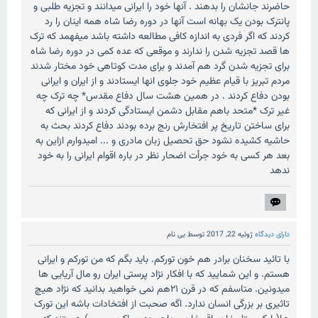
حاضرند جانشان را بدهند . آنها خود را ایرانی میدانند و تجزیه طلبی و
پانترک بودن یک بهانه است آنها در دوره رضا شاه همه اینان را رد
کردند که اگر فردی به اندازه کافی مطالعه داشته باشد میفهمد که ترک
ها قصد تجزیه شدن را ندارند و موقعی که عده کمی در دوره رضا شاه
برای تجزیه شدن گرد هم آمدند و برای مدت کوتاهی خود مختار شدند
مردم تبریز با قیام عظیم خود جلوی انها ایستادند و از ایران و ایرانی
بودن دفاع کردند . در همین هشت سال دفاع مقدس* چه ترک چه
غیر ترک *متحد باهم مقابل دشمن ایستادگی کردند و از ایرانی که
برای ساختن تاریخ پر افتخارش رنج برده بودند دفاع کردند بحث به
حاشیه کشیده نشود حق تحصیل زبان مادری و ... امیدوارم ازاین به
بعد هر کسی به خود جرأت اضحار نظر در باره اقوام ایرانی را به خود
ندهد
دارای دیدگاه
ژوئیه 22, 2017
توسط
بی نام
با تائید سخنان برادر هم خون تورکم. باید بگم که من تورکم و ایرانی
هستم. و این شمایید که با افکار نژاد پرستی ایران رو مال آریایی ها
میدونین. متاسفم که در قرن ۲۱هم نمی خواهید بدانید که نژاد هیچ
تاثیری بر بزرگی انسان ندارد. اگه صحبت از افتخادات باشه این تورک