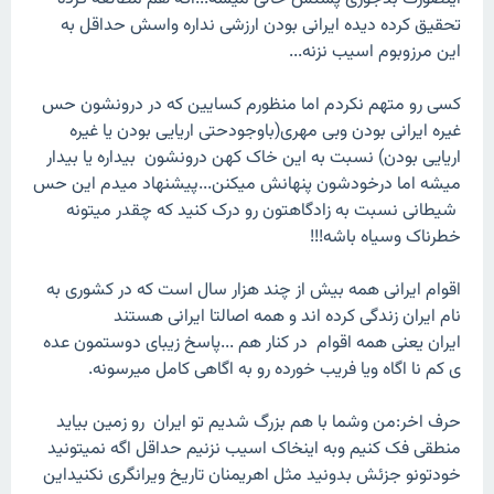
تحقیق کرده دیده ایرانی بودن ارزشی نداره واسش حداقل به
این مرزوبوم اسیب نزنه...
کسی رو متهم نکردم اما منظورم کسایین که در درونشون حس
غیره ایرانی بودن وبی مهری(باوجودحتی اریایی بودن یا غیره
اریایی بودن) نسبت به این خاک کهن درونشون بیداره یا بیدار
میشه اما درخودشون پنهانش میکنن...پیشنهاد میدم این حس
شیطانی نسبت به زادگاهتون رو درک کنید که چقدر میتونه
خطرناک وسیاه باشه!!!
اقوام ایرانی همه بیش از چند هزار سال است که در کشوری به
نام ایران زندگی کرده اند و همه اصالتا ایرانی هستند
ایران یعنی همه اقوام در کنار هم ...پاسخ زیبای دوستمون عده
ی کم نا اگاه ویا فریب خورده رو به اگاهی کامل میرسونه.
حرف اخر:من وشما با هم بزرگ شدیم تو ایران رو زمین بیاید
منطقی فک کنیم وبه اینخاک اسیب نزنیم حداقل اگه نمیتونید
خودتونو جزئش بدونید مثل اهریمنان تاریخ ویرانگری نکنیداین