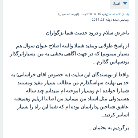
امتیاز
پاسخ داده شده
ژوئیه 15, 2014
توسط
(نویسنده سوال)
ویرایش شده
ژوئیه 28, 2014
باعرض سلام و درود خدمت شما بزگواران
از پاسخ طولانی ومفید شما( والبته اصلاح عنوان سوال هم
بسیار ممنونم) که در جهت اگاهی بخشی به من بسیاراثرگذار
بودسپاس گذارم...
واقعا از نویسندگان این سایت (به خصوص اقای خراسانی) به
حد بی نهایت سپاسگذارم من مطالب بسیار مفید ومستند
شمارا خوانده ا م وبسیار اموخته ام نمیدانم چند ساله
هستیدولی مثل استاد من میمانید.من اصالتا اریایم وهمیشه
عاشق شناختن پدارانمان بوده ام که شما این راه را بسیار
اسانتر کردید...
برگردیم به بحثمان...