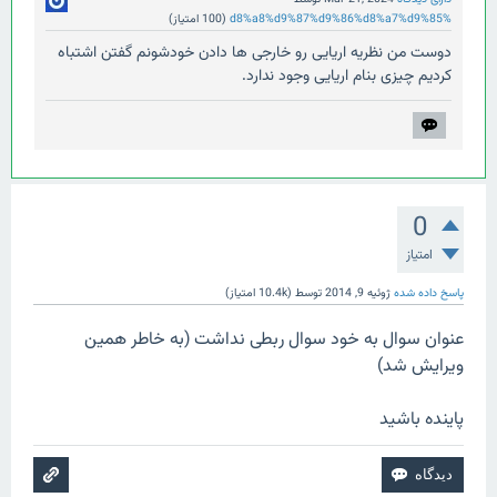
%d8%a8%d9%87%d9%86%d8%a7%d9%85
(
100
امتیاز)
دوست من نظریه اریایی رو خارجی ها دادن خودشونم گفتن اشتباه
کردیم چیزی بنام اریایی وجود ندارد.
0
امتیاز
پاسخ داده شده
ژوئیه 9, 2014
توسط
(
10.4k
امتیاز)
عنوان سوال به خود سوال ربطی نداشت (به خاطر همین
ویرایش شد)
پاینده باشید