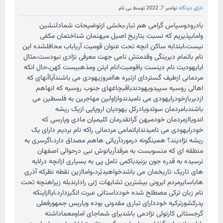
دارای دیدگاه
نوامبر 7, 2022
توسط
بی نام
بادرودوسپاس گرامی هم تبار،بخشی ازتوضیحات شمادلنشین
وامابپذیریم که نسبت بتاریخ اصیل میهنمان شناختمان مکفی
نیست،ابتدابه ساکن انچه تحت عنوان قومیت آریاباب محافلشده این
نام باتمام دیرینگی وقدمتش نامی جهت معرفی نژادی نبودست،مثال
ایایهودیت نام دینست یاقومیت!نام ایئن ومذهبیست کهن،حال انکه
مردمانی ازطیف گستردای ازتیره هاامروزیهودی می باشندآیاآنهای که
اهالی روسیه سپیدویهودندباقبچاغهای جنوب روسیه که انهاهم
ازدیربازخودرایهودی می نامیدندوازاولین مهاجرین به فلسطین می
باشندبامردمان سوئدویادرکل یهودیان اروپایی ازیک ریشه
اندویاازمردمان خودمیهن گرانقدرمان کلیمیان مادی وپارسی که
خودرایهودی می نامیدندایاتمامی مردمانی راکه نام بردیم دارای یک
ریشه نژادیند؟ همینگونه درموردآریائی هاهم مصداق دارد،اگرسری به
منطقه ای که منسوبست به مرقدآریانوش نبی درحوالی اصفهان
نرسیده به قدره جون بزنیدباکمی تامل پی به بسیاری ازانچه درلایه
های تاریک تاریخمان می باشدخواهیدبُرد،واماازین نقطه نظرکه آذری
هاباسایرمردم ایرونی بیشترین تشابهات ژنی رادارندبله زیراهنچه تحت
نام زبان ترکی مصطلح شده خودداستانی عبرت انگیزدارد،ایاازاینکه
پدرکشورترکیه خوددارای تباری مقدونی بوده ویاریس جمهورفعلی
گرجستانی کارتولی نژادمی باشدبرای شماجای اماومعماداشته