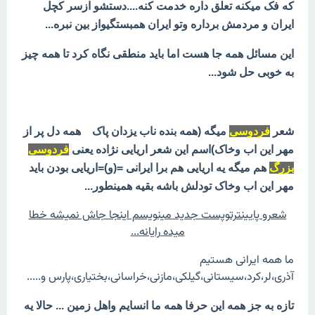
که فک میکنه تعلق داره خدمت کنه....دستشو ازسر کچل
ایران و مردمش برداره وتو ایران همبستگیواز بین نبره...
این مسائل همه جا هست اما باید منطقی نگاه کرد تا همه چیز
به خوبی حل شود...
شعر
فردوسی
میگه (همه بنده ناب یزدان پاک همه دل پر از
مهر این اب وخاک)اسم این شعر اریایی نژاده یعنی
فردوسی
بزرگ
هم میگه یه اریایی هم برا ایرانی =(و)=اریایی بودن باید
مهر این اب وخاک تودلش باشه بقیه همینطور...
شعرو پایینترتوپست جدید مینویسم اینجا جاش نمیشه خطا
میده رایانه...
ما همه ایرانی هستیم
آذری،لر،کرد،سیستانی،گیلکی،مازنی،خراسانی،بختیاری،پارس و.....
تازه به جز همه این حرفا همه ما انسایم واهل زمین ... حالا یه