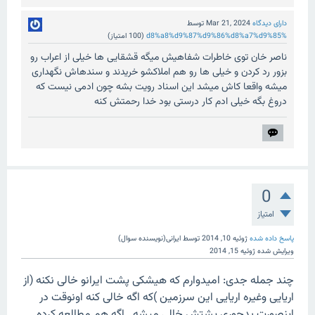
دارای دیدگاه
Mar 21, 2024
توسط
%d8%a8%d9%87%d9%86%d8%a7%d9%85
(
100
امتیاز)
ناصر خان توی خاطرات شفاهیش میگه قشقایی ها خیلی از اعراب رو
بزور رد کردن و خیلی ها رو هم املاکشو خریدند و سندهاش نگهداری
میشه واقعا کاش میشد این اسناد رویت بشه چون ادمی نیست که
دروغ بگه خیلی ادم کار درستی بود خدا رحمتش کنه
0
امتیاز
پاسخ داده شده
ژوئیه 10, 2014
توسط
ایرانی(نویسنده سوال)
ویرایش شده
ژوئیه 15, 2014
چند جمله جدی: امیدوارم که هیشکی پشت ایرانو خالی نکنه (از
اریایی وغیره اریایی این سرزمین )که اگه خالی کنه اونوقت در
اینصورت بدجوری پشتش خالی میشه...اگه هم مطالعه کرده