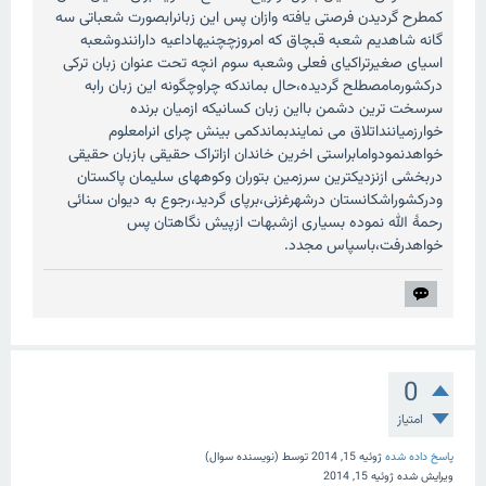
کمطرح گردیدن فرصتی یافته وازان پس این زبانرابصورت شعباتی سه
گانه شاهدیم شعبه قبچاق که امروزچچنیهاداعیه دارانندوشعبه
اسیای صغیرتراکیای فعلی وشعبه سوم انچه تحت عنوان زبان ترکی
درکشورمامصطلح گردیده،حال بماندکه چراوچگونه این زبان رابه
سرسخت ترین دشمن بااین زبان کسانیکه ازمیان برنده
خوارزمیاننداتلاق می نمایندبماندکمی بینش چرای انرامعلوم
خواهدنمودوامابراستی اخرین خاندان ازاتراک حقیقی بازبان حقیقی
دربخشی ازنزدیکترین سرزمین بتوران وکوههای سلیمان پاکستان
ودرکشوراشکانستان درشهرغزنی،برپای گردید،رجوع به دیوان سنائی
رحمۀ الله نموده بسیاری ازشبهات ازپیش نگاهتان پس
خواهدرفت،باسپاس مجدد.
0
امتیاز
پاسخ داده شده
ژوئیه 15, 2014
توسط
(نویسنده سوال)
ویرایش شده
ژوئیه 15, 2014