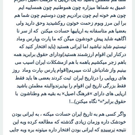
عمیق به شماها میزاره چون هموطنیم چون همساییه ایم
چون هم خونه ایم چون برادریم چون دوستیم چون شما هم
برا این مرز وبوم زحمت خوتون روکشیدید وحق دارید ولی
بعضیا هم متاسفانه به اریاییها حسادت میکنن که از سر نا
اگاهیه شاید پیش خودشون میگن که ما پارت وپارس وماد
نیستیم شاید نباشید اما ایرانی هستید (باید افتخار کنید که
درکنار این اقوام ارزشمند هستید)ودارای حقوق برابرید همه
باهم زجر میکشیم یاهمه با هم ازمشکلات ایران اسیب می
بینیم واز شادیاش لذت میبریم(اقوام پارس ،پارت وماد روز
های رویایی را درتاریخ ایران ثبت کردند بعضی ها باید فقط
فقط بزرگی تاریخ این اقوام را بپذیرندوالبته مطمئن باشید
اریایی های دارای ×فرهنگ اصیل× به بقیه هم وطناشون با
حقوق برابر*=* نگاه میکنن)...!
واگر کسی هم به تاریخ ایران حسادت میکنه ، به ایرانی بودن
خودشک داره وزمان زیادی گذشته که مطالعه کرده وبه این
نتیجه
نرسیده
که ایرانی بودن افتخار داره میتونه بره وبه جایی