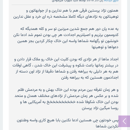
دارای دیدگاه
ژان 23, 2018
توسط
سید سهراب میرجوادی
همتون نژاد پرستین فرقی هم با هم ندارین و از جوابهاتون و
توهیناتون به نژادهای دیگه کاملا مشخصه ذره ای خرد و عقل ندارین
یه عده پان دور هم جمع شدین میزنین تو سر و کله همدیگه که
کدوممون برتریم و اصیلتریم اجدادت هر چی بودن تموم شد ادعا نکن
خونشون تو رگهامه شماها واسه این خاک چکار کردین بجز همین
دعواها و توهینها
اجداد ماها از هر نژادی که بودن کلیت این خاک رو ملاک قرار دادن و
در بیشتر زمانها باعث شکوه و پیشرفت این خاک شدن ، گاهی اوقات
هم به هر دلیلی به بیراهه رفتن و شماها دقیقا از نژاد اون دسته از
اجدادمون هستین که به بیراهه رفتن
و هر زمان تفرقه بین مردم بوده این خاک بهش و به مردمش ظلم
شده و بر عکس هر زمان مردمش از نژادهای مختلف همدل و متحد
بودن این خاک شکوفا شده خخخخخخخخخخ به آمریکایی ها و
روسا میگین نژاد پرستن
پس خودتون چی هستین ادعا نکنین بابا هیچ کاری واسه وطنتون
نکردین شماها