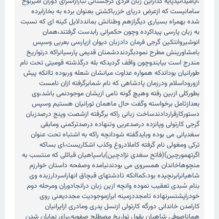
،ایامیدانیدپایه گذاراین زبان فردی گرجستانی تبارازاسرای دوران امیرنوح
سامانیست که ازعرض دریای خزرباکشتی بعنوان برده به بخارابرده
شده بهمراه بسیاری دیگرازهم وطنانش بمانددلایل کینه ای که نسبت
به زبان پارسی پیداکرده وچون حکمرانی رابدست گرفتند،همان
انوشیروانتکین گرجی فرمان دادزبان دیوان ازپارسی بعربی وسپس
بامشاورینش مطرح نمودبگردنددشمنان قدیمی پارسیانراکه درتواریخ
مندرج است بیابندوچون واقف گردیدکه بله درگذشته قومیتی تحت نام
طورانیان بوداندکه همواره عداوت میانشان شعله وربوده تاانکه پیش
ازوروداسلام ودرزمان پادشاهی که نام شمابرگرفته ازان نامست
بطورکلی ازبین رفته وهیچ گونه نامی ازیشان موجودنمی باشد،وی
بعدازتامل برخواسته وگفت حال ماهمان تورانیان هستیم وسپس
دستورکارقراردادندساخت زبانی راکه برگرفته ازشصت وپنج درصدزبان
گرجی کارتولی وپانزده درصدعربی وتنهاده درصدترکمنی ومابقی
سغدیانی می بوده وبایدگفته شودانچه راکه به اشتباه تحت عنوان
ترکی ومغولی نام گرفته کاملادروغ وکذب اشکاریست،ای بساکه
اگرتهمورچین)(فاتح سغدی نژادچین)باسپاهیان قبائلی که منتسب به
منچوهاخاندان همسروی می بودندنیامده وصفحه داستان خوارزم
شاهیانرابرنچیده بود،کماانکه تادشتهای قبچاق انهاراسردارزبده وی
بنام سُبدی تعقیب نموده وانچه ازین زبان درانجادوران ومرحله دوم
خودراپشتسرنهاده تامجددزمینه ابرازموجودیت مجددیعنی روی
کارامدن خاندانی دورگه کارتولی ازنسل پدری ومادری ازایرانیان
هماناصوفی شاهیان بقول تواریخ مصطلح صفویه،برای نمایان شدن