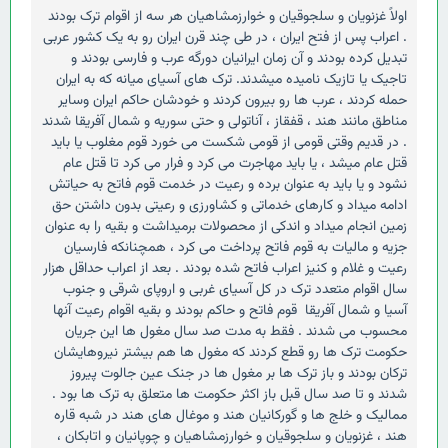
اولاً غزنویان و سلجوقیان و خوارزمشاهیان هر سه از اقوام ترک بودند
. اعراب پس از فتح ایران ، در طی چند قرن ایران رو به یک کشور عربی
تبدیل کرده بودند و آن زمان ایرانیان دورگه عرب و فارسی بودند و
تاجیک یا تازیک نامیده میشدند. ترک های آسیای میانه که به ایران
حمله کردند ، عرب ها رو بیرون کردند و خودشان حاکم ایران وسایر
مناطق مانند هند ، قفقاز ، آناتولی و حتی سوریه و شمال آفریقا شدند
. در قدیم وقتی قومی از قومی شکست می خورد قوم مغلوب یا باید
قتل عام میشد ، یا باید مهاجرت می کرد و فرار می کرد تا قتل عام
نشود و یا باید به عنوان برده و رعیت در خدمت قوم فاتح به حیاتش
ادامه میداد و کارهای خدماتی و کشاورزی و رعیتی بدون داشتن حق
زمین انجام میداد و اندکی از محصولات برمیداشت و بقیه را به عنوان
جزیه و مالیات به قوم فاتح پرداخت می کرد ، همچنانکه فارسیان
رعیت و غلام و کنیز اعراب فاتح شده بودند . بعد از اعراب حداقل هزار
سال اقوام متعدد ترک در کل آسیای غربی و اروپای شرقی و جنوب
آسیا و شمال آفریقا قوم فاتح و حاکم بودند و بقیه اقوام رعیت آنها
محسوب می شدند . فقط به مدت صد سال مغول ها این جریان
حکومت ترک ها رو قطع کردند که مغول ها هم بیشتر نیروهایشان
ترکان بودند و باز ترک ها بر مغول ها در جنک عین جالوت پیروز
شدند و تا صد سال قبل باز اکثر حکومت ها متعلق به ترک ها بود .
ممالیک و خلج ها و گورکانیان هند و موغال های هند در شبه قاره
هند ، غزنویان و سلجوقیان و خوارزمشاهیان و چوپانیان و اتابکان ،