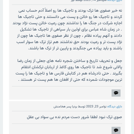
دارای دیدگاه
سپتامبر 14, 2023
توسط
تور
نه خیر صفوی ها ترک بودند و تاجیک ها رو اصلاً آدم حساب نمی
کردند و تاجیک ها رو خائن و پست می دانستند و حتی تاجیک ها
اجازه شرکت در جنگ ها را نداشتند چون رعیت خائن پست نژاد بودند
. در زمان شاه عباس برای اولین بار سپاهی از تاجیک ها تشکیل
دادند و آنهم پیاده نظام ، چون از نظر صفوی ها تاجیک ها چون از
نژاد پست تر و رعیت بودند حق نداشتند هم تراز ترک ها سوار اسب
باشند و باید پیاده می جنگیدند و پایین تر از ترک ها باشند.
جعل و تحریف تاریخ و ساختن شجره نامه های جعلی از زمان رضا
پالانی شروع شد تا تاجیک ها روی کاغذ از اربابان ترکشان انتقام
بگیرند . حتی نادرشاه هم در کتابش فارس ها و تاجیک ها را پست
ترین موجودات شمرده که حتی از افغان ها هم پست تر هستند .
دارای دیدگاه
نوامبر 23, 2023
توسط
بردیا پسر هخامنش
صوی ترک نبود لطفا شرور دست مردم نده بی سواد بی عقل