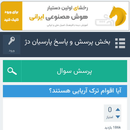
بخش پرسش و پاسخ پارسیان دژ
ورود
پرسش سوال
آیا اقوام ترک آریایی هستند؟
0
امتیاز
186k
بازدید