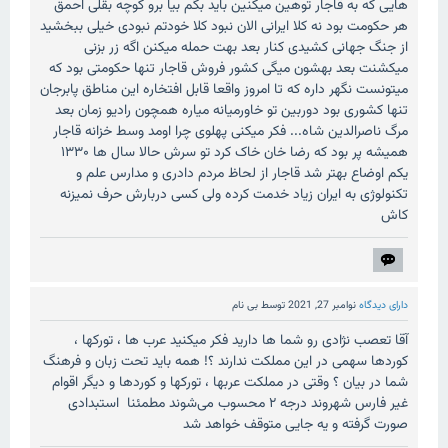
هایی که به قاجار توهین میکنین باید بگم بیا برو کوچه بقلی احمق
هر حکومت بود نه کلا ایرانی الان نبود کلا خودتم نبودی خیلی ببخشید
از جنگ جهانی کشیدی کنار بعد بهت حمله میکنن اگه زر بزنی
میکشنت بعد بهشون میگی کشور فروش قاجار تنها حکومتی بود که
میتونست نگهر داره که تا امروز واقعا قابل افتخاره این مناطق پابرجان
تنها کشوری بود دوربین تو خاورمیانه میاره همچون رادیو زمان بعد
مرگ ناصرالدین شاه... فکر میکنی پهلوی چرا اومد وسط خزانه قاجار
همیشه پر بود که رضا خان خاک کرد تو سرش حالا سال ها ۱۳۳۰
یکم اوضاع بهتر شد قاجار از لحاظ مردم دادری و مدارس علم و
تکنولوژی به ایران زیاد خدمت کرده ولی کسی دربارش حرف نمیزنه
کاش
دارای دیدگاه
نوامبر 27, 2021
توسط
بی نام
آقا تعصب نژادی رو شما ها دارید فکر میکنید عرب ها ، تورکها ،
کوردها سهمی در این مملکت ندارند ؟! همه باید تحت زبان و فرهنگ
شما در بیان ؟ وقتی در مملکت عربها ، تورکها و کوردها و دیگر اقوام
غیر فارس شهروند درجه ۲ محسوب می‌شوند مطمئنا استبدادی
صورت گرفته و یه جایی متوقف خواهد شد