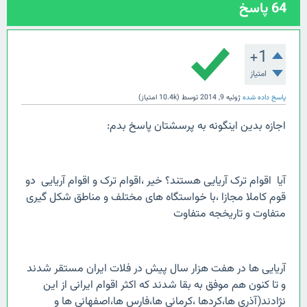
64
پاسخ
+1
امتیاز
پاسخ داده شده
ژوئیه 9, 2014
توسط
(
10.4k
امتیاز)
اجازه بدین اینگونه به پرسشتان پاسخ بدم:
آیا اقوام ترک آریایی هستند؟ خیر ،اقوام ترک و اقوام آریایی دو
قوم کاملا مجازا ،با خواستگاه های مختلف و مناطق شکل گیری
متفاوت و تاریخجه متفاوت
آریایی ها در هفت هزار سال پیش در فلات ایران مستقر شدند
و تا کنون هم موفق به بقا شدند که اکثر اقوام ایرانی از این
نژادند(آذری ها،کردها ،کرمانی ها،فارس ها،اصفهانی ها و