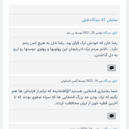
نمایش 41 دیدگاه قبلی
دارای دیدگاه
نوامبر 20, 2021
توسط
بی نام
رضا خان که خودش ترک قزاق بود..رضا خان به هیچ کس رحم
نکرد....الانم مردم ترک ادربایجان این پهلویها و پهلوی دوستها رو ارزو
به دل گذاشتن..
دارای دیدگاه
می 16, 2022
توسط
آیلین کشکولی
شما بختیاری قشقایی هستید؟@افتخارمه که ترکم.از قزلباش ها هم
بگیم که ترک بودن جد بزرگ قشقایی ها که سپاه صفوی بودند که تا
آخرین قطره خون از ایران محافظت کردند.