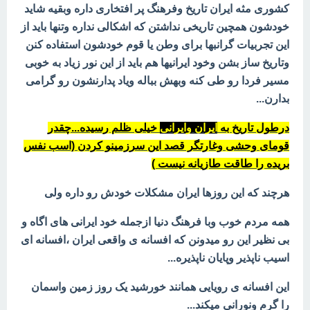
کشوری مثه ایران تاریخ وفرهنگ پر افتخاری داره وبقیه شاید
خودشون همچین تاریخی نداشتن که اشکالی نداره وتنها باید از
این تجربیات گرانبها برای وطن یا قوم خودشون استفاده کنن
وتاریخ ساز بشن وخود ایرانیها هم باید از این نور زیاد به خوبی
مسیر فردا رو طی کنه وبهش بباله ویاد پدارنشون رو گرامی
بدارن...
درطول تاریخ به
ایران وایرانی
خیلی ظلم رسیده...چقدر
قومای وحشی وغارتگر قصد این سرزمینو کردن (اسب نفس
بریده را طاقت طازیانه نیست )
هرچند که این روزها ایران مشکلات خودش رو داره ولی
همه مردم خوب وبا فرهنگ دنیا ازجمله خود ایرانی های اگاه و
بی نظیر این رو میدونن که افسانه ی واقعی ایران ،افسانه ای
اسیب ناپذیر وپایان ناپذیره...
این افسانه ی رویایی همانند خورشید یک روز زمین واسمان
را گرم ونورانی میکند...