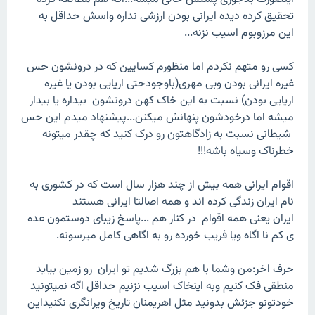
تحقیق کرده دیده ایرانی بودن ارزشی نداره واسش حداقل به
این مرزوبوم اسیب نزنه...
کسی رو متهم نکردم اما منظورم کسایین که در درونشون حس
غیره ایرانی بودن وبی مهری(باوجودحتی اریایی بودن یا غیره
اریایی بودن) نسبت به این خاک کهن درونشون بیداره یا بیدار
میشه اما درخودشون پنهانش میکنن...پیشنهاد میدم این حس
شیطانی نسبت به زادگاهتون رو درک کنید که چقدر میتونه
خطرناک وسیاه باشه!!!
اقوام ایرانی همه بیش از چند هزار سال است که در کشوری به
نام ایران زندگی کرده اند و همه اصالتا ایرانی هستند
ایران یعنی همه اقوام در کنار هم ...پاسخ زیبای دوستمون عده
ی کم نا اگاه ویا فریب خورده رو به اگاهی کامل میرسونه.
حرف اخر:من وشما با هم بزرگ شدیم تو ایران رو زمین بیاید
منطقی فک کنیم وبه اینخاک اسیب نزنیم حداقل اگه نمیتونید
خودتونو جزئش بدونید مثل اهریمنان تاریخ ویرانگری نکنیداین