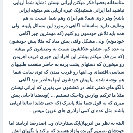
متاسفانه بعضیا فکر میکنن ایرانی نیستن ؛ شاید شما اریایی
نباشید اما ایرانی هستید(یک غیره اریایی هم میتونه ایرانی
باشه) وهر دوی شما؛ هم ایران وهم شما نسبت به هم
وظایف دارید متاسفانه اگاهی درمورد این مسائل پایینه ولی
همه باید تلاش خودمون رو کنیم (که مهمترین چیز اگاهی
خودمونه) ولی مشکل وقتی پیش میاد که مثلا پیش خودشون
یه عده کم، عشقو علاقشون نسبت به وطنشون کم میشه
(که من فک میکنم بیشتر این افراد این جوری فریب اهریمن
رو میخورن که دستهای پشت پرده به خاطر منفعت طلبیهای
سیاسی،اقتصای و...اینها رو فریب میدن که توی سایت شما
هم نوشته شده یا پیش خودشون اینها بخاطر نبود اگاهی
،الگو های ذهنی غلط در ذهنشون می پذیرن که ایرانی نیستن
مثلا ما ترکیم وپارس وتاجیک نیستیم ... )وبعضیا تاجایی پیش
میرن که به قول شما مثلا پانترک (که حتی شاید اصالتا اریایی
باشند مثل عده ی کمی ازاذری های عزیز) میشن...
البته به نظر من اذریها(پاپک،ستارخان و... )صدرصد اریاییند اما
خودشان تصمیم گیرنده وازاد هستند که ترکند یا نگهبان اتش