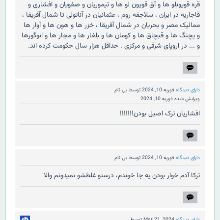
قره قویونلو ها و آق قویون لو ها و تیموریان و صفویان و افشاری و
قاجاریه در ایران ، سلاجقه روم ، عثمانیان در آناتولی تا شمال آفریقا ،
ممالیک مصر و بحریان در شمال آفریقا ، خزر ها و هون ها و آوار ها
و پچنگ ها و قبچاق ها و کومان ها و بلغار ها و مجار ها و انوگورها
و ... در اروپای شرقی و مرکزی . حداقل هزار سال حکومت کرده اند.
دارای دیدگاه
فوریه 10, 2024
توسط
بی نام
ویرایش شده
فوریه 10, 2024
افشاریان ترک اصیل بودن!!!!!!!
دارای دیدگاه
فوریه 10, 2024
توسط
بی نام
ترکا آدم خوار بودن یه جا خوندم، درستو غلطشو نمیدونم والا
دارای دیدگاه
Mar 21, 2024
توسط