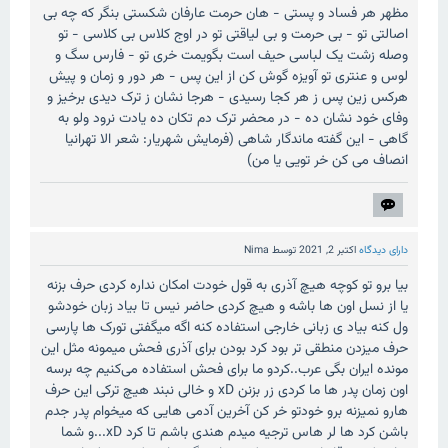
مظهر هر فساد و پستی - هان حرمت عارفان شکستی بنگر که چه بی
اصالتی تو - بی حرمت و بی لیاقتی تو در اوج کلاس بی کلاسی - تو
وصله زشت یک لباسی حیف است بگویمت خری تو - فارس سگ و
لوس و عنتری تو آویزه گوش کن از این پس - هر دور و زمان و پیش
هرکس زین پس ز هر کجا رسیدی - هرجا نشان ز ترک دیدی برخیز و
وفای خود نشان ده - در محضر ترک دم تکان ده یادت نرود ولو به
گاهی - این گفته ماندگار شاهی (فرمایش شهریار: شعر الا تهرانیا
انصاف می کن خر تویی یا من)
دارای دیدگاه
اکتبر 2, 2021
توسط
Nima
بیا برو تو کوچه هیچ آذری به قول خودت امکان نداره کردی حرف بزنه
یا از نسل اون ها باشه و هیچ کردی حاضر نیس تا بیاد زبان خودشو
ول کنه بیاد ی زبانی خارجی استفاده کنه اگه میگفتی تورک ها پارسی
حرف میزدن منطقی تر بود کرد بودن برای آذری فحش میمونه مثل این
مونده ایران بگی عرب..کردو ما برای فحش استفاده می‌کنیم چه برسه
اون زمان پدر ها ما کردی زر بزنن xD و خالی نبند هیچ ترکی این حرف
هارو نمیزنه برو خودتو خر کن آخرین آدمی هایی که میخوام پدر جدم
باشن کرد ها لر هاس ترجیه میدم هندی باشم تا کرد xD...و شما