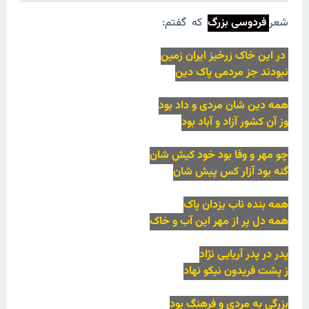
شعر
فردوسی بزرگ
که گفتم:
در این خاک زرخیز ایران زمین
نبودند جز مردمی پاک دین
همه دین شان مردی و داد بود
وز آن کشور آزاد و آباد بود
چو مهر و وفا بود خود کیش شان
گنه بود آزار کس پیش شان
همه بنده ناب یزدان پاک
همه دل پر از مهر این آب و خاک
پدر در پدر آریایی نژاد
ز پشت فریدون نیکو نهاد
بزرگی به مردی و فرهنگ بود