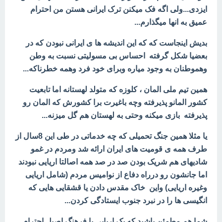
ایزدی...ولی اگه فک میکنن ترک ایرانی هستن من احترام
عمیق به انها میگذارم...
بدیش اینجاست که که این اندیشه ها ی ایرانی نبودن که در
بعضیا شکل گرفته احساس بی مسولیتی نسبت به وطن
وهموطنان به وجود میاره وبرای خود فرد وهمه خطرناکه...
همین تیم ملی المان ، کلوزه که متولد لهستانه اما تابعیت
کشور المانو پذیرفته وچه باغیرت برا کشورش که المان رو
پذیرفته بازی میکنه وحتی به لهستان هم گل میزنه...
یا مثلا همین جنگ تحمیلی که چه خدماتی در طی این 8سال از
طرف همه ی قومیت های ایران ارائه شد ومردم در غمو
شادیهای هم شریک بودن صد در صد همه اصالتا اریایی نبودند
اما جانشون رو درراه دفاع از نوامیس مردم (شامل اریایی
وغیره اریایی) واین خاک مقدس دادن یا
قشقایی هایی که
انگیسی ها را در نبرد جنوب ایستادگی کردن...
شما هم مطمئن باشید که یک اریایی با فرهنگ اصیل احترام