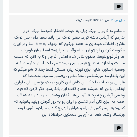
دارای دیدگاه
می 31, 2022
توسط
تورک
باسلام به کاربران تورک زبان به خودتو افتخار کنید،ما تورک آذری
نداریم که آریایی باشه تورک یعنی تورک این پانفارسها دارن بین تورک
وآذری اختلاف میندازن ما همه تورکیم که نزدیگ به ۱۵۰۰ سال بر ایران
حکومت کردین ازغزنویان ،سلجوقیان ،خوارزمشاهیان ،آق قویونلو
ها،وقراقویونلوها، صفویه،نادر شاه افشار ،قاجار،وتا به الان که دست
ماست و اجازه به هیچ قومی نمی نمیدهیم تا در ایران حکومت کنه
وهمیه استوره هایه ایران تورک زبان هستن فقط چند تا شو میگم که
این پانفارسه می‌شناسن مثلا تختی ،پرفسور سمیعی،دهخدا که
فارسی رو نجات دا د که ای کاش این کاررو نمیکرد،رئیس علی دلواری
اونقدر زیادن که نمیشه همرو گفت این پانفارسها فکر کردن که قوم
وحشی آریایی چه پخیه ،آریایی‌ها افغان وهندو تبار بودن که هنگام
حمله به ایران کلی آدم کشتن و ایران رو به زور گرفتن وباید بخونید که
کمبوجيه ،پسر کوروش باخواهراش ازدواج کرداونم بادوتاشون آتوسا
ورکسانا وشما همه که آریایی هستین حرامزاده این