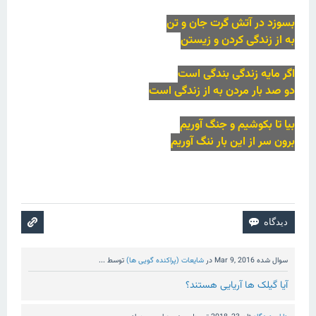
بسوزد در آتش گرت جان و تن
به از زندگی کردن و زیستن
اگر مایه زندگی بندگی است
دو صد بار مردن به از زندگی است
بیا تا بکوشیم و جنگ آوریم
برون سر از این بار ننگ آوریم
سوال شده
Mar 9, 2016
در
شایعات (پراکنده گویی ها)
توسط
...
آیا گیلک ها آریایی هستند؟