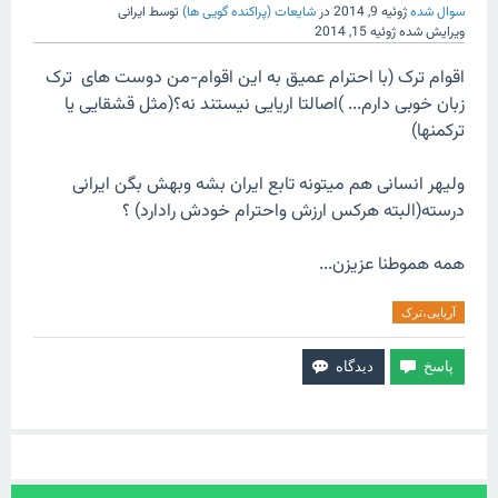
سوال شده
ژوئیه 9, 2014
در
شایعات (پراکنده گویی ها)
توسط
ایرانی
ویرایش شده
ژوئیه 15, 2014
اقوام ترک (با احترام عمیق به این اقوام-من دوست های ترک
زبان خوبی دارم... )اصالتا اریایی نیستند نه؟(مثل قشقایی یا
ترکمنها)
ولیهر انسانی هم میتونه تابع ایران بشه وبهش بگن ایرانی
درسته(البته هرکس ارزش واحترام خودش رادارد) ؟
همه هموطنا عزیزن...
آریایی،ترک