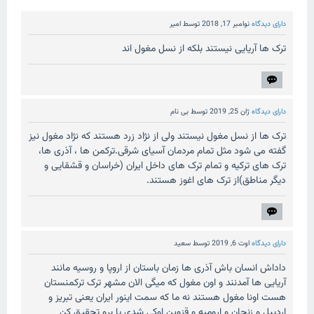
دارای دیدگاه
نوامبر 17, 2018
توسط
امیر
ترک ها آریایی نیستند بلکه از نسل مغول اند
دارای دیدگاه
ژان 25, 2019
توسط
بی نام
ترک ها از نسل مغول نیستند ولی از نژاد زرد هستند که نژاد مغول نیز
گفته می شود مثل تمام مردمان آسیای شرقی.ترکمن ها ، آذری ها،
ترک های ترکیه و تمام ترک های داخل ایران (خراسان و قشقایی و
دیگر مناطق)از ترک های اغوز هستند.
دارای دیدگاه
اوت 6, 2019
توسط
سعید
داداش انسان باش آذری ها زمان باستان از اروپا و روسیه مانند
آریایی ها آمدنند و اون مغول که میگی الان مشهر ترک ترکمنستان
هست اونا مغول هستند نه ما که سمت اینور ایران یعنی تبریز و
اردبیل و زنجان و ارومیه و قزوین اوکی شدی یا برو تحقیق کن