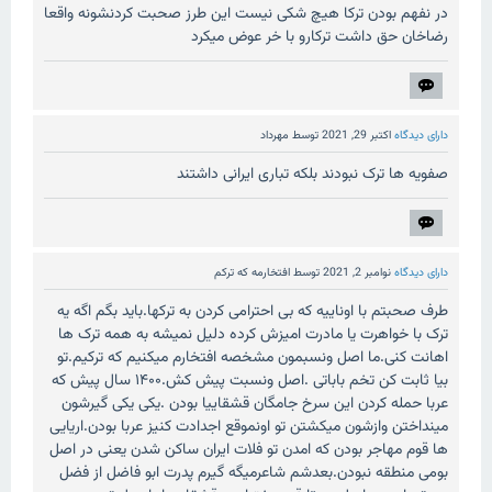
در نفهم بودن ترکا هیچ شکی نیست این طرز صحبت کردنشونه واقعا
رضاخان حق داشت ترکارو با خر عوض میکرد
دارای دیدگاه
اکتبر 29, 2021
توسط
مهرداد
صفویه ها ترک نبودند بلکه تباری ایرانی داشتند
دارای دیدگاه
نوامبر 2, 2021
توسط
افتخارمه که ترکم
طرف صحبتم با اوناییه که بی احترامی کردن به ترکها.باید بگم اگه یه
ترک با خواهرت یا مادرت امیزش کرده دلیل نمیشه به همه ترک ها
اهانت کنی.ما اصل ونسبمون مشخصه افتخارم میکنیم که ترکیم.تو
بیا ثابت کن تخم باباتی .اصل ونسبت پیش کش.۱۴۰۰ سال پیش که
عربا حمله کردن این سرخ جامگان قشقاییا بودن .یکی یکی گیرشون
مینداختن وازشون میکشتن تو اونموقع اجدادت کنیز عربا بودن.اریایی
ها قوم مهاجر بودن که امدن تو فلات ایران ساکن شدن یعنی در اصل
بومی منطقه نبودن.بعدشم شاعرمیگه گیرم پدرت ابو فاضل از فضل