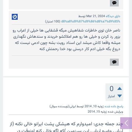
دارای دیدگاه
Mar 21, 2024
توسط
%d8%a8%d9%87%d9%86%d8%a7%d9%85
(
100
امتیاز)
ناصر خان توی خاطرات شفاهیش میگه قشقایی ها خیلی از اعراب رو
بزور رد کردن و خیلی ها رو هم املاکشو خریدند و سندهاش نگهداری
میشه واقعا کاش میشد این اسناد رویت بشه چون ادمی نیست که
دروغ بگه خیلی ادم کار درستی بود خدا رحمتش کنه
0
امتیاز
پاسخ داده شده
ژوئیه 10, 2014
توسط
ایرانی(نویسنده سوال)
ویرایش شده
ژوئیه 15, 2014
چند جمله جدی: امیدوارم که هیشکی پشت ایرانو خالی نکنه (از
اریایی وغیره اریایی این سرزمین )که اگه خالی کنه اونوقت در