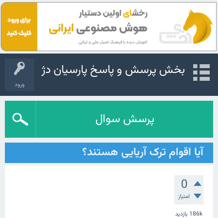
بخش پرسش و پاسخ پارسیان دژ
ورود
پرسش سوال
آیا اقوام ترک آریایی هستند؟
0
امتیاز
186k
بازدید