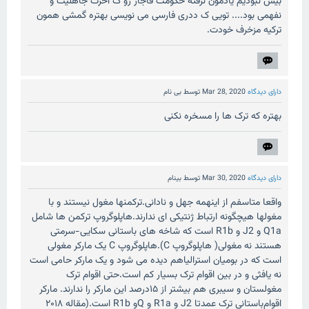
بیش نبودیم یادمون نرفته حکومت قاجار رو ک آخرت جاهلیت و
نفهمی بود.... تویی ک ددری فارسی می نویسی بهتره گمشی همون
ترکیه مزخرف خودت.
دارای دیدگاه
Mar 28, 2020
توسط
بی نام
بهتره که‌ ترک ها را مسخره نکنی
دارای دیدگاه
Mar 30, 2020
توسط
بینام
واقعا متاسفم از اینهمه جهل و نادانی.ترکمنها مغول نیستند و با
مغولها هیچگونه ارتباط ژنتیکی ای ندارند.هاپلوگروپ ترکمن ها شامل
Q1a و J2 و R1b است که شاخه های باستانی سکایی-سرمتی
هستند نه مغولی( هاپلوگروپ C).هاپلوگروپ C یک مارکر مغولی
است که در بومیان استرالیاهم دیده می شود و یک مارکر حامی است
نه یافثی و در بین اقوام ترک بسیار کم است.حتی اقوام ترک
مغولستان و سیبری هم بیشتر از ۱۵درصد این مارکر را ندارند. مارکر
اقوام‌باستانی ترک عمدتا J2 و R1a و Qو R1b است.(مقاله ۲۰۱۸