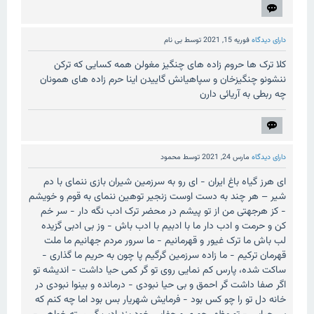
دارای دیدگاه
فوریه 15, 2021
توسط
بی نام
کلا ترک ها حروم زاده های چنگیز مغولن همه کسایی که ترکن
ننشونو چنگیزخان و سپاهیانش گاییدن اینا حرم زاده های همونان
چه ربطی به آریائی دارن
دارای دیدگاه
مارس 24, 2021
توسط
محمود
ای هرز گیاه باغ ایران - ای رو به سرزمین شیران بازی ننمای با دم
شیر – هر چند به دست اوست زنجیر توهین ننمای به قوم و خویشم
- کز هرجهتی من از تو پیشم در محضر ترک ادب نگه دار - سر خم
کن و حرمت و ادب دار ما با ادبیم با ادب باش - وز بی ادبی گزیده
لب باش ما ترک غیور و قهرمانیم - ما سرور مردم جهانیم ما ملت
قهرمان ترکیم - ما زاده سرزمین گرگیم پا چون به حریم ما گذاری -
ساکت شده، پارس کم نمایی روی تو گر کمی حیا داشت - اندیشه تو
اگر صفا داشت گر احمق و بی حیا نبودی - درمانده و بینوا نبودی در
خانه دل تو را چو کس بود - فرمایش شهریار بس بود اما چه کنم که