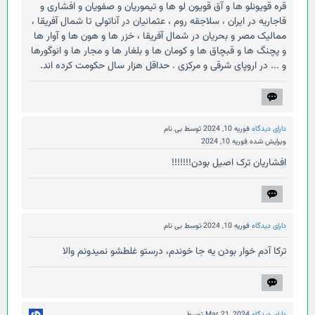
قره قویونلو ها و آق قویون لو ها و تیموریان و صفویان و افشاری و
قاجاریه در ایران ، سلاجقه روم ، عثمانیان در آناتولی تا شمال آفریقا ،
ممالیک مصر و بحریان در شمال آفریقا ، خزر ها و هون ها و آوار ها
و پچنگ ها و قبچاق ها و کومان ها و بلغار ها و مجار ها و انوگورها
و ... در اروپای شرقی و مرکزی . حداقل هزار سال حکومت کرده اند.
دارای دیدگاه
فوریه 10, 2024
توسط
بی نام
ویرایش شده
فوریه 10, 2024
افشاریان ترک اصیل بودن!!!!!!!
دارای دیدگاه
فوریه 10, 2024
توسط
بی نام
ترکا آدم خوار بودن یه جا خوندم، درستو غلطشو نمیدونم والا
دارای دیدگاه
Mar 21, 2024
توسط