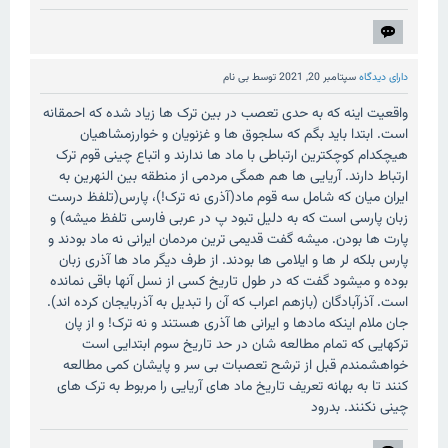
دارای دیدگاه
سپتامبر 20, 2021
توسط
بی نام
واقعیت اینه که به حدی تعصب در بین ترک ها زیاد شده که احمقانه
است. ابتدا باید بگم که سلجوق ها و غزنویان و خوارزمشاهیان
هیچکدام کوچکترین ارتباطی با ماد ها ندارند و اتباع چینی قوم ترک
ارتباط دارند. آریایی ها هم همگی مردمی از منطقه بین النهرین به
ایران میان که شامل سه قوم ماد(آذری نه ترک!)، پارس(تلفظ درست
زبان پارسی است که به دلیل تبود پ در عربی فارسی تلفظ میشه) و
پارت ها بودن. میشه گفت قدیمی ترین مردمان ایرانی نه ماد بودند و
پارس بلکه لر ها و ایلامی ها بودند. از طرف دیگر ماد ها آذری زبان
بوده و میشود گفت که در طول تاریخ کسی از نسل آنها باقی نمانده
است. آذرآبادگان (بازهم اعراب که آن را تبدیل به آذربایجان کرده اند).
جان ملام اینکه مادها و ایرانی ها آذری هستند و نه ترک! و از پان
ترکهایی که تمام مطالعه شان در حد تاریخ سوم ابتدایی است
خواهشمندم قبل از ترشح تعصبات بی سر و پایشان کمی مطالعه
کنند تا به بهانه تعریف تاریخ ماد های آریایی را مربوط به ترک های
چینی نکنند. بدرود