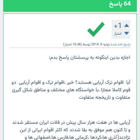
64
پاسخ
+1
امتیاز
پاسخ داده شده
ژوئیه 9, 2014
توسط
(
10.4k
امتیاز)
اجازه بدین اینگونه به پرسشتان پاسخ بدم:
آیا اقوام ترک آریایی هستند؟ خیر ،اقوام ترک و اقوام آریایی دو
قوم کاملا مجازا ،با خواستگاه های مختلف و مناطق شکل گیری
متفاوت و تاریخجه متفاوت
آریایی ها در هفت هزار سال پیش در فلات ایران مستقر شدند
و تا کنون هم موفق به بقا شدند که اکثر اقوام ایرانی از این
نژادند(آذری ها،کردها ،کرمانی ها،فارس ها،اصفهانی ها و