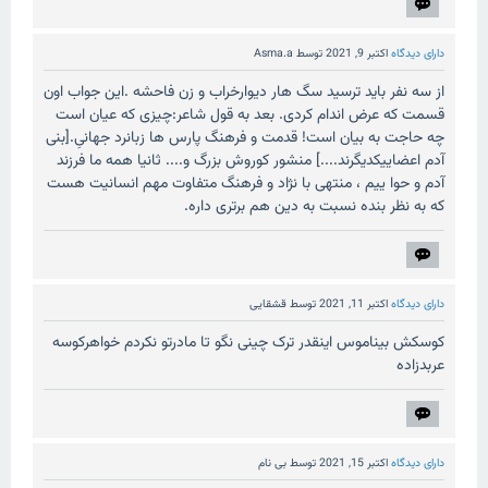
دارای دیدگاه
اکتبر 9, 2021
توسط
Asma.a
از سه نفر باید ترسید سگ هار دیوارخراب و زن فاحشه .این جواب اون
قسمت که عرض اندام کردی. بعد به قول شاعر:چیزی که عیان است
چه حاجت به بیان است! قدمت و فرهنگ پارس ها زبانرد جهانیِ.[بنی
آدم اعضاییکدیگرند....] منشور کوروش بزرگ و.... ثانیا همه ما فرزند
آدم و حوا ییم ، منتهی با نژاد و فرهنگ متفاوت مهم انسانیت هست
که به نظر بنده نسبت به دین هم برتری داره.
دارای دیدگاه
اکتبر 11, 2021
توسط
قشقایی
کوسکش بیناموس اینقدر ترک چینی نگو تا مادرتو نکردم خواهرکوسه
عربدزاده
دارای دیدگاه
اکتبر 15, 2021
توسط
بی نام