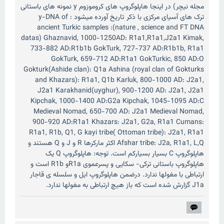
مجله نیچر) در اینجا هاپلوگروپ های کروموزوم y نمونه های باستانی
ترک های آسیای مرکزی با ذکر تاریخ آورده میشود : y-DNA of
ancient Turkic samples :(nature , science and FT DNA
datas) Ghaznavid, 1000-1250AD: R1a1,R1a1,J2a1 Kimak,
733-882 AD:R1b1b GokTurk, 727-737 AD:R1b1b, R1a1
GokTurk, 659-712 AD:R1a1 GokTurkic, 850 AD:O
Gokturk(Ashide clan): Q1a Ashina (royal clan of Gokturks
and Khazars): R1a1, Q1b Karluk, 800-1000 AD: J2a1,
J2a1 Karakhanid(uyghur), 900-1200 AD: J2a1, J2a1
Kipchak, 1000-1400 AD:G2a Kipchak, 1045-1095 AD:C
Medieval Nomad, 650-700 AD: J2a1 Medieval Nomad,
900-920 AD:R1a1 Khazars: J2a1, G2a, R1a1 Cumans:
R1a1, R1b, Q1, G kayi tribe( Ottoman tribe): J2a1, R1a1
Afshar tribe: J2a, R1a1, L,Q اکثر مارکرها R و J و Q هستند و
هاپلوگروپ‌ C بسیار بسیارکم است. توجه: هاپلوگروپ Q یک
هاپلوگروپ باستانی ترکی- سکایی و پسرعموی R1aو R1b است و
ارتباطی با مغولها ندارد. درضمن هاپلوگروپ ایل و سلسله ی قاجار
J1a گزارش شده است که باز هیچ ارتباطی به مغولها ندارد.