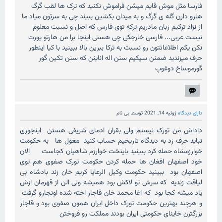
فارسا مثل موش قایم میشن فراموش نکنید که ترک ها لقب گرگ
هارو دارن گله ی گرگ و به میدان بکشین ببیند چی به سرتون میاد ما
از نژاد ترکیم زبان مادریم ترکه توی فارس که اصل و نسبت معلوم
نیست عربی... فارسی خارجکی چی هستی اینجا برا من هارتو پورت
نکن یکم اطلاعاتتون رو نسبت به ترکا ببرین بالا ببینید با کیا اینطور
حرف میزندید ضمنن سیکیم سنن اله اناینن که سنن تکین گور
گورموساخ دوغوپ
دارای دیدگاه
ژوئیه 14, 2021
توسط
بی نام
داداش من تورک نیستم ولی بقران ادمای شریفی هستن اینجوری
نباید حرف زد به دیدگاه تاریخیم حساب کنید مغول ها به حکومت
خوارزمشاه حمله کرد ببینید بایتخت خوارزم شاهیان کجاست الان
خود اصفهان افغان ها حمله کردن حکومت تورک صفوی هم توی
اصفهان بود ببینید حکومت وکیل الرعایا کریم خان زند بادشاه بی
لیاقت زندیه که سرش تو لاکش بود همیشه ولی الن از قهرمان ازش
یاد میشه کجا بود که اغا محمد خان قاجار اخته شده اونجارو گرفت
و هرچند بهترین حکومت تورک داخل ایران همون صفوی بود و قاجار
بزرگترن خاینای حکومتی ایران بودند مملکت رو فروختن