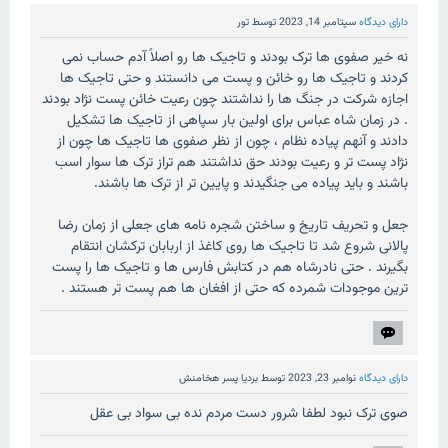
دارای دیدگاه
سپتامبر 14, 2023
توسط
تور
نه خیر صفوی ها ترک بودند و تاجیک ها رو اصلاً آدم حساب نمی
کردند و تاجیک ها رو خائن و پست می دانستند و حتی تاجیک ها
اجازه شرکت در جنگ ها را نداشتند چون رعیت خائن پست نژاد بودند
. در زمان شاه عباس برای اولین بار سپاهی از تاجیک ها تشکیل
دادند و آنهم پیاده نظام ، چون از نظر صفوی ها تاجیک ها چون از
نژاد پست تر و رعیت بودند حق نداشتند هم تراز ترک ها سوار اسب
باشند و باید پیاده می جنگیدند و پایین تر از ترک ها باشند.
جعل و تحریف تاریخ و ساختن شجره نامه های جعلی از زمان رضا
پالانی شروع شد تا تاجیک ها روی کاغذ از اربابان ترکشان انتقام
بگیرند . حتی نادرشاه هم در کتابش فارس ها و تاجیک ها را پست
ترین موجودات شمرده که حتی از افغان ها هم پست تر هستند .
دارای دیدگاه
نوامبر 23, 2023
توسط
بردیا پسر هخامنش
صوی ترک نبود لطفا شرور دست مردم نده بی سواد بی عقل