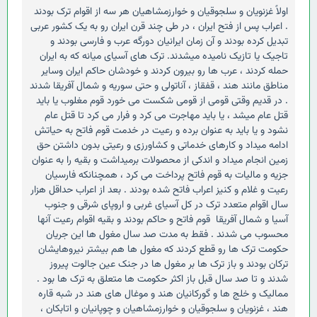
اولاً غزنویان و سلجوقیان و خوارزمشاهیان هر سه از اقوام ترک بودند
. اعراب پس از فتح ایران ، در طی چند قرن ایران رو به یک کشور عربی
تبدیل کرده بودند و آن زمان ایرانیان دورگه عرب و فارسی بودند و
تاجیک یا تازیک نامیده میشدند. ترک های آسیای میانه که به ایران
حمله کردند ، عرب ها رو بیرون کردند و خودشان حاکم ایران وسایر
مناطق مانند هند ، قفقاز ، آناتولی و حتی سوریه و شمال آفریقا شدند
. در قدیم وقتی قومی از قومی شکست می خورد قوم مغلوب یا باید
قتل عام میشد ، یا باید مهاجرت می کرد و فرار می کرد تا قتل عام
نشود و یا باید به عنوان برده و رعیت در خدمت قوم فاتح به حیاتش
ادامه میداد و کارهای خدماتی و کشاورزی و رعیتی بدون داشتن حق
زمین انجام میداد و اندکی از محصولات برمیداشت و بقیه را به عنوان
جزیه و مالیات به قوم فاتح پرداخت می کرد ، همچنانکه فارسیان
رعیت و غلام و کنیز اعراب فاتح شده بودند . بعد از اعراب حداقل هزار
سال اقوام متعدد ترک در کل آسیای غربی و اروپای شرقی و جنوب
آسیا و شمال آفریقا قوم فاتح و حاکم بودند و بقیه اقوام رعیت آنها
محسوب می شدند . فقط به مدت صد سال مغول ها این جریان
حکومت ترک ها رو قطع کردند که مغول ها هم بیشتر نیروهایشان
ترکان بودند و باز ترک ها بر مغول ها در جنک عین جالوت پیروز
شدند و تا صد سال قبل باز اکثر حکومت ها متعلق به ترک ها بود .
ممالیک و خلج ها و گورکانیان هند و موغال های هند در شبه قاره
هند ، غزنویان و سلجوقیان و خوارزمشاهیان و چوپانیان و اتابکان ،