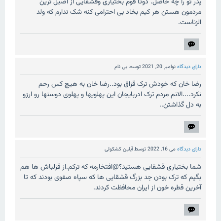
پدر تو را چه حاصل. دوتا قوم بختیاری وقشقایی از اصیل ترین
مردمون هستن هر کیم بخاد بی احترامی کنه شک ندارم که ولد
الزناست.
دارای دیدگاه
نوامبر 20, 2021
توسط
بی نام
رضا خان که خودش ترک قزاق بود..رضا خان به هیچ کس رحم
نکرد....الانم مردم ترک ادربایجان این پهلویها و پهلوی دوستها رو ارزو
به دل گذاشتن..
دارای دیدگاه
می 16, 2022
توسط
آیلین کشکولی
شما بختیاری قشقایی هستید؟@افتخارمه که ترکم.از قزلباش ها هم
بگیم که ترک بودن جد بزرگ قشقایی ها که سپاه صفوی بودند که تا
آخرین قطره خون از ایران محافظت کردند.