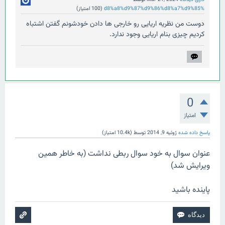
%d8%a8%d9%87%d9%86%d8%a7%d9%85
(
100
امتیاز)
دوست من نظریه اریایی رو خارجی ها دادن خودشونم گفتن اشتباه
کردیم چیزی بنام اریایی وجود ندارد.
0
امتیاز
پاسخ داده شده
ژوئیه 9, 2014
توسط
(
10.4k
امتیاز)
عنوان سوال به خود سوال ربطی نداشت (به خاطر همین
ویرایش شد)
پاینده باشید