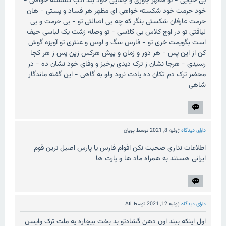
بی حیایی - تو مظهر جوری و جفایی خود بند ادب گسسته خواهی -
خود حرمت خود شکسته خواهی ای مظهر هر فساد و پستی - هان
حرمت عارفان شکستی بنگر که چه بی اصالتی تو - بی حرمت و بی
لیاقتی تو در اوج کلاس بی کلاسی - تو وصله زشت یک لباسی حیف
است بگویمت خری تو - فارس سگ و لوس و عنتری تو آویزه گوش
کن از این پس - هر دور و زمان و پیش هرکس زین پس ز هر کجا
رسیدی - هرجا نشان ز ترک دیدی برخیز و وفای خود نشان ده - در
محضر ترک دم تکان ده یادت نرود ولو به گاهی - این گفته ماندگار
شاهی
دارای دیدگاه
ژوئیه 8, 2021
توسط
پویان
اطلاعات نداری صحبت نکن افوام فارس یا پارس اصیل ترین قوم
ایرانی هستند به همراه ماد ها و پارت ها
دارای دیدگاه
ژوئیه 12, 2021
توسط
Ati
اول اینکه ببند اون دهن گشادتو بد بخت بیچاره یه ملت ترک وایسن