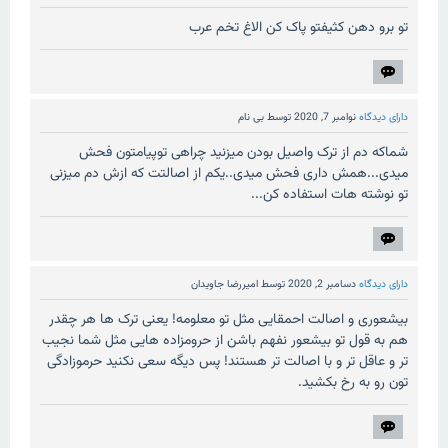
تو برو دهن کثیفتو پاک کن الاغ تخم عرب
دارای دیدگاه
نوامبر 7, 2020
توسط
بی نام
شماکه دم از ترک واصیل بودن میزنید چراهی توپیامتون فحش
میدی...همش داری فحش میدی..یکم از اصالتت که ازش دم میزنی
تو نوشته هات استفاده کن...
دارای دیدگاه
دسامبر 2, 2020
توسط
امیررضا جاویدان
بیشعوری و اصالت احمقایی مثل تو معلومه! یعنی ترک ها هر چقدر
هم به قول تو بیشعور نفهم باشن از حرومزاده هایی مثل شما نجیب
تر و عاقل تر و با اصالت تر هستند! پس دیگه سعی نکنید حرموزادگی
تون رو به رخ بکشید.