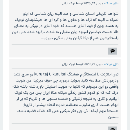
دارای دیدگاه
مارس 21, 2020
توسط
تورک ایرانی
شواهد تاریخی انسان شناسی و صد البته زبان شناسی که اینو
نمیگه... البته که ترک ها و مغول ها و کره ای ها خیشاوندان نزدیک
به همند چون از قوم آلتای هستند که خود آلتای در تورکی به معنای
طلا هست درضمن امروزه زبان مغولی به شدت ترکیزه شده حتی دین
باستانیشون هم از ترکا گرفتن یعنی تنگری باوری...
دارای دیدگاه
مارس 21, 2020
توسط
تورک ایرانی
توی اینترنت یا اینستاگرام هشتگ kurultai یا kurultaj رو سرچ کنید
ودرموردش مطالعه کنید بدونید درمورد چی حرف میزنید! من هویت
واقعی رو این میدونم که نتنها به هویت اصلیش باورداشته باشه بلکه
درک کنه که تو کدوم کشور زندگی میکنه مثلا ایران پس من یک تورک
ایرانیم و کاری به نتیجه ژنتیکی و قدمت سنجی ها و تاریخ که پر از
ابهام هست کاری ندارم... معتقدم قدرت اتحاد بیشتر از تاریخ
هست! مهم اینکه الان چی فکر میکنی حتی اگه خلاف قضیه باشه.
ممنون