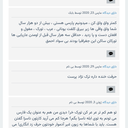
دارای دیدگاه
مارس 23, 2020
توسط
بابک
کمتر واق واق کن ، میدونیم پارسی هستی ، بیش از دو هزار سال
شما واق واقی ها زیر بیرق کلفت یونانی ، عرب ، تورک ، مغول و
افغان دست و پا زدید ، حداقل سه هزار سال قبل از اومدن عاریایی ها
تورکان ساکن این جغرافیا بودند بی سواد احمق
دارای دیدگاه
مارس 29, 2020
توسط
بی نام
حرفت خنده داره ترک نژاد پرست
دارای دیدگاه
ژوئن 3, 2020
توسط
بی نام
تو هم کم تر عر عر کن تورک خر! دیدی من هم به عنوان یک فارس
می تونم به توی ابله ناسزا بگم؟ هرجا کم می آرید کارتون ناسزا گفتن
هست. باید با شماها به زبون غیر آدموار خودتون حرف زد انگاری! می