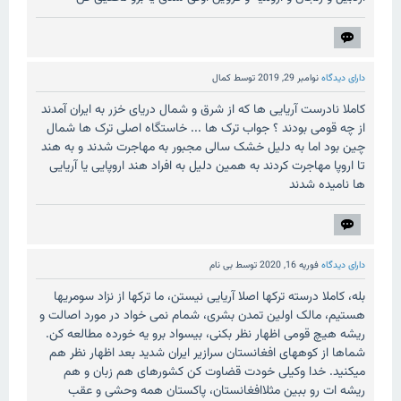
دارای دیدگاه
نوامبر 29, 2019
توسط
کمال
کاملا نادرست آریایی ها که از شرق و شمال دریای خزر به ایران آمدند
از چه قومی بودند ؟ جواب ترک ها ... خاستگاه اصلی ترک ها شمال
چین بود اما به دلیل خشک سالی مجبور به مهاجرت شدند و به هند
تا اروپا مهاجرت کردند به همین دلیل به افراد هند اروپایی یا آریایی
ها نامیده شدند
دارای دیدگاه
فوریه 16, 2020
توسط
بی نام
بله، کاملا درسته ترکها اصلا آریایی نیستن، ما ترکها از نزاد سومریها
هستیم، مالک اولین تمدن بشری، شمام نمی خواد در مورد اصالت و
ریشه هیچ قومی اظهار نظر بکنی، بیسواد برو یه خورده مطالعه کن.
شماها از کوههای افغانستان سرازیر ایران شدید بعد اظهار نظر هم
میکنید. خدا وکیلی خودت قضاوت کن کشورهای هم زبان و هم
ریشه ات رو ببین مثلاافغانستان، پاکستان همه وحشی و عقب