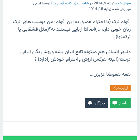
سوال شده
ژوئیه 9, 2014
در
شایعات (پراکنده گویی ها)
توسط
ایرانی
ویرایش شده
ژوئیه 15, 2014
اقوام ترک (با احترام عمیق به این اقوام-من دوست های ترک
زبان خوبی دارم... )اصالتا اریایی نیستند نه؟(مثل قشقایی یا
ترکمنها)
ولیهر انسانی هم میتونه تابع ایران بشه وبهش بگن ایرانی
درسته(البته هرکس ارزش واحترام خودش رادارد) ؟
همه هموطنا عزیزن...
آریایی،ترک