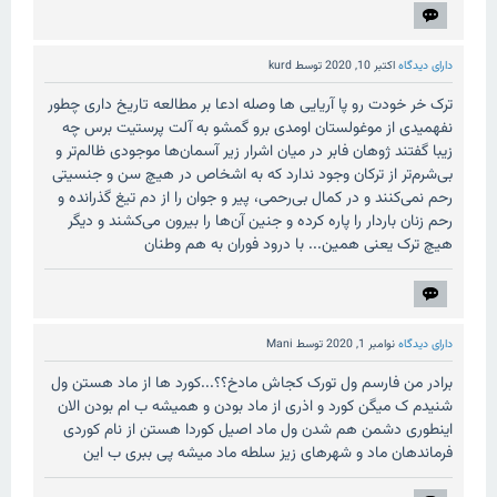
دارای دیدگاه
اکتبر 10, 2020
توسط
kurd
ترک خر خودت رو پا آریایی ها وصله ادعا بر مطالعه تاریخ داری چطور
نفهمیدی از موغولستان اومدی برو گمشو به آلت پرستیت برس چه
زیبا گفتند ژوهان فابر در میان اشرار زیر آسمان‌ها موجودی ظالم‌تر و
بی‌شرم‌تر از ترکان وجود ندارد که به اشخاص در هیچ سن و جنسیتی
رحم نمی‌کنند و در کمال بی‌رحمی، پیر و جوان را از دم تیغ گذرانده و
رحم زنان باردار را پاره کرده و جنین آن‌ها را بیرون می‌کشند‌ و دیگر
هیچ ترک یعنی همین... با درود فوران به هم وطنان
دارای دیدگاه
نوامبر 1, 2020
توسط
Mani
برادر من فارسم ول تورک کجاش مادخ؟؟...کورد ها از ماد هستن ول
شنیدم ک میگن کورد و اذری از ماد بودن و همیشه ب ام بودن الان
اینطوری دشمن هم شدن ول ماد اصیل کوردا هستن از نام کوردی
فرماندهان ماد و شهرهای زیز سلطه ماد میشه پی ببری ب این