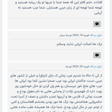
افتاده. ختم کلام این که همه شما با عربها تو یک ریشه هستید و
لهجه شما لهجه ای از زبان عربی هستش. شما عرب هستید نه
آریایی
دارای دیدگاه
فوریه 18, 2020
توسط
میثم
ترک ها اصالت ایرانی ندارند وسلام.
دارای دیدگاه
فوریه 20, 2020
توسط
.
از کی تا حالا ما شدیم عرب زمانی ک بابل (عراق) و خیلی از کشور های
عربی دست حاکمان ایرانی بود عرب صحرا نشین کجا بود ایرانی ها
عرب های ملخ خور عربستان رو هم ول کردن تو حال خودشون زور
بهت داره ک فهمیدی نژادت از وحشی هایی به نام مغول بودع و
هست زمانی ک فارس ها و آرییها تمدن داشتن و نصف از آسیا تحت
حکمروایی هخامنش بود ترک ها موز بودن بعدشم افغانستان و کمی
از اونم دور تر مال ایران بودع. شما ترک ها همیشه عقب مانده هایی