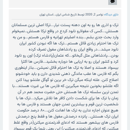
دارای دیدگاه
نوامبر 2, 2020
توسط
تاریخ شناس ایران...استان تهران
ترک و اذری ها رو به اون دهنه پستت نیار...ترکا اصلی ترین مسلمانان
هستش...کسی ک مغولارو نابود کردع در واقع ترکا هستش..نمیخوام
وارد بحث جدی بشم...بنده اصلیتم تهرانیه و فارس هستم...و من به
ترک ها احترام زیادی قائل هستم...ترک ها اگه نبودن کشور ایران
نابود میشد...در واقع ایران رو پادشاهان مغول تصرف کرده
بودن...پادشاهانی مثل گیخاتو...که عثمان(پادشاه ترک) اون رو نابود
کرد و کشور ایران رو به اریایی ها دوباره بخشید...فارس ها اکثرا
بیسواد هستند و اصلا به ترک ها احترام قائل نمیشن...بذار اینطوری
بگم که فارس ها عقب ماندگی ذهنی شدیدی دارن و باید خودشونو
اصلاح کنن. علته اینکه میگن ترک خر برین تو گوگل علتشو پیدا کنن
اگه علتشو بخونین نتیجه میگیرین که فارس ها بی غیرت هستند...با
تمدن ترین سلسله ترک ها هستش حتی حضرت محمد هم در آن
زمان با ترک ها برای شکست دادن کافر ها تلاش میکرد...ترک ها با
شخصیت ترین قوم و بیشترین تمدن جهان هستند و فارس ها به
هیچ عنوان اجازه ندارن به ترک ها اهانت کنن..‌.۸۰ درصد حکومت
ایران ترک هستش.. پانزده درصدش مغول ها و فقط پنج درصدش
فارس های بیشعور هستند که ادعای قدرتمندی میکنن(در واقع غلط
میکنین که ادعای قدرتمندی میکنین) این یعنی شما یک قوم بیسواد