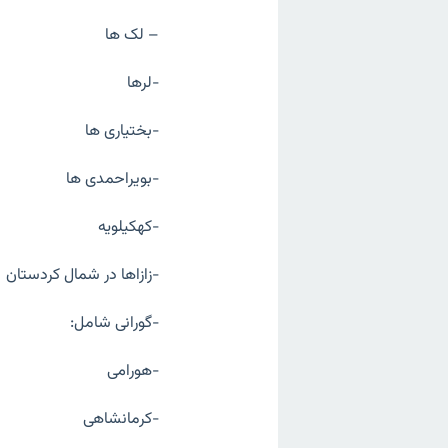
– لک ها
-لرها
-بختیاری ها
-بویراحمدی ها
-کهکیلویه
-زازاها در شمال کردستان
-گورانی شامل:
-هورامی
-کرمانشاهی