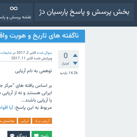
بخش پرسش و پاسخ پارسیان دژ
نقشه پرسش و پاس
ناگفته های تاریخ و هویت واقعی
سوال شده
اکتبر 2, 2017
در
شایعات (
0
ویرایش شده
اکتبر 11, 2017
امتیاز
توهمی به نام آریایی
14.2k
بازدید
بر اساس یافته های “مرکز ج
ایرانی هستند و نه از آریای
یا آریایی باشند...
مربوط به این پاسخ:
آیا اقو
آریایی،ترک
اریایی
هخامنش،هخا