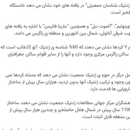
ت ژنتیک شناسان جمعیتی” در یافته های خود نشان می دهد خاستگاه
لخیز است.
اوپنهایم”، “آلموت نبل” و همچنین “مارینا فائرمن” با اشاره به یافته های
وب شرقی آناتولی، شمال بین النهرین و منطقه ی زاگرس می دانند.
5) بررسی DNA و کروموزوم Y کردها نشان می دهند که 60% شناسه ی ژنتیک j1و J2غالب است که
اکن زاگرس مرکزی وجود دارد و آنها را از سایر اقوام ساکن جغرافیای
تامل دیگر در حوزه ی ژنتیک جمعیت نشان می دهد که منشاء کردها نمی
ون وجود و ترکیب ژنتیک آنها بدون تردید، هزاران سال پیش از ساختار
روپایی ها قدمت دارد.
وهشگران مرکز جهانی مطالعات ژنتیک جمعیت نشان می دهند ساختار
ژنتیکی کردها از بیش از 11000 سال پیش در شمال هلال حاصلخیز و چندین هزار سال پیش از
ین منطقه قابل اثبات است.