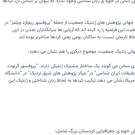
 اثباتی در حوزه ی زبان شناسی وجود ندارد که بتوان بر اساس آن، کردها
 جهانی پژوهش های ژنتیک جمعیت از جمله “پروفسور ریچارد ویلمز” در
طعیت این فرضیه را رد کرده اند که آریایی ها بنیانگذاران تمدن در این
اظ تاریخی نسبت به ساکنان بومی یعنی کردها متاخرتر بوده اند.
دی سخن می گویند یک ساختار مشترک ژنتیکی دارند. “پروفسور گرنوت.
تحقیقات ایران شناسی” در” مرکز پژوهش های شرق نزدیک” در “دانشگاه
 آمریکا نشان می دهد ترکیب کردها به لحاظ زبان شناختی و ژنتیک این
 حوزه ی جغرافیایی کردستان بزرگ شامل: