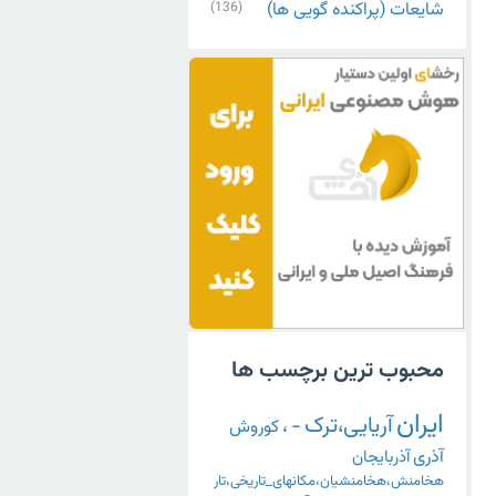
شایعات (پراکنده گویی ها)
(136)
محبوب ترین برچسب ها
ایران
آریایی،ترک
-
،
کوروش
آذری
آذربایجان
هخامنش،هخامنشیان،مکانهای_تاریخی،تار