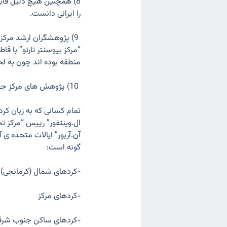
8) همچنین هیچ دلیل قابل
را ایرانی دانست.
9) پژوهشگران ارشد مرکز
“مرکز بیوسنتر تارتو” با قا
منطقه بوده اند چون به لح
10) پژوهش های مرکز جهانی ژنتیک جمعیت، موضوع دیگری را هم نشان می دهند:
تمام کسانی که به زبان کر
ال.وینتفور” رییس “مرکز 
آن.آربور” ایالات متحده ی
گونه است:
-کردهای شمال (کرمانجی)
-کردهای مرکز
-کردهای ساکن جنوب شرقی