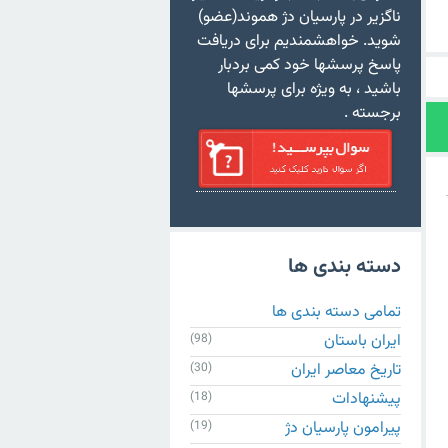
ناگزیر در پارسیان دژ هموند(عضو)
شوید. خواهشمندیم برای دریافت
پاسخ پرسشها خود کمی بردبار
باشید ، به ویژه برای پرسشها
برجسته .
دسته بندی ها
تمامی دسته بندی ها
ایران باستان
(98)
تاریخ معاصر ایران
(30)
پیشنهادات
(18)
پیرامون پارسیان دژ
(19)