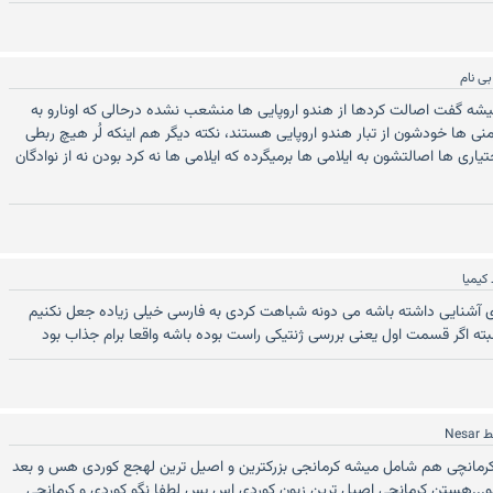
بی نام
میشه گفت اصالت کردها از هندو اروپایی ها منشعب نشده درحالی که اونارو به
رمنی ها خودشون از تبار هندو اروپایی هستند، نکته دیگر هم اینکه لُر هیچ ربطی
تیاری ها اصالتشون به ایلامی ها برمیگرده که ایلامی ها نه کرد بودن نه از نوادگان
کیمیا
ی آشنایی داشته باشه می دونه شباهت کردی به فارسی خیلی زیاده جعل نکنیم
البته اگر قسمت اول یعنی بررسی ژنتیکی راست بوده باشه واقعا برام جذاب بود
ط
Nesar
 کرمانچی هم شامل میشه کرمانجی بزرکترین و اصیل ترین لهجع کوردی هس و بعد
و...هستن کرمانجی اصیل ترین زبون کوردی اس پس لطفا نگو کوردی و کرمانجی