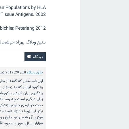
an Populations by HLA
. Tissue Antigens. 2002
ichler, Peterlang,2012
منبع وبلاگ بهزاد خوشحال
دارای دیدگاه
اکتبر 29, 2019
توس
اون قسمتش که گفته از نظر 
یه کورد ایرانی که به زبانها
یادگیری زبان کوردی و کورما
زبان دیگری است چه رسد به 
بحث درباره ی خلوص ژنتیکی و
ترکزبان لزوما ترکنژاد نام
مرکزی آن شامل غرب ایران و
هزاران سال عبور و هجوم ا