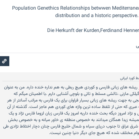
Population Genethics Relationships betwwen Mediterrane
distribution and a historic perspective
Die Herkunft der Kurden,Ferdinand Hennerb
ی
ط
کورد ایرانی
ریشه های زبانی فارسی و کوردی هیچ ربطی به هم نداره خنده داره. من به عنوان
ی گیلکی مازنی ،تالشی مسلط و تاتی و بلوچی آشنایی دارم .با اطمینان میگم که
نجی به جهت ریشه های زبانی بسیار فراوان برای یک فارس به مراتب آسانتر از هر
عبری که حتی از تلفظ ساده ترین واژه های کوردی هم عاجز است. گذشته از آن
 نژاد امروز دیگه بحث خنده داریه امروز یک فارس زبان لزوما فارس نژاد و یک
یده نمیشه زیدا همگان میدانند به خصوص منطقه ی خاور میانه و به خصوص بخش
 شرق عراق تا جنوب دریای سیاه و شمال خلیج فارس چنان دچار اختلاط نژادی طی
قوام مختلف شده که هیچ جای دیگر دنیا چنین نیست.