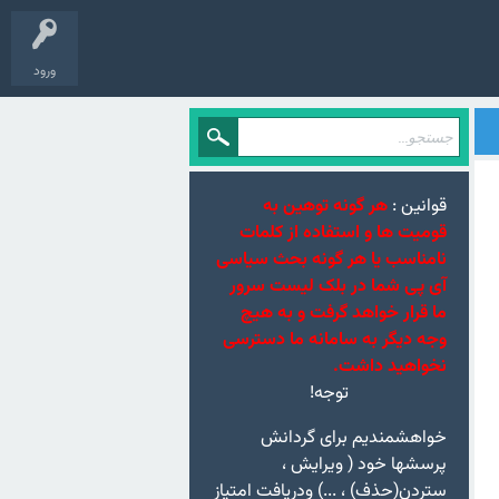
ورود
قوانین :
هر گونه توهین به
قومیت ها و استفاده از کلمات
نامناسب یا هر گونه بحث سیاسی
آی پی شما در بلک لیست سرور
ما قرار خواهد گرفت و به هیچ
وجه دیگر به سامانه ما دسترسی
نخواهید داشت.
توجه!
خواهشمندیم برای گردانش
پرسشها خود ( ویرایش ،
ستردن(حذف) ، ...) ودریافت امتیاز