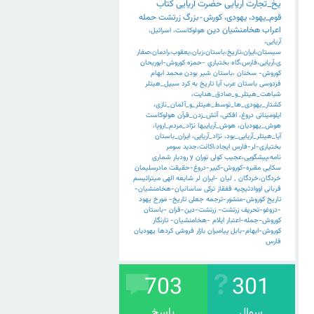
یخ_تجارت
اریایی
حضرت
آریایی
کتاب
قوم_یهود،
یهودی،
کورش-بزرگ
زرتشت
حمله
اعراب
هخامنشیان
دین
هولوکاست،
اسرائیل،
آریایی،
سیستان،ایران،تاریخ،باستان،زبان،یعقوب،رادمان،صفار
ی،آریایی،فارس،گاه
بختياري
-حمزه
کوروش-ابوریحان
کوروش-
سخنان
،باستان
شیر
بودن
محمد
ابهام
فردوسی
باستان
عرب
آیا
تاریخ
به
کرد
سبیل_هیتلر
شباهت_هیتلر_و_صادق_هدایت،
کشتار_یهودی_ها_توسط_هیتلر_و_آلمان_نازی،
ایلومیناتی
دروغ،
افکنی،
آتش_زدن_قرآن
هولوکاست
هوش_یهودیان،
هوش_آریاییها
نژاد_مردم_اروپا،
آیا_هیتلر_آریایی_بود،
نژاد_آریایی،
ایران_باستان
بختیاری-لر-فارس
ایجاد،اکانت،جدید
سومر
نامه،پیشگویی،عجیب
کولی
توران
y
رودبار
شماری
سکایی
مقبره-کوروش-کبیر-دروغ-حقیقت
مادرسلیمان
خردگان،خردگان
٬
لیان
-ایران
لر
شایعه
الهی
میترائیسم
قربانی
اووادئیچیه
قفقاز
ترکی
ساسانیان-هخامنشیان-
تاریخ
کوروش-منشور-ترجمه
جعلی
تاریخ-
مورخ
یهود
-دروغو-تحریف
زرتشت-
زرتشت-دین-قران
-باستان
کوروش-جمله-اعتبار
ایلام
-هخامنشیان-
تارنگار
کوروش-ابهام-بابل
پیامبران
بازار
فروشی
کردها
یهودیان
فارس
703
301
سوال
پاسخ