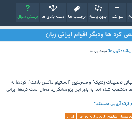
خ
سوالات
بدون پاسخ
برچسب ها
دسته بندی ها
پرسش سوال
 کرد ها ودیگر اقوام ایرانی زبان
پراکنده گویی ها)
توسط
بی نام
هانی تحقیقات ژنتیک” و همچنین “انستیتو ماکس پلانک”، کردها نه
ی ها منشعب شده اند. به باور این پژوهشگران، محال است کردها ایرانی
ام ترک آریایی هستند؟
منشیان،مکانهای_تاریخی،تاریخ_تجارت
ایران