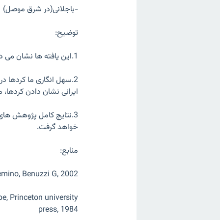
-باجلانی(در شرق موصل)
توضیح:
1.این یافته ها نشان می دهند که تاریخ تحریف شده ی ملت کرد، از نو باید نوشته شود.
2.سهل انگاری ما کردها 
ایرانی نشان دادن کردها، 
3.نتایج کامل پژوهش های 
خواهد گرفت.
منابع:
emino, Benuzzi G, 2002
pe, Princeton university
press, 1984