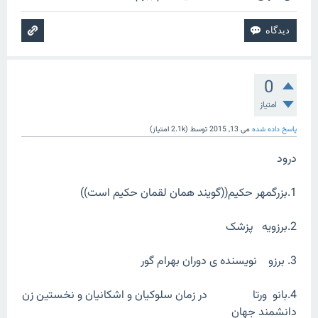
0
امتیاز
پاسخ داده شده
می 13, 2015
توسط
(
2.1k
امتیاز)
درود
1.بزرگمهر حکیم((گویند همان لقمان حکیم است))
2.برزویه پزشک
3. برزو نویسنده ی دوران بهرام گور
4.بانو ورتا در زمان سلوکیان و اشکانیان و نخستین زن
دانشمند جهان