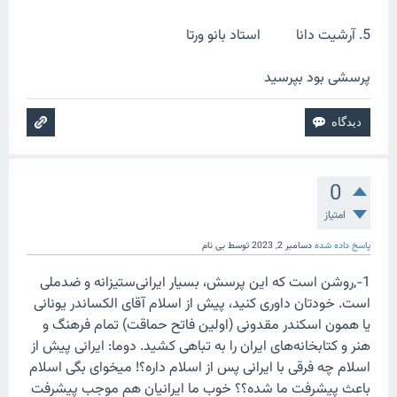
5. آرشیت دانا استاد بانو ورتا
پرسشی بود بپرسید
0
امتیاز
پاسخ داده شده
دسامبر 2, 2023
توسط
بی نام
1-,روشن است که این پرسش، بسیار ایرانی‌ستیزانه و ضدملی
است. خودتان داوری کنید، پیش از اسلام آقای الکساندر یونانی
یا همون اسکندر مقدونی (اولین فاتح حماقت) تمام فرهنگ و
هنر و کتابخانه‌های ایران را به تباهی کشید. دوما: ایرانی پیش از
اسلام چه فرقی با ایرانی پس از اسلام داره؟! میخوای بگی اسلام
باعث پیشرفت ما شده؟؟ خوب ما ایرانیان هم موجب پیشرفت