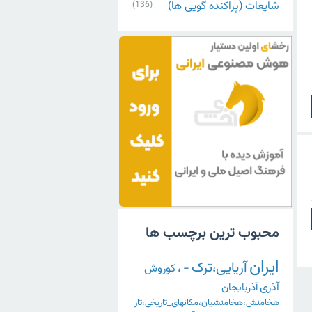
شایعات (پراکنده گویی ها)
(136)
محبوب ترین برچسب ها
ایران
آریایی،ترک
-
،
کوروش
آذری
آذربایجان
هخامنش،هخامنشیان،مکانهای_تاریخی،تار