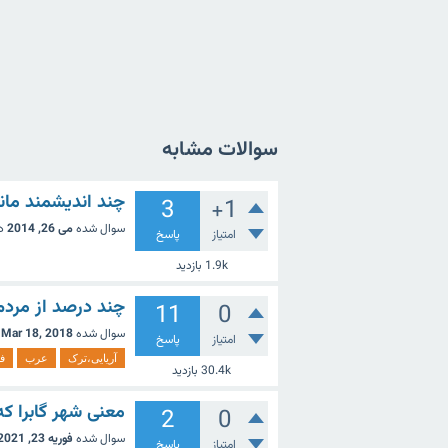
سوالات مشابه
چند اندیشمند مان
3
+1
سوال شده
می 26, 2014
د
امتیاز
پاسخ
1.9k
بازدید
چند درصد از مردم 
11
0
سوال شده
Mar 18, 2018
امتیاز
پاسخ
آریایی،ترک
عرب
ف
30.4k
بازدید
معنی شهر گابرا ک
2
0
سوال شده
فوریه 23, 2021
امتیاز
پاسخ