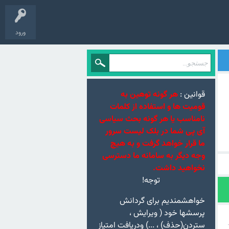
ورود
قوانین :
هر گونه توهین به
قومیت ها و استفاده از کلمات
نامناسب یا هر گونه بحث سیاسی
آی پی شما در بلک لیست سرور
ما قرار خواهد گرفت و به هیچ
وجه دیگر به سامانه ما دسترسی
نخواهید داشت.
توجه!
خواهشمندیم برای گردانش
پرسشها خود ( ویرایش ،
ستردن(حذف) ، ...) ودریافت امتیاز