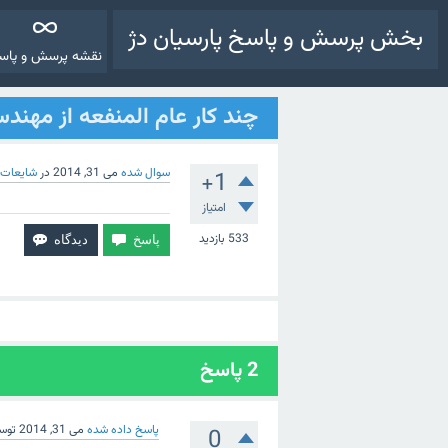
بخش پرسش و پاسخ پارسیان دژ
نقشه پرسش و پاس
چند کار عام المنفعه از مهندسا
سوال شده
می 31, 2014
در
شایعات (
+1
امتیاز
533
بازدید
2
پاسخ
پاسخ داده شده
می 31, 2014
توس
0