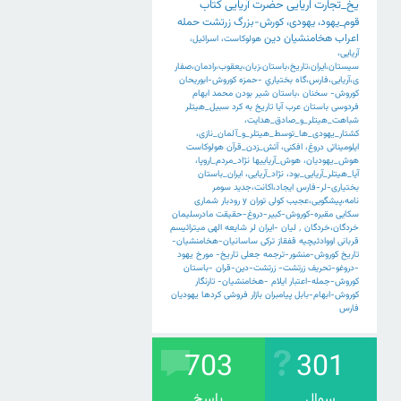
یخ_تجارت
اریایی
حضرت
آریایی
کتاب
قوم_یهود،
یهودی،
کورش-بزرگ
زرتشت
حمله
اعراب
هخامنشیان
دین
هولوکاست،
اسرائیل،
آریایی،
سیستان،ایران،تاریخ،باستان،زبان،یعقوب،رادمان،صفار
ی،آریایی،فارس،گاه
بختياري
-حمزه
کوروش-ابوریحان
کوروش-
سخنان
،باستان
شیر
بودن
محمد
ابهام
فردوسی
باستان
عرب
آیا
تاریخ
به
کرد
سبیل_هیتلر
شباهت_هیتلر_و_صادق_هدایت،
کشتار_یهودی_ها_توسط_هیتلر_و_آلمان_نازی،
ایلومیناتی
دروغ،
افکنی،
آتش_زدن_قرآن
هولوکاست
هوش_یهودیان،
هوش_آریاییها
نژاد_مردم_اروپا،
آیا_هیتلر_آریایی_بود،
نژاد_آریایی،
ایران_باستان
بختیاری-لر-فارس
ایجاد،اکانت،جدید
سومر
نامه،پیشگویی،عجیب
کولی
توران
y
رودبار
شماری
سکایی
مقبره-کوروش-کبیر-دروغ-حقیقت
مادرسلیمان
خردگان،خردگان
٬
لیان
-ایران
لر
شایعه
الهی
میترائیسم
قربانی
اووادئیچیه
قفقاز
ترکی
ساسانیان-هخامنشیان-
تاریخ
کوروش-منشور-ترجمه
جعلی
تاریخ-
مورخ
یهود
-دروغو-تحریف
زرتشت-
زرتشت-دین-قران
-باستان
کوروش-جمله-اعتبار
ایلام
-هخامنشیان-
تارنگار
کوروش-ابهام-بابل
پیامبران
بازار
فروشی
کردها
یهودیان
فارس
703
301
سوال
پاسخ