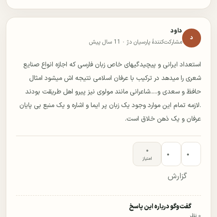
داود
د
مشارکت‌کنندهٔ پارسیان دژ ·
11 سال پیش
استعداد ایرانی و پیچیدگیهای خاص زبان فارسی که اجازه انواع صنایع
شعری را میدهد در ترکیب با عرفان اسلامی نتیجه اش میشود امثال
حافظ و سعدی و.....شاعرانی مانند مولوی نیز پیرو اهل طریقت بودند
.لازمه تمام این موارد وجود یک زبان پر ایما و اشاره و یک منبع بی پایان
عرفان و یک ذهن خلاق است.
۰
۰
۰
امتیاز
گزارش
گفت‌وگو درباره این پاسخ
۰ نظر