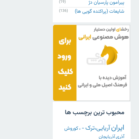
پیرامون پارسیان دژ
(19)
شایعات (پراکنده گویی ها)
(136)
محبوب ترین برچسب ها
ایران
آریایی،ترک
-
،
کوروش
آذری
آذربایجان