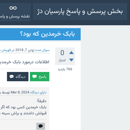
بخش پرسش و پاسخ پارسیان دژ
نقشه پرسش و پاس
بابک خرمدین که بود؟
سوال شده
ژوئن 7, 2018
در
قهرمان ه
0
امتیاز
اطلاعات درمورد بابک خرمدی
766
بازدید
دارای دیدگاه
Mar 8, 2024
توسط
ب
دقیقاً!
بابک خرمدین کسی بود که اگر ن
قبولش داشتند و براش سینه می‌ز