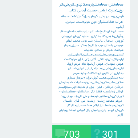
هخامنش،هخامنشیان،مکانهای_تاریخی،تار
یخ_تجارت
اریایی
حضرت
آریایی
کتاب
قوم_یهود،
یهودی،
کورش-بزرگ
زرتشت
حمله
اعراب
هخامنشیان
دین
هولوکاست،
اسرائیل،
آریایی،
سیستان،ایران،تاریخ،باستان،زبان،یعقوب،رادمان،صفار
ی،آریایی،فارس،گاه
بختياري
-حمزه
کوروش-ابوریحان
کوروش-
سخنان
،باستان
شیر
بودن
محمد
ابهام
فردوسی
باستان
عرب
آیا
تاریخ
به
کرد
سبیل_هیتلر
شباهت_هیتلر_و_صادق_هدایت،
کشتار_یهودی_ها_توسط_هیتلر_و_آلمان_نازی،
ایلومیناتی
دروغ،
افکنی،
آتش_زدن_قرآن
هولوکاست
هوش_یهودیان،
هوش_آریاییها
نژاد_مردم_اروپا،
آیا_هیتلر_آریایی_بود،
نژاد_آریایی،
ایران_باستان
بختیاری-لر-فارس
ایجاد،اکانت،جدید
سومر
نامه،پیشگویی،عجیب
کولی
توران
y
رودبار
شماری
سکایی
مقبره-کوروش-کبیر-دروغ-حقیقت
مادرسلیمان
خردگان،خردگان
٬
لیان
-ایران
لر
شایعه
الهی
میترائیسم
قربانی
اووادئیچیه
قفقاز
ترکی
ساسانیان-هخامنشیان-
تاریخ
کوروش-منشور-ترجمه
جعلی
تاریخ-
مورخ
یهود
-دروغو-تحریف
زرتشت-
زرتشت-دین-قران
-باستان
کوروش-جمله-اعتبار
ایلام
-هخامنشیان-
تارنگار
کوروش-ابهام-بابل
پیامبران
بازار
فروشی
کردها
یهودیان
فارس
703
301