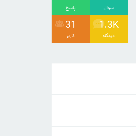
سوال
پاسخ
31
1.3K
دیدگاه
کاربر