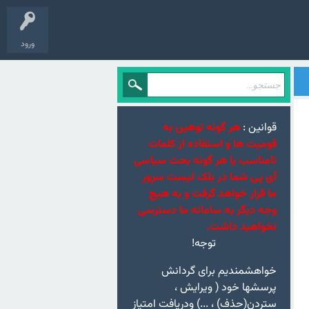
ورود
قوانین :
هر گونه توهین به
قومیت ها و استفاده از کلمات
نامناسب یا هر گونه بحث سیاسی
آی پی شما در بلک لیست سرور
ما قرار خواهد گرفت و به هیچ
وجه دیگر به سامانه ما دسترسی
نخواهید داشت.
توجه!
خواهشمندیم برای گردانش
پرسشها خود ( ویرایش ،
ستردن(حذف) ، ...) ودریافت امتیاز