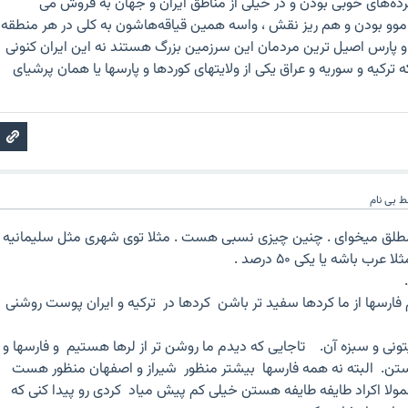
بردەهای خوبی بودن و در خیلی از مناطق ایران و جهان بە فروش می
موو بودن و هم ریز نقش ، واسە همین قیاقەهاشون بە کلی در هر منطقە
 پارس اصیل ترین مردمان این سرزمین بزرگ هستند نە این ایران کنونی
 ترکیە و سوریە و عراق یکی از ولایتهای کوردها و پارسها یا همان پرشیای
ط
بی نام
مطلق میخوای . چنین چیزی نسبی هست . مثلا توی شهری مثل سلیمانیه
 فارسها از ما کردها سفید تر باشن کردها در ترکیه و ایران پوست روشنی
یتونی و سبزه آن. تاجایی که دیدم ما روشن تر از لرها هستیم و فارسها و
ستن. البته نه همه فارسها بیشتر منظور شیراز و اصفهان منظور هست
ولا اکراد طایفه طایفه هستن خیلی کم پیش میاد کردی رو پیدا کنی که