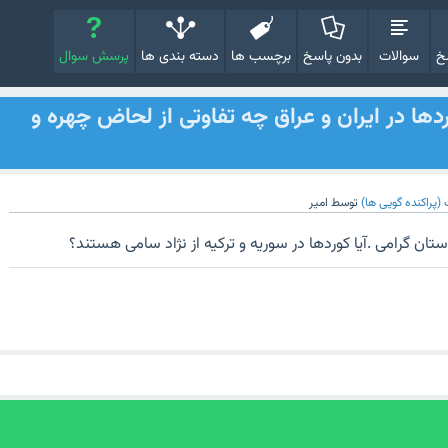
خ
سوالات
بدون پاسخ
برچسب ها
دسته بندی ها
پرسش سوال
ردها در ایران و عراق چه تفاوتی از لحاض چهره و
(پراکنده گویی ها)
توسط
امیر
ان گرامی .آیا کوردها در سوریه و ترکیه از نژاد سامی هستند؟