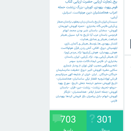
یخ_تجارت
اریایی
حضرت
آریایی
کتاب
قوم_یهود،
یهودی،
کورش-بزرگ
زرتشت
حمله
اعراب
هخامنشیان
دین
هولوکاست،
اسرائیل،
آریایی،
سیستان،ایران،تاریخ،باستان،زبان،یعقوب،رادمان،صفار
ی،آریایی،فارس،گاه
بختياري
-حمزه
کوروش-ابوریحان
کوروش-
سخنان
،باستان
شیر
بودن
محمد
ابهام
فردوسی
باستان
عرب
آیا
تاریخ
به
کرد
سبیل_هیتلر
شباهت_هیتلر_و_صادق_هدایت،
کشتار_یهودی_ها_توسط_هیتلر_و_آلمان_نازی،
ایلومیناتی
دروغ،
افکنی،
آتش_زدن_قرآن
هولوکاست
هوش_یهودیان،
هوش_آریاییها
نژاد_مردم_اروپا،
آیا_هیتلر_آریایی_بود،
نژاد_آریایی،
ایران_باستان
بختیاری-لر-فارس
ایجاد،اکانت،جدید
سومر
نامه،پیشگویی،عجیب
کولی
توران
y
رودبار
شماری
سکایی
مقبره-کوروش-کبیر-دروغ-حقیقت
مادرسلیمان
خردگان،خردگان
٬
لیان
-ایران
لر
شایعه
الهی
میترائیسم
قربانی
اووادئیچیه
قفقاز
ترکی
ساسانیان-هخامنشیان-
تاریخ
کوروش-منشور-ترجمه
جعلی
تاریخ-
مورخ
یهود
-دروغو-تحریف
زرتشت-
زرتشت-دین-قران
-باستان
کوروش-جمله-اعتبار
ایلام
-هخامنشیان-
تارنگار
کوروش-ابهام-بابل
پیامبران
بازار
فروشی
کردها
یهودیان
فارس
703
301
سوال
پاسخ