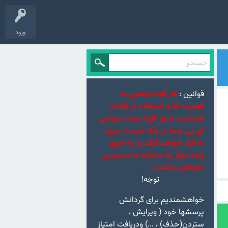
ورود
قوانین :
هر گونه توهین به
قومیت ها و استفاده از کلمات
نامناسب یا هر گونه بحث سیاسی
آی پی شما در بلک لیست سرور
ما قرار خواهد گرفت و به هیچ
وجه دیگر به سامانه ما دسترسی
نخواهید داشت.
توجه!
خواهشمندیم برای گردانش
پرسشها خود ( ویرایش ،
ستردن(حذف) ، ...) ودریافت امتیاز