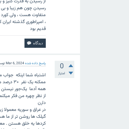
از رسیدن بە قدرت کنیز و 
رسیدن چون هم زیبا و بی 
متفاوت هست ، ولی کورد و
، امپراطوری گذشتە ایران کە
قدیم بود
پاسخ داده شده
Mar 6, 2024
توس
0
امتیاز
اشتباه شما اینکه جواب 
ممکنه یک نفر ۳۰ درصد مثلا عرب باشه یا یکی ۵۰ درصد .
همه آدما یک‌جور نیستن .
از نظر چهره من فکر میکنم
دارن
در عراق و سوریه معمولا ز
گیلک ها روشن تر از ما ه
کردها یه خلق هستن . معم