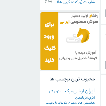
شایعات (پراکنده گویی ها)
(136)
محبوب ترین برچسب ها
ایران
آریایی،ترک
-
،
کوروش
آذری
آذربایجان
هخامنش،هخامنشیان،مکانهای_تاریخی،تار