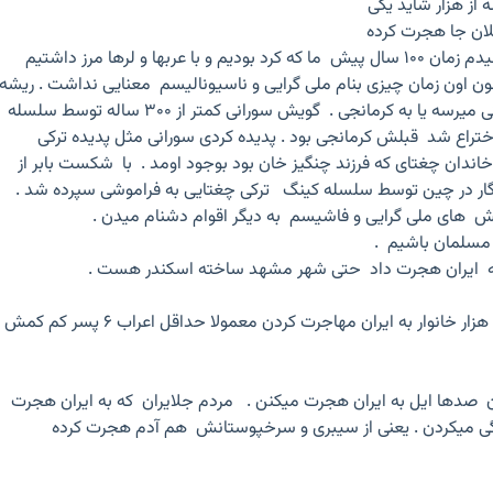
ه از هزار شاید یکی
فلان جا هجرت کرده
تقریبا اونجوری که من پرسیدم زمان ۱۰۰ سال پیش ما که کرد بودیم و با عربها و لرها مرز داشتیم
چون اون زمان چیزی بنام ملی گرایی و ناسیونالیسم معنایی نداشت . ریشه
تمام این گویش ها یا گورانی میرسه یا به کرمانجی . گویش سورانی کمتر از ۳۰۰ ساله توسط سلسله
تراع شد قبلش کرمانجی بود . پدیده کردی سورانی مثل پدیده ترکی
ان چغتای که فرزند چنگیز خان بود بوجود اومد . با شکست بابر از
رنگار در چین توسط سلسله کینگ ترکی چغتایی به فراموشی سپرده شد .
یش های ملی گرایی و فاشیسم به دیگر اقوام دشنام میدن .
 مسلمان باشیم .
به ایران هجرت داد حتی شهر مشهد ساخته اسکندر هست .
در زمان اعراب بیش از ۱۰۰ هزار خانوار به ایران مهاجرت کردن معمولا حداقل اعراب ۶ پسر کم کمش
یان صدها ایل به ایران هجرت میکنن . مردم جلایران که به ایران هجرت
گی میکردن . یعنی از سیبری و سرخپوستانش هم آدم هجرت کرده