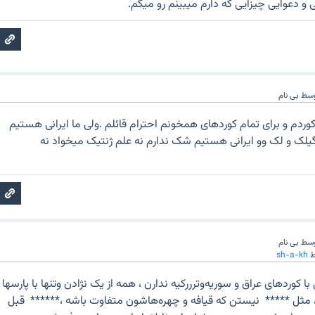
 و دعوایی چیزایی که دارم میبینم رو میگم.
وسط
بی نام
وردم و برای تمام کوردهای همخونم احترام قائلم .ولی ما ایرانی هستیم
وگیلک و لک وو ایرانی هستیم شک ندارم نه علم ژنتیک میخواد نه
وسط
بی نام
ط
sh-a-kh
ا کوردهای عراق و سوریەوترررکیە ندارن ، همە از یک نژادن وتنها با پارسها
 مثل ***** نیستن کە قیافە و چهرەهاشون متفاوت باشە ،****** قبل