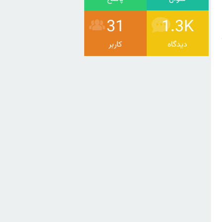
31
1.3K
دیدگاه
کاربر