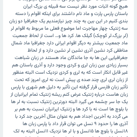
هیچ گونه اثبات مورد نظر نیست سه قبیله ی بزرگ ایران
باستان پارس پارت و ماد نام داشتند برای اینکه اقوام را دسته
بندی کنیم در این بین به چند چیز نیازمندیم یک جغرافیا دو زبان
سه ژنتیک چهار مهاجرت اما موضوع فعلی ما مربوط به اقوام لر
(لر بزرگ.لر کوچک) گیلک ها. کرد ها و… است از لحاظ جمعیت
ماد جمعیت بیشتر به دیگر اقوام ایرانی دارد جغرافیا ماد شمال
مناطقی کرد نشین آذری نشین لر نشین دارد و از لحاظ
جغرافیایی این ها به جا ماندگان ماد هستند در زبان شباهت
بسیار زیادی بین زبان لری و کردی وجود دارد و آذری باستان هم
غیر قابل انکار است که به لری و کردی نزدیک است البته منظور
از زبان لری لری چند صده ی پیش است نه لری امروز که تحت
تأثیر زبان فارسی قرار گرفته این تأثیر به دلیل هم شهری با پارس
زبان هاست درباره ژنتیک عرض کنم ریشه ژنتیک تمام ایرانیان از
یک جا سر چشمه می گیرد البته دورترین ژنتیک نسبت به لر ها
با بلوچ ها است نه با کرد ها و ژنتیک ایرانیان نسبت به هم بر
می گردد به آخرین اجداد هم به عنوان مثال آخرین جد کرد با
آذری ها را حدود ۹ نسل می توان قرار داد با پارس زبان ها
۱۸نسل با بلوچ ها ۱۵نسل و با لر ها نزدیک ۱۱نسل البته به لک