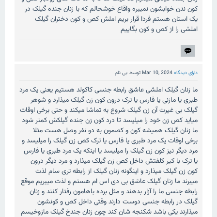
کون ندن خوابشون نمیبره واقاع خوشحالم که با زنان جنده گیلک در
یک استان هستم فردا قرار بریم املش کص و کون دختران گیلک
املشی را از کص و کون بگاییم
دارای دیدگاه
Mar 10, 2024
توسط
بی نام
ما زنان گیلک املشی عاشق رابطه جنسی کاکولد هستیم یعنی یک مرد
طبری یا مازنی یا فارس یا ترک درون کون زن گیلک میذارد و شوهر
گیلک بی غیرت آن زن گیلک شروع به تماشا میکند و حتی برخی اوقات
میاید کص زن خود را میلیسد تا درد کون زن جنده گیلکش کمتر شود
ما زنان گیلک همیشه کون و کصمون به دو نفر وصل هست مثلا
برخی اوقات یک مرد طبری یا فارس یا ترک کص زن گیلک را میلیسد و
مرد دیگر نیز کون زن گیلک را میلیسد یا اینکه یک مرد طبری یا فارس
یا ترک با کیر کلفتش داخل کص زن گیلک میذارد و مرد دیگر درون
کون زن گیلک میذارد و اینگونه زنان گیلک از رابطه تری سام لذت
میبرند ما زنان گیلک عاشق بی دی اس ام هستم و لذت میبریم موقع
رابطه جنسی ما را آزار بدهند و مثل برده باهامون رفتار کنند و زنان
گیلک در رابطه جنسی دوست دارند وقتی داخل کص و کونشون
میذارند یکی باشد شکنجه شان کند چون زنان جندخ گیلک مازوخیسم