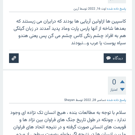
پاسخ داده شده
اوت 16, 2022
توسط
آرین
کاسپین ها ازاولین آریایی ها بودند که درایران می زیستند که
بعدها شاخه از آنها پارس پارت وماد پدید آمدند در زبان گیلگی
هم به افراد چشم رنگی کاس چشم می گن پس یعنی هندو
سیاه پوست یا عرب و...نبودند
0
امتیاز
پاسخ داده شده
دسامبر 28, 2022
توسط
Shayan
سلام با توجه به مطالعات بنده ، هیچ انسان تک نژاده ای وجود
ندارد ، چونکه در طول تاریخ جنگ های فراوان بین نژاد ها و
قویمت های انسانی صورت گرفته و در نتیجه اتحاد های فراوان
ما بین انسان ها در نتیجه اگر بخوام بصورت سطحی از مردم