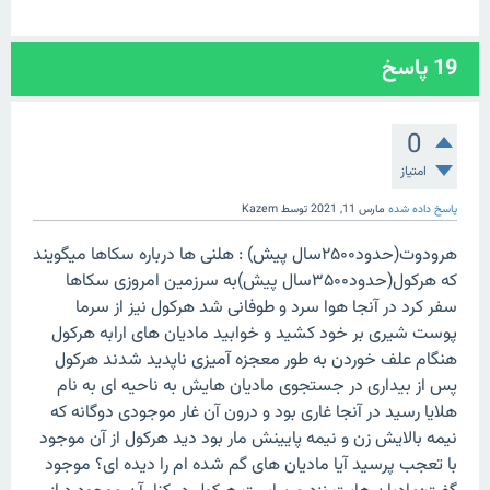
19
پاسخ
0
امتیاز
پاسخ داده شده
مارس 11, 2021
توسط
Kazem
هرودوت(حدود۲۵۰۰سال پیش) : هلنی ها درباره سکاها میگویند
که هرکول(حدود۳۵۰۰سال پیش)به سرزمین امروزی سکاها
سفر کرد در آنجا هوا سرد و طوفانی شد هرکول نیز از سرما
پوست شیری بر خود کشید و خوابید مادیان های ارابه هرکول
هنگام علف خوردن به طور معجزه آمیزی ناپدید شدند هرکول
پس از بیداری در جستجوی مادیان هایش به ناحیه ای به نام
هلایا رسید در آنجا غاری بود و درون آن غار موجودی دوگانه که
نیمه بالایش زن و نیمه پایینش مار بود دید هرکول از آن موجود
با تعجب پرسید آیا مادیان های گم شده ام را دیده ای؟ موجود