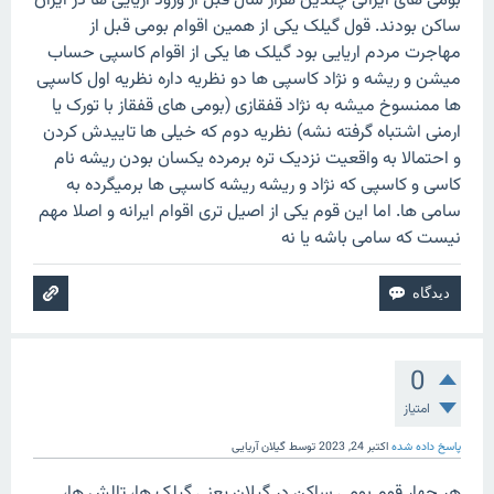
بومی های ایرانی چندین هزار سال قبل از ورود اریایی ها در ایران
ساکن بودند. قول گیلک یکی از همین اقوام بومی قبل از
مهاجرت مردم اریایی بود گیلک ها یکی از اقوام کاسپی حساب
میشن و ریشه و نژاد کاسپی ها دو نظریه داره نظریه اول کاسپی
ها ممنسوخ میشه به نژاد قفقازی (بومی های قفقاز با تورک یا
ارمنی اشتباه گرفته نشه) نظریه دوم که خیلی ها تاییدش کردن
و احتمالا به واقعیت نزدیک تره برمرده یکسان بودن ریشه نام
کاسی و کاسپی که نژاد و ریشه ریشه کاسپی ها برمیگرده به
سامی ها. اما این قوم یکی از اصیل تری اقوام‌ ایرانه و اصلا مهم
نیست که سامی باشه یا نه
0
امتیاز
پاسخ داده شده
اکتبر 24, 2023
توسط
گیلان آریایی
هر چهار قوم بومی ساکن در گیلان یعنی گیلک ها، تالش ها،