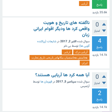
آریایی
پاسخ
35.6k
بازدید
ناگفته های تاریخ و هویت
0
واقعی کرد ها ودیگر اقوام ایرانی
امتیاز
زبان
4
سوال شده
اکتبر 2, 2017
در
شایعات (پراکنده
گویی ها)
توسط
بی نام
پاسخ
آریایی،ترک
اریایی
14.1k
بازدید
هخامنش،هخامنشیان،مکانهای_تاریخی،تاریخ_تجارت
ایران
آیا همه کرد ها آریایی هستند؟
0
سوال شده
سپتامبر 5, 2017
در
قهرمان ها
توسط
امتیاز
آرتمیس
2
پاسخ
14.1k
بازدید