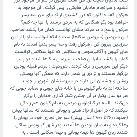
گفت:مادیان هایت نزد من است هرکول در کنار آن موجود دراز
کشید و سرانجام مادیان هایش را پس گرفت . آن موجود به
هرکول گفت: اکنون که دراز کشیدی از تو برای من سه پسر
خواهد بود بگو هنگامی که به مردی برسند با انها چه کنم؟
هرکول پاسخ داد: هرکدامشان توانست کمان مرا بکشد صاحب
این سرزمین (سرزمین سکاها)است و انکه نتوانست او را از این
سرزمین بیرون کن ، هرکول رفت و سه پسر بدنیا آمدند به نام
های گیلون و آگاتیرسوس و سکاتِس که تنها سکاتس توانست
کمان را بکشد بنابراین صاحب سرزمین سکاها شد و دو پسر
دیگر این سرزمین را ترک کردند . هرودوت : مردم قبیله بودین
بزرگوار هستند و نژادی پر شمار دارند که همگی آنها پوستی
روشن و چشمان ابی دارند در سرزمینشان شهری از چوب
ساخته اند به نام گیلونوس با خانه های چوبی و معابد چوبی که
هر دو سال یکبار در آن جشن شکر گذاری خدایان را برگزار
می‌کنند...البته در گیلونوس مردمی به نام گیلون هم زندگی
میکنند که در اصل از نژاد هلنی و یونانی هستند که سالها پیش
(حدود۲۶۰۰تا ۲۸۰۰ سال پیش) سواحل تجاری خود در یونان را
رها کرده و به میان بودین ها آمدند ودر شهر گیلونوس ساکن
شدند زبان گیلون ها نیمه یونانی و نیمه سکایی است . به