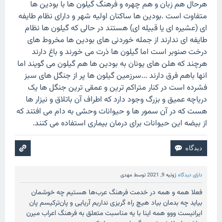
هرحال هم زبان و هم چهره و فرهنگ گیلون ها با بودین ها
متفاوت است .بودین ها ساکنان اولیه شهر و دارای نظام طایفه
ای (عشیره ای یا قبیله ای) هستند در حالی که گیلون ها نظام
طایفه ای ندارند از جمله خوردنی های بودین ها مخروط های
درخت صنوبر است اما گیلون ها ذرت می خورند و باغ دارند
هرچند که هلن های یونان به بودین ها هم گیلون می گویند اما
انها باهم فرق دارند ...سرزمین گیلون ها پر از جنگل های سبز
فشرده است در کنار متراکم ترین و عمقی ترین جنگل ها یک
دریاچه عمیق و بزرگ وجود دارد که اطراف آن باتلاق و نیزار ها
هست که در آن سمور ها و حیوانات وحشی به دام می افتند که
از بیضه این حیوانات برای درمان بیماری استفاده می کنند.
دارای دیدگاه
ژوئیه 9, 2021
توسط
مهدی
فعلا همه و همه در خدمت فرهنگ عرب‌ها هستیم چه خوشمان
بیاید چه بدمان بیاد هیچ راه گریزی نداریم آریایی و پان‌ترکیسم پان
ایرانیست ووو همه اینا با یه مناسبت متعلق به فرهنگ اعراب میرن