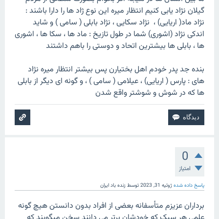
گیلان نژاد یابی کنیم انتظار میره این نوع ژاد ها را دارا باشند :
نژاد ماد( اریایی) ، نژاد سکایی ، نژاد بابلی ( سامی ) و شاید
اندکی نژاد (اشوری) شما در طول تازیخ : ماد ها ، سکا ها ، اشوری
ها ، بابلی ها بیشترین اتحاد و دوستی را باهم داشتند
بنده جد پدر خودم اهل بختیارن پس بیشتر انتظار میره نژاد
های : پارس ( اریایی) ، عیلامی ( سامی ) ، و گونه ای دیگر از بابلی
ها که در شوش و شوشتر واقع شدن
0
امتیاز
پاسخ داده شده
ژوئیه 31, 2023
توسط
زنده باد ایران
برداران عزیزم متأسفانه بعضی از افراد بدون دانستن هیچ گونه
علمی هر سبک که خودشان برتر می دانند سخن میگویند که