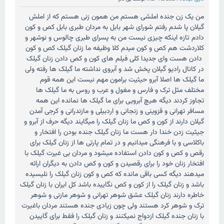
من یک زن جنده املشی هستم من همون زنی هستم که از املش
گیلان پا شدم رفتم شورای شهر بابل به مردان طبری بابل کص و کون
دادم تازه اینکه چیزی نیست من به پسرای طبری چالوس و نوشهر و
کلاردشت هم کص و کون میدم کلا وظیفه ما زنان گیلک کص و کون
دادن هست وای جدیدا کلی فیلم های کون و کص دادن زنان گیلک
در کانال رادیو گیلان پخش شد و آبروی نداشته ما گیلک ها رفته ولی
ما گیلک ها اصلا آبرو حیثیت برامون مهم نیست این همه قوم
مختلف مثل ترک و فارس و مغول و عرب و روس به ما گیلک ها
تجاوز کردند دیگه هیچ آبرویی برای ما گیلک ها نمانده این همه
مسافر تهرانی و قزوینی و زنجانی و اردبیلی و مازندرانی و کرجی آمدن
گیلان دارند از کون و کص ما زنان گیلک را میگایند دیگه حرف از آبرو و
جیثیت زدن خندا دار هست ما زنان گیلک جنده بودن را افتخار و
باکلاسی و با فرهنگی میدانیم و در تمام پارتی ها از زنان گیلک برای
رقص و کص و کون دادن استفاده میشود و مردان بی غیرت گیلک با
افتخار زنان خود را برای رقصیدن و کون و کص دادن به دیگران ارائه
میدهند دیگه کسی باقی مانده که کص و کون زنان گیلک را نلیسیده
باشد و زنان گیلک را از کون و کص نگاییده باشد کل ایران با زنان گیلک
خاطره دارند زنان گیلک عشق شوهر تهرانی و شوهر مازنی و شوهر
ترک و شوهر کرد هستند ولی چون زیادی جنده هستند مردان باغیرت
با زنان جنده گیلک ازدواج نمیکنند و زنان گیلک را فقط برای گاییدن