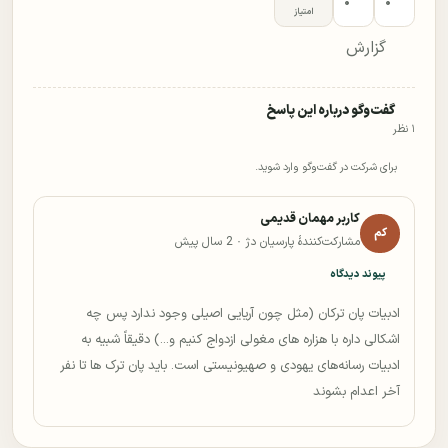
۰
۰
امتیاز
گزارش
گفت‌وگو درباره این پاسخ
۱ نظر
برای شرکت در گفت‌وگو وارد شوید.
کاربر مهمان قدیمی
کم
مشارکت‌کنندهٔ پارسیان دژ ·
2 سال پیش
پیوند دیدگاه
ادبیات پان ترکان (مثل چون آریایی اصیلی وجود ندارد پس چه
اشکالی داره با هزاره های مغولی ازدواج کنیم و...) دقیقاً شبیه به
ادبیات رسانه‌های یهودی و صهیونیستی است. باید پان ترک ها تا نفر
آخر اعدام بشوند