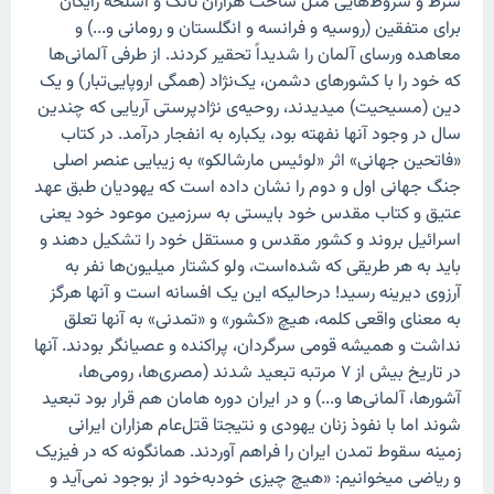
شرط و شروط‌هایی مثل ساخت هزاران تانک و اسلحه رایگان
برای متفقین (روسیه و فرانسه و انگلستان و رومانی و...) و
معاهده ورسای آلمان را شدیداً تحقیر کردند. از طرفی آلمانی‌ها
که خود را با کشورهای دشمن، یک‌نژاد (همگی اروپایی‌تبار) و یک
دین (مسیحیت) میدیدند، روحیه‌ی نژادپرستی آریایی که چندین
سال در وجود آنها نفهته بود، یکباره به انفجار درآمد. در کتاب
«فاتحین جهانی» اثر «لوئیس مارشالکو» به زیبایی عنصر اصلی
جنگ جهانی اول و دوم را نشان داده است که یهودیان طبق عهد
عتیق و کتاب مقدس خود بایستی به سرزمین موعود خود یعنی
اسرائیل بروند و کشور مقدس و مستقل خود را تشکیل دهند و
باید به هر طریقی که شده‌است، ولو کشتار میلیون‌ها نفر به
آرزوی دیرینه رسید! درحالیکه این یک افسانه است و آنها هرگز
به معنای واقعی کلمه، هیچ «کشور» و «تمدنی» به آنها تعلق
نداشت و همیشه قومی سرگردان، پراکنده و عصیانگر بودند. آنها
در تاریخ بیش از ۷ مرتبه تبعید شدند (مصری‌ها، رومی‌ها،
آشورها، آلمانی‌ها و...) و در ایران دوره هامان هم قرار بود تبعید
شوند اما با نفوذ زنان یهودی و نتیجتا قتل‌عام هزاران ایرانی
زمینه سقوط تمدن ایران را فراهم آوردند. همانگونه که در فیزیک
و ریاضی میخوانیم: «هیچ چیزی خودبه‌خود از بوجود نمی‌آید و