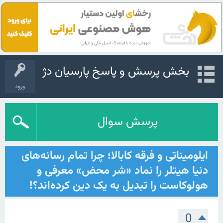
بخش پرسش و پاسخ پارسیان دژ
ورود
پرسش سوال
ایلومیناتی و فرقه کابالا؛ چرا تمام رسانه‌های
دنیا هیتلر را نماد «شر محض» معرفی و
هولوکاست را تبدیل به یک دین کرده‌اند؟!
0