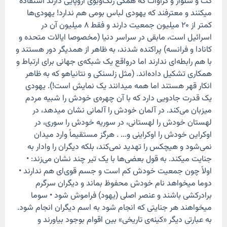
کت و شلوار و کراوات که همگی رنگ‌وبوی اروپایی دارند استفاده
میکنند و معترفند که یهودی لباس بومی هم ندارد! یهودی‌ها
کمتر از ۲۰ میلیون جمعیت دارند و فقط ۸ میلیون آن در
اسرائیل است، مابقی در سراسر دنیا (مخصوصا ایالات متحده و
کانادا و فرانسه) پراکنده شدند، به ظاهر از همدیگر دور هستند و
با هم رابطه‌ای ندارند اما درواقع یک شبکه‌ی جهانی برای ارتباط و
همکاری تشکیل داده‌اند. (مثل زلسنکی و نتانیاهو که به ظاهر
انکار قهر هستند اما همه میدانند یک نمایش است!). یهودی
یک قدرت جادویی دارد که با آن چهره‌ی خودش را شبیه مردم
میزبان می‌کند. در آلمان خودش را آلمانی نشان میدهد، در
لهستان خودش را لهستانی، در سوریه خودش را سوری، در
اوکراین خودش را اوکراینی و... . هرگز مستقیماً وارد میدان
نمی‌شود و هیچکس را تهدید نمی‌کند، بلکه دیگران را وادار به
جنایت میکند. به قول بعضی‌ها با یک تیر چند نشان می‌زند: •
اولاً چون جمعیت خودش کم است و جسم قوی‌ای هم ندارند •
دوما میخواهد نام خودش محفوظ بماند و دیگران سرگرم
برادرکشی باشند و عنصر اصلی (یهود) فراموش شود • سوما
میخواهند هر جنایتی که انجام شود به اسم دیگران انجام شود.
به عبارتی دیگر «کینه‌ی تاریخی» بین اقوام بوجود بیاورند و