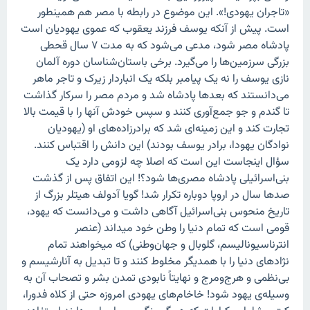
«تاجران یهودی!». این موضوع در رابطه با مصر هم همینطور
است. پیش از آنکه یوسف فرزند یعقوب که عموی یهودیان است
پادشاه مصر شود، مدعی می‌شود که به مدت ۷ سال قحطی
بزرگی سرزمین‌ها را می‌گیرد. برخی باستان‌شناسان دوره آلمان
نازی یوسف را نه یک پیامبر بلکه یک انباردار زیرک و تاجر ماهر
می‌دانستند که بعدها پادشاه شد و مردم مصر را سرکار گذاشت
تا گندم و جو جمع‌آوری کنند و سپس خودش آنها را با قیمت بالا
تجارت کند و این زمینه‌ای شد که برادرزاده‌های او (یهودیان
نوادگان یهودا، برادر یوسف بودند) این دانش را اقتباس کنند.
سؤال اینجاست این است که اصلا چه لزومی دارد یک
بنی‌اسرائیلی پادشاه مصری‌ها شود؟! این اتفاق پس از گذشت
صدها سال در اروپا دوباره تکرار شد! گویا آدولف هیتلر بزرگ از
تاریخ منحوس بنی‌اسرائیل آگاهی داشت و می‌دانست که یهود،
قومی است که تمام دنیا را وطن خود میداند (عنصر
انترناسیونالیسم، گلوبال و جهان‌وطنی) که میخواهند تمام
نژادهای دنیا را با همدیگر مخلوط کنند و تا تبدیل به آنارشیسم و
بی‌نظمی و هرج‌ومرج و نهایتاً نابودی تمدن بشر و تصحاب آن به
وسیله‌ی یهود شود! خاخام‌های یهودی امروزه حتی از کلاه فدورا،