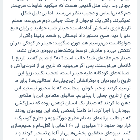
جهانی و... . یک مثل قدیمی هست که میگوید شایعات هرچقدر
هم که بی‌اساس و عجیب بنظر می‌رسند، اما بی‌دلیل شکل
نمیگیرند. وقتی یک نوجوان از جنگ جهانی دوم می‌پرسد، معلم
تاریخ فوری پاسخش آماده‌است: هیتلر شب خوابید و رؤیای فتح
دنیا را دید، صبح دستور داد لهستان رو شخم بزنید! وقتی از
هولوکاست می‌پرسیم هم فوری میگویند: هیتلر در کودکی پدرش
کتکش می‌زد و مادرش توسط پزشک‌های یهودی درمان نشد،
هیتلر هم عقده‌ای شد! جالب است؟ نه؟ از قدیم گفتند تاریخ را
فاتحان می‌نویسند، پس اگر می‌بینید که تاریخ پر از نفرت‌پراکنی و
افسانه‌های کودکانه علیه هیتلر است، تعجب نکنید، زیرا این
تاریخ را یهودیان و نوکرانشان (چرچیلی‌ها، استالینی‌ها) برای ما
ترسیم کردند و خبر خوش اینجاست که ما مجبور نیستیم این
نوع از تاریخ جعلی را بپذیریم. سالهای متمادی این را ملکه‌ی
ذهن ما کردند که هیتلر یک انسان توهمی بوده که نسل‌کشی
یهودیان را اجرا کرد، اما کاملاً بلعکس بلکه این یهودیان بودند
که در قالب برنامه‌ای به نام «طرح مورگنتهو» و «طرح گومبرگ»
قرار بود حدود ۳۶ میلیون الی ۴۰ آلمانی را قتل‌عام و عقیم‌سازی
کنند. نیروهای متفقین بخشی‌هایی از آلمان تسخیر کردند و با