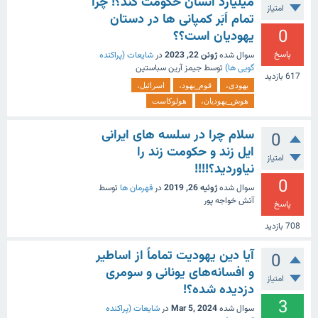
میلیارد انسان حکومت کند؟! چرا
امتیاز
تمام اَبَر کمپانی ها در دستان
0
یهودیان است؟؟
پاسخ
سوال شده
ژوئن 22, 2023
در
شایعات (پراکنده
گویی ها)
توسط
جیمز آرین سباستین
617
بازدید
یهودی،
قوم_یهود،
اسرائیل،
هوش_یهودیان،
هولوکاست
سلام چرا در سلسه های ایرانی
0
ایل زند و حکومت زند را
امتیاز
نیاوردید؟!!!!
0
سوال شده
ژوئیه 26, 2019
در
قهرمان ها
توسط
آتش خواجه پور
پاسخ
708
بازدید
آیا دین یهودیت تماماً از اساطیر
0
و افسانه‌های یونانی و سومری
امتیاز
دزدیده شده؟!
3
سوال شده
Mar 5, 2024
در
شایعات (پراکنده