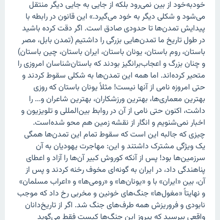
خودبه‌خود از بین نمی‌رود بلکه از جایی به جایی دیگر منتقل
می‌شود و شکلی دیگر به خود می‌گیرد.» این قانون در رابطه با
پیدایش تمدن‌ها تا حدودی صادق است. اگر دقت کرده باشید
در طول تاریخ ما تمدن‌هایی بزرگی را داشتیم (تمدن بابل، مصر
باستان، روم باستان، یونان باستان، ایران باستان، چین باستان)
و چنان بزرگ و اعجاب‌برانگیز بودند که باستان‌شناسان امروزی را
متحیر کرده‌اند. اما همه این تمدن‌ها به شکلی سقوط کردند و
حتی امروزه نامی از آنها نیست! مثلاً یونان باستان که روزی
بهترین معماری‌ها، بهترین ورزشکاران، بهترین شاعران و... را
داشت، اکنون حتی نامی از آن در روابط بین‌المللی و تلویزیون و
اخبار نمی‌شنویم و انگار از نقشه زمین هم محو شده‌است.
چیزی که جالبه این است که سقوط تمام این تمدن‌ها همگی
یک ویژگی مشترک داشتند و این: مهاجرت یهودیان به آن
سرزمین‌ها بود! پس از آنکه کوروش کبیر آن‌ها را آزاد و اعطای
پناهندگی داد، در ایران به گونه‌ای مخوف رخنه کردند و پس از
آن، بین «ایران» با و «یونان‌ها» و «رومی‌ها» و «اعراب مسلمان»
و نهایتاً «مغول‌ها» جنگ‌های خونین و مخربی رخ داد که موجب
نابودی و فروریزش همه طرف‌های جنگ شد. اگر از تاریخ‌دانان
واقعی بپرسید که پیروز این جنگ‌ها کیست فقط می‌گوید