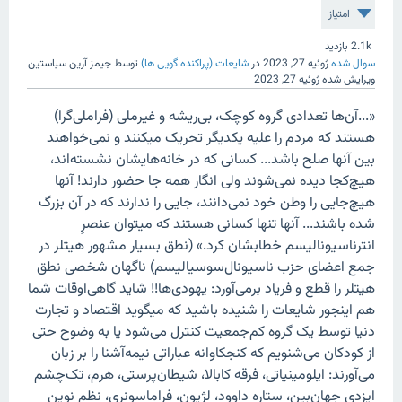
امتیاز
2.1k
بازدید
سوال شده
ژوئیه 27, 2023
در
شایعات (پراکنده گویی ها)
توسط
جیمز آرین سباستین
ویرایش شده
ژوئیه 27, 2023
«...آن‌ها تعدادی گروه کوچک، بی‌ریشه و غیرملی (فراملی‌گرا)
هستند که مردم را علیه یکدیگر تحریک میکنند و نمی‌خواهند
بین آنها صلح باشد... کسانی که در خانه‌هایشان نشسته‌اند،
هیچ‌کجا دیده نمی‌شوند ولی انگار همه جا حضور دارند! آنها
هیچ‌جایی را وطن خود نمی‌دانند، جایی را ندارند که در آن بزرگ
شده باشند... آنها تنها کسانی هستند که میتوان عنصرِ
انترناسیونالیسم خطابشان کرد.» (نطق بسیار مشهور هیتلر در
جمع اعضای حزب ناسیونال‌سوسیالیسم) ناگهان شخصی نطق
هیتلر را قطع و فریاد برمی‌آورد: یهودی‌ها!! شاید گاهی‌اوقات شما
هم اینجور شایعات را شنیده باشید که میگوید اقتصاد و تجارت
دنیا توسط یک گروه کم‌جمعیت کنترل می‌شود یا به وضوح حتی
از کودکان می‌شنویم که کنجکاوانه عباراتی نیمه‌آشنا را بر زبان
می‌آورند: ایلومینیاتی، فرقه کابالا، شیطان‌پرستی، هرم، تک‌چشم
ایزدی جهان‌بین، ستاره داوود، لژیون، فراماسونری، نظم نوین