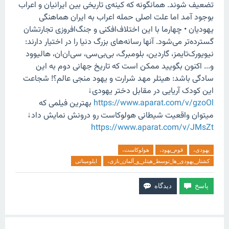
تضعیف شوند. همانگونه که کینه‌ی تاریخی بین ایرانیان و اعراب
بوجود آمد اما علت اصلی حمله اعراب به ایران هماهنگی
یهودیان • چهارما با این اختلاف‌افکنی و جنگ‌افروزی تجارتشان
گسترده‌تر می‌شود. آنها رسانه‌های بزرگ دنیا را در اختیار دارند:
نیویورک‌تایمز، گاردین، بلومبرگ، بی‌بی‌سی، سی‌ان‌ان، هالیوود
و... اکنون بگویید ممکن است که تاریخ جهانی دوم به این
سادگی باشد: هیتلر مهد شرارت و یهود منجی عالم؟! شجاعت
این کودک آریایی در مقابل دختر یهودی↓
https://www.aparat.com/v/gzoOl
بهترین فیلمی که
میتوان واقعیت شیطانی هولوکاست رو درونش نمایش داد↓
https://www.aparat.com/v/JMsZt
یهودی،
قوم_یهود،
هولوکاست،
کشتار_یهودی_ها_توسط_هیتلر_و_آلمان_نازی،
ایلومیناتی