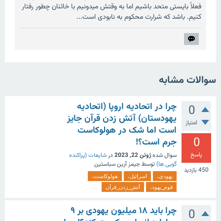
فعلاً بایستی متحد باشیم اما به وقتش میدونیم با خائنان چطور رفتار
کنیم. باشد که شرارت محکوم به نابودی است...
سوالات مشابه
چرا در اتحادیه اروپا (اتحادیه
0
یهودستان) آتش زدن قرآن جایز
امتیاز
است اما شک در هولوکاست
0
جرم است؟!
پاسخ
سوال شده
ژوئن 22, 2023
در
شایعات (پراکنده
گویی ها)
توسط
جیمز آرین سباستین
450
بازدید
یهودی،
اسرائیل،
هولوکاست،
قوم_یهود،
آتش_زدن_قرآن
چرا باید ۱۸ میلیون یهودی بر ۹
0