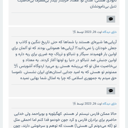
نابودی هستی: امثال تو: معتاد خرابکار بیکار بی‌مصرف بی‌خاصیت
تنبل بی‌نام‌ونشان
دارای دیدگاه
اوت 26, 2023
توسط
卐
آریایی‌ها شیره‌ای هستند یا شماها که حتی تاریخ ننگین و کاذب و
جعلی خودتان را نمی‌دانید؟! آریایی‌ها همونایی بودند که تو آلمان برای
اولین بار فهمیدند سیگار و تنباکو و تریاک چه ضرری برای ریه داره و
اولین جنبش ضد تنباکو در دنیا رو اونها آغاز کردند. یه معتاد و
بی‌خاصیت مثل تو که بی‌ریشه هستی رو می‌برد اردوگاه آشویتس 卐
ممنونم تو هستی که به امید جدایی استان‌های ایران نشستی. ناموسا
حق میدم به جمهوری اسلامی که چرا به امثال شما بهایی نمیده
دارای دیدگاه
اوت 26, 2023
توسط
卐
حالا ممکن فارس نیستم لر هستم. کهگیلویه و بویراحمد ولی خدایی
حاضرم برای برادران فارس و کرد جون خودمو فدا کنم اما احمقی مثل
تو (که می‌دونم کی هستی!) هست که توهم و سرخوشی دارند، چون