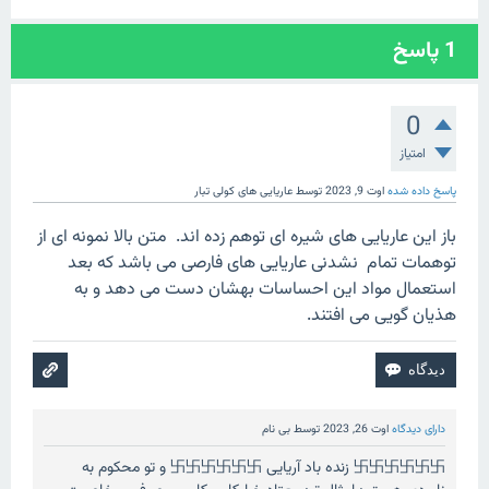
1
پاسخ
0
امتیاز
پاسخ داده شده
اوت 9, 2023
توسط
عاریایی های کولی تبار
باز این عاریایی های شیره ای توهم زده اند. متن بالا نمونه ای از
توهمات تمام نشدنی عاریایی های فارصی می باشد که بعد
استعمال مواد این احساسات بهشان دست می دهد و به
هذیان گویی می افتند.
دارای دیدگاه
اوت 26, 2023
توسط
بی نام
卐卐卐卐卐卐 زنده باد آریایی 卐卐卐卐卐卐 و تو محکوم به