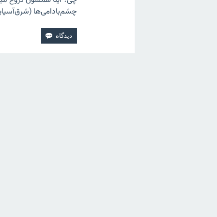
چی؟ اینا همشون دروغ میگن
چشم‌بادامی‌ها (شرق‌آسیایی