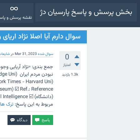
بخش پرسش و پاسخ پارسیان دژ
نقشه پرسش و پاس
سوال دارم آیا اصلا نژاد اریای 
سوال شده
Mar 31, 2023
در
شایعات 
0
امتیاز
نبودن مردم
1.3k
بازدید
ork Times - Harvard Uni)
(دانشگاه) ☑️ AI: Artificial Intelligence (هوش مصنوعی)
مربوط به این پاسخ:
ترک ها 