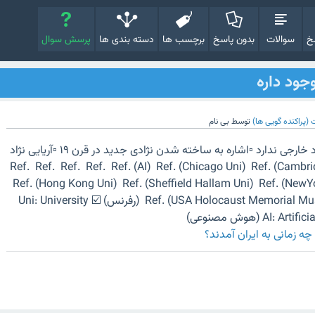
خ
سوالات
بدون پاسخ
برچسب ها
دسته بندی ها
پرسش سوال
وجود داره
(پراکنده گویی ها)
توسط
بی نام
جمع بندی: ▫️نژاد آریایی وجود خارجی ندارد ▫️اشاره به ساخته شدن نژادی جدید در قرن ۱۹ ▫️آریایی نژاد
 ایران Ref. Ref. Ref. Ref. Ref. (AI) Ref. (Chicago Uni) Ref. (Cambridge Uni)
Ref. (Hong Kong Uni) Ref. (Sheffield Hallam Uni) Ref. (NewY
Ref. (USA Holocaust Memorial Museum) ☑️ Ref.: Reference (رفرنس) ☑️ Uni: University
چه زمانی به ایران آمدند؟