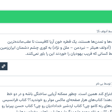
سط
آدولف 卐
‌ها و تمدن‌ها هستند، یک قطره خون آریا کافیست تا عقب‌مانده‌ترین
د (آدولف هیتلر – نبردمن – ملل و نژاد) به کوری چشم دشمنان ایران‌زمین
قط کسانی که فریب یهودیان را خوردند این را باور نمی‌کنند.
توسط
بی نام
راع کند همین است. چطور ممکنه آریایی ساختگی باشه و در دو خط
هند! کتاب‌های هزار صفحه‌ای ماکس مولر رو خوندید؟؟ کتاب فرانسیس
ای رنه کامو چی؟ کتاب اردشیر خدادادیان رو چی؟ کتاب حسن پیرنیا رو