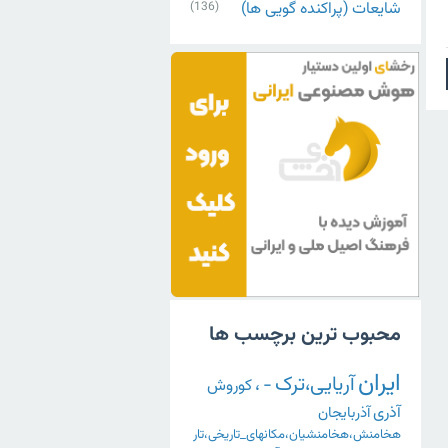
شایعات (پراکنده گویی ها)
(136)
محبوب ترین برچسب ها
ایران
آریایی،ترک
-
،
کوروش
آذری
آذربایجان
هخامنش،هخامنشیان،مکانهای_تاریخی،تار