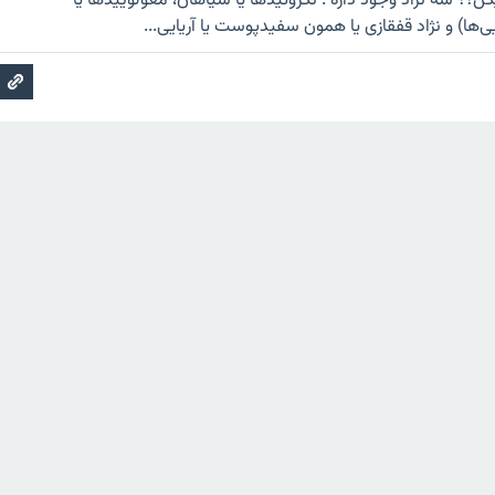
؟؟ سه نژاد وجود داره : نگروئیدها یا سیاهان، مغولوییدها یا
‌ها) و نژاد قفقازی یا همون سفیدپوست یا آریایی...