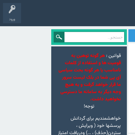
ورود
قوانین :
هر گونه توهین به
قومیت ها و استفاده از کلمات
نامناسب یا هر گونه بحث سیاسی
آی پی شما در بلک لیست سرور
ما قرار خواهد گرفت و به هیچ
وجه دیگر به سامانه ما دسترسی
نخواهید داشت.
توجه!
خواهشمندیم برای گردانش
پرسشها خود ( ویرایش ،
ستردن(حذف) ، ...) ودریافت امتیاز