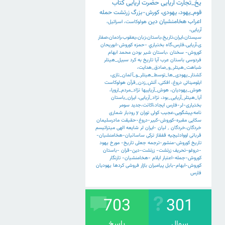
یخ_تجارت
اریایی
حضرت
آریایی
کتاب
قوم_یهود،
یهودی،
کورش-بزرگ
زرتشت
حمله
اعراب
هخامنشیان
دین
هولوکاست،
اسرائیل،
آریایی،
سیستان،ایران،تاریخ،باستان،زبان،یعقوب،رادمان،صفار
ی،آریایی،فارس،گاه
بختياري
-حمزه
کوروش-ابوریحان
کوروش-
سخنان
،باستان
شیر
بودن
محمد
ابهام
فردوسی
باستان
عرب
آیا
تاریخ
به
کرد
سبیل_هیتلر
شباهت_هیتلر_و_صادق_هدایت،
کشتار_یهودی_ها_توسط_هیتلر_و_آلمان_نازی،
ایلومیناتی
دروغ،
افکنی،
آتش_زدن_قرآن
هولوکاست
هوش_یهودیان،
هوش_آریاییها
نژاد_مردم_اروپا،
آیا_هیتلر_آریایی_بود،
نژاد_آریایی،
ایران_باستان
بختیاری-لر-فارس
ایجاد،اکانت،جدید
سومر
نامه،پیشگویی،عجیب
کولی
توران
y
رودبار
شماری
سکایی
مقبره-کوروش-کبیر-دروغ-حقیقت
مادرسلیمان
خردگان،خردگان
٬
لیان
-ایران
لر
شایعه
الهی
میترائیسم
قربانی
اووادئیچیه
قفقاز
ترکی
ساسانیان-هخامنشیان-
تاریخ
کوروش-منشور-ترجمه
جعلی
تاریخ-
مورخ
یهود
-دروغو-تحریف
زرتشت-
زرتشت-دین-قران
-باستان
کوروش-جمله-اعتبار
ایلام
-هخامنشیان-
تارنگار
کوروش-ابهام-بابل
پیامبران
بازار
فروشی
کردها
یهودیان
فارس
703
301
سوال
پاسخ