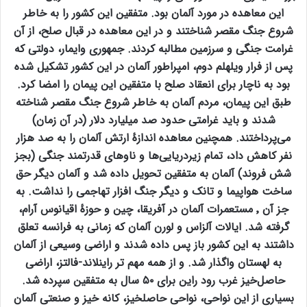
این معاهده در مورد آلمان بود. متفقین این کشور را به خاطر
شروع جنگ مقصر شناختند و در این معاهده در قبال صلح، از آن
غرامت جنگی و سرزمین مطالبه کردند. جمهوری وایمار، دولتی که
پس از فرار ویلهلم دوم، امپراطور آلمان در این کشور تشکیل شده
بود به ناچار برای انعقاد صلح با متفقین این پیمان را امضا کرد.
طبق این پیمان، مردم آلمان به خاطر شروع جنگ مقصر شناخته
شدند و باید غرامتی حدود صد میلیارد دلار (در آن زمان)
می‌پرداختند. همچنین معاهده اندازهٔ ارتش آلمان را به صد هزار
نفر کاهش داد، تمام زیردریایی‌ها و ناوهای قدرتمند جنگی (بجز
شش فروند) آلمان به متفقین تحویل داده شد و آلمان دیگر حق
ساخت هواپیما و تانک و دیگر جنگ افزار تهاجمی را نداشت. به
جز آن ٬ مستعمرات آلمان در آفریقا، چین و حوزهٔ اقیانوس آرام،
گرفته شد. ایالات آلزاس و لورن آلمان که زمانی به فرانسه تعلق
داشتند به این کشور باز پس داده شدند و اراضی وسیعی از آلمان
به لهستان واگذار شد. و از همه مهم تر راینلاند-فالتز، اراضی
حاصل‌خیز غرب رود راین برای ۵۰ سال به متفقین سپرده شد.
بسیاری از این نواحی، نواحی حاصلخیز، کانه خیز و صنعتی آلمان