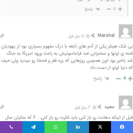
پاسخ
0
Marshal
5 سال قبل
بی شک هیتلر یکی از آدم های نابغه با درک مفهوم بسیاری بود از یهودیان
فتنه ی اونها و سخنرانی ضد فراماسونیش به باعث ورود امریکا به جنگ
شد باخبر بود اون همچین روزهایی که پره فقر و فحشا رو میدید ولی حیف
که دنیا اونو از دست داد
پاسخ
4
سعید
7 سال قبل
قبل از اینکه دهانت رو باز کنی باید فکرت رو باز کنی .. !! که سالیان سال
مثل طوطی و میمون زندگی میکنی .. تقلید تقلید تقلید از افکار و باور های
غلط .. مثل نمازی که بدون فهمیدن میخونی ( منظور از فهمیدن، فهمیدن
یس بوک
X
لینکدین
واتس آپ
تلگرام
وایبر