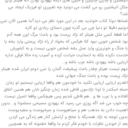
انیشتین و چارلی چاپلین و خیلی های دیگه یهودی بودن اگه هیتلر برای
مثال انیشتین رو می کشت می دونید چه تغییری تو فیزیک ایجاد می
شد؟
شماها دوتا کتاب خوندید بعد در این مورد نظر می دید؟ما همین الان نمی
دونیم دقیقا تو دنیا چی می گذره چون دستای زیادی تو کاره.
اما قطعا کسی مثل هیتلر که نژاد پرست بود و باعث مرگ اون همه آدم
بود شخص خوبی نبود کلا هرکس که بخواد از راه نژاد پرستی وارد بشه یا
با جنگ و خونریزی وارد عمل بشه شخص خوبی نیست و به کشورش
خدمت نکرده بلکه به انسانیت خیانت کرده و آسیب زده حالا فرقی نداره
اریایی باشه یهودی باشه عرب باشه و….
مهم نیست هیتلر چقدر باعث پیشرفت آلمان یا نمی دونم ایران شده هیتلر
نژاد پرست بوده و باعث جنگ جهانی شده.
انقدرم اریایی اریایی نکنید ما خودمون هم واقعا اریایی نیستیم تو زمان
حمله اسکندر با اونا نژادمون قاطی شده زمان چنگیز خان هم همین اتفاق
افتاده و با عرب ها و …هم قاطی شدیم پس هیچکس واقعا اصیل نیست.
چه خوب می شد اگه روزی می رسید که یهودی مسیحی مسلمونا و… بدون
اهمیت دادن به مذهب هم و سیاهپوست و سرخپوست و سفیدپوست
بدون توجه به نژاد همدیگه با صلح و آرامش کنار هم زندگی می کردن.
بعد از خوندن نظرات با خودم فکر کردم ما واقعا حقمونه که یه همچین