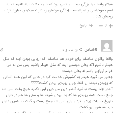
هیتلر واقعا مرد بزرگی بود . او کسی بود که با یه مشت ابله نافهم که به
اسم دموکراسی و لیبرالیسم ، زندگی مردمان رو غارت میکردن مبارزه کرد ،
روحش شاد .
پاسخ
0
ناشناس
4 سال قبل
واقعا براتون متاسفم برای خودم هم متاسفم اگه اریایی بودن اینه که مثل
هیتلر باشیم اگه وطن دوستی اینه که مثل هیتلر باشیم پس من نه می
خوام اریایی باشم نه وطن دوست.
چطور می گیید هیتلر به کشورش خدمت کرد در حالی که اون همه المانی
که یهودی بودند رو فقط چون یهودی بودن کشت؟؟؟؟
آنقدر نژاد پرست نباشید آنقدر دین من دین اون نکنید.هیچ وقت نمی شه
جمع بست همه یهودی ها که بد نبودن.شیعه ها و سنی ها هم در طول
تاریخ جنایات زیادی کردن ولی نمی شه جمع بست و گفت به همین دلیل
باید همشون رو کشت.