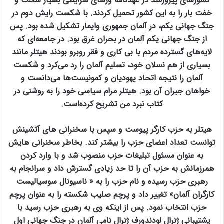
کشورهای پیروزمند در عهدنامه ورسای شرایطی بسیار سخت و
خفت بار را به این کشور تحمیل کردند. با شکست رایش دوم در
جنگ جهانی یکم، در آلمان جمهوری وایمار تشکیل شده بود. پس
از جنگ جهانی یکم آلمان در بحران غرق بود. در جامعه‌ای که
لایه‌های گسترده مردم با بی کاری و فقر روبرو بودند هیتلر مانند
بسیاری از هم نسلان خود، تسلیم آلمان را رد می‌کرد و شکست
آلمان را نتیجه اتحاد یهودیان و کمونیست‌ها می‌دانست و
خواهان جبران آن بود. هیتلر مرام سیاسی خود را به روشنی در
کتاب نبرد من تشریح کرده‌است.
هیتلر به حزب کارگر پیوست و سپس با سخنرانی های آتشینش
توانست تعداد اعضای حزب را بیشتر کند. بخاطر سخنرانی هایش
به عنوان مسئول تبلیغات حزب منصوب شد و با وارد کردن
همرزمانش به حزب آن را تا حد زیادی گسترش داد و سرانجام به
رهبری حزب رسیده و نام حزب را به « ناسیونال سوسیالیست
کارگران آلمان» تغییر داد و پرچم صلیب شکسته را به عنوان پرچم
حزب انتخاب نمود. پس از اینکه وی به رهبری حزب رسید با
پشتیبانی ژنرال لودندورف ژنرال نامی آلمان در جنگ جهانی اول