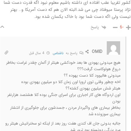
کشور تقریبا عقب افتاده ای داشته باشیم معلوم نبود اگه قدرت دست شما
نژاد پرستا میوفتاد چی می شد.البته الان هم که دست آمریکا و… بهتر
نیست ولی اگه دست شما بود با خاک یکسان شده بود.
پاسخ
-6
OMID
پاسخ به
ناشناس
4 سال قبل
هیچ میدونی یهودی ها بعد خودکشی هیتلر از آلمان چقدر غرامت بخاطر
دروغ هولوکاست گرفت؟؟؟
میدونی هالیوود کلا دست یهوده ؟؟
اخه چطور وقتی توی اروپا اون زمان کلا دو میلیون یهودی بوده
هیتلر شش میلیون یهودی کشته؟؟
اون اردوگاه های کار اجباری برای اسرای جنگی بوده کلا هشتصد هزارنفر
بودن
بخاطر بیماری های واگیردار مردن ، جسدشون برای جلوگیری از انتشار
بیماری سوزونده شد
جالبه بدونی جان اف کندی هفت روز بعد از اینکه تو سخنرانیش هیتلر رو
مرد بزرگی دونسته بود ترور شد