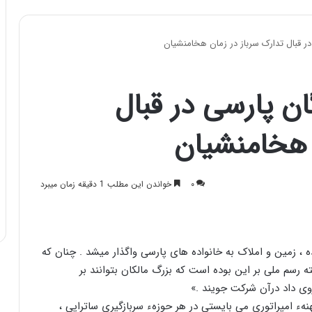
در قبال تدارک سرباز در زمان هخامنشیان
ان پارسی در قبال
 هخامنشیان
۰
خواندن این مطلب 1 دقیقه زمان میبرد
 ، ﺯﻣﯿﻦ ﻭ ﺍﻣﻼﮎ ﺑﻪ ﺧﺎﻧﻮﺍﺩﻩ ﻫﺎﯼ ﭘﺎﺭﺳﯽ ﻭﺍﮔﺬﺍﺭ ﻣﯿﺸﺪ . ﭼﻨﺎﻥ ﮐﻪ
ﺘﻪ ﺭﺳﻢ ﻣﻠﯽ ﺑﺮ ﺍﯾﻦ ﺑﻮﺩﻩ ﺍﺳﺖ ﮐﻪ ﺑﺰﺭﮒ ﻣﺎﻟﮑﺎﻥ ﺑﺘﻮﺍﻧﻨﺪ ﺑﺮ
ﻭﯼ ﺩﺍﺩ ﺩﺭﺁﻥ ﺷﺮﮐﺖ ﺟﻮﯾﻨﺪ .‏»
ﻬﻨﻪﺀ ﺍﻣﭙﺮﺍﺗﻮﺭﯼ ﻣﯽ ﺑﺎﯾﺴﺘﯽ ﺩﺭ ﻫﺮ ﺣﻮﺯﻩﺀ ﺳﺮﺑﺎﺯﮔﯿﺮﯼ ﺳﺎﺗﺮﺍﭘﯽ ،