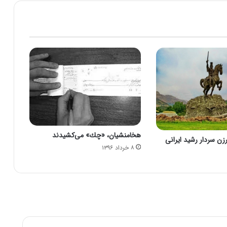
اقتصاد هخامنشیان
وصیت نامه کورش بزرگ + منبع
دانستنیهای سلسله ی هخامنشیان
آتش در ایران و عهد هخامنشيان
هخامنشیان، «چك» می‌كشیدند
رزن سردار رشید ایرانی
۸ خرداد ۱۳۹۶
حقوق زنان سه برابر مردان در زمان هخامنشی
کاتافراکت های سرباز های زره پوش هخامنشی