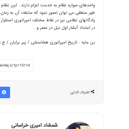
ﻃﻮﺭ ﻣﻨﻄﻘﯽ ﻣﯽ ﺗﻮﺍﻥ ﺗﺼﻮﺭ ﻧﻤﻮﺩ ﮐﻪ ﺳﺎﺑﻘﻪﺀ ﺁﻥ ﺑﻪ ﺯﻣﺎﻥ
ﭘﺎﺩﮔﺎﻧﻬﺎﯼ ﻧﻈﺎﻣﯽ ﻧﯿﺰ ﺩﺭ ﻧﻘﺎﻁ ﻣﺨﺘﻠﻒ ﺍﻣﭙﺮﺍﺗﻮﺭﯼ ﺍﺳﺘﻘﺮﺍﺭ
ﺩﺭ ﺍﻣﺘﺪﺍﺩ ﺁﺑﺸﺎﺭ ﺍﻭﻝ ﻧﯿﻞ ﺩﺭ ﻣﺼﺮ ﻭ ..
ﺑﻦ ﻣﺎﯾﻪ : ﺗﺎﺭﯾﺦ ﺍﻣﭙﺮﺍﺗﻮﺭﯼ ﻫﺨﺎﻣﻨﺸﯽ / ﭘﯿﺮ ﺑﺮﺍﯾﺎﻥ / ﺝ ۱
اشتراک گذاری
شمشاد امیری خراسانی