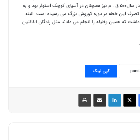
ﻭﺍﺣﺪﻫﺎﯼ ﺳﻮﺍﺭﻩ ﻧﻈﺎﻡ ﺑﻪ ﺧﺪﻣﺖ ﺍﻋﺰﺍﻡ ﺩﺍﺭﻧﺪ . ﺍﯾﻦ ﻧﻈﺎﻡ ﺩﺭ ﺳﺎﻝ۵۰۰ ﻕ . ﻡ ﻧﯿﺰ ﻫﻤﭽﻨﺎﻥ ﺩﺭ ﺁﺳﯿﺎﯼ ﮐﻮﭼﮏ ﺍﺳﺘﻮﺍﺭ ﺑﻮﺩ ﻭ ﺑﻪ
 ﺗﺼﺮﻑ ﺍﯾﻦ ﺧﻄﻪ ﺩﺭ ﺩﻭﺭﻩ ﮐﻮﺭﻭﺵ ﺑﺰﺭﮒ ﻣﯽ ﺭﺳﯿﺪﻩ ﺍﺳﺖ .ﺍﻟﺒﺘﻪ
 ﺩﺍﺷﺖ ﮐﻪ ﻫﻤﯿﻦ ﻭﻇﯿﻔﻪ ﺭﺍ ﺍﻧﺠﺎﻡ ﻣﯽ ﺩﺍﺩﻧﺪ ﻣﺜﻞ ﭘﺎﺩﮔﺎﻥ ﺍﻟﻔﺎﻧﺘﯿﻦ
کپی لینک
فیس بوک
X
لینکدین
اشتراک گذاری از طریق ایمیل
چاپ
شاه درفرهنگ ایرانی و هخامنشی
نظر افراد برجسته در مورد کوروش بزرگ