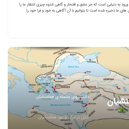
رود به دنیایی است که جز عشق و افتخار و گاهی اندوه چیزی انتظار ما را
اتفاقات بعد از مرگ کورش کبیر (مرگ کوروش
های ما ذخیره شده است تا بتوانیم با آن آگاهی به خود و فرا خود را
بزرگ)
دانستنی های پارسه (تخت جمشید)
اقتصاد هخامنشیان
وصیت نامه کورش بزرگ + منبع
دانستنیهای سلسله ی هخامنشیان
نشیان
آتش در ایران و عهد هخامنشيان