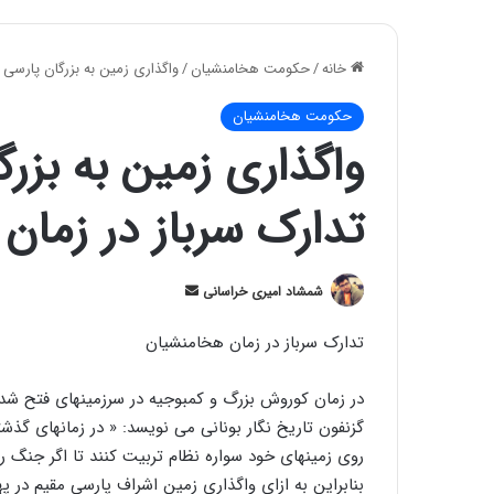
خانه
/
حکومت هخامنشیان
/
واگذاری زمین به بزرگان پارسی 
حکومت هخامنشیان
واگذاری زمین به بزرگ
تدارک سرباز در زمان
ارسال
شمشاد امیری خراسانی
ایمیل
ﺗﺪﺍﺭﮎ ﺳﺮﺑﺎﺯ ﺩﺭ ﺯﻣﺎﻥ ﻫﺨﺎﻣﻨﺸﯿﺎﻥ
ﺩﺭ ﺯﻣﺎﻥ ﮐﻮﺭﻭﺵ ﺑﺰﺭﮒ ﻭ ﮐﻤﺒﻮﺟﯿﻪ ﺩﺭ ﺳﺮﺯﻣﯿﻨﻬﺎﯼ ﻓﺘﺢ ﺷﺪﻩ
ﮔﺰﻧﻔﻮﻥ ﺗﺎﺭﯾﺦ ﻧﮕﺎﺭ ﺑﻮﻧﺎﻧﯽ ﻣﯽ ﻧﻮﯾﺴﺪ: ‏« ﺩﺭ ﺯﻣﺎﻧﻬﺎﯼ ﮔﺬﺷ
ﺭﻭﯼ ﺯﻣﯿﻨﻬﺎﯼ ﺧﻮﺩ ﺳﻮﺍﺭﻩ ﻧﻈﺎﻡ ﺗﺮﺑﯿﺖ ﮐﻨﻨﺪ ﺗﺎ ﺍﮔﺮ ﺟﻨﮓ ﺭ
ﺑﻨﺎﺑﺮﺍﯾﻦ ﺑﻪ ﺍﺯﺍﯼ ﻭﺍﮔﺬﺍﺭﯼ ﺯﻣﯿﻦ ﺍﺷﺮﺍﻑ ﭘﺎﺭﺳﯽ ﻣﻘﯿﻢ ﺩﺭ ﭘ