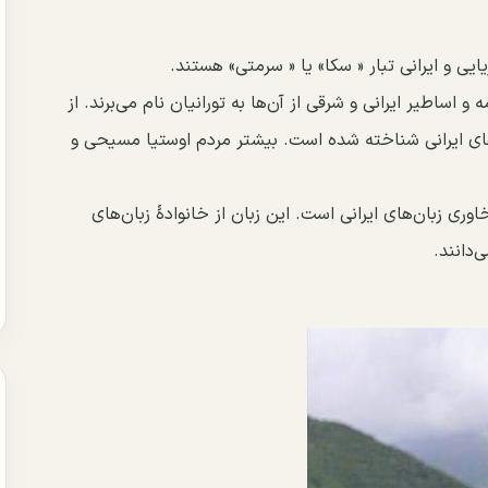
ﺎﯾﯽ ﻭ ﺍﯾﺮﺍﻧﯽ ﺗﺒﺎﺭ « ﺳﮑﺎ» ﯾﺎ « ﺳﺮﻣﺘﯽ» ﻫﺴﺘﻨﺪ.
ﺍﺳﺎﻃﯿﺮ ﺍﯾﺮﺍﻧﯽ ﻭ ﺷﺮﻗﯽ ﺍﺯ ﺁﻥﻫﺎ ﺑﻪ ﺗﻮﺭﺍﻧﯿﺎﻥ ﻧﺎﻡ ﻣﯽﺑﺮﻧﺪ. ﺍﺯ
ﺎﯼ ﺍﯾﺮﺍﻧﯽ ﺷﻨﺎﺧﺘﻪ ﺷﺪﻩ ‌ﺍﺳﺖ. ﺑﯿﺸﺘﺮ ﻣﺮﺩﻡ ﺍﻭﺳﺘﯿﺎ ﻣﺴﯿﺤﯽ ﻭ
ﻭﺭﯼ ﺯﺑﺎﻥﻫﺎﯼ ﺍﯾﺮﺍﻧﯽ ﺍﺳﺖ. ﺍﯾﻦ ﺯﺑﺎﻥ ﺍﺯ ﺧﺎﻧﻮﺍﺩﻩٔ ﺯﺑﺎﻥﻫﺎﯼ
ﯽﺩﺍﻧﻨﺪ.