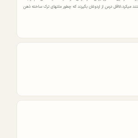
هستند میکرد،لااقل درس از اردوغان بگیرند که چطور ملتهای ترک ساخته ذهن