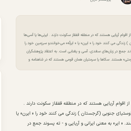
ﺍﺯ ﺍﻗﻮﺍﻡ ﺁﺭﯾﺎﯾﯽ ﻫﺴﺘﻨﺪ ﮐﻪ در ﻣﻨﻄﻘﻪ ﻗﻔﻘﺎﺯ ﺳﮑﻮﻧﺖ ﺩﺍﺭﻧﺪ . ﺍﯾﺮﻧﯽﻫﺎ ﯾﺎ ﺁﺳﯽﻫﺎ
ﺯﻧﺪﮔﯽ ﻣﯽ ﮐﻨﻨﺪ ﺧﻮﺩ ﺭﺍ « ﺍﯾﺮﻥ» ﯾﺎ « ﺍﯾﺮَﺗّﻪ» میﺧﻮﺍﻧﻨﺪﻭ ﺳﺮﺯﻣﯿﻦ ﺧﻮﺩ ﺭﺍ
 ﭘﺴﻮﻧﺪ ﺟﻤﻊ ﺩﺭ ﺯﺑﺎﻥﻫﺎﯼ ﺳﻐﺪﯼ، ﺁﺳﯽ ﻭ ﯾﻐﻨﺎﺑﯽ ﺍﺳﺖ. ﺑﻪ ﺍﻋﺘﻘﺎﺩ ﭘﮋﻭﻫﺸﮕﺮﺍﻥ
 « ﺳﺮﻣﺘﯽ» ﻫﺴﺘﻨﺪ. ﺳﮑﺎﻫﺎ ﯾﺎ ﺳﺮﻣﺘﯿﺎﻥ ﻫﻤﺎﻥ ﻗﻮﻣﯽ ﻫﺴﺘﻨﺪ ﮐﻪ ﺩﺭ شاهنامه و
 ﺍﺯ ﺍﻗﻮﺍﻡ ﺁﺭﯾﺎﯾﯽ ﻫﺴﺘﻨﺪ ﮐﻪ در ﻣﻨﻄﻘﻪ ﻗﻔﻘﺎﺯ ﺳﮑﻮﻧﺖ ﺩﺍﺭﻧﺪ .
ﺍﻭﺳﺘﯿﺎﯼ ﺟﻨﻮﺑﯽ (ﮔﺮﺟﺴﺘﺎﻥ ) ﺯﻧﺪﮔﯽ ﻣﯽ ﮐﻨﻨﺪ ﺧﻮﺩ ﺭﺍ « ﺍﯾﺮﻥ» ﯾﺎ
ﺪ. « ﺍﯾﺮ» ﺑﻪ ﻣﻌﻨﯽ ﺍﯾﺮﺍﻧﯽ ﻭ ﺁﺭﯾﺎﯾﯽ ﻭ - ﺗﻪ ﭘﺴﻮﻧﺪ ﺟﻤﻊ ﺩﺭ