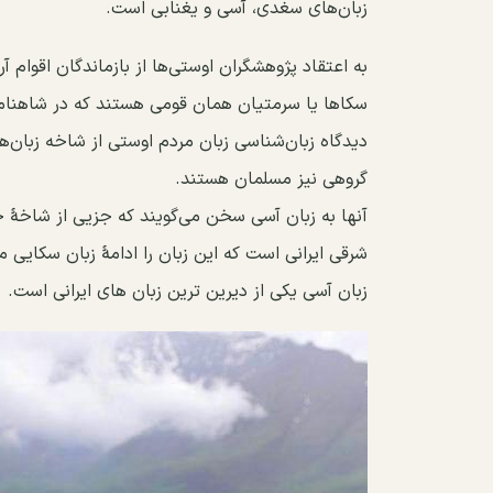
ﺯﺑﺎﻥﻫﺎﯼ ﺳﻐﺪﯼ، ﺁﺳﯽ ﻭ ﯾﻐﻨﺎﺑﯽ ﺍﺳﺖ.
ﺑﻪ ﺍﻋﺘﻘﺎﺩ ﭘﮋﻭﻫﺸﮕﺮﺍﻥ ﺍﻭﺳﺘﯽﻫﺎ ﺍﺯ ﺑﺎﺯﻣﺎﻧﺪﮔﺎﻥ ﺍﻗﻮﺍﻡ ﺁﺭﯾ
ﺳﮑﺎﻫﺎ ﯾﺎ ﺳﺮﻣﺘﯿﺎﻥ ﻫﻤﺎﻥ ﻗﻮﻣﯽ ﻫﺴﺘﻨﺪ ﮐﻪ ﺩﺭ شاهنامه و 
ﺩﯾﺪﮔﺎﻩ ﺯﺑﺎﻥﺷﻨﺎﺳﯽ ﺯﺑﺎﻥ ﻣﺮﺩﻡ ﺍﻭﺳﺘﯽ ﺍﺯ ﺷﺎﺧﻪ ﺯﺑﺎﻥﻫ
ﮔﺮﻭﻫﯽ ﻧﯿﺰ ﻣﺴﻠﻤﺎﻥ ﻫﺴﺘﻨﺪ.
ﺁﻧﻬﺎ ﺑﻪ ﺯﺑﺎﻥ ﺁﺳﯽ ﺳﺨﻦ ﻣﯽﮔﻮﯾﻨﺪ ﮐﻪ ﺟﺰﯾﯽ ﺍﺯ ﺷﺎﺧﻪٔ ﺧﺎ
ﺷﺮﻗﯽ ﺍﯾﺮﺍﻧﯽ ﺍﺳﺖ که ﺍﯾﻦ ﺯﺑﺎﻥ ﺭﺍ ﺍﺩﺍﻣﻪٔ ﺯﺑﺎﻥ ﺳﮑﺎﯾﯽ ﻣ
ﺯﺑﺎﻥ ﺁﺳﯽ ﯾﮑﯽ ﺍﺯ ﺩﯾﺮﯾﻦ ﺗﺮﯾﻦ ﺯﺑﺎﻥ ﻫﺎﯼ ﺍﯾﺮﺍﻧﯽ ﺍﺳﺖ.