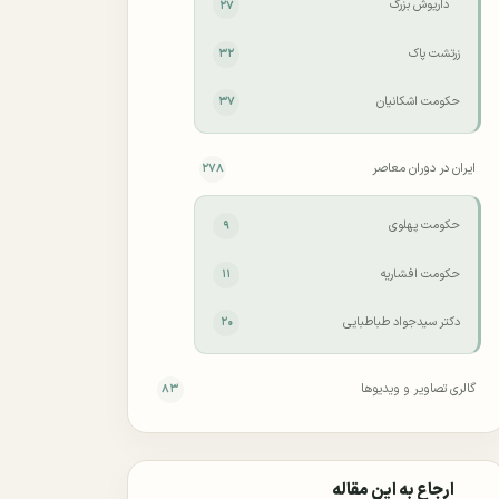
داریوش بزرگ
۲۷
زرتشت پاک
۳۲
حکومت اشکانیان
۳۷
ایران در دوران معاصر
۲۷۸
حکومت پهلوی
۹
حکومت افشاریه
۱۱
دکتر سید‌جواد طباطبایی
۲۰
گالری تصاویر و ویدیوها
۸۳
ارجاع به این مقاله