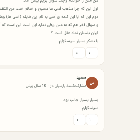
من متن را خواندم وچند سوال برایم پیش امد.
اول این که چرا مذهب آسی ها مسیح و اسلام است من انتظار
دوم این که آیا این کلمه ی آسی به نام این طایفه (آسی ها) ربطی دا
و سوال آخر هم که به متن ربطی ندارد این است این است که آیا 
ایران باستان نماد عقل است ؟
با تشکر بسیار سپاسگزارم
۰
۰
سعید
س
مشارکت‌کنندهٔ پارسیان دژ · 10 سال پیش
بسیار بسیار جالب بود
سپاسگزارم
۰
۱