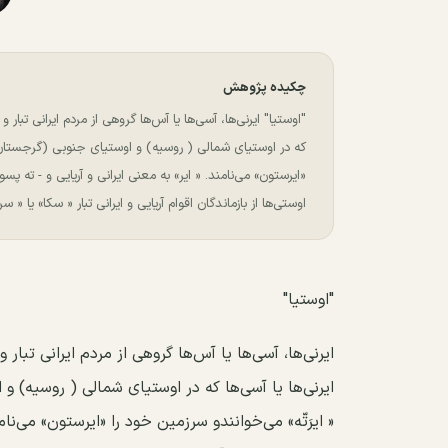
چکیده پژوهش
"اوستیا" ﺍﯾﺮﻧﯽﻫﺎ، ﺁﺳﯽﻫﺎ ﯾﺎ ﺁﺱﻫﺎ ﮔﺮﻭﻫﯽ ﺍﺯ ﻣﺮﺩﻡ ﺍﯾﺮﺍﻧﯽ ﺗﺒﺎﺭ ﻭ 
ﮐﻪ ﺩﺭ ﺍﻭﺳﺘﯿﺎﯼ ﺷﻤﺎﻟﯽ ( ﺭﻭﺳﯿﻪ) ﻭ ﺍﻭﺳﺘﯿﺎﯼ ﺟﻨﻮﺑﯽ (ﮔﺮﺟﺴﺘﺎﻥ ) 
«ﺍﯾﺮﺳﺘﻮﻥ» ﻣﯽﻧﺎﻣﻨﺪ. « ﺍﯾﺮ» ﺑﻪ ﻣﻌﻨﯽ ﺍﯾﺮﺍﻧﯽ ﻭ ﺁﺭﯾﺎﯾﯽ ﻭ - ﺗﻪ
ﺍﻭﺳﺘﯽﻫﺎ ﺍﺯ ﺑﺎﺯﻣﺎﻧﺪﮔﺎﻥ ﺍﻗﻮﺍﻡ ﺁﺭﯾﺎﯾﯽ ﻭ ﺍﯾﺮﺍﻧﯽ ﺗﺒﺎﺭ « ﺳﮑﺎ» ﯾﺎ
"اوستیا"
ﺍﯾﺮﻧﯽﻫﺎ، ﺁﺳﯽﻫﺎ ﯾﺎ ﺁﺱﻫﺎ ﮔﺮﻭﻫﯽ ﺍﺯ ﻣﺮﺩﻡ ﺍﯾﺮﺍﻧﯽ ﺗﺒﺎﺭ ﻭ
ﺍﯾﺮﻧﯽﻫﺎ ﯾﺎ ﺁﺳﯽﻫﺎ ﮐﻪ ﺩﺭ ﺍﻭﺳﺘﯿﺎﯼ ﺷﻤﺎﻟﯽ ( ﺭﻭﺳﯿﻪ) ﻭ 
« ﺍﯾﺮَﺗّﻪ» میﺧﻮﺍﻧﻨﺪﻭ ﺳﺮﺯﻣﯿﻦ ﺧﻮﺩ ﺭﺍ «ﺍﯾﺮﺳﺘﻮﻥ» ﻣﯽﻧﺎﻣﻨ