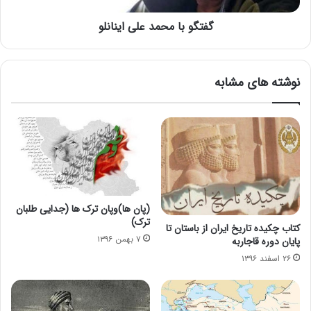
گفتگو با محمد علی اینانلو
نوشته های مشابه
(پان ها)وپان ترک ها (جدایی طلبان
ترک)
کتاب چکیده تاریخ ایران از باستان تا
۷ بهمن ۱۳۹۶
پایان دوره قاجاربه
۲۶ اسفند ۱۳۹۶