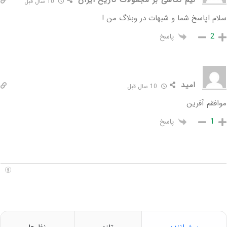
10 سال قبل
سلام !پاسخ شما و شبهات در وبلاگ من !
پاسخ
2
امید
10 سال قبل
موافقم آفرین
پاسخ
1