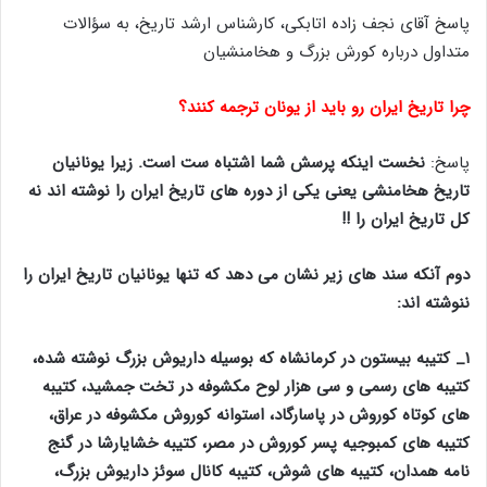
پاسخ آقای نجف زاده اتابکی، کارشناس ارشد تاریخ، به سؤالات
متداول درباره کورش بزرگ و هخامنشیان
ﭼﺮﺍ ﺗﺎﺭﯾﺦ ﺍﯾﺮﺍﻥ ﺭﻭ ﺑﺎﯾﺪ ﺍﺯ ﯾﻮﻧﺎﻥ ﺗﺮﺟﻤﻪ کنند؟
پاسخ:
نخست اینکه پرسش شما اشتباه ست است. زیرا یونانیان
تاریخ هخامنشی یعنی یکی از دوره های تاریخ ایران را نوشته اند نه
کل تاریخ ایران را !!
دوم آنکه سند های زیر نشان می دهد که تنها یونانیان تاریخ ایران را
ننوشته اند:
۱_ کتیبه بیستون در کرمانشاه که بوسیله داریوش بزرگ نوشته شده،
کتیبه های رسمی و سی هزار لوح مکشوفه در تخت جمشید، کتیبه
های کوتاه کوروش در پاسارگاد، استوانه کوروش مکشوفه در عراق،
کتیبه های کمبوجیه پسر کوروش در مصر، کتیبه خشایارشا در گنج
نامه همدان، کتیبه های شوش، کتیبه کانال سوئز داریوش بزرگ،