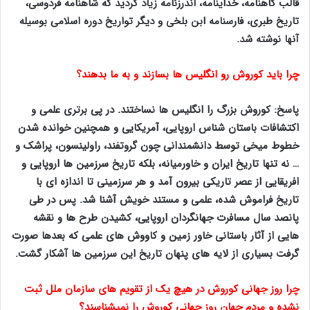
قالب گاهنامه، خداینامه، اندرزنامه زیاد گردید که شاهنامه فردوسی،
تاریخ طبری، فارسنامه ابن بلخی و دیگر تواریخ دوره اسلامی بوسیله
آنها نوشته شد.
ﭼﺮﺍ ﺑﺎﯾﺪ ﮐﻮﺭﻭﺵ ﺭﻭ ﺍﻧﮕﻠﯿﺲ ﻫﺎ ﺑﺴﺎﺯند ﻭ ﺑﻪ ﻣﺎ ﺑﺪهند؟
پاسخ: کوروش بزرگ را انگلیس ها نساختند. در پی برتری علمی و
اکتشافات باستان شناس اروپایی، آمریکایی و همچنین خوانده شدن
خطوط میخی توسط دانشمندانی چون گروتفند، راولینسون، پراشک و
… نه تنها تاریخ ایران و خاورمیانه، بلکه تاریخ سرزمین ها اروپایی و
افریقایی از عصر تاریکی بیرون آمد و هر سرزمینی تا اندازه ای با
تاریخ فراموش شده، علمی و مستند خویش آشنا شد. پس در طی
پانصد سال مسافرت جهانگردان اروپایی، کشیدن طرح ها و نقشه
هایی از آثار باستانی خاور زمین و کاووش های علمی که بعدها صورت
گرفت بسیاری از لایه های پنهان تاریخ این سرزمین ها آشکار گشت.
چرا ﺭﻭﺯ ﺟﻬﺎﻧﯽ ﮐﻮﺭﻭﺵ ﺩﺭ ﻫﯿﭻ ﯾﮏ ﺍﺯ ﺗﻘﻮﯾﻢ ﻫﺎﯼ ﺳﺎﺯﻣﺎﻥ ﻣﻠﻞ ﺛﺒﺖ
ﻧﺸﺪﻩ ﻭ ﻣﺮﺩﻡ ﺟﻬﺎﻥ ﺭﻭﺯ ﺟﻬﺎﻧﯽ ﮐﻮﺭﻭﺵ ﺭﺍ ﻧﻤﯿﺸﻨﺎسند؟