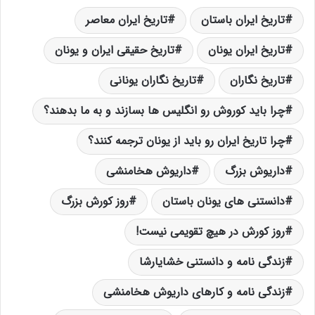
تاریخ ایران باستان
تاریخ ایران معاصر
تاریخ ایران یونان
تاریخ حقیقی ایران و یونان
تاریخ نگاران
تاریخ نگاران یونانی
ﭼﺮﺍ ﺑﺎﯾﺪ ﮐﻮﺭﻭﺵ ﺭﻭ ﺍﻧﮕﻠﯿﺲ ﻫﺎ ﺑﺴﺎﺯند ﻭ ﺑﻪ ﻣﺎ ﺑﺪهند؟
ﭼﺮﺍ ﺗﺎﺭﯾﺦ ﺍﯾﺮﺍﻥ ﺭﻭ ﺑﺎﯾﺪ ﺍﺯ ﯾﻮﻧﺎﻥ ﺗﺮﺟﻤﻪ کنند؟
داریوش بزرگ
داریوش هخامنشی
دانستنی های یونان باستان
روز کورش بزرگ
روز کورش در هیچ تقویمی نیست!
زندگی نامه و دانستنی خشایارشا
زندگی نامه و کارهای داریوش هخامنشی