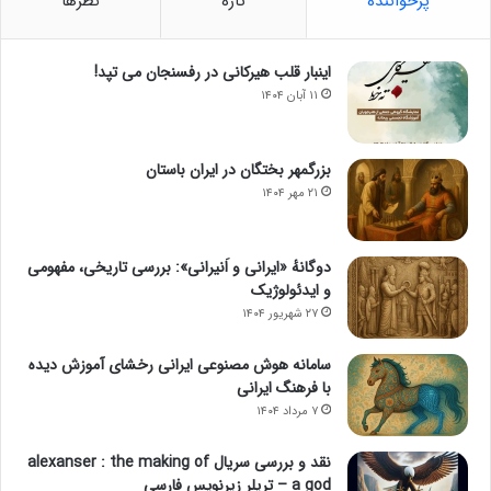
پرخواننده
تازه
نظرها
اینبار قلب هیرکانی در رفسنجان می تپد!
۱۱ آبان ۱۴۰۴
بزرگمهر بختگان در ایران باستان
۲۱ مهر ۱۴۰۴
دوگانهٔ «ایرانی و اَنیرانی»: بررسی تاریخی، مفهومی
و ایدئولوژیک
۲۷ شهریور ۱۴۰۴
سامانه هوش مصنوعی ایرانی رخشای آموزش دیده
با فرهنگ ایرانی
۷ مرداد ۱۴۰۴
نقد و بررسی سریال alexanser : the making of
a god – تریلر زیرنویس فارسی