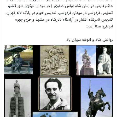
ﺣﺎﮐﻢ ﻓﺎﺭﺱ ﺩﺭ ﺯﻣﺎﻥ ﺷﺎﻩ ﻋﺒﺎﺱ ﺻﻔﻮﯼ ‏) ﺩﺭ ﻣﯿﺪﺍﻥ ﻣﺮﮐﺰﯼ ﺷﻬﺮ ﻗﺸﻢ،
ﺗﻨﺪﯾﺲ ﻓﺮﺩﻭﺳﯽ ﺩﺭ ﻣﯿﺪﺍﻥ ﻓﺮﺩﻭﺳﯽ، ﺗﻨﺪﯾﺲ ﺧﯿﺎﻡ ﺩﺭ ﭘﺎﺭﮎ ﻻﻟﻪ ﺗﻬﺮﺍﻥ،
ﺗﻨﺪﯾﺲ ﻧﺎﺩﺭﺷﺎﻩ ﺍﻓﺸﺎﺭ ﺩﺭ ﺁﺭﺍﻣﮕﺎﻩ ﻧﺎﺩﺭﺷﺎﻩ ﺩﺭ ﻣﺸﻬﺪ ﻭ ﻃﺮﺡ ﭼﻬﺮﻩ
ﺍﺑﻮﻋﻠﯽ ﺳﯿﻨﺎ ﺍﺳﺖ
روانش شاد و انوشه دوران باد