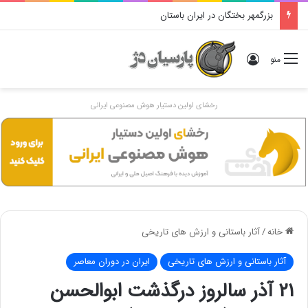
بزرگمهر بختگان در ایران باستان
ورود
منو
رخشای اولین دستیار هوش مصنوعی ایرانی
خانه
/
آثار باستانی و ارزش های تاریخی
آثار باستانی و ارزش های تاریخی
ایران در دوران معاصر
۲۱ آذر سالروز درگذشت ﺍﺑﻮﺍﻟﺤﺴﻦ