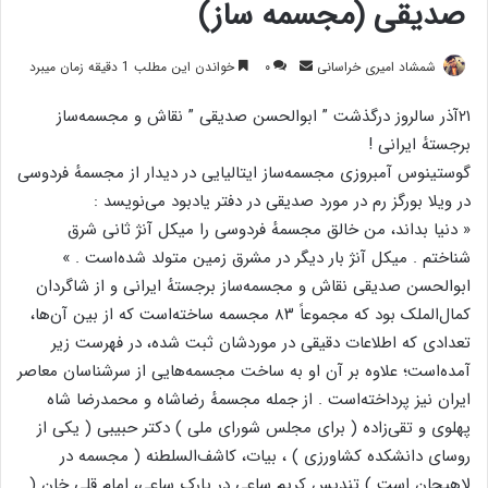
ﺻﺪﯾﻘﯽ (مجسمه ساز)
ارسال
شمشاد امیری خراسانی
۰
خواندن این مطلب 1 دقیقه زمان میبرد
ایمیل
۲۱ﺁﺫﺭ ﺳﺎﻟﺮﻭﺯ ﺩﺭﮔﺬﺷﺖ ” ﺍﺑﻮﺍﻟﺤﺴﻦ ﺻﺪﯾﻘﯽ ” ﻧﻘﺎﺵ ﻭ ﻣﺠﺴﻤﻪﺳﺎﺯ
ﺑﺮﺟﺴﺘﻪٔ ﺍﯾﺮﺍﻧﯽ !
ﮔﻮﺳﺘﯿﻨﻮﺱ ﺁﻣﺒﺮﻭﺯﯼ ﻣﺠﺴﻤﻪﺳﺎﺯ ﺍﯾﺘﺎﻟﯿﺎﯾﯽ ﺩﺭ ﺩﯾﺪﺍﺭ ﺍﺯ ﻣﺠﺴﻤﻪٔ ﻓﺮﺩﻭﺳﯽ
ﺩﺭ ﻭﯾﻼ ﺑﻮﺭﮔﺰ ﺭﻡ ﺩﺭ ﻣﻮﺭﺩ ﺻﺪﯾﻘﯽ ﺩﺭ ﺩﻓﺘﺮ ﯾﺎﺩﺑﻮﺩ ﻣﯽﻧﻮﯾﺴﺪ :
‏« ﺩﻧﯿﺎ ﺑﺪﺍﻧﺪ، ﻣﻦ ﺧﺎﻟﻖ ﻣﺠﺴﻤﻪٔ ﻓﺮﺩﻭﺳﯽ ﺭﺍ ﻣﯿﮑﻞ ﺁﻧﮋ ﺛﺎﻧﯽ ﺷﺮﻕ
ﺷﻨﺎﺧﺘﻢ . ﻣﯿﮑﻞ ﺁﻧﮋ ﺑﺎﺭ ﺩﯾﮕﺮ ﺩﺭ ﻣﺸﺮﻕ ﺯﻣﯿﻦ ﻣﺘﻮﻟﺪ ﺷﺪﻩﺍﺳﺖ . ‏»
ﺍﺑﻮﺍﻟﺤﺴﻦ ﺻﺪﯾﻘﯽ ﻧﻘﺎﺵ ﻭ ﻣﺠﺴﻤﻪﺳﺎﺯ ﺑﺮﺟﺴﺘﻪٔ ﺍﯾﺮﺍﻧﯽ ﻭ ﺍﺯ ﺷﺎﮔﺮﺩﺍﻥ
ﮐﻤﺎﻝﺍﻟﻤﻠﮏ ﺑﻮﺩ ﮐﻪ ﻣﺠﻤﻮﻋﺎً ۸۳ ﻣﺠﺴﻤﻪ ﺳﺎﺧﺘﻪﺍﺳﺖ ﮐﻪ ﺍﺯ ﺑﯿﻦ ﺁﻥﻫﺎ،
ﺗﻌﺪﺍﺩﯼ ﮐﻪ ﺍﻃﻼﻋﺎﺕ ﺩﻗﯿﻘﯽ ﺩﺭ ﻣﻮﺭﺩﺷﺎﻥ ﺛﺒﺖ ﺷﺪﻩ، ﺩﺭ ﻓﻬﺮﺳﺖ ﺯﯾﺮ
ﺁﻣﺪﻩﺍﺳﺖ؛ ﻋﻼﻭﻩ ﺑﺮ ﺁﻥ ﺍﻭ ﺑﻪ ﺳﺎﺧﺖ ﻣﺠﺴﻤﻪﻫﺎﯾﯽ ﺍﺯ ﺳﺮﺷﻨﺎﺳﺎﻥ ﻣﻌﺎﺻﺮ
ﺍﯾﺮﺍﻥ ﻧﯿﺰ ﭘﺮﺩﺍﺧﺘﻪﺍﺳﺖ . ﺍﺯ ﺟﻤﻠﻪ ﻣﺠﺴﻤﻪٔ ﺭﺿﺎﺷﺎﻩ ﻭ ﻣﺤﻤﺪﺭﺿﺎ ﺷﺎﻩ
ﭘﻬﻠﻮﯼ ﻭ ﺗﻘﯽﺯﺍﺩﻩ ‏( ﺑﺮﺍﯼ ﻣﺠﻠﺲ ﺷﻮﺭﺍﯼ ﻣﻠﯽ ‏) ﺩﮐﺘﺮ ﺣﺒﯿﺒﯽ ‏( ﯾﮑﯽ ﺍﺯ
ﺭﻭﺳﺎﯼ ﺩﺍﻧﺸﮑﺪﻩ ﮐﺸﺎﻭﺭﺯﯼ ‏) ، ﺑﯿﺎﺕ، ﮐﺎﺷﻒﺍﻟﺴﻠﻄﻨﻪ ‏( ﻣﺠﺴﻤﻪ ﺩﺭ
ﻻﻫﯿﺠﺎﻥ ﺍﺳﺖ ‏) ﺗﻨﺪﯾﺲ ﮐﺮﯾﻢ ﺳﺎﻋﯽ ﺩﺭ ﭘﺎﺭﮎ ﺳﺎﻋﯽ، ﺍﻣﺎﻡ ﻗﻠﯽ ﺧﺎﻥ ‏(