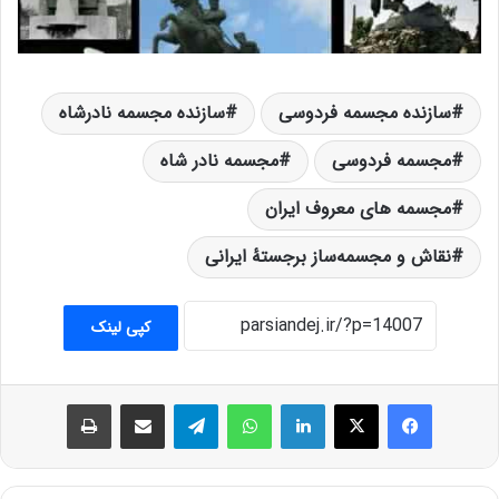
سازنده مجسمه فردوسی
سازنده مجسمه نادرشاه
مجسمه فردوسی
مجسمه نادر شاه
مجسمه های معروف ایران
ﻧﻘﺎﺵ ﻭ ﻣﺠﺴﻤﻪﺳﺎﺯ ﺑﺮﺟﺴﺘﻪٔ ﺍﯾﺮﺍﻧﯽ
کپی لینک
فیس بوک
X
لینکدین
واتس آپ
تلگرام
اشتراک گذاری از طریق ایمیل
چاپ