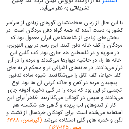
اسکندر
که از آرامگاه کوروش دیدن کرده اند، چنین
تشریفاتی به نظر می‌آید.
با این حال از زمان هخامنشیان گورهای زیادی از سراسر
کشور به دست آمده که همه گواه دفن مردگان است. در
بخش‌های زیادی از شاهنشاهی ایران معمول بود که
مردگان را کف خانه دفن کنند. این رسم در بین النهرین،
در سوریه و در فلسطین هم جاری بود. کف گلین این
خانه ها را، در حاشیه دیوارها می‌کندند و مرده را در آن
قرار می‌دادند. در خانه‌های اشرافی تر و محکم تر به جای
کف حیاط، کف اتاق را می‌شکافتند. شیوه ساده تدفین
پیچیدن مرده در کفن و خاک کردن آن ها بود. نوع
تجملی تر این بود که مرده را در گلی ذخیره آذوقه جای
می‌دادند و سپس در گودالی می‌گذاردند. ظاهراً برای این
کار از کندوهای لب پریده و گاهی هم شکسته هم
استفاده می‌شده است. برای کودکان خردسال از تشت و
لگن و خمره های گلی استفاده می‌شد
(گیرشمن، ۱۳۸۸:
صص ۱۶۵-۱۶۷)
.