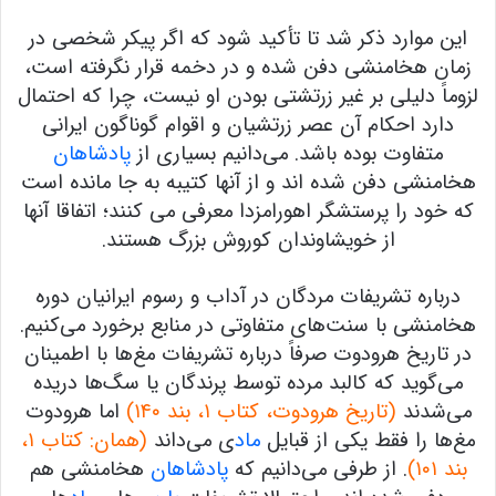
این موارد ذکر شد تا تأکید شود که اگر پیکر شخصی در
زمان هخامنشی دفن شده و در دخمه قرار نگرفته است،
لزوماً دلیلی بر غیر زرتشتی بودن او نیست، چرا که احتمال
دارد احکام آن عصر زرتشیان و اقوام گوناگون ایرانی
متفاوت بوده باشد. می‌دانیم بسیاری از
پادشاهان
هخامنشی دفن شده اند و از آنها کتیبه به جا مانده است
که خود را پرستشگر اهورامزدا معرفی می کنند؛ اتفاقا آنها
از خویشاوندان کوروش بزرگ هستند.
درباره تشریفات مردگان در آداب و رسوم ایرانیان دوره
هخامنشی با سنت‌های متفاوتی در منابع برخورد می‌کنیم.
در تاریخ هرودوت صرفاً درباره تشریفات مغ‌ها با اطمینان
می‌گوید که کالبد مرده توسط پرندگان یا سگ‌ها دریده
می‌شدند
(تاریخ هرودوت، کتاب ۱، بند ۱۴۰)
اما هرودوت
مغ‌ها را فقط یکی از قبایل
ماد
ی می‌داند
(همان: کتاب ۱،
بند ۱۰۱)
. از طرفی می‌دانیم که
پادشاهان
هخامنشی هم