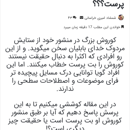
پرست؟؟؟
ارسال
شمشاد امیری خراسانی
۴۳
ایمیل
خواندن این مطلب 17 دقیقه زمان میبرد
کوروش بزرگ در منشور خود از ستایش
مردوک خدای بابلیان سخن میگوید. و از این
رو افرادی که اکثرا به دنبال حقیقت نیستند
کوروش را بت پرست خطاب میکنند. اما این
افراد گویا توانایی درک مسایل پیچیده تر
فرای موضوعات و اصطلاحات سطحی را
ندارند.
در این مقاله کوششی میکنیم تا به این
پرسش پاسخ دهیم که آیا بر طبق منشور
کوروش او بت پرست است یا حقیقت چیز
دیگری است؟!