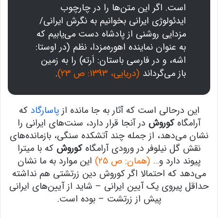
است. اگر این متن‌ها را در چارچوب
ایدئولوژی ایرانی بخوانیم به نگرش ایرانی/
مزدایی روشنی از پادشاه دست می‌یابیم که
به عنوان نماینده اهوره‌مزدا، نظم (در اوستا:
اشه، و در فارسی باستان: اَرته) را به زمین
باز می‌گرداند
(دریایی، ۱۳۹۳: ص ۲۳)
.
این درحالی است که آثار به جا مانده از
پاسارگاد
که
آرامگاه
کوروش
در آنجا قرار دارد، سنت‌های ایرانی را
نشان می‌دهد، از جمله چند آتشکده سنگی، بازمانده‌های
نقش گل نیلوفر در ورودی آرامگاه
کوروش
که با میترا
پیوند دارد و…
(همان: ص ۲۵)
این موارد به ما نشان
می‌دهد که احتمالا اگر کوروش دین زرتشتی هم نداشته
حداقل پیروی یک آیین ایرانی – شاید از آیین‌های ایرانی
پیش از زرتشت – بوده است.