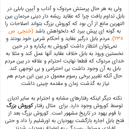
ولی به هر حال پرستش مردوک و آداب و آیین بابلی در
بابل تداوم یافت چرا که عقاید ریشه دار دینی مردمان بین
النهرین مانع از آن بود که کوروش بزرگ بتواند اصلاحات را
به گونه ای پیش ببرد که دلخواهش باشد
(خنجی: ص
۲۳۸)
. مردم بابل درگیر عقاید و احکام شرعی خود بودند و
نمی‌توان انتظار داشت کوروش به یکباره و در حین
نخستین ورود به بابل خلاف عقاید آنها عمل کند و مثلا به
خدای مردوک که قطعا نهایت احترام و علاقه در بین مردم
بابل به آن وجود داشت بی احترامی و بی توجهی کند.
حال آنکه تغییر برخی رسوم معمول در بین این مردم هم
نیاز به گذشت زمان و مقدمه چینی داشت.
نکته دیگر اینکه رفتارهای مشابه و احترام به سایر ادیان
توسط کوروش وجود دارد. برای مثال رفتار
کوروش بزرگ
با قوم یهود در تاریخ مشهور است. کوروش بزرگ بعد از
فتح بابل اجاره بازگشت یهودیان به اورشلیم را داد و حتی
افرادی مسئول رسیدگی به اوضاع یهودیان شدند.