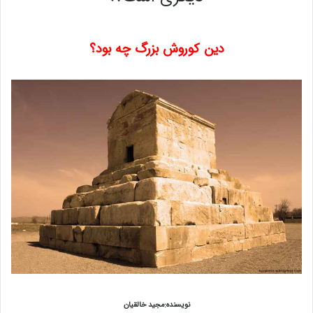
دین
کوروش
بزرگ چه بود؟
نویسنده:مجید خالقیان