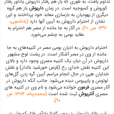
تداوم یافت، به طوری که باز هم رفتار داریوش یادآور رفتار
کوروش و کمبوجیه است. در زمان
داریوش
باز هم گروه
دیگری از یهودیان به بازسازی معابد خود پرداختند و این
نشان از احترام داریوش به آیین آنها دارد
(بادامچی،
١٣٩١: ص ۲۰)
. در آثار به جا مانده از مصر هم احترام به
عقاید بومی به چشم می‌خورد.
احترام داریوش به ادیان بومی مصر در کتیبه‌های به جا
مانده از وی در مصر آشکار است. در پشت لوح مشهور
داریوش در آن دیار، یک کتیبه مصری وجود دارد و بالای
این کتیبه نقش خدای رع (قرص خورشید بالدار) و نقش
خدایان هپی در حال انجام مراسم آیین گره زدن گل‌های
لوتوس و پاپیروس دیده می‌شود. جالب آنکه داریوش در
آثار مصری
فرعون
خوانده می‌شود و نام وی در کتیبه های
مصری
آنتریوش
ثبت شده است
(محمدپناه، ۱۳۸۴: ص
.
۹۰)
این رفتار داریوش در مصر کاملا یادآور رفتار کوروش در