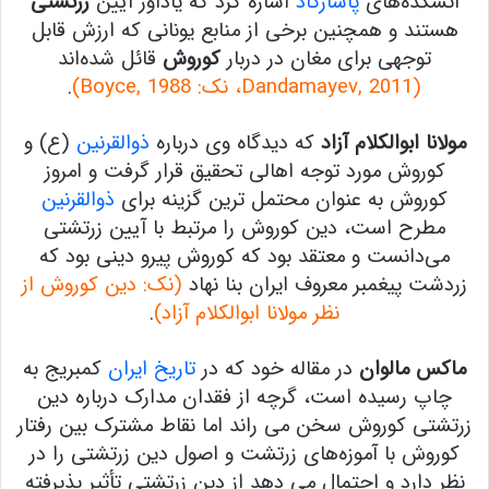
آتشکده‌های
پاسارگاد
اشاره کرد که یادآور آیین
زرتشتی
هستند و همچنین برخی از منابع‌ یونانی که ارزش قابل
توجهی برای مغان در دربار
کوروش
قائل شده‌اند
(Dandamayev, 2011، نک: Boyce, 1988)
.
مولانا ابوالکلام آزاد
که دیدگاه وی درباره
ذوالقرنین
(ع) و
کوروش مورد توجه اهالی تحقیق قرار گرفت و امروز
کوروش به عنوان محتمل ترین گزینه برای
ذوالقرنین
مطرح است، دین کوروش را مرتبط با آیین زرتشتی
می‌دانست و معتقد بود که کوروش پیرو دینی بود که
زردشت پیغمبر معروف ایران بنا نهاد
(نک:
دین کوروش از
نظر مولانا ابوالکلام آزاد
)
.
ماکس مالوان
در مقاله خود که در
تاریخ ایران
کمبریج به
چاپ رسیده است، گرچه از فقدان مدارک درباره دین
زرتشتی کوروش سخن می راند اما نقاط مشترک بین رفتار
کوروش با آموزه‌های زرتشت و اصول دین زرتشتی را در
نظر دارد و احتمال می دهد از دین زرتشتی تأثیر پذیرفته