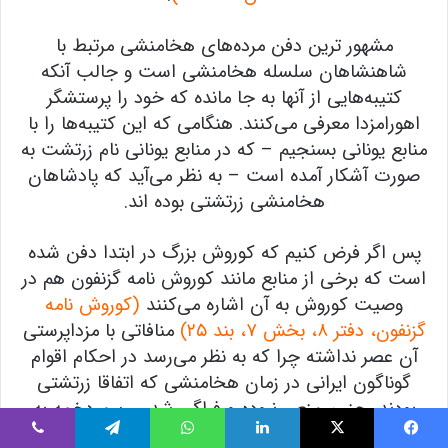
مشهور ترین دفن مرده‌های هخامنشی مرتبط با
شاهنشاهان سلسله هخامنشی است و جالب آنکه
کتیبه‌هایی از آنها به جا مانده که خود را پرستشگر
اهورامزدا معرفی می‌کنند. هنگامی که این کتیبه‌ها را با
منابع یونانی بسنجیم – که در منابع یونانی نام زرتشت به
صورت آشکار آمده است – به نظر می‌آید که پادشاهان
هخامنشی زرتشتی بوده اند.
پس اگر فرض کنیم که کوروش بزرگ در ابتدا دفن شده
است که برخی از منابع مانند کوروش نامه گزنفون هم در
وصیت کوروش به آن اشاره می‌کنند
(کوروش نامه
گزنفون، دفتر ٨، بخش ٧، بند ٢۵)
منافاتی با مزداپرستی
آن عصر نداشته چرا که به نظر می‌رسد در احکام اقوام
گوناگون ایرانی در زمان هخامنشی که اتفاقا زرتشتی
بودند، چنین منعی نبوده و فراگیر شدن رسم دخمه به
دوران پس از هخامنشیان مرتبط است.
یس بوک
X
لینکدین
واتس آپ
تلگرام
وایبر