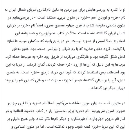
او با اشاره به بررسی‌هایش برای پی بردن به دلیل نام‌گذاری دریای شمال ایران به
نام «خزر» و آوردن اسم «خزر» در متون عربی، معتقد است: «در بررسی‌هایم در
متون قدیمی متوجه شدم، تا قرن چهارم هجری قمری، اصلاً نام «خزر» بر دریای
شمال ایران گذاشته نشده‌ است. مثلاً در کتاب «خوارزمی» و «سفرنامه ابن
فضلان» اصلاً اسمی از «خزر» نیست. در دوره بنی‌امیه که حاکمان عرب، «قفقاز»
را گرفتند، گروه مقابل «خزر» که با رم شرقی و بیزانس متحد بود، هنوز به‌طور
کامل شکل نگرفته بود و غارتگری می‌کرد؛ از طریق رود «کر» به عرب‌ها حمله کرد.
عرب‌ها به این دلیل که آن‌ها از رود «کر» حمله کردند، گمان کردند، از دریا به این
رود آمده‌اند، پس استنباط کردند که گویا این دریا، دریای «خزر» است. به همین
دلیل، آن را بر مبنای گفته‌ها، «بحر الخزر» نام نهادند؛ درحالی که این نام را بر چند
دریای دیگر نیز گفته‌اند.
در متونی که ما به زبان عربی مشاهده می‌کنیم، اصلاً نام «خزر» را تا قرن چهارم
هجری قمری نمی‌بینیم. نام «خزر» برای نخستین بار در کتاب «حدود العالم» و در
کنار نام دریای «جُرجان»، «طبرستان» و دیگر نام‌ها ذکر شده، ولی هیچ دلیلی بر
این‌ که این دریا «خزر» گفته شود، وجود نداشته‌است. اما در متون اسلامی و