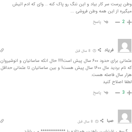
وطن پرست سر کار بیاد و این ننگ رو پاک کنه … وای که ادم اتیش
میگیره از این همه وطن فروشی ….
پاسخ
2
فریاد
8 سال قبل
عثمانی برای حدود ۶۰۰ سال پیش است!!!! حال انکه ساسانیان و انوشیروان
که نام بردید مال ۱۶۰۰ سال پیش هست! و بین ساسانیان تا عثمانی حداقل
هزار سال فاصله هست.
لطفا اصلاح کنید
پاسخ
3
صبا
8 سال قبل
… گروهی غارنشین راهزن، همنژاده با ************ می باشد…