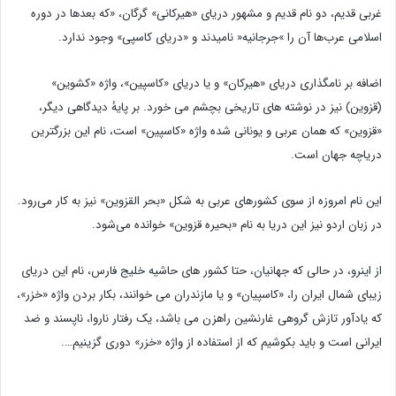
غربی قدیم، دو نام قدیم و مشهور دریای «هیرکانی‌» گرگان، «که بعدها در دوره
اسلامی عرب‌ها آن را »جرجانیه« نامیدند و «دریای کاسپی» وجود ندارد.
اضافه بر نامگذاری دریای «هیرکان» و یا دریای «کاسپین»، واژه «کشوین»
(قزوین) نیز در نوشته های تاریخی بچشم می خورد. بر پایهٔ دیدگاهی دیگر،
«قزوین» که همان عربی و یونانی شده واژه «کاسپین» است، نام این بزرگترین
دریاچه جهان است.
این نام امروزه از سوی کشورهای عربی به شکل «بحر القزوین» نیز به کار می‌رود.
در زبان اردو نیز این دریا به نام «بحیره قزوین» خوانده می‌شود.
از اینرو، در حالی که جهانیان، حتا کشور های حاشیه خلیج فارس، نام این دریای
زیبای شمال ایران را، «کاسپیان» و یا مازندران می خوانند، بکار بردن واژه «خزر»،
که یادآور تازش گروهی غارنشین راهزن می باشد، یک رفتار ناروا، ناپسند و ضد
ایرانی است و باید بکوشیم که از استفاده از واژه «خزر» دوری گزینیم….