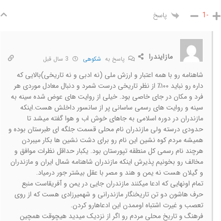
پاسخ
-1
مازایندرا
پاسخ به
شکوهی
3 سال قبل
شاهنامه رو با همه اعتبار و ارزش ملی (نه ادبی و نه تاریخی)بالایی که
داره رو نباید ۱۰۰٪ از نظر تاریخی درست شمرد و دنبال معادل موردی هر
فرد و مکان در جای خاصی بود. خیلی از روایت های عوض شده سینه به
سینه و روایت های رسمی ساسانی پر از سانسور داخلش هست.اینکه
مازندران در دوره اسلامی به جاهای خوش اب و هوا گفته میشد تا
حدودی درسته ولی مازندران نام محلی قسمت جلگه ای طبرستان بوده و
همیشه مردم کوه نشین این نام رو برای دشت نشین ها بکار میبردن
هرچند نام رسمی کل منطقه تپورستان بود. یکبار حداقل نظرات موافق و
مخالف رو بخونیم پذیرش اینکه مازندران شاهنامه شمال ایران و مازندران
و گیلان هست نه یمن و هند و مصر با عقل بیشتر جور درمیاد.
تمام اونهایی که ادعا میکنند مازندران جایی در یمن و آفریقاست منبع
حرف هاشون دو تن تاریخنگار مازندرانی و شهمیرزادی هست که از روی
تعصب و غیرت اشتباه اوممدن این ادعاهارو کردن.
فرهنگ و تاریخ محلی مردم رو اگر از نزدیک میدید هیچوقت همچین