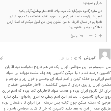
حرفی نمیزدید.
دیوسفید(اسپه دیو)،ارژنگ دره،اولاد قلعه،ساری،آمل،گرگان،کوه
اسپرز،البرزکوه،دماوند،شهرکوس و… مورد اشاره شاهنامه یک مورد از این
نامها رو در شمال آفریقا به من نشون بدی من قبول میکنم که اصلا ارش
کمانگیر بچه ی قاهره بود
پاسخ
0
کوروش
5 سال قبل
من نمیدونم در این مجالس ایران یک نفر هم تاریخ نخوانده بود اقایان
کاسپین درسته تمام دنیا میگن کاسپین بعد یک مشت دیوانه بی سواد
اسم ایرانی رو حذف کردن و اسم قبیله ای وحشی و خون ریز و مهاجم و
دشمن ایران رو روی دریای کاسپین گذاشتند … قاجار حکومتی افتضاح
برای کل تاریخ ایران بوده و هست سواد قاجاریان کجا بوده که اسم بزارن
روی دریای کاسپین … بعدشم این اسم ربطی به اذری زبانهای ایران نداره
هرچی که میشه میگن چون ترکیه پس درسته.. مرز ایران تا داغستان بوده
عزیزان همه از این به بعد بگید کاسپین نه خزر تا شاید مجلسی باسواد و