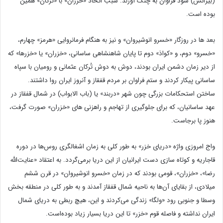
(بیزانس) سود فراوان به چنگ آورند. سبب اتحاد «خزران» با «تُرکان» همین
بوده است.
بعد ها در روزگار «خسرو انوشیروان» و نیز به هنگام فرمانروایی «هرمز» چهارم،
«خسرو» دوم، و «كواذ» دوم تا پایان شاهنشاهی ساسانی، «خزران» یا «خزرها» كه
از دیر زمان دشمن ایران بودند، دوش به دوش تُركان عثمانی و رومیان با سپاه
ساسانی پیكار كردند و ستم فراوان بر مردم قفقاز و آنروز ایران روا داشتند.
ساختن استحکامات بزرگی چون شهر «دربند» یا (باب الابواب) در شمال قفقاز در
عهد ساسانیان، که برای جلوگیری از تهاجم و راهزنی های «خزران» صورت گرفت،
هنوز پا برجاست.
واج امروزی واژه «دریای خزر» به طور کلی به زمان اشغالگری روس‌ها در دوره
قاجاریه و کوتاه سازی دست ایرانیان از این دریا برمی‌گردد. به اعتقاد «عنایت‌الله
رضا»، «خزران»، قومی بودند که در زمان «خسرو انوشیروان» در قرن ششم
میلادی، از بقایای آن‌ها به ناحیه شمال قفقاز آمدند و به ‌طور کلی در منطقه بخش
وسطا و جنوبی رود «ولگا» زندگی می‌کردند و این، هیچ ربطی به دریای شمال
ایران نداشته و فاصله قوم «خزر» تا این دریا بسیار زیاد بوده‌است.