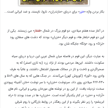
بکار بردن واژه «
خزر
» برای دریای «مازندران»، ناروا، ناپسند، و ضد ایرانی است….
در آغاز سده هفتم میلادی، دو قوم بزرگ در شمال «
قفقاز
» می زیستند. یكی از
این دو قوم «بلغار ها»، و قوم دیگر «خزران» بودند كه دشت های سفلای رود
«تِرِكْ» و رود «ولگا» جایگاه شان بود.
به عبارت دیگر، این قوم در فاصله میان شمال غربی این دریا و دریای سیاه
سکونت داشتند. این‌ها، مردمی بودند از نژاد زرد (به تازی اصفر) که به
صحراگردی و تاخت و تاز در ممالک همجوار اشتغال داشتند، و غالباً به طرف
وادی رود «کورا» (کوروش کهن) می‌آمدند. در جنگ هایی كه به سال های ۵۸۹ و
۶۳۰-۶۲۶ میلادی روی داد، سرنوشت «خزران» با سر نوشت «خان آشینا» پیوندی
سخت نزدیك یافت. از این رو در نوشته های مورخان رومی و ایرانی، نام های
«تُرك» و «خزر» در كنار یكدیگر آمده است. «خزران» ها در صدد بودند تا «راه
ابریشم» را زیر نظر بگیرند و از این رهگذر در روابط بازرگانی با روم شرقی