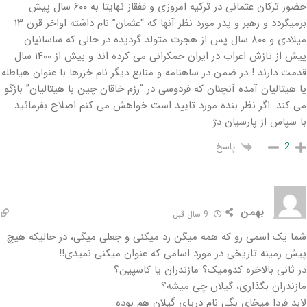
حضور ترکان عثمانی در ترکیه امروزی و قفقاز نهایتا به ۶۰۰ سال پیش
برمیگردد و رهبر و پدر مورد نظر آنها که “عثمان” نام داشته اواخر قرن ۱۳
میلادی و ۸۰۰ سال پس از هجرت متولد گردیده در حالی که ساسانیان
پیش از تازش اعراب در ایران حمکرانی می کرده اند و بیش از ۱۴۰۰ سال
قدمت دارند ! در ضمن در ساهنامه و منابع دیگر نام خزرها با عنوان هیاطله
یا هیتالیان آمده آنچنان که فردوسی در “رزم خاقان چین با هیتالیان” بازگو
می کند. اگر نظر بنده مورد تایید است خواهش می کنم اصلاح بفرمائید.
با سپاس از پارسیان دژ
پاسخ
2
بهمن
9 سال قبل
شما یک اسمی رو که همه میگن رد میکنی و جعلی میگی، در حالیکه هیچ
پیش رمینه تاریخی در مورد اسامی که عنوان میکنی نمیدی!!
در ثانی بالاخره کدومیک؟ مازندران یا کاسپین؟
مازندران بگذاری، گیلان چی میشه؟
لابد فردا میخای بگی نام دریای گیلان هم بوده