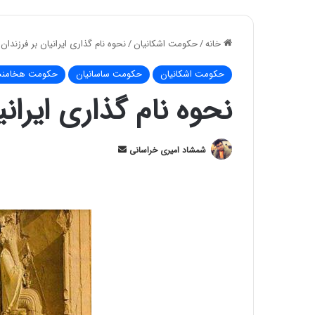
خانه
/
حکومت اشکانیان
/
نحوه ﻧﺎﻡ ﮔﺬﺍﺭﻯ ایرانیان ﺑﺮ ﻓﺮﺯﻧﺪﺍﻥ
حکومت اشکانیان
حکومت ساسانیان
حکومت هخامنش
نحوه ﻧﺎﻡ ﮔﺬﺍﺭﻯ ایران
ارسال
شمشاد امیری خراسانی
ایمیل