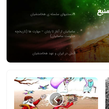
نبع
دانستنیهای سلسله ی هخامنشیان
ساسانیان از آغاز تا پایان – مهارت ها (تاریخچه
حکومت ساسانیان)
آتش در ایران و عهد هخامنشيان
آشنایی با برزویه پزشك
حقوق زنان سه برابر مردان در زمان هخامنشی
کاتافراکت های سرباز های زره پوش هخامنشی