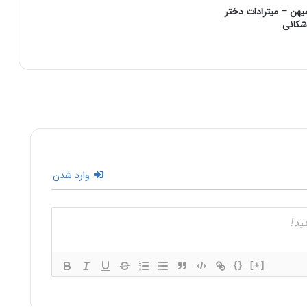
هن – میترادات دختر
حکومت ساسانیان)
اشکانی
وارد شدن
{}
[+]