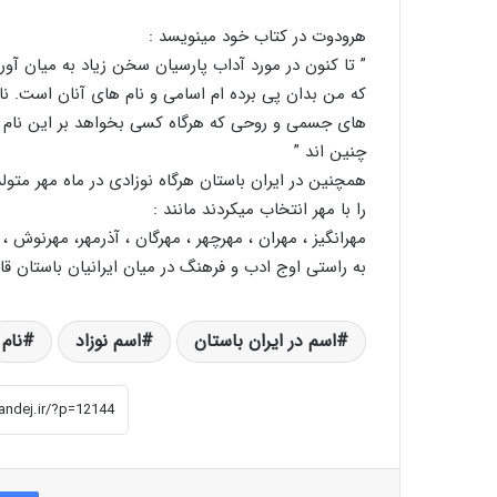
ﻫﺮﻭﺩﻭﺕ ﺩﺭ ﻛﺘﺎﺏ ﺧﻮﺩ ﻣﻴﻨﻮﻳﺴﺪ :
” ﺗﺎ ﻛﻨﻮﻥ ﺩﺭ ﻣﻮﺭﺩ ﺁﺩﺍﺏ ﭘﺎﺭﺳﻴﺎﻥ ﺳﺨﻦ ﺯﻳﺎﺩ ﺑﻪ ﻣﻴﺎﻥ ﺁ
ﻛﻪ ﻣﻦ ﺑﺪﺍﻥ ﭘﻰ ﺑﺮﺩﻩ ﺍﻡ ﺍﺳﺎﻣﻰ ﻭ ﻧﺎﻡ ﻫﺎﻯ ﺁﻧﺎﻥ ﺍﺳﺖ. 
ﻫﺎﻯ ﺟﺴﻤﻰ ﻭ ﺭﻭﺣﻰ ﻛﻪ ﻫﺮﮔﺎﻩ ﻛﺴﻰ ﺑﺨﻮﺍﻫﺪ ﺑﺮ ﺍﻳﻦ ﻧﺎﻡ ﻫﺎ
ﭼﻨﻴﻦ ﺍﻧﺪ ”
ﻫﻤﭽﻨﻴﻦ ﺩﺭ ﺍﻳﺮﺍﻥ ﺑﺎﺳﺘﺎﻥ ﻫﺮﮔﺎﻩ ﻧﻮﺯﺍﺩﻯ ﺩﺭ ﻣﺎﻩ ﻣﻬﺮ ﻣﺘﻮ
ﺭﺍ ﺑﺎ ﻣﻬﺮ ﺍﻧﺘﺨﺎﺏ ﻣﻴﻜﺮﺩﻧﺪ ﻣﺎﻧﻨﺪ :
ﻣﻬﺮﺍﻧﮕﻴﺰ ، ﻣﻬﺮﺍﻥ ، ﻣﻬﺮﭼﻬﺮ ، ﻣﻬﺮﮔﺎﻥ ، ﺁﺫﺭﻣﻬﺮ، ﻣﻬﺮﻧﻮﺵ ، ﻣ
به راستی اوج ادب و فرهنگ در میان ایرانیان باستان 
اسم در ایران باستان
اسم نوزاد
نام