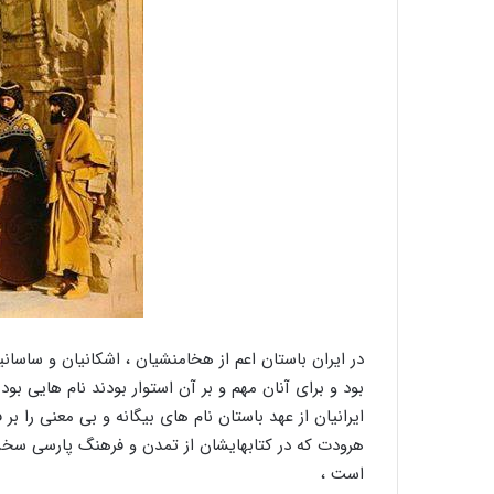
ﺩﺭ ﺍﻳﺮﺍﻥ ﺑﺎﺳﺘﺎﻥ ﺍﻋﻢ ﺍﺯ ﻫﺨﺎﻣﻨﺸﻴﺎﻥ ، ﺍﺷﻜﺎﻧﻴﺎﻥ ﻭ ﺳﺎﺳﺎ
ﺑﻮﺩ ﻭ ﺑﺮﺍﻯ ﺁﻧﺎﻥ ﻣﻬﻢ ﻭ ﺑﺮ ﺁﻥ ﺍﺳﺘﻮﺍﺭ ﺑﻮﺩﻧﺪ ﻧﺎﻡ ﻫﺎﻳﻰ ﺑﻮﺩ
ﺍﻳﺮﺍﻧﻴﺎﻥ ﺍﺯ ﻋﻬﺪ ﺑﺎﺳﺘﺎﻥ ﻧﺎﻡ ﻫﺎﻯ ﺑﻴﮕﺎﻧﻪ ﻭ ﺑﻰ ﻣﻌﻨﻰ ﺭﺍ 
ﻫﺮﻭﺩﺕ ﻛﻪ ﺩﺭ ﻛﺘﺎﺑﻬﺎﻳﺸﺎﻥ ﺍﺯ ﺗﻤﺪﻥ ﻭ ﻓﺮﻫﻨﮓ ﭘﺎﺭﺳﻰ ﺳﺨﻦ 
ﺍﺳﺖ ،