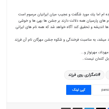
ﻭﺭﺩﻩ ﺍﻡ ﺍﻣﺎ ﻳﻚ ﻣﻮﺭﺩ ﺷﮕﻔﺖ ﻭ ﻋﺠﻴﺐ ﻣﻴﺎﻥ ﺍﻳﺮﺍﻧﻴﺎﻥ ﻣﺮﺳﻮﻡ ﺍﺳﺖ
ﻧﺎﻡ ﻫﺎﻯ ﭘﺎﺭﺳﻴﺎﻥ ﻫﻤﻪ ﺩﻻﻟﺖ ﺩﺍﺭﻧﺪ ﺑﺮ ﺟﺸﻦ ﻫﺎ ﺑﻬﻰ ﻫﺎ ﻭ ﺧﻮﺷﻰ
 ﺍﻧﺪﻳﺸﻪ ﻭ ﺗﺤﻘﻴﻖ ﻛﻨﺪ ﺁﮔﺎﻩ ﺧﻮﺍﻫﺪ ﺷﺪ ﻛﻪ ﻫﻤﻪ ﻧﺎﻡ ﻫﺎﻯ ﺍﻳﺮﺍﻧﻰ
ﻟﺪ ﻣﻴﺸﺪ، ﺑﻪ ﻣﻨﺎﺳﺒﺖ ﻓﺮﺧﻨﺪﮔﻰ ﻭ ﺷﻜﻮﻩ ﺟﺸﻦ ﻣﻬﺮﮔﺎﻥ ﻧﺎﻡ ﺁﻥ ﻓﺮﺯﻧﺪ
ﻬﺮﺩﺍﺩ، ﻣﻬﺮﻧﻮﺍﺯ ﻭ….
قابل کتمان نیست…
نامگزاری روی فرزند
آتش در ایران و عهد هخامنشيان
کپی لینک
آشنایی با برزویه پزشك
فیس بوک
X
لینکدین
اشتراک گذاری از طریق ایمیل
چاپ