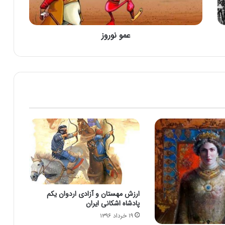
شاه درفرهنگ ایرانی و هخامنشی
عمو نوروز
سازندگان پاسارگاد (مقبره کوروش بزرگ) که
بودند ؟
وصیت نامه کورش بزرگ + منبع
یادگار عصر ساسانی در شمال جمهوری باکو،
مجذوب کننده است
دانستنیهای سلسله ی هخامنشیان
ارزش مهستان و آزادی اردوان یکم
پادشاه اشکانی ایران
۱۹ خرداد ۱۳۹۶
ساسانیان از آغاز تا پایان – مهارت ها (تاریخچه