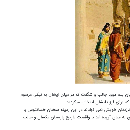
ﻧﻴﺎﻥ ﻳﻚ ﻣﻮﺭﺩ ﺟﺎﻟﺐ ﻭ ﺷﮕﻔﺖ ﻛﻪ ﺩﺭ ﻣﻴﺎﻥ ﺍﻳﺸﺎﻥ ﺑﻪ ﻧﻴﻜﻰ ﻣﺮﺳﻮﻡ
 ﻛﻪ ﺑﺮﺍﻯ ﻓﺮﺯﻧﺪﺍﻧﺸﺎﻥ ﺍﻧﺘﺨﺎﺏ ﻣﻴﻜﺮﺩﻧﺪ .
ﺑﺮ ﻓﺮﺯﻧﺪﺍﻥ ﺧﻮﻳﺶ ﻧﻤﻰ ﻧﻬﺎﺩﻧﺪ ﺩﺭ ﺍﻳﻦ ﺯﻣﻴﻨﻪ ﺳﺨﻨﺎﻥ ﺧﺴﺎﻧﺘﻮﺱ ﻭ
ﺑﻪ ﻣﻴﺎﻥ ﺁﻭﺭﺩﻩ ﺍﻧﺪ ﺑﺎ ﻭﺍﻗﻌﻴﺖ ﺗﺎﺭﻳﺦ ﭘﺎﺭﺳﻴﺎﻥ ﻳﻜﺴﺎﻥ ﻭ ﺟﺎﻟﺐ