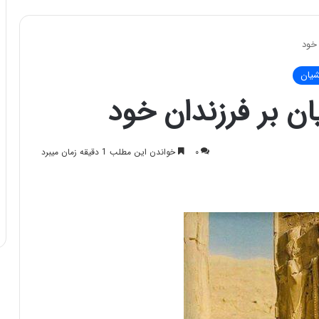
 خود
یان
یان ﺑﺮ ﻓﺮﺯﻧﺪﺍﻥ خود
۰
خواندن این مطلب 1 دقیقه زمان میبرد