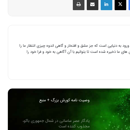
حقوق زنان سه برابر مردان در زمان هخامنشی
کاتافراکت های سرباز های زره پوش هخامنشی
رود به دنیایی است که جز عشق و افتخار و گاهی اندوه چیزی انتظار ما را
های ما ذخیره شده است تا بتوانیم با آن آگاهی به خود و فرا خود را
شاه درفرهنگ ایرانی و هخامنشی
سازندگان پاسارگاد (مقبره کوروش بزرگ) که
بودند ؟
وصیت نامه کورش بزرگ + منبع
یادگار عصر ساسانی در شمال جمهوری باکو،
مجذوب کننده است