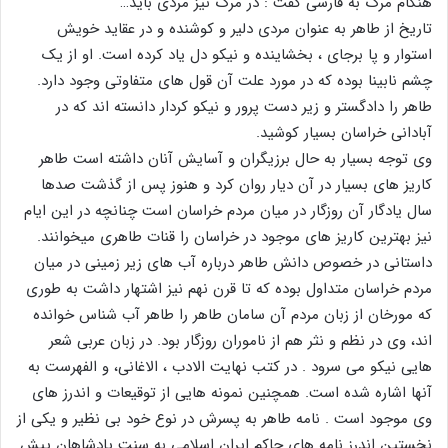
هنگام مرگ به فارسی گفت : در مرگ نیز مردی باید…
تاریخ از طاهر به عنوان مردی دلیر و کوشنده و در عقاید خویش
استوار و پا برجای ، بخشاینده و نیکو دل یاد کرده است. او از یک
چشم نابینا بوده که در مورد علت آن قول های متفاوتی وجود دارد.
طاهر را دادگستر و زیر دست پرور و نیکو کردار دانسته اند که در
آبادانی خراسان بسیار کوشید.
وی توجه بسیار به حال برزیگران و آسایش آنان داشته است طاهر
کاریز های بسیار در آن دیار روان کرد و هنوز پس از گذشت صدها
سال یادگار آن روزگار در میان مردم خراسان است چنانچه در این ایام
نیز بهترین کاریز های موجود در خراسان را قنات طاهری میخوانند.
داستانی در خصوص دانش طاهر درباره آب های زیر زمینی در میان
مردم خراسان متداول بوده که تا قرن نهم نیز اشتهار داشت به طوری
که مورخان از زبان مردم آن سامان طاهر را طاهر آب شناس خوانده
اند، وی در نظم و نثر هم از ناموران روزگار بود. در زبان عربی شعر
هایی نیکو می سرود . در کتب نهایت الادب ، الاغانی، و الفهرست به
آنها اشاره شده است. همچنین نمونه هایی از توقیعات و اندرز های
وی موجود است . نامه طاهر به پسرش در نوع خود بی نظیر و یکی از
نخستین اندرز نامه های حاکم ایران اسلامی به سنت پادشاهان پیش