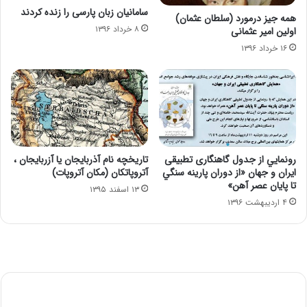
سامانیان زبان پارسی را زنده كردند
همه جیز درمورد (سلطان عثمان)
۸ خرداد ۱۳۹۶
اولین امیر عثمانی
۱۶ خرداد ۱۳۹۶
رونمايي از جدول گاهنگاری تطبيقی
تاریخچه نام آذربایجان یا آزربایجان ،
ايران و جهان «از دوران پارينه سنگي
آتروپاتکان (مکان آتروپات)
تا پايان عصر آهن»
۱۳ اسفند ۱۳۹۵
۴ اردیبهشت ۱۳۹۶