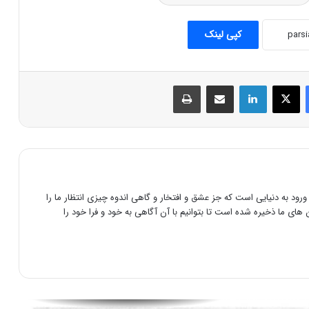
کپی لینک
فیس بوک
X
لینکدین
اشتراک گذاری از طریق ایمیل
چاپ
معرفی چگانگی نام کورش بزرگ (کوروش یا
کورش ؟)
دانستنی های جالب در مورد کوروش بزرگ و
داریوش بزرگ
رود به دنیایی است که جز عشق و افتخار و گاهی اندوه چیزی انتظار ما را
های ما ذخیره شده است تا بتوانیم با آن آگاهی به خود و فرا خود را
کاتافراکت های سرباز های زره پوش هخامنشی
شاه درفرهنگ ایرانی و هخامنشی