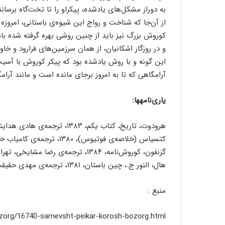
به دوراز مشکل‌های یادشده، پیکراو را تا تخت‌گاه برسانند و در 
از آن‌جا که شناخت و رواج این شیوه‌ی باستانی، امروز
کوروش بزرگ نیز باید از چنین روشی بهره گرفته شده با
و در روزگار اشکانیان، از همان سرزمین‌های فرارود و خا
این گونه و با روش یادشده بود که پیکر کوروش با آسیب
آرامگاهی که تا به امروز برجای مانده است و مانند آرامگ
یاری‌نامه‎ها:
هرودوت، تاریخ، کتاب یکم، ۱۳۸۳، ترجمه‌ی هادی هدایتی، تهران، موسسه‌ی انتشارات و چاپ دانشگاه تهران، چاپ دوم.
کتسیاس (خلاصه‌ی فوتیوس)، ۱۳۸۰، ترجمه‌ی کامیاب خلیلی، تهران، سازمان فرهنگی سیاحتی کوثر.
گزنفون، کوروش‌نامه، ۱۳۸۴، ترجمه‌ی رضا مشایخی، تهران، شرکت انتشارات علمی و فرهنگی، چاپ پنجم.
هال، النور ج.، چین باستان، ۱۳۸۱، ترجمه‌ی مهدی حقیقت‌خواه، انتشارات ققنوس.
منبع :
zorg/16740-sarnevsht-peikar-korosh-bozorg.html