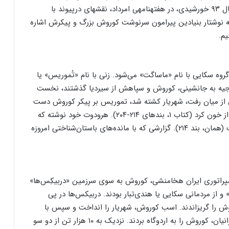
نویسنده‌ی یونانی‌زبان رونوشت شده‌اند. پیش‌تر و در سال ۹۳ خورشیدی، در هفته‎نامه‎ی امرداد، نقشه‎ای درپیوند با
سه نوشتار بنیادین پیرامون سرنوشت کوروش بزرگ و پیکرش اشاره
یم.
وه سکایی با نام «ماساگت» می‌شود. زنی با نام «تُموریس» یا
بوجیه به جانشینی، کوروش و سپاهش از سیردیا گذشتند، نخست
 از میان رفت، شهریار کشته شد، تموریس بر پیکر کوروش دست
یافت، سر او را (اشاره‌ای به بریدن سر نشده)، در تشتی از خون کرد (کتاب ۱، بندهای ۲۱۴-۲۰۴). هرودوت خود نوشته که
گزارش دلخواه خود را از میان دیگر گزارش‌ها آورده است (همان، بند ۲۱۴). گزارشی که با مانده‌های باستان‌شناختی امروزه
مپراتوری ایران هخامنشی، کوروش به سوی سرزمین «دربیکِس‌ها»
 و از مردمانی سکایی یا هندی‌تبار بودند. دربیکس‌ها در پی
وش را گریزاندند. اسب کوروش، شهریار را انداخت و سپس با
زوبین یک سرباز دشمن، بالای ران وی زخم برداشت. ایرانیان، کوروش را به اردوگاه بردند. نزدیک به ۱۰ هزار تن از دو سو