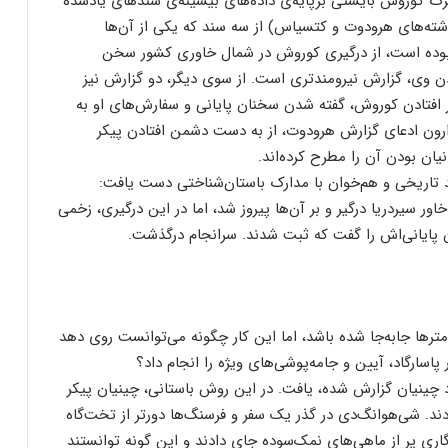
مرگ کوروش بایستی برپایه‌ی داده‌های بیشینه‌‌ی سندهای یادشده
نوشته‌های هرودوت و کتسیاس) از سه سند که یکی از آن‌ها
بوده است، از درگیری کوروش در شمال خاوری کشور سخن
وردن وی، گزارش نیرومندتری است. از سوی دیگر، دو گزارش نیز
افتادن کوروش، گفته‌ شدن سخنان پایانی و سفارش‌های او به
وارون ادعای گزارش هرودوت، از به دست دشمن افتادن پیکر
یان بودن آن را مطرح کرده‌اند.
تاریخی و هم‌خوان با مدارک باستان‌‌شناختی دست یافت:
اور سیردریا درگیر و بر آن‌ها پیروز شد، اما در این درگیری، زخمی
پایانی‌اش را گفت که ثبت شدند. سرانجام درگذشت.
ومترها جابه‌جا شده باشد، اما این کار چگونه می‌توانست روی دهد
پاسارگاد، آیین و جامه‌پوشی‌های ویژه را انجام داد؟
 روشی که نزدیک به ۲۰۰ سال بعد نزد چینیان گزارش شده، یافت. در این روش باستانی، چینیان پیکر
ردند. شی‌هوانگ‌دی در گذر یک سفر و فرسنگ‌ها دورتر از تخت‌گاه
درگذشته بود. از این‌رو، چینیان، پیکر امپراتور را در یک گاری پر از ماهی‌های نمک‎‌سوده جای دادند و این گونه توانستند