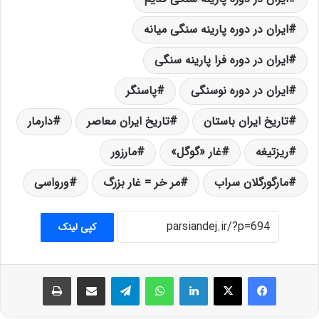
ایران در دوره پارینه سنگی میانه
ایران در دوره فرا پارینه سنگی
ایران در دوره نوسنگی
پاسنگر
تاریخ ایران باستان
تاریخ ایران معاصر
دارمار
ریزتیغه
غار «گوگل»
مارزور
مارگورگلان سراب
مر خر = غار بزرگ
ورواسی
کپی لینک
فیس بوک
X
لینکدین
واتس آپ
تلگرام
اشتراک گذاری از طریق ایمیل
چاپ