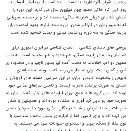
و جنوب شرقی قاره آفریقا به دست آمده است، از پیدایش انسان بر
روی این کره خاکی حدود چهار میلیون سال می گذرد. این دوره را
انسان شناسان دوران «پارینه سنگی» نامیده اند و بر حسب تغییراتی
که به مرور زمان در کاراکتر شدن این دست افزارها پدید آمده، دوران
پارینه سنگی به سه دوره ی قدیم، میانی و جدید تقسیم شده است.
بررسی های باستان شناسی – انسان شناسی در ایران امروزی برای
شناسایی دوره ی پارینه سنگی، هم جدید و هم محدود است. به دلیل
همین دو امر، اطلاعات به دست آمده نیز بسیار ناچیز و در محدوده ی
ظن و گمان است. ولی به نظر می رسد که با توجه به جغرافیای
طبیعی و وضعیت اقلیمی ایران، در این سرزمین دسته های کوچکی از
انسان به صورت پراکنده قادر به زیست و تامین نیازهای غذایی خود
بوده اند. این گروه ها با جمع آوری فرآورده های نباتی که در ایران به
صورت خود رو قابل گرد آوری و استفاده بوده اند و همچنین با شکار
حیوانات و صید آبزیان و شاید پرندگان، غذای مورد نیاز خود را تامین
می کرده اند و برای تامین غذا از ابزارهای بسیار ساده و متناسب با
نوع غذا، از سنگ، چوب و استخوان حیوانات سود می جستند. به
دلیل قدمت این دوره، وسایل و ابزارهای ساخته شده از چوب و