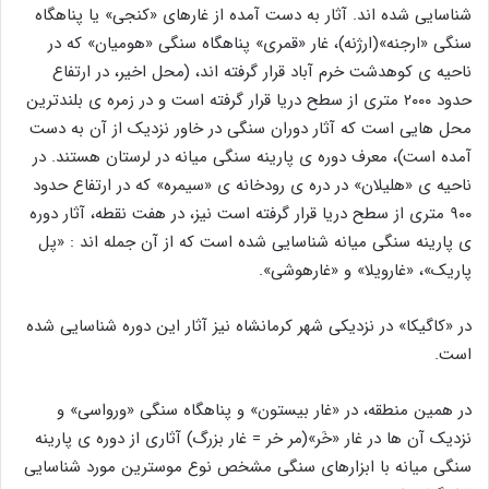
شناسایی شده اند. آثار به دست آمده از غارهای «کنجی» یا پناهگاه
سنگی «ارجنه»(ارژنه)، غار «قمری» پناهگاه سنگی «هومیان» که در
ناحیه ی کوهدشت خرم آباد قرار گرفته اند، (محل اخیر، در ارتفاع
حدود ۲۰۰۰ متری از سطح دریا قرار گرفته است و در زمره ی بلندترین
محل هایی است که آثار دوران سنگی در خاور نزدیک از آن به دست
آمده است)، معرف دوره ی پارینه سنگی میانه در لرستان هستند. در
ناحیه ی «هلیلان» در دره ی رودخانه ی «سیمره» که در ارتفاع حدود
۹۰۰ متری از سطح دریا قرار گرفته است نیز، در هفت نقطه، آثار دوره
ی پارینه سنگی میانه شناسایی شده است که از آن جمله اند : «پل
پاریک»، «غارویلا» و «غارهوشی».
در «کاگیکا» در نزدیکی شهر کرمانشاه نیز آثار این دوره شناسایی شده
است.
در همین منطقه، در «غار بیستون» و پناهگاه سنگی «ورواسی» و
نزدیک آن ها در غار «خَر»(مر خر = غار بزرگ) آثاری از دوره ی پارینه
سنگی میانه با ابزارهای سنگی مشخص نوع موسترین مورد شناسایی