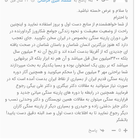
پاسخ به
شمشاد امیری خراسانی
11 سال قبل
با سلام و عرض خسته نباشید.
با احترام
از شما خواهشمندم از منابع دست اول و بروز استفاده نمایید و اینچنین
راحت از وضعیت معیشت و نحوه زندگی جوامع شکارورز گرداورنده در
طی دوران پارینه سنگی بخصوص در ایران سخن نگویید .جای تعجب
دارد که هنوز بزرگترین انسان شناسان و باستان شناسان در صحت یافته
ای جدیدی که از آفریقا بدست آمده اند و تاریخ آن نه ۴ میلیون سال
بلکه ۳۴۰۰میلیون سال قبل میباشد و آن هم نه ابزار بلکه اثر برشهایی
میباشد که بر روی یک استخوان بوده و بسبا یکدیگر به بحث میپردازند
شما براحتی مهر ۴ میلیون سال را محکم میکوبید و همچنین آثار دوره
پارینه سنگی قدیم ایران از بسیاری از نقاط ایران بدست آمده است که در
صورت نیاز میتوانید به مقالات دکتر بیگلری و دکتر علی بیگی رجوع
فرمایید همچنین در رابطه با دوره های پارینه سنگی میانی جدید و
فراپارینه سنگی میتوان به مقالات همین نویسنگان و دکتر وحدتی نسب و
دکتر جایز ،دشتی زاده و حیدری و بسیاری دیگر از پارینه سنگی کاران
دیگر رجوع نمایید تا به اطلاعات دست اول و صد البته دقیق دست یابید!
باتشکر
پاسخ
0