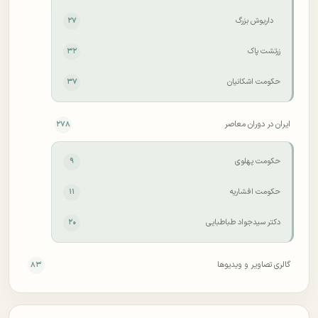
داریوش بزرگ
۲۷
زرتشت پاک
۳۲
حکومت اشکانیان
۳۷
ایران در دوران معاصر
۲۷۸
حکومت پهلوی
۹
حکومت افشاریه
۱۱
دکتر سید‌جواد طباطبایی
۲۰
گالری تصاویر و ویدیوها
۸۳