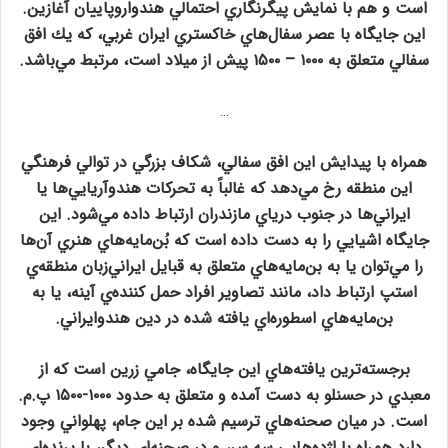
است و هم با نمايش پيگرنگاري احتمالي هندواروپاييان آغازين.
اين جايگاه با عصر سفال‌هاي خاكستري ايران غربي، كه يك افق
سفالي متعلق به ۱۰۰۰ – ۱۵۰۰ پيش از ميلاد است، مرتبط مي‌باشد.
…
همراه با پيدايش اين افق سفالي، شكاف بزرگي در توالي فرهنگي
اين منطقه رخ مي‌دهد كه غالباً به تحركات هندوآريايي‌ها يا
ايراني‌ها در جنوب درياي مازندران ارتباط داده مي‌شود. اين
جايگاه اشيايي را به دست داده است كه بُن‌مايه‌هاي هنري آن‌ها
را مي‌توان يا به بن‌مايه‌هاي متعلق به قبايل ايراني‌زبان منطقه‌ي
استپ ارتباط داد، مانند تصاوير افراد حمل كننده‌ي آينه‌، يا به
بن‌مايه‌هاي اسطوره‌اي يافته شده در دين هندوايراني.
برجسته‌ترين يافته‌هاي اين جايگاه، جامي زرين است كه از
معبدي در حسنلو به دست آمده و متعلق به حدود ۱۰۰۰-۱۵۰۰ پ.م.
است. در ميان صحنه‌هاي ترسيم شده بر اين جام، پهلواني وجود
دارد همراه با اژده‌هايي سه سر، و در صحنه‌اي ديگر، با پرنده‌اي