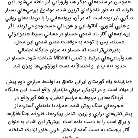
هم‌چنين در سنت‌هاي ديگر هندواروپايي نيز يافته مي‌شود. اين
ظرف، كه به طور فاخرانه‌اي تزيين شده، موضوع بررسي‌هاي بسيار
ديگري نيز بوده است كه در آن، پيوندهايي را با بن‌مايه‌هاي روايي
و هنري آشوري، آناتوليايي و هورياني جست‌وجو مي‌كردند. اگر
بن‌مايه‌هاي آثار ياد شده‌ي حسنلو در معنايي بسيط هندوايراني
هستند، پس با توجه به موقعيت معين شده‌ي اين محل،
پذيرفتني‌تر است كه حسنلو به عنوان جايگاه احتمالي
هندوآريايي‌هاي مرتبط با تمدن Mitanni شناخته شود. حسنلو در
حدود ۸۰۰ پ.م. و احتمالاً به دست اورارتويي‌ها ويران شد.
«مارليك» يك گورستان ايراني متعلق به اواسط هزاره‌ي دوم پيش
از ميلاد است و در نزديكي درياي مازندران واقع است. اين جايگاه
قربانگاه‌هايي مربوط به مراسم تدفين، و ۵۵ گور واقع در
حجره‌هاي سنگ پوش شده، همراه با دامنه‌اي گسترده از
پيش‌كش‌هاي برنزي و زرين، شامل پيكره‌ها، ظروف، جنگ‌افزارها
و يراق اسب را به دست داده است. بيش‌تر اين اشياء به عنوان
آثار برجسته به دست آمده از بخش غربي خاور نزديك شناخته
مي‌شوند.