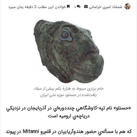
ارسال
شمشاد امیری خراسانی
۰
خواندن این مطلب 2 دقیقه زمان میبرد
ایمیل
جام برنزی مربوط به هزارهٔ یکم پیش از میلاد
یافت‌شده در حسنلو؛ موزه ملی ایران
«حسنلو» نام تپه-كاوشگاهي چنددوره‌اي در آذربايجان در نزديكي
درياچه‌ي اروميه است
كه هم با مسأله‌ي حضور هندوآرياييان در قلم‌رو Mitanni در پيوند