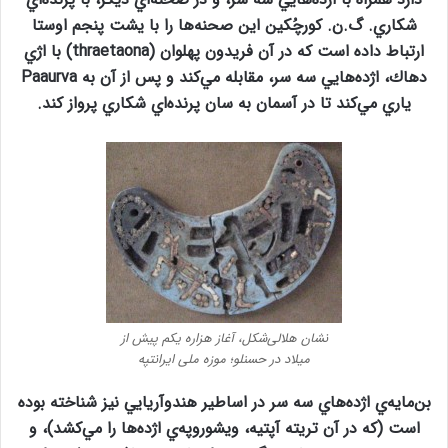
شكاري. گ.ن. كورچُكين اين صحنه‌ها را با يشت پنجم اوستا
ارتباط داده است كه در آن فريدون پهلوان (thraetaona) با اژي
دهاك، اژده‌هايي سه سر، مقابله مي‌كند و پس از آن به Paaurva
ياري مي‌كند تا در آسمان به سان پرنده‌اي شكاري پرواز كند.
نشان هلالی‌شکل، آغاز هزاره یکم پیش از
میلاد در حسنلو؛ موزه ملی ایرانتپه
بن‌مايه‌ي اژده‌هاي سه سر در اساطير هندوآريايي نيز شناخته بوده
است (كه در آن تريته آپتيه، ويشوروپه‌ي اژده‌ها را مي‌كشد)، و