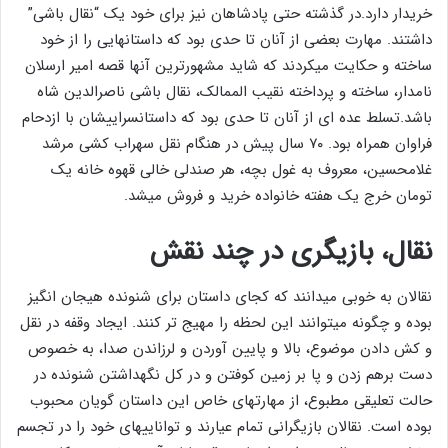
خریدار دارد.در گذشته حتی پادشاهان نیز برای خود یک “نقال باشی”
داشتند. مهارت بعضی از آنان تا حدی بود که داستانهایی را از خود
ساخته و حکایت میکردند که شاید مشهورترین آنها قصه امیر ارسلان
نامدار، ساخته و پرداخته نقیب الممالک، نقال باشی ناصرالدین شاه
باشد.تسلط عده ای از آنان تا حدی بود که داستانسراییشان با ازدحام
فراوان همراه بود. ۷۰ سال پیش در هنگام نقل سهراب کشی مرشد
غلامحسین، معروف به غول بچه، هر صندلی خالی قهوه خانه یک
تومان خرج یک هفته خانواده خرید و فروش میشد.
نقال، بازیگری در چند نقش
نقالان به خوبی میدانند که کجای داستان برای شنونده هیجان انگیز
بوده و چگونه میتوانند این لحظه را مهیج تر کنند. ایجاد وقفه در نقل
و کش دادن موضوع، بالا و پایین آوردن و لرزاندن صدا، به خصوص
دست برهم زدن و پا بر زمین کوفتن و در کل نگهداشتن شنونده در
حالت تعلیقی مطبوع، از مهارتهای خاص این داستان گویان محبوب
بوده است. نقالان بازیگرانی تمام عیارند و تواناییهای خود را در تجسم