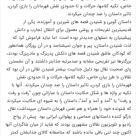
خاص، تکیه کلامها، حرکات و تا حدودی نقش قهرمانان را بازی کردن،
تاثیر داستان را صد چندان میکردند.
داستان گویی و شنیدن قصه های شیرین و آموزنده، یکی از
قدیمیترین تفریحات و روشی معمول برای انتقال تجارب و دانش
پیشینیان به نسلهای جدیدتر بوده است. اما نباید فراموش کرد که
لذت شنیدن داستان، پیر و جوان نمیشناسد و در آن روزگار، همانطور
که کودکان عاشق شنیدن قصه های دلکش پدربرگ و مادربزرگ بودند،
بزرگترها نیز تفریحی مشابه و صدمرتبه جذابتر داشتند و آن نشستن
پای صحبت نقال بود.دلیل جذابیت بیشتر شنیدن نقالی در آن بود که
نقالان با طرز بیان خاص، تکیه کلامها، حرکات و تا حدودی نقش
قهرمانان را بازی کردن، تاثیر داستان را صد چندان میکردند. آنها با
تکیه بر واژه ها و شکل حکایت داستان با عباراتی چون “رفت و رفت
و رفت” یا “آمد و آمد و آمد”، داستان را به شیوه ای حکایت میکردند
که شنونده خود را همراه و هم نفس قهرمان داستان میپنداشت.نقال
بازگو کننده داستانهای حماسی و پهلوانی ایرانی بود. پیش از رواج
رادیو و تلویزیون نقالان مشهوری بودند که شاید از میان شاگردان آنها
اکنون چند تنی باقی مانده باشند که متاسفانه کالای جذابشان کمتر