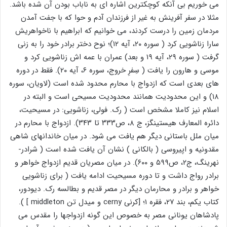
می خوریم بی آنکه کوچکترین اشاره ای به ناباب بودن آن شده باشد.
مثلا در سفر آفرینش به غیر از فرزندان آدم و حوا که با جفت آمدن
مردمان زمین را درست کردند، می خوانیم که ابراهیم با ناخواهریش
سارا زناشویی کرد ( سوره ۲۰، آیه ۱۲)؛ نوح دختر برادر خود را به زنی
گرفت ( سوره ۲۹، آیه ۱۹ و بعد) عمران با عمه اش زناشویی کرد و
موسی و هارون را یافت ( سِفرِ خروج، سوره ۶، آیه ۲۰). فقط در دوره
های بعدی است که ازدواج با محارم محدود شده است (لاویان، سوره
۱۸) و این محدودیت همانند محدودیت مسیحی است و البته در
اسلام نیز کاملا مشخص است ( رک. فولی، زناشویی: در مسیحیت،
دائره المعارف هیستینگز، ج ۸، ص۳۳۳ تا ۳۴۳). ازدواج با محارم در
میان ملل باستانی دیگر هم یافت می شود. در میان خاندانهای شاهی
مقدونیه و اپیروسی ( بالکانی ) نشان آن یافت شده است ( شرادر-
نهرینگ، ج۲، ص۵۹۹ و ۶۰۰). در میان مصریان قدیم ازدواج خواهر و
برادر رواج داشت و تا دوره مسیحیت ادامه یافت ( برای زناشویی
خواهر و برادر و محارمان دیگر در مصر قدیم و بطالسه رک. دیودور،
کتاب یکم، بند ۲۷، فقره ۱؛ [کرنی cerny و میدل تن middleton ] ).
پادشاهان یونانی مصر به خصوص این گونه ازدواجها را مقدس می