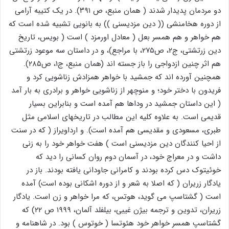
دو مردمان پدیدار شدند ( همان منبع، ص ۳۹۱). در یک کتیبه آرامی
از دوره هخامنشی (( دین مزدیسنی )) به بانویی تشبیه شده است که
هم خواهر و هم همسر بعل ( معادل اورمزد ) است ( بویس، تاریخ
دین زرتشتی، ج۲، ص۲۷۵، با مراجع)، و در داستان سه موعود زرتشتی
هم اثر چنین ازدواجی را باز جسته اند (همان منبع، ج۱، ص۲۸۵).
همچنین آورده اند که جمشید با خواهر همزادش زناشویی کرد و
فریدون با دختر خود؛ و منوچهر از زناشویی خواهر و برادری به بار آمد
( این داستان جمشید در وداها هم آمده است و بنابراین بسیار
قدیمی است. به علاوه کلیه این مطالب در تاریخهای اسلامی مثل
طبری، مسعودی و مقدیسی هم آمده است). و ارداویراز ( که در سنت
از احیا کنندگان دین مزدیسنی است ) هفت خواهر خود را به زنی
داشت و در معراج خود، در آسمان دوم روان کسانی را دید که
خوئیتوک دس کرده بودند و کامرانی جاودانی یافته بودند. باز در
یادگار زریران ( که اصلا به شعر و از دوره اشکانی بوده است) آمده
است ( گشتاسپ می گوید، هوتس، که مرا خواهر و زن است. یادگار
زریران، تدوین و ترجمه بیژن غیبی، بیلفلد آلمان، ۱۹۹۹ ص ۲۲) که
گشتاسپ همسر خواهر خود هئوتسا ( خوتوس ) بود. در شاهنامه و