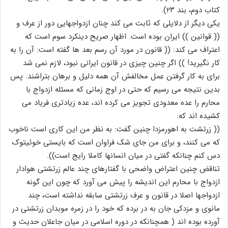
کتاب دوم، بند ۲۳).
یکی دیگر از دلایلی که ثابت می کند چنان ازدواجهایی دور از عرف و
(( قوانین )) ایران بوده است. اظهار صریح دینکرد سوم است که
اعتراف می کند: (( قانون در مورد آن رسم بعد ها گفته است: آن را به
کار نگیرید! )) اگر چنین چیزی در قانون ایرانی نبود، لازم نمی شد
برای به کار گرفتن عمل مخالفش آن همه دلیل و برهان بتراشند. پس
بدین نتیجه می رسیم که حتی در اوج زمانی که مسئله ازدواج با
محارم را عده معدودی تجویز می کرده اند، عده زیادتری فریاد می
کشیده اند که:
(( زرتشت به اهورمزدا چنین گفت: به نظر من این کاری است ناخوب
که می کنند، و برای من جای شک فراوان است که بایستی خوئیتوک
دس کنم چنانکه گفتی در میان انسانها کاملا رایج است)).
تناقض چنین اعتراض واضحی با گفتارهای چند عالم زرتشتی هوادار
ازدواج با محارم این اندیشه را پیش می آورد که چون این گونه
ازدواجها اصلا در قانون و عرف زرتشتی سابقه نداشته است، چند
مانوی و مزدکی جان به در برده که خود را در زمره موبدان زرتشتی در
آورده بوده اند ( همچنانکه در دوره اسلامی در میان جاعلان حدیث و