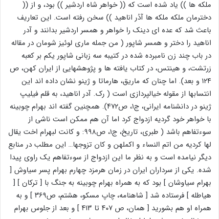
ملکه ها )) یاد شده است که (( خواهر شاه اردشیر )) بود، و از ((
دخترمان ملکه ملکه ها آدُر اناهید )) سخن رفته است. این تعاریف
باعث شد که عده ای دینک را خواهر و همسر اردشیر بدانند و آدر
اناهید را دختر و همسر شاپور ( من جمله ماری لوئیز شومان در مقاله
در باب چند زن نامبرده شده در کتیبه سه زبانی شاپور یکم بر کعبه
زرتشت، و هینتس، در کتاب یافته ها و پژوهشهایی از ایران کهن، ص
۱۲۴ و بعد). اما چنان که ماریق، هارماتا و ژینو نشان داده اند این
انتسابها از مقوله خیالپردازی است ( رک. آدر اناهید، به قلم فیلیپ
ژینو در دانشنامه ایرانی، ج۱، ص۴۷۲). همچنین گفته اند بهرام چوبینه
با خواهر خود گردیه ازدواج کرد اما آن هم ممکن است ناشی از
سوءتفاهم باشد ( طبری، تاریخ، ج۱، ص۹۹۸: و کانت لبهرام اخت یقال
لها کردیه من اتم النساء و اکملهن و کان تزوجها… این مطلب در منابع
دیگر نیامده است و به نظر ما این ازدواج از سوءتفاهم یک راوی پیدا
شده. یکی از سرداران ایران در زمان هرمزد چهارم بهرام پسر سیاوش [
بهرام سیاوشان ] بود که به همراه بهرام چوبینه به جنگ با [ ترکان ] [
هیاطله ] فرستاده شد [ شاهنامه، چاپ مسکو، هشتم، ص۳۶۹ ] و به
همراه او هم بشورید [ همان، ص ۴۰۷ تا ۴۱۳ ] و بعد از جلوس بهرام