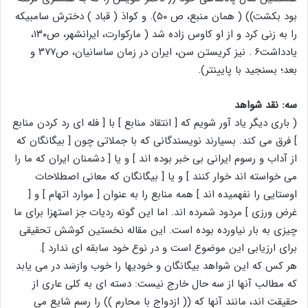
بود بکشت)) ( همان منبع، ص ۵۰). و کواذ ( قباد ) دخترش سامبیکه
را به زنی کرد و از او کاوس زاده شد ( مارکوارت، ایرانشهر، ص۱۳۰،
یادداشت۶ . نیز کریستن سن، ایران در زمان ساسانیان، ص۳۷۷ و
بعد؛ بسنجید با پایینتر).
سه: نقد شواهد
( باری دیگر یاد آور شویم که [ انتقاد منابع ] با [ فله ای رد کردن منابع
] فرق می کند. بسیارند نویسندگانی که با جملاتی چون [ بیگانگان که
از آداب و رسوم ایرانی بی خبر بوده اند ] و یا [ دشمنان ایران که ما را
می خواسته اند خوار کنند ] و یا [ بیگانگان که معانی اصطلاحات
اوستایی را نفهمیده اند ] همه منابع را به عنوان [ موارد اتهام ] و [
غرض ورزی ] مردود شمرده اند. اما این گونه ردیات جز استهزا برای ما
چیزی به بار نیاورده بوده است. این مقاله نخستین کوشش تحقیقی
برای ارزیابی این موضوع است و در نوع خود سابقه ای ندارد ].
هر کس که این شواهد بیگانگان و خودیها را خوب وارَسَد در می یابد
که مطالب آنها از سه حال خارج نیست: دسته ای به کلی عاری از
حقیقت اند، مانند آنها که (( ازدواج با محارم )) را رسم شایع می