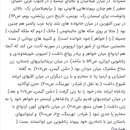
شمردند. در میان عیلامیان و نجبای لیسیه ( در جنوب غربی آسیای
صغیر ) هم چنان پیوندهایی قانونی بود ( برایعیلامیان رک. بالاتر،
پانوشت، برای لیسیان رک. بویس، تاریخ دین زرتشتی، روم، ص۷۶).
در بین النهرین در میان خانواده های بلند پایه عرب پالمیر هم چنین
بود ( مثلا بر روی سکه های مالیخوس [ مالک ] دوم که ملکه گملیت [
جمیله ] را [ خواهر ] خود خوانده است). و کتیبه های یونانی از سده
نخستین میلادی از شهر دورا اروپوس در سوریه ثابت می کند که آنجا
هم ازدواج میان خواهر و برادر رواج داشت ( اسپونر، خویشاوندی و
زناشویی ایرانی، ص۵۴ با مآخذ). در میان بریتانیاییهای باستان، زن
متاع مشترک میان مردان بود ( دشن گیمن، ص۲۰۷). به گفته
استرابن و ارمیا زنا با محارم و با زن دیگران در میان کلتهای ایرلند
شیوع داشت ( به نقل از شرادر- نهرینگ، ص۶۰۰). حتی لوگائید
پادشاه ایرلند مادر خود را به زنی گرفت ( دشن گیمن، ص۲۰۷ و بعد).
در میان ایرلندیهای قدیم یکی از پادشاهان لَینستِر دو خواهر خود را به
زنی داشت ( همان منبع، ص۲۰۸). در میان بالتهای کهن ازدواج با
محارم را حدی نبود ( شرادر- نهرینگ، ج۲، ص۶۰۰). و لیتوانیهای
باستان نیز با نامادری خود پیوند زناشویی می توانستند بست (
همانجا).