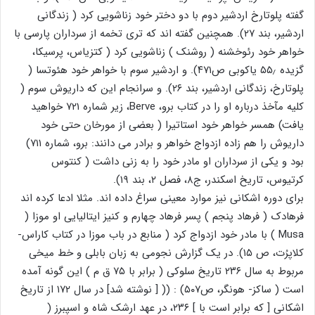
گفته پلوتارخ اردشیر دوم با دو دختر خود زناشویی کرد ( زندگانی
اردشیر، بند ۲۷). همچنین گفته اند که تری تخمه از سرداران پارسی با
خواهر خود رئوخشنه ( روشنک ) زناشویی کرد ( کتزیاس، پرسیکا،
گزیده ۵۵٫ یاکوبی ص۴۷۱). و اردشیر سوم با خواهر خود هئوتسا (
پلوتارخ، زندگانی اردشیر، بند ۲۶). و سرانجام این که داریوش سوم (
کلیه مآخذ درباره او را در کتاب برو، Berve، زیر شماره ۷۲۱ خواهید
یافت) همسر خواهر خود استاتیرا ( بعضی از مورخان حتی خود
داریوش را هم زاده ازدواج خواهر و برادر می دانند: برو، شماره ۷۱۱)
بود و یکی از سرداران او مادر خود را به زنی داشت ( کنتوس
کرتیوس، تاریخ اسکندر، ج۸، فصل ۲، بند ۱۹).
برای دوره اشکانی نیز موارد معینی سراغ داده اند. مثلا ادعا کرده اند
فرهادک ( فرهاد پنجم ) پسر فرهاد چهارم و کنیز ایتالیایی او موزا (
Musa ) با مادر خود ازدواج کرد ( منابع در باب موزا در کتاب کاراس-
کلاپرُت، ص ۱۵). در یک گزارش نجومی به زبان بابلی و خط میخی
مربوط به سال ۲۳۶ تاریخ سلوکی ( برابر با ۷۵ ق م ) این گونه آمده
است ( ساکز- هونگر، ص۵۰۷) : (( [ نوشته شد] در سال ۱۷۲ از تاریخ
اشکانی [ که برابر است با ] ۲۳۶، در عهد ارشک شاه و اسپبرز (