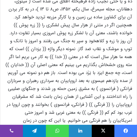
ده و یا حتی نجیب زاده فرهیخته اطلاق می شده است ( مینوی،
دهقانان، مجله سیمرغ، سال یکم، ۱۳۵۲، ص۸ تا ۱۳ )، در به کار بردن
آن برای کشاورز ساده بی زمین و یا کارگر مزرعه تردید خواهد کرد.
همچنین اگر در متنی از هزار سال پیش لشکری را (( زره پوش ))
خوانده باشند، معنی آن با لشکر زره پوشِ امروزی بسیار تفاوت دارد.
آن روز با زره و کلاهخود و سپر به جنگ می رفتند و امروز با تانک و
توپ و موشک و نقاب ضد گاز. نمونه دیگر واژه (( یزدان )) است که
همه ما هزار سال است که در معنی (( خدا )) به کار می بریم اما اگر
مته روی خشخاش بگذاریم می بینیم که معنی اصلی آن (( خدایان ))
است، چه جمع ایزد با یَزَد می بوده است. باز هم دو نمونه می آوریم:
از سده یازدهم عیسوی به بعد اروپاییان به سرداری رهبران و سربازان
فرانکی ( فرانسوی ) به مشرق زمین حمله ور شدند و جنگهای صلیبی
را راه انداختند و این آشنایی از همان زمان باعث شد که مشرقیان
اروپاییان را (( فرنگی )) ( فرانکی، فرانسوی ) بخوانند و چون اروپا در
غرب بود کم کم (( فرنگی )) به معنی غربی شد و امروز حتی
امریکاییان را هم فرنگی می خوانیم. یا این که چون در زمان
هخامنشیان پادشاهان ایران از (( پارس )) برخاستند، دولت آنها را ((
پارسی )) و سرتا سر کشور بسیار پهناور آنان را – که شامل مردمان
یس بوک
X
لینکدین
واتس آپ
تلگرام
وایبر