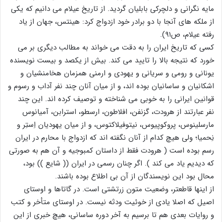
مایه نگرانی و دلچرکی بابلیان گردید. از تاریخ عیلام می دانیم که یکی
از ملکه های آنجا با دو برادر خود ازدواج کرد: هینتس، جهان از یاد
رفته عیلام، ص۹۱).
کسی که تاریخ ایران را به دقت می خواند به مطالب دیگری بر می
خورد که نتیجه بالا را تایید می کند. بیش از یکصد و بیست نویسنده
یونانی و رومی و سریانی و یهودی و ارمنی همزمان هخامنشیان و
اشکانیان و ساسانیان بوده اند، و از میان آنان چند نفر آداب و رسوم و
قوانین ایرانی را به خوبی می شناخته و توصیف کرده اند. این چند
نفر عبارتند از هرودت، گزنفن، افلاطون، ارسطو، استرابن، آمیانوس
مارسلینوس، پروکوپیوس، نیتوفیلاکتوس، و از میان یهودیان اِستِر و
نِحمیا؛ ولی هیچ کدام از آنان نگفته اند که ازدواج با محارم در ایران
رسم بوده است ( هرودت فقط از داستان کمبوجیه و آن هم به صورتی
که دیدیم یاد می کند ). اگر چنان رسمی در ایران (( شایع )) بود،
محال بود این نویسندگان از آن بی اطلاع بوده باشند.
از اینها قاطعتر، وضعیت متون زرتشتی است. در گاتاها و اوستای
اصیل که اصلا یادی از خوئیت ودثه نیست. در اوستای متأخر و کتب
و روایات بعدی هم تا برسیم به آخر دوره ساسانی، هیچ خبری از این