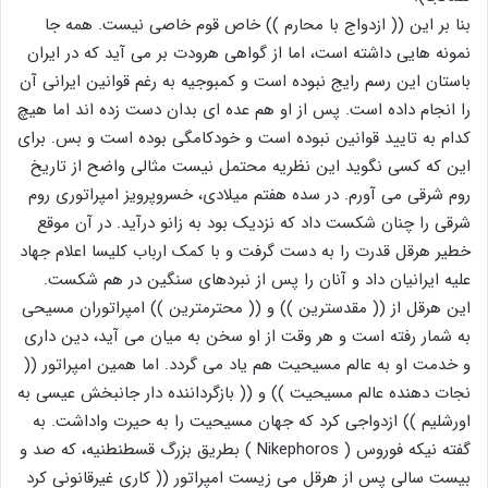
بنا بر این (( ازدواج با محارم )) خاص قوم خاصی نیست. همه جا
نمونه هایی داشته است، اما از گواهی هرودت بر می آید که در ایران
باستان این رسم رایج نبوده است و کمبوجیه به رغم قوانین ایرانی آن
را انجام داده است. پس از او هم عده ای بدان دست زده اند اما هیچ
کدام به تایید قوانین نبوده است و خودکامگی بوده است و بس. برای
این که کسی نگوید این نظریه محتمل نیست مثالی واضح از تاریخ
روم شرقی می آورم. در سده هفتم میلادی، خسروپرویز امپراتوری روم
شرقی را چنان شکست داد که نزدیک بود به زانو درآید. در آن موقع
خطیر هرقل قدرت را به دست گرفت و با کمک ارباب کلیسا اعلام جهاد
علیه ایرانیان داد و آنان را پس از نبردهای سنگین در هم شکست.
این هرقل از (( مقدسترین )) و (( محترمترین )) امپراتوران مسیحی
به شمار رفته است و هر وقت از او سخن به میان می آید، دین داری
و خدمت او به عالم مسیحیت هم یاد می گردد. اما همین امپراتور ((
نجات دهنده عالم مسیحیت )) و (( بازگرداننده دار جانبخش عیسی به
اورشلیم )) ازدواجی کرد که جهان مسیحیت را به حیرت واداشت. به
گفته نیکه فوروس ( Nikephoros ) بطریق بزرگ قسطنطنیه، که صد و
بیست سالی پس از هرقل می زیست امپراتور (( کاری غیرقانونی کرد