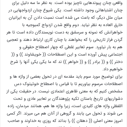
واقعی چنان پیوندهایی ناچیز بوده است. به نظر ما سه دلیل برای
چنان اشتباهاتی وجود داشته است. یکی شیوع چنان ازدواجهایی در
میان ملل دیگر، که باعث می شده است نسبت دادن آن به ایرانیان
خارق العاده به نظر نیاید. دوم واقع شدن ازدواج کمبوجیه با
خواهرانش که نمونه و سرمشق به دست نویسندگان داده است تا هر
گردن فراز تاریخی را که بخواهند با چنان کاری ارتباط دهند و تعجبی
هم به بار نیاورد. سوم تعابیر غلطی که چهار اصطلاح حقوقی و
اجتماعی پیش آورده است و این اصطلاحات (( خویشاوند )) و ((
دختر )) و (( برادر )) و (( خواهر )) ند که ما یکی یکی آنها را شرح
خواهیم داد.
برای توضیح مورد سوم باید مقدمه ای در تحول بعضی از واژه ها و
اصطلاحات مرسوم بیاوریم تا با قیاس با اصطلاح خوئیتوک دس
مشخص کنیم که به معنی ظاهری اعتمادی نیست. در حقیقت یکی از
دشواریهای تاریخ باستان تکیه پژوهندگان بر تعابیر عادی و تحت
اللفظی واژه های کلیدی است، زیرا واژه ها هم، همانند مردمان، زاده
می شوند و تحول می یابند و گروهی از آنان هم می میرند. اگر کسی
امروز معنی اصلی (( دهقان )) را بداند که روزی به خداوند و صاحب