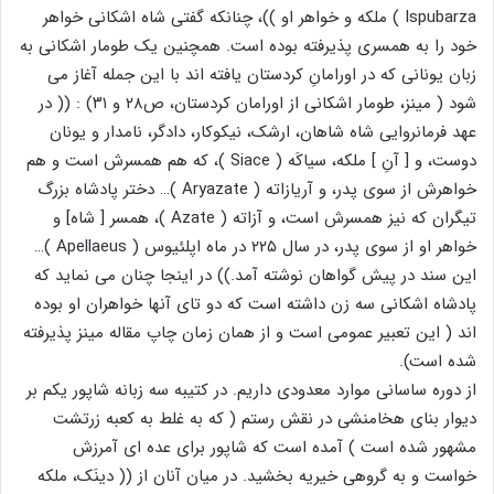
Ispubarza ) ملکه و خواهر او ))، چنانکه گفتی شاه اشکانی خواهر
خود را به همسری پذیرفته بوده است. همچنین یک طومار اشکانی به
زبان یونانی که در اورامانِ کردستان یافته اند با این جمله آغاز می
شود ( مینز، طومار اشکانی از اورامان کردستان، ص۲۸ و ۳۱) : (( در
عهد فرمانروایی شاه شاهان، ارشک، نیکوکار، دادگر، نامدار و یونان
دوست، و [ آنِ ] ملکه، سیاکَه ( Siace )، که هم همسرش است و هم
خواهرش از سوی پدر، و آریازاته ( Aryazate )… دختر پادشاه بزرگ
تیگران که نیز همسرش است، و آزاته ( Azate )، همسر [ شاه] و
خواهر او از سوی پدر، در سال ۲۲۵ در ماه اپلئیوس ( Apellaeus )…
این سند در پیش گواهان نوشته آمد.)) در اینجا چنان می نماید که
پادشاه اشکانی سه زن داشته است که دو تای آنها خواهران او بوده
اند ( این تعبیر عمومی است و از همان زمان چاپ مقاله مینز پذیرفته
شده است).
از دوره ساسانی موارد معدودی داریم. در کتیبه سه زبانه شاپور یکم بر
دیوار بنای هخامنشی در نقش رستم ( که به غلط به کعبه زرتشت
مشهور شده است ) آمده است که شاپور برای عده ای آمرزش
خواست و به گروهی خیریه بخشید. در میان آنان از (( دینَک، ملکه