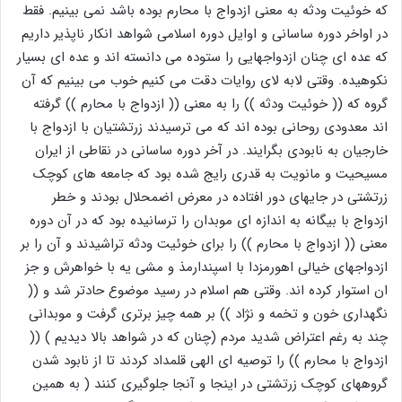
که خوئیت ودثه به معنی ازدواج با محارم بوده باشد نمی بینیم. فقط
در اواخر دوره ساسانی و اوایل دوره اسلامی شواهد انکار ناپذیر داریم
که عده ای چنان ازدواجهایی را ستوده می دانسته اند و عده ای بسیار
نکوهیده. وقتی لابه لای روایات دقت می کنیم خوب می بینیم که آن
گروه که (( خوئیت ودثه )) را به معنی (( ازدواج با محارم )) گرفته
اند معدودی روحانی بوده اند که می ترسیدند زرتشتیان با ازدواج با
خارجیان به نابودی بگرایند. در آخر دوره ساسانی در نقاطی از ایران
مسیحیت و مانویت به قدری رایج شده بود که جامعه های کوچک
زرتشتی در جایهای دور افتاده در معرض اضمحلال بودند و خطر
ازدواج با بیگانه به اندازه ای موبدان را ترسانیده بود که در آن دوره
معنی (( ازدواج با محارم )) را برای خوئیت ودثه تراشیدند و آن را بر
ازدواجهای خیالی اهورمزدا با اسپندارمذ و مشی یه با خواهرش و جز
ان استوار کرده اند. وقتی هم اسلام در رسید موضوع حادتر شد و ((
نگهداری خون و تخمه و نژاد )) بر همه چیز برتری گرفت و موبدانی
چند به رغم اعتراض شدید مردم (چنان که در شواهد بالا دیدیم ) ((
ازدواج با محارم )) را توصیه ای الهی قلمداد کردند تا از نابود شدن
گروههای کوچک زرتشتی در اینجا و آنجا جلوگیری کنند ( به همین