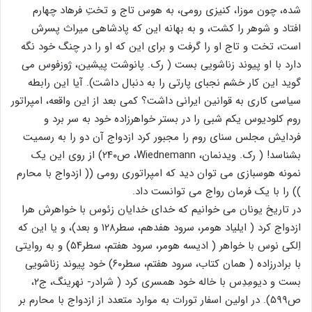
شده، چون موزا، کنیزی رومی، به هوس تاج و تختِ فرهاد چهارم
افتاد و شوهر را کشت، و به بهانه این که پادشاهی میراث پسرش
است، تخت و تاج او را گرفت و برای این که او را در چنگ خود نگه
دارد با او پیوند زناشویی بست ( رک. پانوشت پیشین، ژوزفوس می
گوید این کار خشم نجبای پارتی را به دنبال داشت). آیا این رابطه
سیاسی کاری به قوانین ایرانی داشت؟ کمی بعد از این واقعه، امپراتور
روم کلودیوس یکم شبی را در بستر خواهرزاده خود به سر برد و
فردایش مجلس سنای روم را مجبور کرد ازدواج آن دو را به رسمیت
بشناسد! ( رک. ویدنمان، Wiednemann، ص۲۴۰) از روی این یک
نمونه هوسبازی می توان دید که امپراتوری رومی (( ازدواج با محارم
)) را با یک فرمان رواج می توانست داد.
در تاریخ یونان می خوانیم که خدای خدایان زئوس با خواهرش هرا
ازدواج کرد ( ایلیاد هومر، سرود هفدهم، سطر۱۲۸ و بعد)، و یا این که
اِلکی نوس با خواهر ( ادیسه هومر، سرود هفتم، سطر۵۴) و به روایتی
با برادرزاده ( همان کتاب، سرود هفتم، سطر۶۰) خود پیوند زناشویی
بست و دیومِدِس با خاله خود همسری کرد ( شرادر- نهرینگ، ج۲،
ص۵۹۹). در اولین اسفار تورات به موارد متعدد از ازدواج با محارم بر