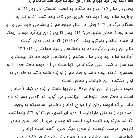
هم آنگه پدر کرد بهرام نام از آن کودک خرد شد شادکام )،
یعنی در سال ۴۰۷ م، و به هنگام به تخت نشستن در بهار ۴۲۱ م
چهارده ساله بود ( نولدکه- طبری، ص ۸۵، یادداشت ۴)، و نیز به
هنگام مرگ در ۴۳۹ یعنی در سال هیجدهم از پادشاهی خود سی و دو
ساله بود ( همان منبع، ص۴۲۳). پس تاریخ زادن یزدگرد دوم را زودتر
از هفده سالگی پدرش، یعنی (۴۰۷+۱۷) ۴۲۴م نمی توان گرفت.
بنابراین وقتی یزدگرد دوم به پادشاهی رسید حداکثر (۴۲۴- ۴۳۹
)پانزده ساله بود و در سال هشتم از پادشاهی خود حداکثر بیست و
سه سال داشت. پس چگونه می توانست در آن موقع دختر خود را به
همسری گرفته بوده باشد و بعد هم از او زده شده باشد به طوری که
او را بکشد؟ این خیالبافی محض است.
نمونه دیگری از این نوع دروغ پردازیها داستان ازدواج کواذ ( قباد )
است با دختر خود. تئوفانس بیزانسی می گوید که کاوس پسر کواذ و
برادر بزرگ انوشه روان از ازدواج کواذ و دخترش سامبیکه به وجود
آمده بود ( به نقل مارکوارت از وی، ایرانشهر، ص۱۳۱ و ۱۳۲، یادداشت
۶). اما مارکوارت ثابت کرده است که چنین امری از نظر زمان بندی
تاریخی درست نیست. از سوی دیگر طبری گفته است کواذ را
خواهرش، از زندان فراری داد ( طبری، تاریخ، ج۱، ص۸۸۷)، ولی