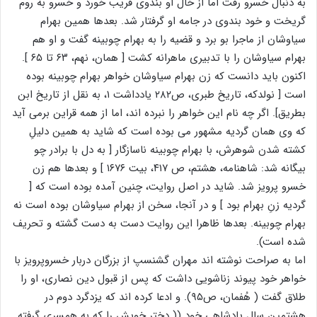
به دنبال خسرو رفت اما از خال او بندوی فریب خورد و خسرو به روم
گریخت و خود بندوی در جامه او گرفتار شد. بعدها همین بهرام
سیاوشان از ماجرا بو برد و قضیه را به بهرام چوبینه گفت و او هم
بهرام سیاوشان را با تدبیری ماهرانه کشت [ همان، نهم، ۶۳ تا ۶۵ ].
اکنون باید دانست که زن بهرام سیاوشان خواهر بهرام چوبینه بوده
است [ نولدکه، تاریخ طبری، ص۲۸۲ یادداشت ۱، به نقل از تاریخ ابن
بطریق]. اگر چه نام این خواهر را نبرده اند، اما از همه قراین برمی آید
که وی همان گردیه مشهور می بوده است که شاید به همین دلیلِ
کشته شدن شوهرش، با بهرام چوبینه ناسازگار [ به دل با برادر چو
بیگانه شد: شاهنامه، هشتم، ص ۴۱۷، بیت ۱۶۷۶ ] و بعدها هم زن
خسرو پرویز شد. شاید در اصل روایت، چنین آمده بوده است که [
گردیه زنِ بهرام بود ] و در آنجا، سخن از بهرام سیاوشان بوده است نه
بهرام چوبینه. بعدها ظاهرا این روایت دست به دست گشته و تحریف
شده است).
اما به صراحت نوشته اند مهران گشنسپ از بزرگان دربار خسروپرویز با
خواهر خود پیوند زناشویی داشت که پس از قبول دین نصاری، او را
طلاق گفت ( هُفمان، ص۹۵). و ادعا کرده اند که یزدگرد دوم در
هشتمین سال پادشاهی خود (( دختر خویش را که به همسری گرفته