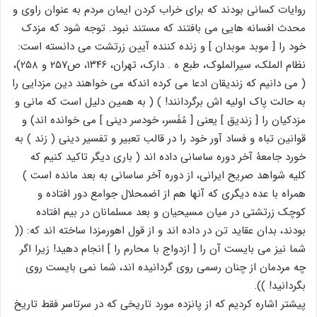
روایات کسانی بودند که برای خراب کردن ایمان مردم به عنوان راوی و
محدث افسانه هایی می بافتند که مستند نبود. توجه شود که مزدک
خود را [ موبد موبدان ] و زنده کننده آیین زرتشت می دانسته است:
نظام الملک، سیرالملوک، طبع ه . دارک، تهران، ۱۳۴۶، ص۲۵۷ و ۲۵۸)،
( می دانیم که زندیقان ادعا می کرده اندکه می خواهند دین مزدایی را
به حالت پاک اولیه اش برگردانند! ) ( به همین دلیل است که مانی و
مزدکیان را [ زندیق ] یعنی [ مُفَسر، خودسر دینی ] می خوانده اند) و
قوانین تباه و فساد آور خود را در قالب تعبیر و تفسیر دینی ( زند ) به
خورد جامعۀ آخر دوره ساسانی داده اند ( باری دیگر تاکید کنیم که
کلیه شواهد صریح ایرانی، از دوره آخر ساسانی به بعد مانده است )
همراه با عده دیگری که آنها هم از اضمحلال جوامع دور افتاده و
کوچک زرتشتی در میان مسیحیان و بعد مسلمانان در بیم افتاده
بودند، بدان عقاید تن در داده اند و از قول اهورمزدا ساخته اند که: ((
شما نیز می بایست آن را [ ازدواج با محارم را ] انجام دهید! زیرا اگر
چه مردمان از چنان رسمی روی گردانیده اند، شما نمی بایست روی
بگردانید! )).
پیشتر اشاره کردیم که از پانزده مورد تاریخی که در سرتاسر فقط تاریخ