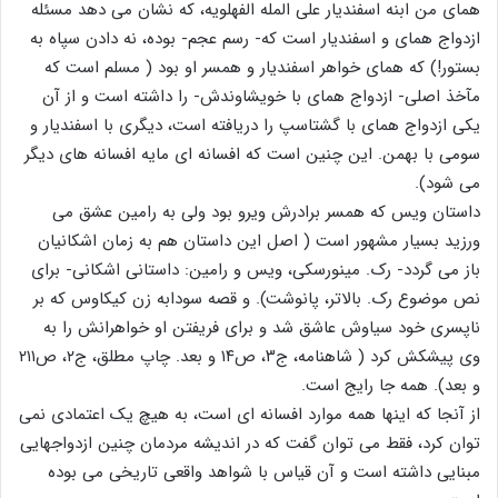
همای من ابنه اسفندیار علی المله الفهلویه، که نشان می دهد مسئله
ازدواج همای و اسفندیار است که- رسم عجم- بوده، نه دادن سپاه به
بستور!) که همای خواهر اسفندیار و همسر او بود ( مسلم است که
مآخذ اصلی- ازدواج همای با خویشاوندش- را داشته است و از آن
یکی ازدواج همای با گشتاسپ را دریافته است، دیگری با اسفندیار و
سومی با بهمن. این چنین است که افسانه ای مایه افسانه های دیگر
می شود).
داستان ویس که همسر برادرش ویرو بود ولی به رامین عشق می
ورزید بسیار مشهور است ( اصل این داستان هم به زمان اشکانیان
باز می گردد- رک. مینورسکی، ویس و رامین: داستانی اشکانی- برای
نص موضوع رک. بالاتر، پانوشت). و قصه سودابه زن کیکاوس که بر
ناپسری خود سیاوش عاشق شد و برای فریفتن او خواهرانش را به
وی پیشکش کرد ( شاهنامه، ج۳، ص۱۴ و بعد. چاپ مطلق، ج۲، ص۲۱۱
و بعد). همه جا رایج است.
از آنجا که اینها همه موارد افسانه ای است، به هیچ یک اعتمادی نمی
توان کرد، فقط می توان گفت که در اندیشه مردمان چنین ازدواجهایی
مبنایی داشته است و آن قیاس با شواهد واقعی تاریخی می بوده