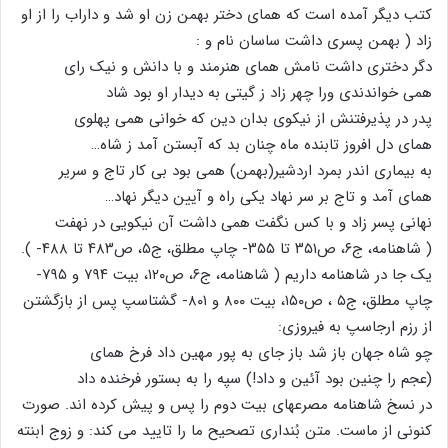
کتب دیگر آمده است که همای دختر بهمن زن او شد و داراب را از او
زاد ( بهمن پسری داشت ساسان نام و :
دگر دختری داشت نامش همای هنرمند و با دانش و نیک رای
همی خواندندی ورا چهر زاد ز گیتی به دیدار او بود شاد
پدر در پذیرفتنش از نیکوی بدان دین که خوانی همی پهلوی
همای دل افروز تابنده ماه چنان بد که آبستن آمد ز شاه…
به بیماری اندر بمرد اردشیر(بهمن) همی بود بی کار تاج و سریر
همای آمد و تاج بر سر نهاد یکی راه و آیین دیگر نهاد…
نهانی پسر زاد و با کس نگفت همی داشت آن نیکویی در نهفت
( شاهنامه، ج۶، ص۳۵۱ تا ۳۵۵- چاپ مطلق، ج۵، ص۴۸۳ تا ۴۸۸- ).
یک جا در شاهنامه داریم ( شاهنامه، ج۶، ص۱۲۰، بیت ۷۹۴ و ۷۹۵-
چاپ مطلق، ج۵ ، ص۱۵۰، بیت ۸۰۰ و ۸۰۱- گشتاسپ پس از بازگشتن
از رزم ارجاسپ به فیروزی:
چو شاه جهان باز شد باز جای به پور مهین داد فرخ همای
(عجم را چنین بود آئین و داد!) سپه را به بستور فرخنده داد
در نسخ شاهنامه مصرعهای بیت دوم را پس و پیش کرده اند. صورت
کنونی از ماست. متن بُنداری تصحیح ما را تایید می کند: و زوج ابنته