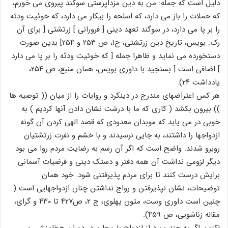
دلیل است که جمله: من به دین مزداپرستی سوگند پیروی می خورم،
که حملات را باز می دارد، که اسلحه را بیکار می دارد، که خوئیت ودثه
را بر پا می دارد، در سوگند تعهد دینی [ فرورانی ] زرتشتی [ برای آن
رک. بویس، تاریخ دین زرتشتی، ج۱، ص ۲۵۳ و ۲۵۴] بدین صورت
دستخورده می نماید و ظاهرا جمله [ که خوئیت ودثه را بر پا می دارد
] اضافی است [ بسنجید با داوری بویس، همان منبع، ص ۲۵۴،
یادداشت ۲۴).
هر کس اعتراضهای مندرج در دینکرد و روایات را از میان (( توصیه ها
)) بیرون بکشد ( کاری که ما با درشت نشان دادن آنها کردیم ) به
خوبی در می یابد که موبدان معدودی که قصد الهی کردن آن گونه
ازدواجها را داشتند، به جایی نرسیدند و با خشم و نفرت زرتشتیان
روبرو شدند. واضح است که اگر آن رسم به رضایت مردم روا می بود
دیگر لزومی نداشت آن همه دفتر و دستک دینی و فرضیات آسمانی
برایش درست کنند تا برای مردم پذیرفتنی شود. خود همان
توضیحات، نشان نپذیرفتن و رواج نداشتن چنان ازدواجهایی است (
چنین است داوری وست، متون پهلوی، ج ۲، ص۴۲۷ تا ۴۳۰ و گرای،
مقاله زناشویی، ص ۴۵۹).