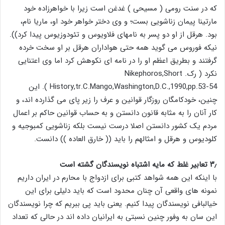
که در سنت رومی ( مسیحی ) غدغن است زیرا با خواهرزاده خود
مارتینا پیمان زناشویی بست؛ و وی دختر خواهر خود او، ماریا نام،
بود. هرقل از او دو پسر به نامهای فلاویوس و تئودوزیوس پیدا کرد)).
نیکه فوروس می گوید همه حتی هواداران هرقل بر او سخت خرده
گرفتند و بطریق اعظم او را در نامه ای نکوهش کرد اما وی اعتنایی
نکرد ( رک. Nikephoros,Short
History,tr.C.Mango,Washington,D.C.,1990,pp.53-54 ). این
چنین، خودکامگان روزگار قوانین و عرف را زیر پای می گذارده اند، و
کار آنان را به مثابه قانون دانستن و به حساب قوانین حاکم بر اعمال
مردم یک کشور دانستن اصلا درست نیست بلکه زناشویی کمبوجیه و
کلودیوس و هرقل و امثالهم را باید (( خارق العاده )) دانست.
۳٫ تعابیر غلط که مایه اشتباه نویسندگان گشته است
با اینکه این همه شواهد کتبی برای ازدواج با محارم در ایران داریم
نمونه های واقعی آن چنان محدود است که باید دلیلی برای این
خیالبافی نویسندگان پیدا کنیم. یعنی باید پی ببریم که چرا نویسندگان
این سان به وفور چنین نسبتی به ایرانیان داده اند در حالی که تعداد