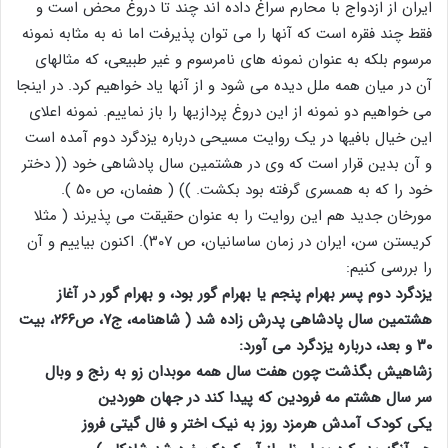
ایران از ازدواج با محارم سراغ داده اند چند تا دروغ محض است و
فقط چند فقره است که آنها را می توان پذیرفت اما نه به مثابه نمونه
مرسوم بلکه به عنوان نمونه های نامرسوم و غیر طبیعی، که مثالهای
آن در میان همه ملل دیده می شود و از آنها یاد خواهیم کرد. در اینجا
می خواهیم دو نمونه از این دروغ پردازیها را باز نماییم. نمونه اعلای
این خیال بافیها در یک روایت مسیحی درباره یزدگرد دوم آمده است
و آن بدین قرار است که وی در هشتمین سال پادشاهی خود (( دختر
خود را که به همسری گرفته بود بکشت. )) ( هفمان، ص ۵۰ ).
مورخان جدید هم این روایت را به عنوان حقیقت می پذیرند ( مثلا
کریستن سن، ایران در زمان ساسانیان، ص ۳۰۷). اکنون بیاییم و آن
را بررسی کنیم:
یزدگرد دوم پسر بهرام پنجم یا بهرام گور بود، و بهرام گور در آغاز
هشتمین سال پادشاهی پدرش زاده شد ( شاهنامه، ج۷، ص۲۶۶، بیت
۳۰ و بعد، درباره یزدگرد می آورد:
زشاهیش بگذشت چون هفت سال همه موبدان زو به رنج و وبال
سر سال هشتم مه فرودین که پیدا کند در جهان هوردین
یکی کودک آمدش هرمزد روز به نیک اختر و فال گیتی فروز