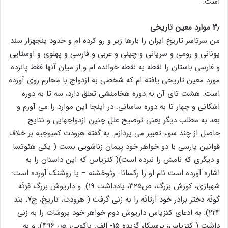
است.
۳٫ موارد معین تاریخی
من سرتاسر تاریخ ایران را بارها زیر و رو کرده ام و حدود پنجهزار سند
یونانی و رومی و سریانی و چینی و عربی و فارسی و پهلوی و اوستایی
و فارسی باستان را نقطه به نقطه خوانده ام و از میان آنها فقط پانزده
مورد معین تاریخی یافته ام که شخصی به ازدواج با محارم روی آورده
است. هشت تای آن به دوره هخامنشی تعلق دارد، سه تا به دوره
اشکانی و چهار تا به دوره ساسانی. در اینجا این موارد را می آورم و
بعد به مطلب دیگر یعنی توضیح علل چنین ازدواجهایی و نتایج
حاصل از چند سوء تعبیر می پردازم. به گفته هرودت کمبوجیه بر خلاف
قوانین پارسی با دو خواهر خود پیمان زناشویی بست ( یکی هئوتسا
و دیگری که نامش را نبرده است)( کتزیاس که این داستان را به
اشاره آورده است نام او را رکسانا- رئوخشنه – یا روشنک آورده است:
شهبازی، کورش بزرگ، ص۳۲۵، یادداشت ۱۹). و داریوش بزرگ فرَتَه
گونَه دختر برادر خود اَرتانَه را به زنی گرفت ( هرودت، تاریخ، ج۷، بند
۲۲۴). به ادعای کتزیاس داریوش دوم خواهر خود پروشات را به زنی
داشت ( کتزیاس، پرسیکا، گزیده ۱۵- الف. یاکوبی، ص ۴۹۶). و به