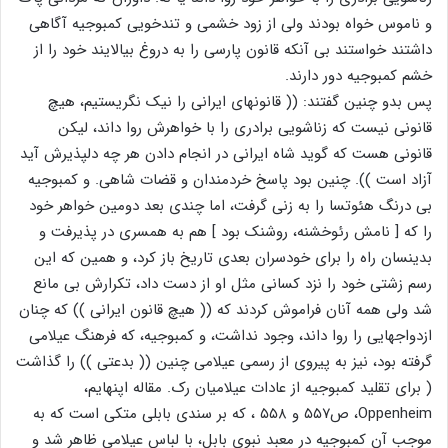
و ناموس خواه بودند ولی از زود خشمی و تندخویی کمبوجیه آگاهی
داشتند خواستند بی آنکه قانون پارسی را به دروغ بیالایند خود را از
خشم کمبوجیه دور دارند.
پس بدو چنین گفتند: (( قانونهای ایرانی را نیک نگریستیم، هیچ
قانونی نیست که زناشویی برادری را با خواهرش روا داند، لیکن
قانونی هست که گوید شاه ایرانی در انجام دادن هر چه دلپذیرش آید
آزاد است )). چنین بود پاسخ خردمندان و قضات شاهی. و کمبوجیه
بی درنگ هئوتسا را به زنی گرفت، اما چندی بعد دومین خواهر خود
را که [ نامش رئوخشنه، روشنک بود ] هم به همسری در پذیرفت و
بدینسان راه را برای خودسران بعدی تاریخ باز کرد، و همین که این
رسم زشتی خود را نزد کسانی مثل او از دست داد، تکرارش بی مانع
شد ولی همه آنان فراموش کردند که (( هیچ قانون ایرانی )) که چنان
ازدواجهایی را روا داند، وجود نداشت، و کمبوجیه، که فرهنگ عیلامی
گرفته بود، نیز به پیروی از رسمی عیلامی چنین (( بدعتی )) را گذاشت
( برای تقلید کمبوجیه از عادات عیلامیان رک. مقاله اپنهایم،
Oppenheim، ص۵۵۷ و ۵۵۸ ، که بر سندی بابلی متکی است که به
موجب آن کمبوجیه در معبد نبوی بابل، با لباس عیلامی ظاهر شد و