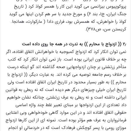
پروکوپیوس بیزانسی می گوید این کار را همسر کواذ کرد ( تاریخ
جنگ ایران، ج۱، بند ۶) و مورخ جدید با سر هم کردن اینها می گوید
کواذ را خواهرش، که همسرش بود، فراری داد! ( مارکوارت، همانجا.
کریستن سن، ص۳۷۸).
۲٫ (( ازدواج با محارم )) به ندرت در همه جا روی داده است
نمی توان انکار کرد که ازدواج کمبوجیه با خواهرانش اتفاق افتاده، اگر
چه بر خلاف قانون ایرانی بوده است. باز نمی توان انکار کرد که کتب
متأخر زرتشتی بر چنان ازدواجهایی صحه گذاشته اند گو اینکه درست
بر خلاف رسم جامعه توصیه می کرده اند. به عبارت دیگر، (( ازدواج با
محارم )) به طور بسیار محدود در تاریخ ایران اتفاق افتاده است ولی
تاریخ ایران خیلی چیزهای دیگر هم دیده است که نه ربطی به قوانین
ایرانی داشته است و نه ربطی به عرف زرتشتی. چنانکه نشان خواهیم
داد تعدادی از این ازدواجها بر مبنای تعبیر غلط چند واژه اساسی
حقوقی اتفاق افتاده اند و در این موارد گاهی خودخواهی وبی اعتنایی
فرمانروایان به عرف هم مؤثر بوده است. نمونه ای از این کارها ازدواج
موزای رومی با پسر کوچکش فرهادک است که در خردسالیِ او انجام