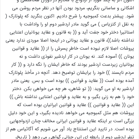
اکنون اگر به چند مورد از ازدواج با محارم در دوران هخامنشی و
اشکانی و ساسانی بنگریم، مردود بودن آنها در نظر مردم روشن می
شود. پیشتر بدعت کمبوجیه را شرح دادیم. اکنون بنگرید که پلوتارک (
به نقل از کتزیاس ) می گوید مادر اردشیر دوم او را واداشت با
استاتیرا دختر خود جفت آید و (( به قانون و عقاید یونانیان اعتنایی
نداشته باشد))، قانون و عقاید یونانی در اینجا اصلا موردی ندارد یعنی
پروشات اصلا لازم نبوده است خاطرِ پسرش را از (( عقاید و قوانین
یونان )) آسوده کند. نه یونان در کار اردشیر نفوذی داشت و نه
یونانیان زیردست اردشیر بودند که خاطر ایشان را نگه دارد و (( کار
مردم ناپسند )) خود را برایشان توضیح دهد. آنچه در مأخذ پلوتارک
آمده بوده است (( عقاید و قوانین )) بوده است و بس. یعنی مادر
اردشیر به او می گوید: (( تو شاهی، هر چه می خواهی بکن. دختر
خود را هم به زنی بگیر، و به عقاید و قوانین اعتنایی نداشته باش.))
این (( عقاید و قوانین )) عقاید و قوانین ایرانیان بوده است که
پروشات هم مثل کمبوجیه می خواهد نادیده بگیرد، و این خود دلیل
بزرگی است بر اینکه عقاید و قوانین ایرانی مخالف چنان ازدواجهایی
بوده است. در تایید این استنتاج یاد آور می شویم که آگاثیاس هم از
تنفر اردشیر دوم از رابطه ای این چنانی گواهی می دهد ( تاریخ،