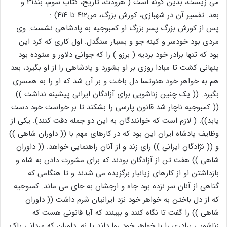
می زیست، بدین گونه است ( هرودت، تاریخ، کتاب سوم، بند۳۱ و
بعد. تفسیر آن در شهبازی، کورش بزرگ، ص۴۱۲ تا ۴۱۴) :
پس از کورش بزرگ پسر بزرگ او کمبوجیه به پادشاهی نشست. وی
مردی بود خودسر و کینه جو و بسیار سنگدل. اول کاری که کرد این
بود که تنها برادر خود بردیه ( برزو ) را که جوانی دلاور و ستوده بود
پنهانی کشت تا مبادا روزی بر او بشورد و پادشاهی را از او بگیرد، بعد
هم به خواهر خود هئوتسا دل باخت و بر آن شد که او را به همسری
بگیرد. (( یک چنین زناشویی برای آزادگان ایرانی پیشینه نداشت )).
(( کمبوجیه ناچار شد قانون پارسی را بشکند تا بر خواست خود دست
یابد)). ( لازم است که خوانندگان به این دو جمله دقت کنند). یکی از
وظایف پادشاه ایران این بود که در کارهای مهم با (( داوران شاهی ))
و (( نژادگان ایرانی )) رای زند و از آنان راهنمایی خواهد. (( داوران
شاهی )) هفت تن از آزادگان بودند که برای مشورت دادن به شاه و
بازداشتن او از کارهای زیانبار برگزیده می شدند و تا هنگامی که
گناهی از آنان سر نزده بود جاه و ارجشان به جای می ماند. کمبوجیه
که از دل باختن به خواهر خود نزد ایرانیان شرم داشت (( داوران
شاهی )) را گفت تا نگاه کنند و ببینند که آیا قانونی هست که
زناشویی برادری را با خواهر خود روا داند یا نه. داوران که مردانی پاک