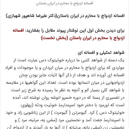
افسانه ازدواج با محارم در ایران باستان
افسانه ازدواج با محارم در ایران باستان(دکتر علیرضا شاهپور شهبازی)
برای دیدن بخش اول این نوشتار پیوند مقابل را بفشارید:
افسانه
ازدواج با محارم در ایران باستان (بخش نخست)
شواهد تمثیلی و افسانه ای
یک دسته از شواهد کتبی ما درباره خوئیتوک دس عبارت است از
مواردی که برای ازدواج با محارم در میان ایزدان و یا موجودات و افراد
افسانه ای آورده اند و هدف از ذکر آنها اثبات جایز بودن چنان
ازدواجهایی در میان انسانها بوده است. تعداد این گواهیها در مقایسه
با شواهد کلی بسیار کم و آنچه به نظر ما رسیده به شرح زیر است:
در تفسیری از یسنا که در دوره خسرو انوشه روان نوشته اند، آمده
است که اورمزد با دختر خود اسپندارمذ خوئیت ودثه (پهلوی:
خوئیتوک دس ) کرد. گیومرتن ( گیومرت ) از این زناشویی زاد و خود
با اسپندارمذ جفت آمد و نخستین مرد (مشی یه، مرتیه، مرد ) و
نخستین زن (مشی یانه، مرتیانه ) از آنها به بار آمدند و از ازدواج آن