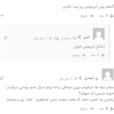
گشتم ولی کریتوس رو پیدا نکردم
پاسخ
0
امیر
پاسخ به
پویا
3 سال قبل
داداش کریتوس خیالی
پاسخ
1
رز اسدی
3 سال قبل
سلام بچه ها میخوام مزون خیاطی زنانه بزنم دنبال اسم یونانی میگردم
خوبه متیس؟یا سوفیا؟
راستی یه اسمی باشه که همه متوجه بشن (منظورم . افراد پیر و جونه)
پاسخ
4