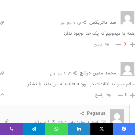
ضد ماتریکس
3 سال قبل
همه ما میدونیم که یک خدا وجود ندارد
پاسخ
-9
محمد معین درتاج
3 سال قبل
سلام میتونید اطلاعات در مورد asteria به من بدید با تشکر
پاسخ
0
Pegasus
پاسخ به
محمد معین درتاج
3 سال قبل
اِستِریا خدای برق و ستاره ها بوده
یس بوک
X
لینکدین
واتس آپ
تلگرام
وایبر