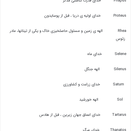
Priapus خدای قدرت تناسلی مذکر
Proteus خدای اولیه ی دریا ، قبل از پوسایدون
Rhea الهه ی زمین و مسئول حاصلخیزی خاک و یکی از تیتانها،‌ مادر
زئوس
Selene خدای ماه
Silenus الهه جنگل
Saturn خدای زراعت و کشاورزی
Sol الهه خورشید
Tartarus خدای اعماق جهان زیرین ، قبل از هادس
Thanatos خدای مرگ