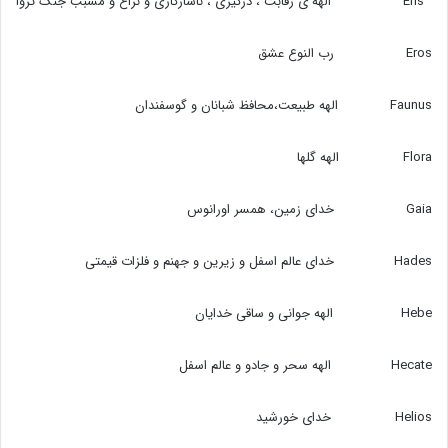
Eris الهه ی رقابت ، درگیری ، ناسازگاری و نزاع و مسبب جنگ تروا
Eros رب النوع عشق
Faunus الهه طبیعت،‌محافظ شبانان و گوسفندان
Flora الهه گلها
Gaia خدای زمین،‌ همسر اورانوس
Hades خدای عالم اسفل و زیرین و جهنم و فلزات قیمتی
Hebe الهه جوانی و ساقی خدایان
Hecate الهه سحر و جادو و عالم اسفل
Helios خدای خورشید