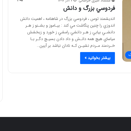
شمشاد امیری خراسانی
۲ آذر ۱۳۹۲
۰
فردوسي بزرگ و دانش
انديشمند توس ، فردوسي بزرگ در شاهنامه ، اهميت دانش
اندوزي را چنين پنگاشت مي كند : بيـاموز و بشـنو ز هـر
دانشـي بيابي ز هـر دانشي رامشي ز خورد و زبخشش
مياساي هيچ همه دانـش و داد دادن بسيـچ دگـر بـا
خـردمند مـردم نشيـن كـه نادان نباشد بر آيين…
گ
بیشتر بخوانید »