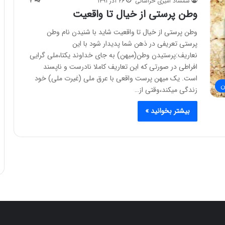
شمشاد امیری خراسانی
۲۶ آذر ۱۳۹۱
۷
وطن پرستی از خیال تا واقعیت
وطن پرستی از خیال تا واقعیت شاید با شنیدن نام وطن
پرستی تعریفی در ذهن شما پدیدار شود با این
نعاریف:پرستیدن وطن(میهن) به جای خداوند یکتا،ملی گرایی
افراطی در صورتی که این تعاریف کاملا نادرست و ناپسند
است. یک میهن پرست واقعی با عرق ملی (غیرت ملی) خود
ن
زندگی میکند،وقتی از…
بیشتر بخوانید »